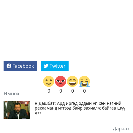
Facebook
Twitter
0
0
0
0
Өмнөх
н.Дашбат: Ард иргэд оддын үг, хэн нэгний
рекламанд итгээд байр захиалж байгаа шүү
дээ
Дараах