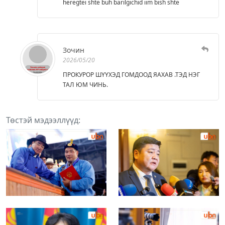
heregtei shte buh barilgichid iim bish shte
Зочин
2026/05/20
ПРОКУРОР ШҮҮХЭД ГОМДООД ЯАХАВ .ТЭД НЭГ
ТАЛ ЮМ ЧИНЬ.
Төстэй мэдээллүүд: