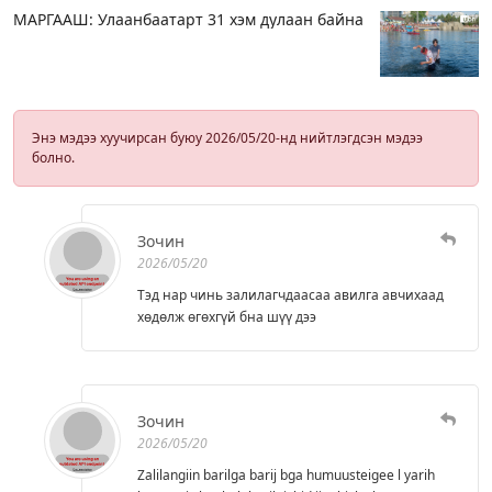
МАРГААШ: Улаанбаатарт 31 хэм дулаан байна
Энэ мэдээ хуучирсан буюу 2026/05/20-нд нийтлэгдсэн мэдээ
болно.
Зочин
2026/05/20
Тэд нар чинь залилагчдаасаа авилга авчихаад
хөдөлж өгөхгүй бна шүү дээ
Зочин
2026/05/20
Zalilangiin barilga barij bga humuusteigee l yarih