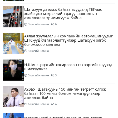
Шатахуун дамлаж байгаа асуудалд ТЕГ-аас
холбогдох мэдээллийн дагуу шалгалтын
ажиллагааг эрчимжүүлж байна
3 цагийн өмнө
6
Аялал жуулчлалын компанийн автомашинуудыг
ШТС-ууд хязгаарлалтгүйгээр шатахуун олгох
боломжоор хангана
3 цагийн өмнө
Н.Шинэцэцэгийг хохироосон гэх хэргийг шүүхэд
шилжүүлжээ
3 цагийн өмнө
3
АҮЭБЯ: Шатахууныг 50 мянган төгрөгт олгож
байгааг 100 мянга болгож нэмэгдүүлэхээр
ажиллаж байна
6 цагийн өмнө
4
Мотоциклтэй эмэгтэйг араас нь зориудаар