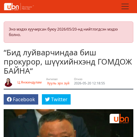
Энэ мэдээ хуучирсан буюу 2026/05/20-нд нийтлэгдсэн мэдээ
болно.
“Бид луйварчиндаа биш
прокурор, шүүхийнхэнд ГОМДОЖ
БАЙНА“
Ангилал
Огноо
Ц.Янжиндулам
Хууль эрх зүй
2026-05-20 12:18:55
Facebook
Twitter