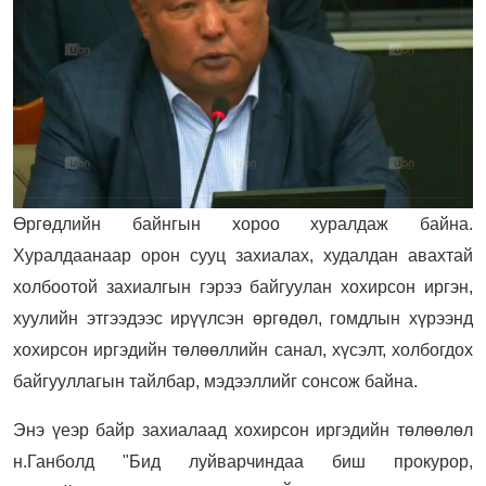
Өргөдлийн байнгын хороо хуралдаж байна.
Хуралдаанаар орон сууц захиалах, худалдан авахтай
холбоотой захиалгын гэрээ байгуулан хохирсон иргэн,
хуулийн этгээдээс ирүүлсэн өргөдөл, гомдлын хүрээнд
хохирсон иргэдийн төлөөллийн санал, хүсэлт, холбогдох
байгууллагын тайлбар, мэдээллийг сонсож байна.
Энэ үеэр байр захиалаад хохирсон иргэдийн төлөөлөл
н.Ганболд "Бид луйварчиндаа биш прокурор,