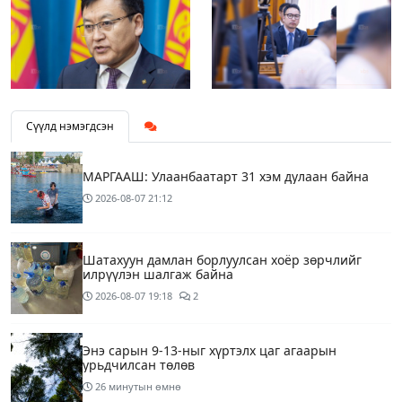
Сүүлд нэмэгдсэн
МАРГААШ: Улаанбаатарт 31 хэм дулаан байна
2026-08-07
21:12
Шатахуун дамлан борлуулсан хоёр зөрчлийг
илрүүлэн шалгаж байна
2026-08-07
19:18
2
Энэ сарын 9-13-ныг хүртэлх цаг агаарын
урьдчилсан төлөв
26 минутын өмнө