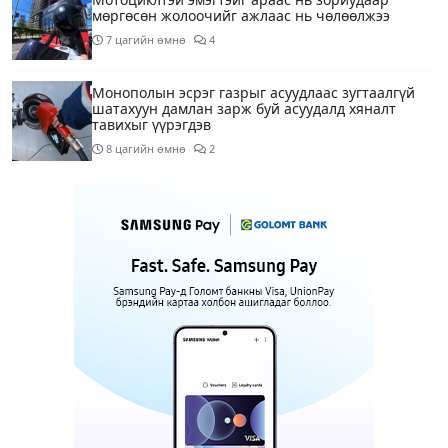
мөргөсөн жолоочийг ажлаас нь чөлөөлжээ
7 цагийн өмнө
4
Монополын эсрэг газрыг асуудлаас зугтаалгүй
шатахуун дамлан зарж буй асуудалд хяналт
тавихыг үүрэгдэв
8 цагийн өмнө
2
Тарвас ачих ажилд туслахаар гэрээсээ гарсан 10
настай охиныг 7 дахь өдрөө хайж байна
8 цагийн өмнө
2
АҮЭБЯ: Тэгш, сондгойг мөрдөөгүй 7 ШТС-д
торгууль ногдуулах, тусгай зөвшөөрлийг нь
цуцлах хүртэл арга хэмжээ авахыг сануулав
8 цагийн өмнө
3
Боловсролын сайд Л.Энх-Амгалан Pearson
компанийн удирдлагуудтай уулзаж, хамтын
ажиллагааг гүнзгийрүүлэх талаар ярилцжээ