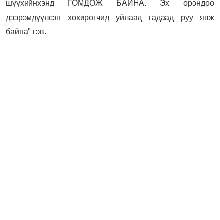
шүүхийнхэнд ГОМДОЖ БАЙНА. Эх орондоо
дээрэмдүүлсэн хохирогчид уйлаад гадаад руу явж
байна" гэв.