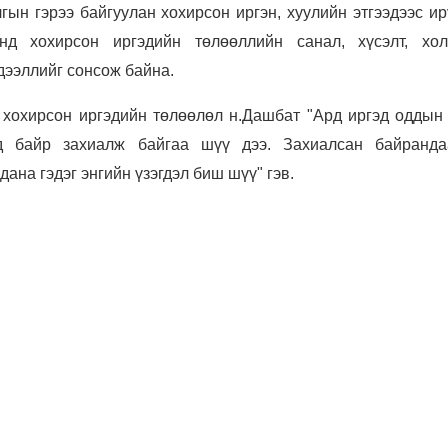
гын гэрээ байгуулан хохирсон иргэн, хуулийн этгээдээс и
нд хохирсон иргэдийн төлөөллийн санал, хүсэлт, хол
дээллийг сонсож байна.
хохирсон иргэдийн төлөөлөл н.Дашбат "Ард иргэд оддын ү
эд байр захиалж байгаа шүү дээ. Захиалсан байранд
дана гэдэг энгийн үзэгдэл биш шүү" гэв.