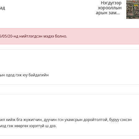
Нэгдүгээр
аад
хорооллын
арын замыг
өнөөдөр орой
23:00 цагаас
түр хааж,
борооны ус
6/05/20-нд нийтлэгдсэн мэдээ болно.
зайлуулах
шугамын
хөндлөн
сэтэлгээ хийнэ
ын одод гэж юу байдагийн
л хийж бга жүжигчин, дуучин гсн ухамсрын доройтолтой, буруу сэхсэн
од гэж хөөргөх хэрэггүй ш дээ.