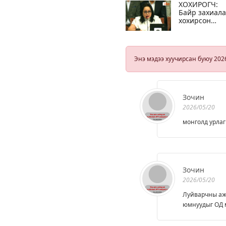
ХОХИРОГЧ:
Байр захиал
хохирсон
иргэдийн
асуудал
гамшгийн
хэмжээнд
Энэ мэдээ хуучирсан буюу 202
хүрлээ
Зочин
2026/05/20
монголд урлаг
Зочин
2026/05/20
Луйварчны ажи
юмнуудыг ОД м