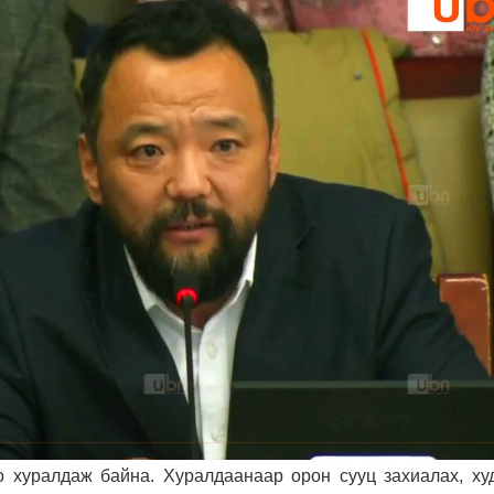
 хуралдаж байна. Хуралдаанаар орон сууц захиалах, ху