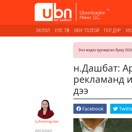
ЭХЛЭЛ
УЛС ТӨР
ОЮУ ТОЛГОЙ
ГОЛ ДҮР
VI
Энэ мэдээ хуучирсан буюу 202
н.Дашбат: Ар
рекламанд и
дээ
Facebook
Twitt
Ц.Янжиндулам
Ангилал