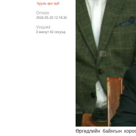
Хууль эрх зүй
Огноо
2026-05-20 12:18:36
Унших
0 минут 42 секунд
Өргөдлийн байнгын хороо