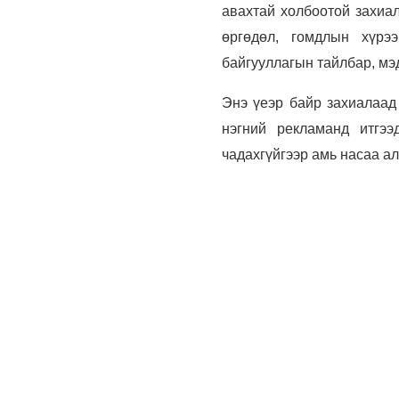
авахтай холбоотой захиал
өргөдөл, гомдлын хүрээ
байгууллагын тайлбар, мэ
Энэ үеэр байр захиалаад 
нэгний рекламанд итгэ
чадахгүйгээр амь насаа ал