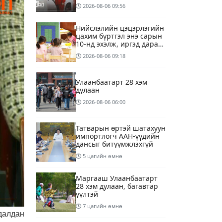
төгрөгөнд БЕНЗИН авна
2026-08-06
09:56
Нийслэлийн цэцэрлэгийн
цахим бүртгэл энэ сарын
10-нд эхэлж, иргэд дараах
зүйлсийг анхаарах
2026-08-06
09:18
шаардлагатай
Улаанбаатарт 28 хэм
дулаан
2026-08-06
06:00
Татварын өртэй шатахуун
импортлогч ААН-үүдийн
дансыг битүүмжлэхгүй
5 цагийн өмнө
Маргааш Улаанбаатарт
28 хэм дулаан, багавтар
үүлтэй
7 цагийн өмнө
далдан