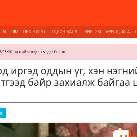
SUAL TOIM
UBN STORY
ЭДИЙН ЗАСАГ
НИЙГЭМ
ЯРИЛЦЛАГА
6/05/20-нд нийтлэгдсэн мэдээ болно.
д иргэд оддын үг, хэн нэгни
тгээд байр захиалж байгаа 
er