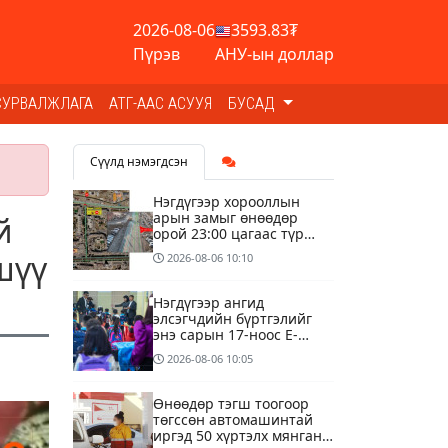
2026-08-06
3593.83₮
Пүрэв
АНУ-ын доллар
СУРВАЛЖЛАГА
АТГ-ААС АСУУЯ
БУСАД
Сүүлд нэмэгдсэн
Нэгдүгээр хорооллын
арын замыг өнөөдөр
й
орой 23:00 цагаас түр
хааж, борооны ус
шүү
2026-08-06
10:10
зайлуулах шугамын
хөндлөн сэтэлгээ хийнэ
Нэгдүгээр ангид
элсэгчдийн бүртгэлийг
энэ сарын 17-ноос E-
Mongolia системээр
2026-08-06
10:05
зохион байгуулна
Өнөөдөр тэгш тоогоор
төгссөн автомашинтай
иргэд 50 хүртэлх мянган