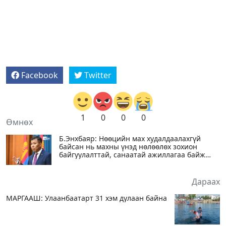
Facebook
Twitter
1
0
0
0
Өмнөх
Б.Энхбаяр: Нөөцийн мах худалдаалахгүй
байсан нь махны үнэд нөлөөлөх зохион
байгуулалттай, санаатай ажиллагаа байж
болзошгүй
Дараах
МАРГААШ: Улаанбаатарт 31 хэм дулаан байна