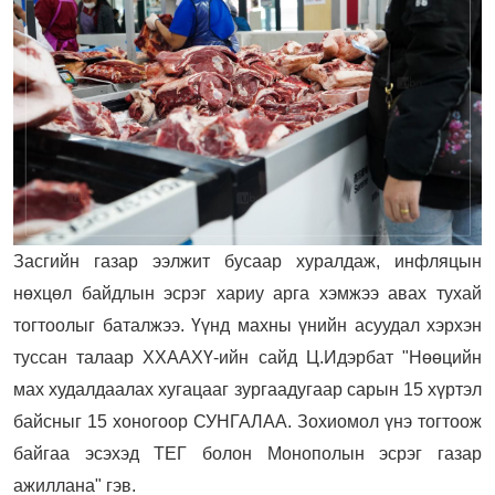
Засгийн газар ээлжит бусаар хуралдаж, инфляцын
нөхцөл байдлын эсрэг хариу арга хэмжээ авах тухай
тогтоолыг баталжээ. Үүнд махны үнийн асуудал хэрхэн
туссан талаар ХХААХҮ-ийн сайд Ц.Идэрбат "Нөөцийн
мах худалдаалах хугацааг зургаадугаар сарын 15 хүртэл
байсныг 15 хоногоор СУНГАЛАА. Зохиомол үнэ тогтоож
байгаа эсэхэд ТЕГ болон Монополын эсрэг газар
ажиллана" гэв.