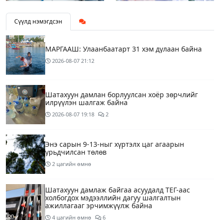
Сүүлд нэмэгдсэн
МАРГААШ: Улаанбаатарт 31 хэм дулаан байна
2026-08-07
21:12
Шатахуун дамлан борлуулсан хоёр зөрчлийг
илрүүлэн шалгаж байна
2026-08-07
19:18
2
Энэ сарын 9-13-ныг хүртэлх цаг агаарын
урьдчилсан төлөв
2 цагийн өмнө
Шатахуун дамлаж байгаа асуудалд ТЕГ-аас
холбогдох мэдээллийн дагуу шалгалтын
ажиллагааг эрчимжүүлж байна
4 цагийн өмнө
6