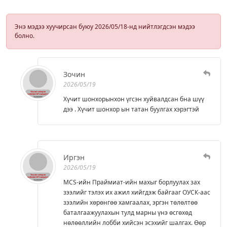
Энэ мэдээ хуучирсан буюу 2026/05/18-нд нийтлэгдсэн мэдээ
болно.
Зочин
2026/05/19
Хүчит шонхорынхон үгсэн хуйвалдсан бна шүү
дээ . Хүчит шонхор ын татан буулгах хэрэгтэй
Иргэн
2026/05/19
MCS-ийн Праймиат-ийн махыг борлуулах зах
зээлийг тэлэх их ажил хийгдэж байгааг ОУСК-аас
зээлийн хөрөнгөө хамгаалах, эргэн төлөлтөө
баталгаажуулахын тулд марны үнэ өсгөхөд
нөлөөллийн лобби хийсэн эсэхийг шалгах. Өөр