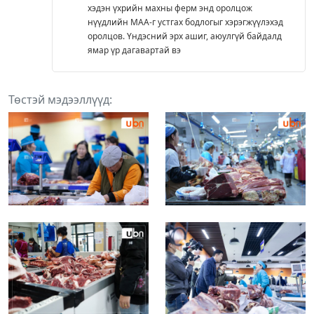
хэдэн үхрийн махны ферм энд оролцож
нүүдлийн МАА-г устгах бодлогыг хэрэгжүүлэхэд
оролцов. Үндэсний эрх ашиг, аюулгүй байдалд
ямар үр дагавартай вэ
Төстэй мэдээллүүд: