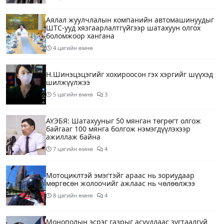
Аялал жуулчлалын компанийн автомашинуудыг
ШТС-ууд хязгаарлалтгүйгээр шатахуун олгох
боломжоор хангана
4 цагийн өмнө
Н.Шинэцэцэгийг хохироосон гэх хэргийг шүүхэд
шилжүүлжээ
5 цагийн өмнө
3
АҮЭБЯ: Шатахууныг 50 мянган төгрөгт олгож
байгааг 100 мянга болгож нэмэгдүүлэхээр
ажиллаж байна
7 цагийн өмнө
4
Мотоциклтэй эмэгтэйг араас нь зориудаар
мөргөсөн жолоочийг ажлаас нь чөлөөлжээ
8 цагийн өмнө
4
Монополын эсрэг газрыг асуудлаас зугтаалгүй