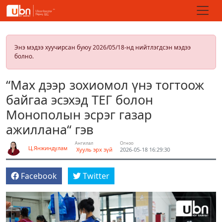
Энэ мэдээ хуучирсан буюу 2026/05/18-нд нийтлэгдсэн мэдээ
болно.
“Мах дээр зохиомол үнэ тогтоож
байгаа эсэхэд ТЕГ болон
Монополын эсрэг газар
ажиллана“ гэв
Ангилал
Огноо
Ц.Янжиндулам
Хууль эрх зүй
2026-05-18 16:29:30
Facebook
Twitter