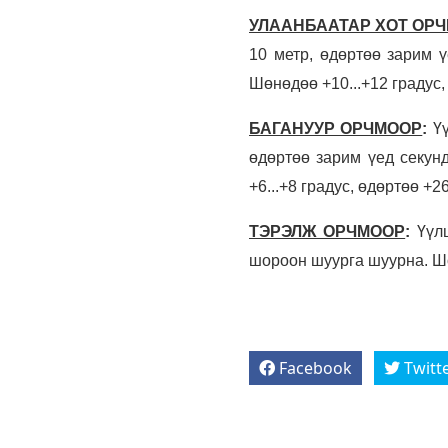
УЛААНБААТАР ХОТ ОР
10 метр, өдөртөө зарим 
Шөнөдөө +10...+12 градус,
БАГАНУУР ОРЧМООР
:
Ү
өдөртөө зарим үед секун
+6...+8 градус, өдөртөө +2
ТЭРЭЛЖ ОРЧМООР
:
Үүл
шороон шуурга шуурна. Шөн
Facebook
Twitt