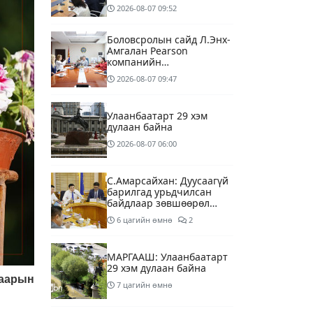
тусгай зөвшөөрлийг нь
2026-08-07
09:52
цуцлах хүртэл арга
хэмжээ авахыг сануулав
Боловсролын сайд Л.Энх-
Амгалан Pearson
компанийн
удирдлагуудтай уулзаж,
2026-08-07
09:47
хамтын ажиллагааг
гүнзгийрүүлэх талаар
ярилцжээ
Улаанбаатарт 29 хэм
дулаан байна
2026-08-07
06:00
С.Амарсайхан: Дуусаагүй
барилгад урьдчилсан
байдлаар зөвшөөрөл
гэрчилгээ олгохгүй
6 цагийн өмнө
2
байхаар зохион
байгуулалт хий
МАРГААШ: Улаанбаатарт
29 хэм дулаан байна
гаарын
7 цагийн өмнө