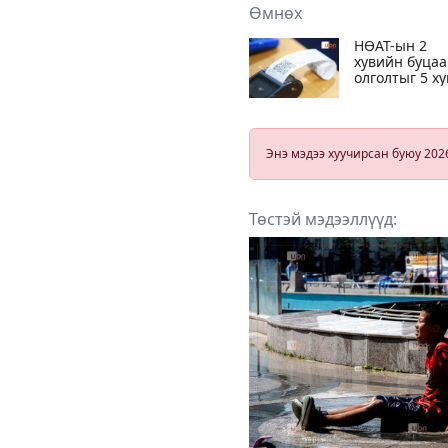
Өмнөх
НӨАТ-ын 2
хувийн буца
олголтыг 5 ху
болговол
төсвийн орло
1.8 их наяда
тасарна гэв
Энэ мэдээ хуучирсан буюу 202
Төстэй мэдээллүүд: