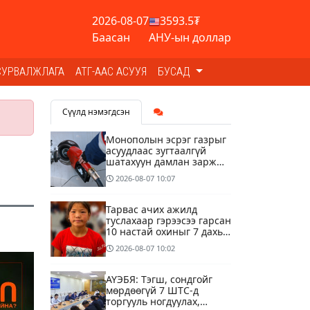
2026-08-07
3593.5₮
Баасан
АНУ-ын доллар
СУРВАЛЖЛАГА
АТГ-ААС АСУУЯ
БУСАД
Сүүлд нэмэгдсэн
Монополын эсрэг газрыг
асуудлаас зугтаалгүй
шатахуун дамлан зарж
буй асуудалд хяналт
2026-08-07
10:07
тавихыг үүрэгдэв
Тарвас ачих ажилд
туслахаар гэрээсээ гарсан
10 настай охиныг 7 дахь
өдрөө хайж байна
2026-08-07
10:02
АҮЭБЯ: Тэгш, сондгойг
мөрдөөгүй 7 ШТС-д
торгууль ногдуулах,