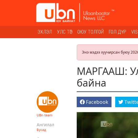
ЭХЛЭЛ
УЛС ТӨР
ОЮУ ТОЛГОЙ
ГОЛ ДҮР
VI
Энэ мэдээ хуучирсан буюу 202
МАРГААШ: Ул
байна
Facebook
Twitt
UBn team
Ангилал
Бусад