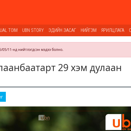
SUAL TOIM
UBN STORY
ЭДИЙН ЗАСАГ
НИЙГЭМ
ЯРИЛЦЛАГА
6/05/11-нд нийтлэгдсэн мэдээ болно.
аанбаатарт 29 хэм дулаан
er