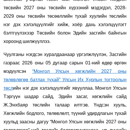
төсвийн 2027 оны төсвийн хүрээний мэдэгдэл, 2028-
2029 оны төсвийн төсөөллийн тухай хуулийн төслийн
нэг дэх хэлэлцүүлгийг хийж, хоёр дахь хэлэлцүүлэгт
бэлтгүүлэхээр Төсвийн болон Эдийн засгийн байнгын
хороонд шилжүүллээ.
Чуулганы нэгдсэн хуралдаанаар үргэлжлүүлэн, Засгийн
газраас 2026 оны 05 дугаар сарын 01-ний өдөр өргөн
мэдүүлсэн
“Монгол Улсын хөгжлийн 2027 оны
төлөвлөгөө батлах тухай” Улсын Их Хурлын тогтоолын
төсл
ийн нэг дэх хэлэлцүүлгийг явууллаа. Монгол Улсын
Тэргүүн шадар сайд, Эдийн засаг, хөгжлийн сайд
Ж.Энхбаяр төслийн талаар илтгэв. Үндсэн хууль,
Хөгжлийн бодлого, төлөвлөлт, түүний удирдлагын тухай
хуульд заасны дагуу “Монгол Улсын хөгжлийн 2027 оны