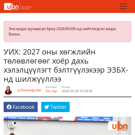
Энэ мэдээ хуучирсан буюу 2026/05/09-нд нийтлэгдсэн мэдээ
болно.
УИХ: 2027 оны хөгжлийн
төлөвлөгөөг хоёр дахь
хэлэлцүүлэгт бэлтгүүлэхээр ЭЗБХ-
нд шилжүүллээ
Ангилал
Огноо
Ц.Янжиндулам
Улс төр
2026-05-09 10:34:30
Facebook
Twitter