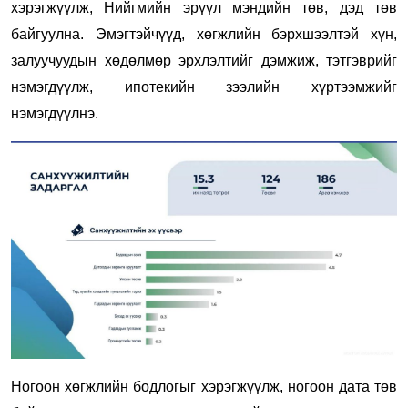
хэрэгжүүлж, Нийгмийн эрүүл мэндийн төв, дэд төв
байгуулна. Эмэгтэйчүүд, хөгжлийн бэрхшээлтэй хүн,
залуучуудын хөдөлмөр эрхлэлтийг дэмжиж, тэтгэврийг
нэмэгдүүлж, ипотекийн зээлийн хүртээмжийг
нэмэгдүүлнэ.
Ногоон хөгжлийн бодлогыг хэрэгжүүлж, ногоон дата төв