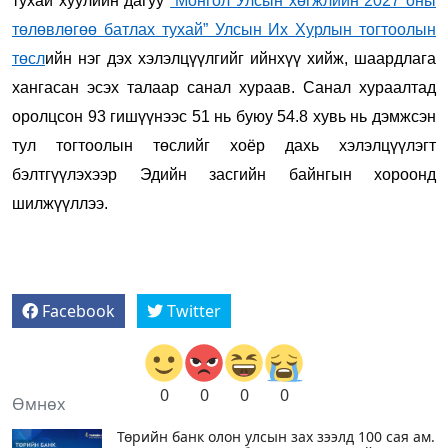
тухай хуулийн дагуу
“Монгол Улсын хөгжлийн 2027 оны
төлөвлөгөө батлах тухай” Улсын Их Хурлын тогтоолын
төсл
ийн нэг дэх хэлэлцүүлгийг ийнхүү хийж, шаардлага
хангасан эсэх талаар санал хураав. Санал хураалтад
оролцсон 93 гишүүнээс 51 нь буюу 54.8 хувь нь дэмжсэн
тул тогтоолын төслийг хоёр дахь хэлэлцүүлэгт
бэлтгүүлэхээр Эдийн засгийн байнгын хороонд
шилжүүллээ.
Facebook
Twitter
0
0
0
0
Өмнөх
Төрийн банк олон улсын зах зээлд 100 сая ам.