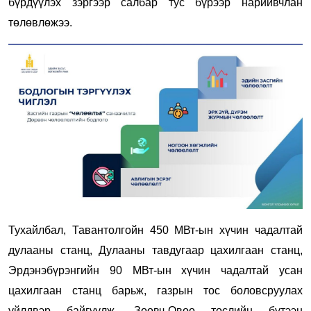
бүрдүүлэх зэргээр салбар тус бүрээр нарийвчлан
төлөвлөжээ.
Тухайлбал, Тавантолгойн 450 МВт-ын хүчин чадалтай
дулааны станц, Дулааны тавдугаар цахилгаан станц,
Эрдэнэбүрэнгийн 90 МВт-ын хүчин чадалтай усан
цахилгаан станц барьж, газрын тос боловсруулах
үйлдвэр байгуулж, Зөөвч-Овоо төслийн бүтээн