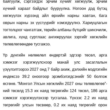
байгуулж, сэргээгдэх эрчим хүчийг хөгжүүлж, эрчим
хүчний хараат байдлыг бууруулна. Ногоон дэд бүтэц
хөгжүүлэх хүрээнд айл өрхийн нарны хавтан, бага
оврын нарны эх үүсгүүрийг нэмэгдүүлнэ. Хариуцлагын
тогтолцоог чангатгаж, төрийн албаны бүтцийг шинэчилж,
авлига, хүнд суртлаас ангижруулах зэргийг хөгжлийн
төлөвлөгөөндөө тусгажээ.
Үр дүнгийн нөлөөлөл өндөртэй эдгээр төсөл, арга
хэмжээг хэрэгжүүлснээр манай улс засаглалын
үзүүлэлтээрээ 2027 онд 7 байр ахиж, дэлхийн мэдлэгийн
индексээ 39.2 оноогоор эрэмбэлэгдсэнийг 50 болгож
өсгөнө. “Монгол Улсын хөгжлийн 2027 оны төлөвлөгөө”-
ний төсөлд 15.3 их наяд төгрөгийн 124 төсөл, 186 арга
хэмжээг хэрэгжүүлэхээр тусгалаа. Үүнээс 2.2 их наяд
төгрөгийг улсын төсвөөр, 0.2 их наяд төгрөгийг орон