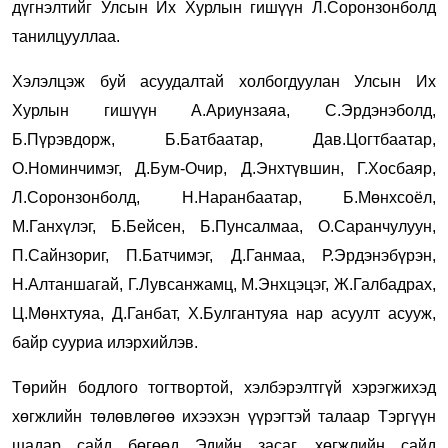
дүгнэлтийг Улсын Их Хурлын гишүүн Л.Соронзонболд
танилцууллаа.
Хэлэлцэж буй асуудалтай холбогдуулан Улсын Их
Хурлын гишүүн А.Ариунзаяа, С.Эрдэнэболд,
Б.Пүрэвдорж, Б.Батбаатар, Дав.Цогтбаатар,
О.Номинчимэг, Д.Бум-Очир, Д.Энхтүвшин, Г.Хосбаяр,
Л.Соронзонболд, Н.Наранбаатар, Б.Мөнхсоёл,
М.Ганхүлэг, Б.Бейсен, Б.Пунсалмаа, О.Саранчулуун,
П.Сайнзориг, П.Батчимэг, Д.Ганмаа, Р.Эрдэнэбүрэн,
Н.Алтаншагай, Г.Лувсанжамц, М.Энхцэцэг, Ж.Галбадрах,
Ц.Мөнхтуяа, Д.Ганбат, Х.Булгантуяа нар асуулт асууж,
байр сууриа илэрхийлэв.
Төрийн бодлого тогтвортой, хэлбэрэлтгүй хэрэгжихэд
хөгжлийн төлөвлөгөө ихээхэн үүрэгтэй талаар Тэргүүн
шадар сайд бөгөөд Эдийн засаг, хөгжлийн сайд