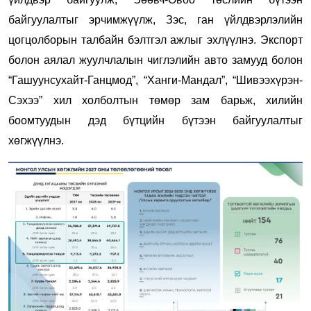
байгуулалтыг эрчимжүүлж, Зэс, ган үйлдвэрлэлийн
цогцолборын талбайн бэлтгэл ажлыг эхлүүлнэ. Экспорт
болон аялал жуулчлалын чиглэлийн авто замууд болон
“Гашуунсухайт-Ганцмод”, “Ханги-Мандал”, “Шивээхүрэн-
Сэхээ” хил холболтын төмөр зам барьж, хилийн
боомтуудын дэд бүтцийн бүтээн байгуулалтыг
хөгжүүлнэ.