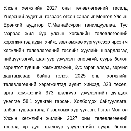
Улсын хөгжлийн 2027 оны төлөвлөгөөний төсөлд
Үндэсний аудитын газраас өгсөн саналыг Монгол Улсын
Ерөнхий аудитор С.Магнайсүрэн танилцууллаа. Тус
газраас жил бүр улсын хөгжлийн төлөвлөгөөний
хэрэгжилтэд аудит хийж, зөвлөмжөө хүргүүлсээр ирсэн ч
хөгжлийн төлөвлөгөөний төслийг хуулийн шаардлагад
нийцүүлээгүй, шалгуур үзүүлэлт оновчгүй, суурь болон
зорилтот түвшин хэмжигдэхүйц бус зэрэг алдаа, зөрчил
давтагдсаар байна гэлээ. 2025 оны хөгжлийн
төлөвлөгөөний хэрэгжилтэд аудит хийхэд, 328 төсөл,
арга хэмжээний 373 шалгуур үзүүлэлтийн дундаж
үнэлгээ 58.1 хувьтай гарсан. Холбогдох байгууллага,
албан тушаалтанд 7 зөвлөмж хүргүүлсэн. Гэтэл Монгол
Улсын хөгжлийн жилийн 2027 оны төлөвлөгөөний
төсөлд үр дүн, шалгуур үзүүлэлтийн суурь болон