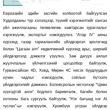
Евроазийн эдийн засгийн холбоотой байгуулсан
Худалдааны түр хэлэлцээр, түүний хэрэгжилтийг хангах
үйл ажиллагааны төлөвлөгөө, хамтарсан зураглалыг
хэрэгжүүлж, экспортыг нэмэгдүүлнэ. “Атар IV" аяны
хүрээнд газар тариалангийн үйлдвэрлэл эрхлэгчид
болон “Цагаан алт” хөдөлгөөний хүрээнд арьс, ширний
үйлдвэрлэлд дэмжлэг үзүүлнэ. Зам дагуух аялал
жуулчлалын үйлчилгээний цогцолбор байгуулж,
Гурвансайхан 4D, Ховд, Мөрөн 4С нисэх буудлуудын
хүчин чадлыг нэмэгдүүлж, соёлын бүтээлч
үйлдвэрлэлийг дэмжинэ. Боловсролын чиглэлээр
“
Цөөн
хүүхэдтэй анги“ бодлого баримталж, багийн болон
хотхоны бага сургууль байгуулж, “Нэг багшид нэг AI
туслах”-ыг нэвтрүүлж, Хромбүүк угсрах үйлдвэр