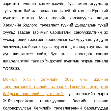
зорилтот түвшин хэмжигдэхүйц бус, ижил агуулгаар
тусгагдсан байгааг анхаарах нь зүйтэй хэмээн Ерөнхий
аудитор илтгэв. Мөн төслийг хэлэлцүүлэх явцад
Хөгжлийн бодлого, төлөвлөлт, түүний удирдлагын тухай
хуульд заасан зарчмыг баримталж, санхүүжилтийн эх
үүсвэр, эдийн засгийн тооцооллыг сайжруулан, үр дүнд
чиглүүлж, холбогдох хууль, журмын цаглаварт хугацаанд
дүн шинжилгээ хийж, бүх талын оролцоог хангах
шаардлагатай талаар Үндэсний аудитын газрын саналд
тусгажээ.
Монгол Улсын хөгжлийн 2027 оны жилийн
төлөвлөгөөний төслийн талаарх Төсвийн тогтвортой
байдлын зөвлөлийн дүгнэлтийг
тус зөвлөлийн дарга
Ж.Дэлгэрсайхан танилцууллаа. Засгийн газраас
боловсруулсан Хөгжлийн төлөвлөгөөний баримтуудад