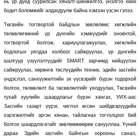
нь үр дүнд суурилсан хяналт-шинжилгээ, үнэлгээ хийх
бодит боломжийг алдагдуулж байна хэмээн үзсэн гэлээ.
Төсвийн тогтвортой байдлын зөвлөлөөс хөгжлийн
төлөвлөгөөний үр дүнгийн хэмжүүрийг оновчтой,
тогтвортой болгож, хариуцлагажуулах, хөгжлийн
бодлогын уялдаа холбоог сайжруулах, үр дүнгийн
шалгуур үзүүлэлтүүдийг SMART зарчимд нийцүүлэн
сайжруулах, хөрөнгө төслүүдийн техник, эдийн засгийн
үндэслэл, санхүүжилтийн эх үүсвэрийг бүрэн тодорхой
болгох, төлөвлөлт ба төсөвлөлтийг уялдуулах, Төсвийн
тухай хуулийн шаардлагыг бүрэн хангах, УИХ-аас
Засгийн газарт үүрэг, чиглэл өгсөн шийдвэрүүдийн
хэрэгжилтийг эргэн хянан, тайлагнах тогтолцоог бий
болгох шаардлагатайг зөвлөмжөөрөө санууллаа. Үүний
дараа Эдийн засгийн байнгын хорооны санал,