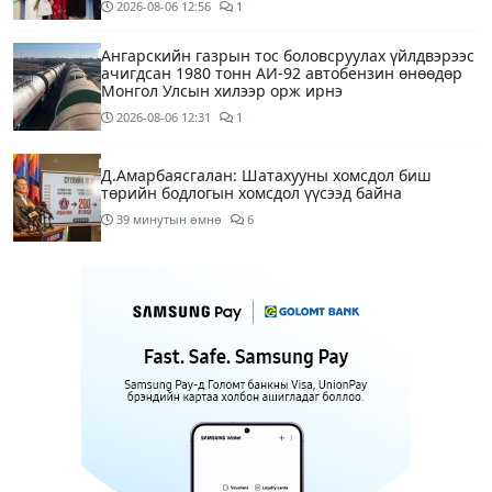
2026-08-06
12:56
1
Ангарскийн газрын тос боловсруулах үйлдвэрээс
ачигдсан 1980 тонн АИ-92 автобензин өнөөдөр
Монгол Улсын хилээр орж ирнэ
2026-08-06
12:31
1
Д.Амарбаясгалан: Шатахууны хомсдол биш
төрийн бодлогын хомсдол үүсээд байна
39 минутын өмнө
6
Нэгдүгээр хорооллын арын замыг өнөөдөр орой
23:00 цагаас түр хааж, борооны ус зайлуулах
шугамын хөндлөн сэтэлгээ хийнэ
2 цагийн өмнө
1
Нэгдүгээр ангид элсэгчдийн бүртгэлийг энэ
сарын 17-ноос E-Mongolia системээр зохион
байгуулна
2 цагийн өмнө