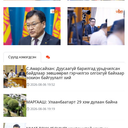
Сүүлд нэмэгдсэн
С.Амарсайхан: Дуусаагүй барилгад урьдчилсан
байдлаар зөвшөөрөл гэрчилгээ олгохгүй байхаар
зохион байгуулалт хий
2026-08-06
19:52
МАРГААШ: Улаанбаатарт 29 хэм дулаан байна
2026-08-06
19:19