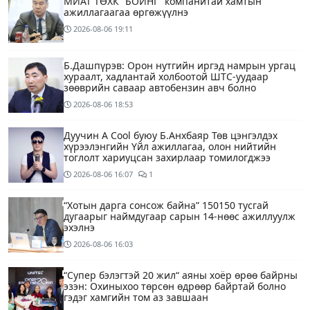
МИАТ ТӨХК “БОИНГ“ компанитай хамтын
ажиллагаагаа өргөжүүлнэ
2026-08-06
19:11
Б.Дашпүрэв: Орон нутгийн иргэд намрын ургац
хураалт, хадлантай холбоотой ШТС-уудаар
зөөврийн саваар автобензин авч болно
2026-08-06
18:53
Дуучин A Cool буюу Б.Анхбаяр Төв цэнгэлдэх
хүрээлэнгийн Үйл ажиллагаа, олон нийтийн
тоглолт хариуцсан захирлаар томилогджээ
2026-08-06
16:07
1
“Хотын дарга сонсож байна” 150150 тусгай
дугаарыг наймдугаар сарын 14-нөөс ажиллуулж
эхэлнэ
2026-08-06
16:03
“Супер бэлэгтэй 20 жил“ аяны хоёр өрөө байрны
эзэн: Охиныхоо төрсөн өдрөөр байртай болно
гэдэг хамгийн том аз завшаан