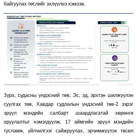
байгуулах төслийг эхлүүлнэ хэмээв.
Зүрх, судасны үндэсний төв, Эс, эд, эрхтэн шилжүүлэн
суулгах төв, Хавдар судлалын үндэсний төв-2 зэрэг
эрүүл мэндийн салбарт шаардлагатай хөрөнгө
оруулалтыг нэмэгдүүлж, 17 аймгийн эрүүл мэндийн
тусламж, үйлчилгээг сайжруулах, эрчимжүүлэх төсөл