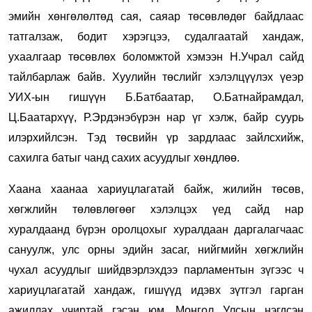
эмийн хөнгөлөлтөд сая, саяар төсөвлөдөг байдлаас
татгалзаж, бодит хэрэгцээ, судалгаатай хандаж,
ухаалгаар төсөвлөх боломжтой хэмээн Н.Учрал сайд
тайлбарлаж байв. Хуулийн төслийг хэлэлцүүлэх үеэр
УИХ-ын гишүүн Б.Батбаатар, О.Батнайрамдал,
Ц.Баатархүү, Р.Эрдэнэбүрэн нар үг хэлж, байр суурь
илэрхийлсэн. Тэд төсвийн үр зардлаас зайлсхийж,
сахилга батыг чанд сахих асуудлыг хөндлөө.
Хаана хаанаа хариуцлагатай байж, жилийн төсөв,
хөгжлийн төлөвлөгөөг хэлэлцэх үед сайд нар
хуралдаанд бүрэн оролцохыг хуралдаан даргалагчаас
сануулж, улс орны эдийн засаг, нийгмийн хөгжлийн
чухал асуудлыг шийдвэрлэхдээ парламентын зүгээс ч
хариуцлагатай хандаж, гишүүд идэвх зүтгэл гарган
ажиллах учиртай гэсэн юм. Монгол Улсын нэгдсэн