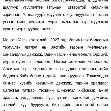
төлөвлөгөө”-ний төслийг боловсруулахдаа, үр дүнгийн
шалгуур үзүүлэлтээ НҮБ-ын Тогтвортой хөгжлийн
зорилгын 76 шалгуурт үзүүлэлттэй уялдуулсан нь олон
улсын өмнө хүлээсэн үүрэг, амлалтыг хэрэгжүүлэхэд
хувь нэмэр оруулна гэлээ.
Монгол Улсын хөгжлийн 2027 онд баримтлах бодлогын
тэргүүлэх чиглэл нь Засгийн газрын “Чөлөөлье”
санаачилгыг дэмжиж, Эдийн засгийн чөлөөлөлт, Эрх зүй,
дүрэм журмын чөлөөлөлт, Ногоон хөгжлийн чөлөөлөлт,
Авлигын эсрэг чөлөөлөлт зэрэг дөрвөн чөлөөлөлтийн
бодлого байх болно гэдгийг танилцууллаа. Товчхондоо
бизнес, хувийн хэвшлийг дэмжиж, төрийн оролцоог
багасган татвар, төсвийн шинэчлэл хийснээр ажил
эрхлэлт, үйлдвэрлэл, бүс нутгийн хөгжлийг дэмжиж,
зээлийн хүүг бууруулж, бизнесийн тогтвортой орчин