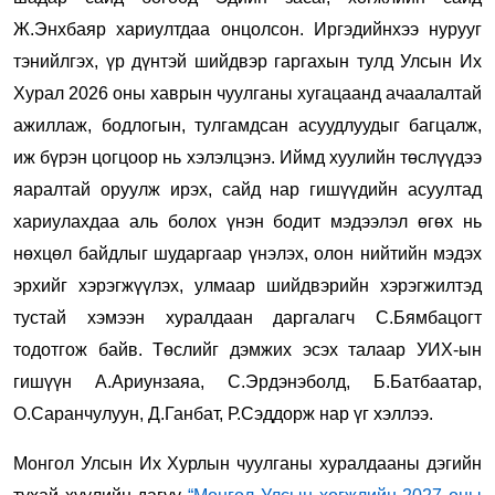
Ж.Энхбаяр хариултдаа онцолсон. Иргэдийнхээ нурууг
тэнийлгэх, үр дүнтэй шийдвэр гаргахын тулд Улсын Их
Хурал 2026 оны хаврын чуулганы хугацаанд ачаалалтай
ажиллаж, бодлогын, тулгамдсан асуудлуудыг багцалж,
иж бүрэн цогцоор нь хэлэлцэнэ. Иймд хуулийн төслүүдээ
яаралтай оруулж ирэх, сайд нар гишүүдийн асуултад
хариулахдаа аль болох үнэн бодит мэдээлэл өгөх нь
нөхцөл байдлыг шударгаар үнэлэх, олон нийтийн мэдэх
эрхийг хэрэгжүүлэх, улмаар шийдвэрийн хэрэгжилтэд
тустай хэмээн хуралдаан даргалагч С.Бямбацогт
тодотгож байв. Төслийг дэмжих эсэх талаар УИХ-ын
гишүүн А.Ариунзаяа, С.Эрдэнэболд, Б.Батбаатар,
О.Саранчулуун, Д.Ганбат, Р.Сэддорж нар үг хэллээ.
Монгол Улсын Их Хурлын чуулганы хуралдааны дэгийн