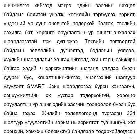
шинжилгээ хийгээд макро эдийн засгийн нөхцөл
байдлыг бодитой үнэлж, хөгжлийн тэргүүлэх зорилт,
үндэсний үр дүнг оновчтой, тодорхой болгох, төслийн
сахилга бат, хөрөнгө оруулалтын үр ашигт анхаарах
шаардлагатай гэж дүгнэжээ. Төсвийн тогтвортой
байдлын зөвлөлийн дүгнэлтэд, бодлогын уялдаа,
хуулийн шаардлагыг хангах чиглэлд ахиц гарч, сайжирч
байгаа хэдий ч хэрэгжилтийн шатанд уялдаа бүрэн
дүүрэн бус, хяналт-шинжилгээ, үнэлгээний шалгуур
үзүүлэлт SMART байх шаардлагаа бүрэн хангаагүй,
санхүүжилтийн эх үүсвэр тодорхойгүй, хөрөнгө
оруулалтын үр ашиг, эдийн засгийн тооцоолол бүрэн бус
байна гэжээ. Жилийн төлөвлөгөөнд тусгасан 334
шалгуур үзүүлэлтийн зарим нь зорилтот түвшингүй, хэт
ерөнхий, хэмжих боломжгүй байдлаар тодорхойлогдсон