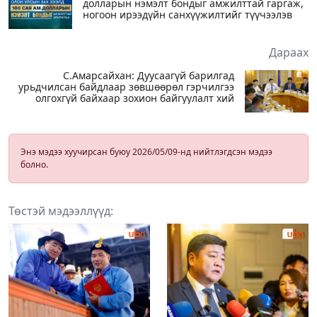
долларын нэмэлт бондыг амжилттай гаргаж,
ногоон ирээдүйн санхүүжилтийг түүчээлэв
Дараах
С.Амарсайхан: Дуусаагүй барилгад
урьдчилсан байдлаар зөвшөөрөл гэрчилгээ
олгохгүй байхаар зохион байгуулалт хий
Энэ мэдээ хуучирсан буюу 2026/05/09-нд нийтлэгдсэн мэдээ
болно.
Төстэй мэдээллүүд: