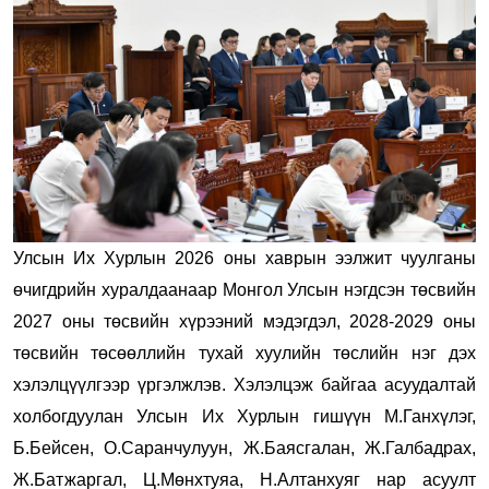
Улсын Их Хурлын 2026 оны хаврын ээлжит чуулганы
өчигдрийн хуралдаанаар
Монгол Улсын нэгдсэн төсвийн
2027 оны төсвийн хүрээний мэдэгдэл, 2028-2029 оны
төсвийн төсөөллийн тухай хуулийн төслийн нэг дэх
хэлэлцүүлгээр үргэлжлэв. Хэлэлцэж байгаа асуудалтай
холбогдуулан Улсын Их Хурлын гишүүн М.Ганхүлэг,
Б.Бейсен, О.Саранчулуун, Ж.Баясгалан, Ж.Галбадрах,
Ж.Батжаргал, Ц.Мөнхтуяа, Н.Алтанхуяг нар асуулт