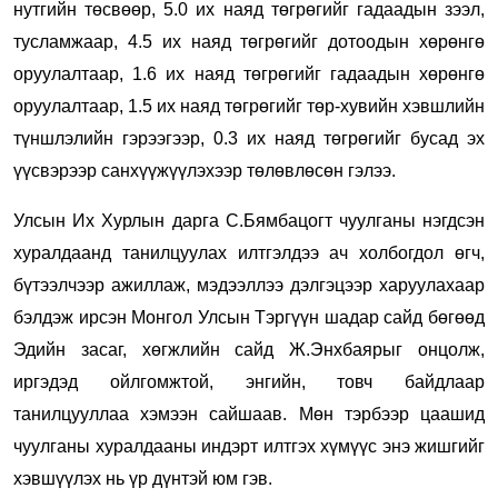
нутгийн төсвөөр, 5.0 их наяд төгрөгийг гадаадын зээл,
тусламжаар, 4.5 их наяд төгрөгийг дотоодын хөрөнгө
оруулалтаар, 1.6 их наяд төгрөгийг гадаадын хөрөнгө
оруулалтаар, 1.5 их наяд төгрөгийг төр-хувийн хэвшлийн
түншлэлийн гэрээгээр, 0.3 их наяд төгрөгийг бусад эх
үүсвэрээр санхүүжүүлэхээр төлөвлөсөн гэлээ.
Улсын Их Хурлын дарга С.Бямбацогт чуулганы нэгдсэн
хуралдаанд танилцуулах илтгэлдээ ач холбогдол өгч,
бүтээлчээр ажиллаж, мэдээллээ дэлгэцээр харуулахаар
бэлдэж ирсэн Монгол Улсын Тэргүүн шадар сайд бөгөөд
Эдийн засаг, хөгжлийн сайд Ж.Энхбаярыг онцолж,
иргэдэд ойлгомжтой, энгийн, товч байдлаар
танилцууллаа хэмээн сайшаав. Мөн тэрбээр цаашид
чуулганы хуралдааны индэрт илтгэх хүмүүс энэ жишгийг
хэвшүүлэх нь үр дүнтэй юм гэв.