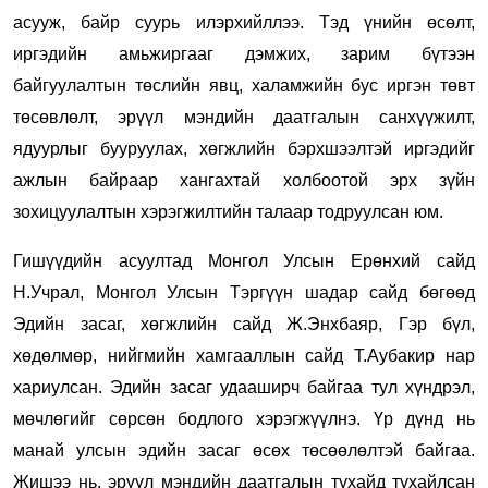
асууж, байр суурь илэрхийллээ. Тэд үнийн өсөлт,
иргэдийн амьжиргааг дэмжих, зарим бүтээн
байгуулалтын төслийн явц, халамжийн бус иргэн төвт
төсөвлөлт, эрүүл мэндийн даатгалын санхүүжилт,
ядуурлыг бууруулах, хөгжлийн бэрхшээлтэй иргэдийг
ажлын байраар хангахтай холбоотой эрх зүйн
зохицуулалтын хэрэгжилтийн талаар тодруулсан юм.
Гишүүдийн асуултад Монгол Улсын Ерөнхий сайд
Н.Учрал, Монгол Улсын Тэргүүн шадар сайд бөгөөд
Эдийн засаг, хөгжлийн сайд Ж.Энхбаяр, Гэр бүл,
хөдөлмөр, нийгмийн хамгааллын сайд Т.Аубакир нар
хариулсан. Эдийн засаг удааширч байгаа тул хүндрэл,
мөчлөгийг сөрсөн бодлого хэрэгжүүлнэ. Үр дүнд нь
манай улсын эдийн засаг өсөх төсөөлөлтэй байгаа.
Жишээ нь, эрүүл мэндийн даатгалын тухайд тухайлсан