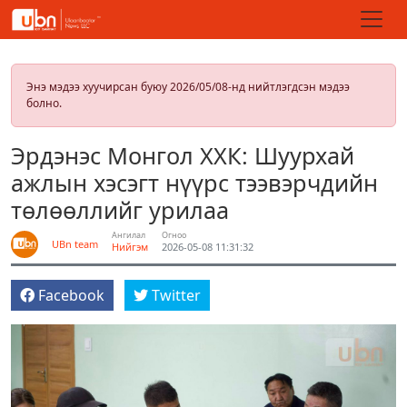
Энэ мэдээ хуучирсан буюу 2026/05/08-нд нийтлэгдсэн мэдээ
болно.
Эрдэнэс Монгол ХХК: Шуурхай
ажлын хэсэгт нүүрс тээвэрчдийн
төлөөллийг урилаа
Ангилал
Огноо
UBn team
Нийгэм
2026-05-08 11:31:32
Facebook
Twitter