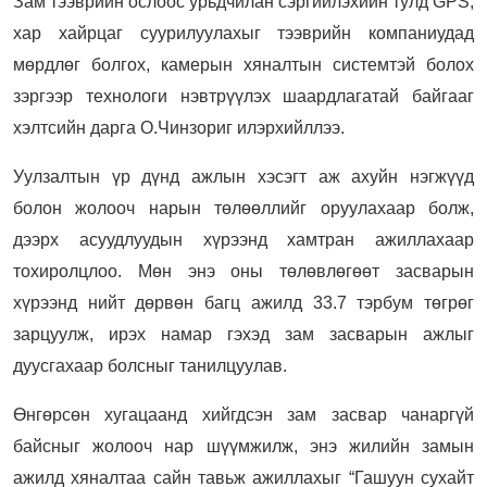
Зам тээврийн ослоос урьдчилан сэргийлэхийн тулд GPS,
хар хайрцаг суурилуулахыг тээврийн компаниудад
мөрдлөг болгох, камерын хяналтын системтэй болох
зэргээр технологи нэвтрүүлэх шаардлагатай байгааг
хэлтсийн дарга О.Чинзориг илэрхийллээ.
Уулзалтын үр дүнд ажлын хэсэгт аж ахуйн нэгжүүд
болон жолооч нарын төлөөллийг оруулахаар болж,
дээрх асуудлуудын хүрээнд хамтран ажиллахаар
тохиролцлоо. Мөн энэ оны төлөвлөгөөт засварын
хүрээнд нийт дөрвөн багц ажилд 33.7 тэрбум төгрөг
зарцуулж, ирэх намар гэхэд зам засварын ажлыг
дуусгахаар болсныг танилцуулав.
Өнгөрсөн хугацаанд хийгдсэн зам засвар чанаргүй
байсныг жолооч нар шүүмжилж, энэ жилийн замын
ажилд хяналтаа сайн тавьж ажиллахыг “Гашуун сухайт