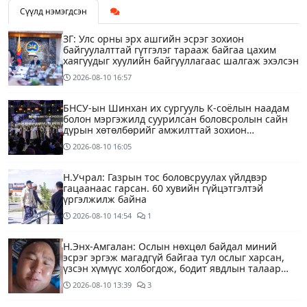
Сүүлд нэмэгдсэн
ЗГ: Улс орны эрх ашгийн эсрэг зохион
байгуулалттай гүтгэлэг тарааж байгаа цахим
хаягуудыг хуулийн байгууллагаас шалгаж эхэлсэн
2026-08-10
16:57
БНСУ-ын Шинхан их сургууль К-соёлын наадам
болон мэргэжилд суурилсан боловсролын сайн
дурын хөтөлбөрийг амжилттай зохион
байгууллаа
2026-08-10
16:05
Н.Учрал: Газрын тос боловсруулах үйлдвэр
гацаанаас гарсан. 60 хувийн гүйцэтгэлтэй
үргэлжилж байна
2026-08-10
14:54
1
Н.Энх-Амгалан: Ослын нөхцөл байдал миний
эсрэг эргэж магадгүй байгаа тул ослыг харсан,
үзсэн хүмүүс холбогдож, бодит явдлын талаар
ярьж өгч тусална уу
2026-08-10
13:39
3