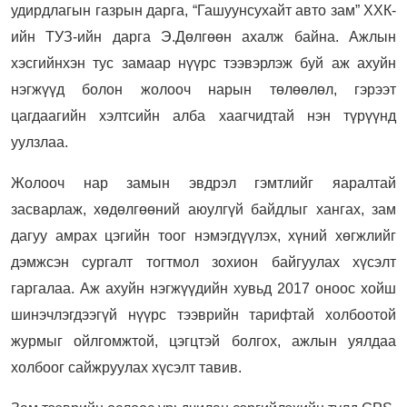
удирдлагын газрын дарга, “Гашуунсухайт авто зам” ХХК-
ийн ТУЗ-ийн дарга Э.Дөлгөөн ахалж байна. Ажлын
хэсгийнхэн тус замаар нүүрс тээвэрлэж буй аж ахуйн
нэгжүүд болон жолооч нарын төлөөлөл, гэрээт
цагдаагийн хэлтсийн алба хаагчидтай нэн түрүүнд
уулзлаа.
Жолооч нар замын эвдрэл гэмтлийг яаралтай
засварлаж, хөдөлгөөний аюулгүй байдлыг хангах, зам
дагуу амрах цэгийн тоог нэмэгдүүлэх, хүний хөгжлийг
дэмжсэн сургалт тогтмол зохион байгуулах хүсэлт
гаргалаа. Аж ахуйн нэгжүүдийн хувьд 2017 оноос хойш
шинэчлэгдээгүй нүүрс тээврийн тарифтай холбоотой
журмыг ойлгомжтой, цэгцтэй болгох, ажлын уялдаа
холбоог сайжруулах хүсэлт тавив.