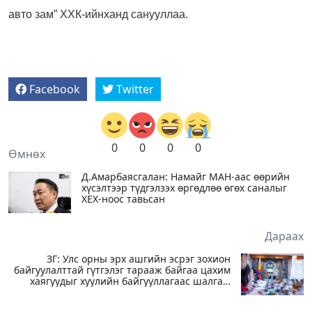
авто зам” ХХК-ийнханд санууллаа.
Facebook
Twitter
0
0
0
0
Өмнөх
Д.Амарбаясгалан: Намайг МАН-аас өөрийн
хүсэлтээр түдгэлзэх өргөдлөө өгөх саналыг
ХЕХ-ноос тавьсан
Дараах
ЗГ: Улс орны эрх ашгийн эсрэг зохион
байгуулалттай гүтгэлэг тарааж байгаа цахим
хаягуудыг хуулийн байгууллагаас шалгаж
эхэлсэн