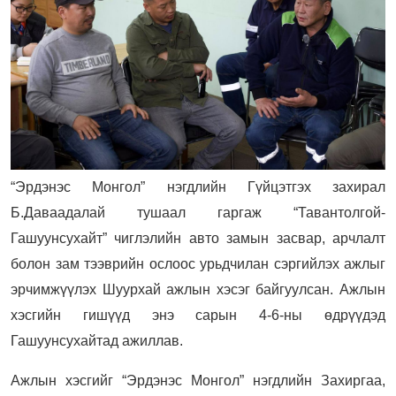
“Эрдэнэс Монгол” нэгдлийн Гүйцэтгэх захирал
Б.Даваадалай тушаал гаргаж “Тавантолгой-
Гашуунсухайт” чиглэлийн авто замын засвар, арчлалт
болон зам тээврийн ослоос урьдчилан сэргийлэх ажлыг
эрчимжүүлэх Шуурхай ажлын хэсэг байгуулсан. Ажлын
хэсгийн гишүүд энэ сарын 4-6-ны өдрүүдэд
Гашуунсухайтад ажиллав.
Ажлын хэсгийг “Эрдэнэс Монгол” нэгдлийн Захиргаа,