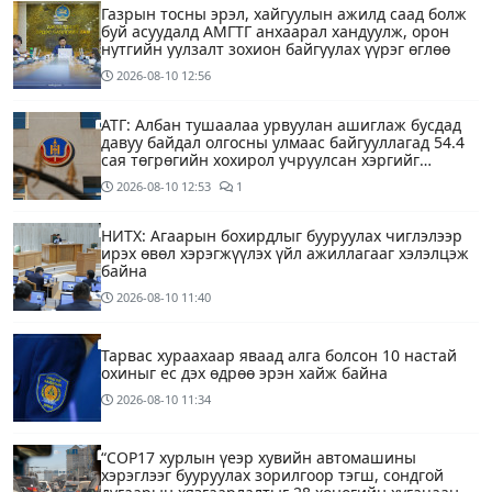
Газрын тосны эрэл, хайгуулын ажилд саад болж
буй асуудалд АМГТГ анхаарал хандуулж, орон
нутгийн уулзалт зохион байгуулах үүрэг өглөө
2026-08-10
12:56
АТГ: Албан тушаалаа урвуулан ашиглаж бусдад
давуу байдал олгосны улмаас байгууллагад 54.4
сая төгрөгийн хохирол учруулсан хэргийг
прокурорт шилжүүллээ
2026-08-10
12:53
1
НИТХ: Агаарын бохирдлыг бууруулах чиглэлээр
ирэх өвөл хэрэгжүүлэх үйл ажиллагааг хэлэлцэж
байна
2026-08-10
11:40
Тарвас хураахаар яваад алга болсон 10 настай
охиныг ес дэх өдрөө эрэн хайж байна
2026-08-10
11:34
“COP17 хурлын үеэр хувийн автомашины
хэрэглээг бууруулах зорилгоор тэгш, сондгой