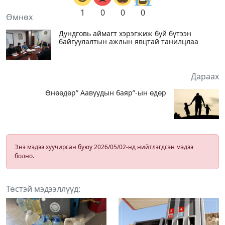
1
0
0
0
Өмнөх
Дундговь аймагт хэрэгжиж буй бүтээн
байгуулалтын ажлын явцтай танилцлаа
Дараах
Өнөөдөр” Аавуудын баяр”-ын өдөр
Энэ мэдээ хуучирсан буюу 2026/05/02-нд нийтлэгдсэн мэдээ
болно.
Төстэй мэдээллүүд: