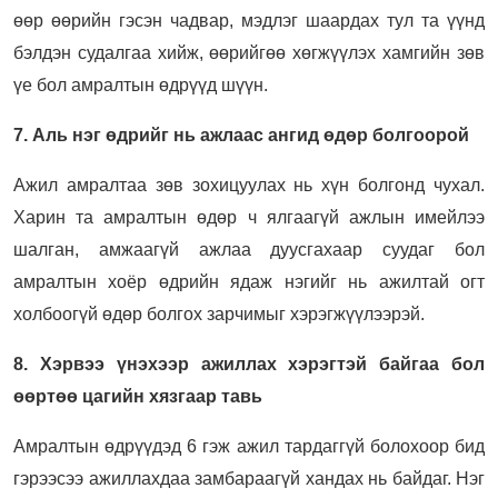
өөр өөрийн гэсэн чадвар, мэдлэг шаардах тул та үүнд
бэлдэн судалгаа хийж, өөрийгөө хөгжүүлэх хамгийн зөв
үе бол амралтын өдрүүд шүүн.
7. Аль нэг өдрийг нь ажлаас ангид өдөр болгоорой
Ажил амралтаа зөв зохицуулах нь хүн болгонд чухал.
Харин та амралтын өдөр ч ялгаагүй ажлын имейлээ
шалган, амжаагүй ажлаа дуусгахаар суудаг бол
амралтын хоёр өдрийн ядаж нэгийг нь ажилтай огт
холбоогүй өдөр болгох зарчимыг хэрэгжүүлээрэй.
8. Хэрвээ үнэхээр ажиллах хэрэгтэй байгаа бол
өөртөө цагийн хязгаар тавь
Амралтын өдрүүдэд 6 гэж ажил тардаггүй болохоор бид
гэрээсээ ажиллахдаа замбараагүй хандах нь байдаг. Нэг