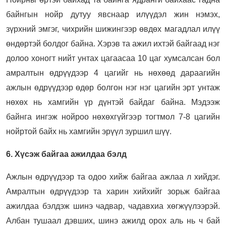
байнгын нойр дутуу явснаар илүүдэл жин нэмэх,
зүрхний эмгэг, чихрийн шижингээр өвдөх магадлал илүү
өндөртэй болдог байна. Хэрэв та ажил ихтэй байгаад нэг
долоо хоногт нийт унтах цагаасаа 10 цаг хумсалсан бол
амралтын өдрүүдээр 4 цагийг нь нөхөөд дараагийн
ажлын өдрүүдээр өдөр болгон нэг нэг цагийн эрт унтаж
нөхөх нь хамгийн үр дүнтэй байдаг байна. Мэдээж
байнга ингэж нойроо нөхөхгүйгээр тогтмол 7-8 цагийн
нойртой байх нь хамгийн эрүүл зуршил шүү.
6. Хүсэж байгаа ажилдаа бэлд
Ажлын өдрүүдээр та одоо хийж байгаа ажлаа л хийдэг.
Амралтын өдрүүдээр та харин хийхийг зорьж байгаа
ажилдаа бэлдэж шинэ чадвар, чадавхиа хөгжүүлээрэй.
Албан тушаал дэвших, шинэ ажилд орох аль нь ч бай