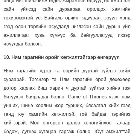
өнцөгийг шинэчилж өгдөг. Амралтын өдрүүд нь ямар нэг
сайн үйлсэд сайн дураараа оролцох хамгийн
тохиромжтой үе. Байгаль орчин, ядуурал, эрүүл мэнд
гээд олон төрлийн асуудалд чиглэсэн сайн дурын үйл
ажиллагааг хувь хүмүүс ба байгууллагууд ихээр
явуулдаг болсон.
10. Ням гарагийн оройг хөгжилтэйгээр өнгөрүүл
Ням гарагийн үдэш та өөрийн дуртай зүйлээ хийж
сураарай. Тэгснээр та Ням гарагийн орой дөхөхөөр
дотор харлах биш харин ч дуртай зүйлээ хийнэ гэж
битүүхэн баярладаг болно. Game of Thrones үзэх, ном
унших, шинэ хоолны жор турших, бясалгал хийх гээд
танд юу хамгийн хөгжилтэй, гоё байдаг тэрийгээ
хийгээрэй. Мөн өнгөрсөн долоо хоногийнхоо талаар
бодож, дүгнэх хугацаа гаргаж болно. Юуг амжилттай