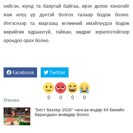
хийсэн, юунд та баяртай байгаа, ирэх долоо хоногийг
яаж илүү үр дүнтэй болгох талаар бодож болно.
Ингэснээр та маргааш өглөөний имэйлүүдээ бодож
өөрийгөө ядраахгүй, тайван, өөдрөг зорилготойгоор
орондоо орох болно.
Facebook
Twitter
0
0
0
0
Өмнөх
“Бест баззер-2026” чансаа өндөр 64 бөхийн
барилдаан өнөөдөр болно