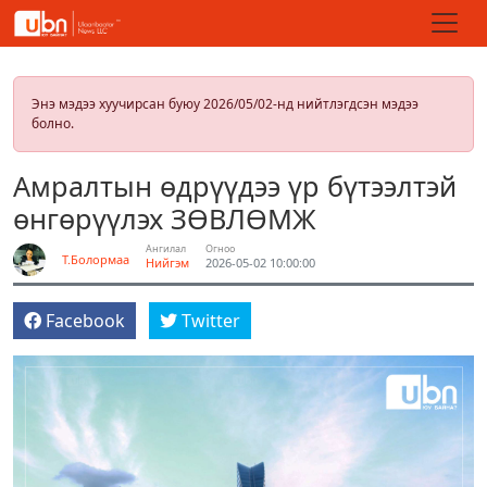
Энэ мэдээ хуучирсан буюу 2026/05/02-нд нийтлэгдсэн мэдээ
болно.
Амралтын өдрүүдээ үр бүтээлтэй
өнгөрүүлэх ЗӨВЛӨМЖ
Ангилал
Огноо
Т.Болормаа
Нийгэм
2026-05-02 10:00:00
Facebook
Twitter