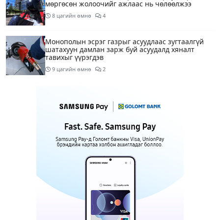
мөргөсөн жолоочийг ажлаас нь чөлөөлжээ
8 цагийн өмнө
4
Монополын эсрэг газрыг асуудлаас зугтаалгүй
шатахуун дамлан зарж буй асуудалд хяналт
тавихыг үүрэгдэв
9 цагийн өмнө
2
Тарвас ачих ажилд туслахаар гэрээсээ гарсан 10
настай охиныг 7 дахь өдрөө хайж байна
9 цагийн өмнө
2
АҮЭБЯ: Тэгш, сондгойг мөрдөөгүй 7 ШТС-д
торгууль ногдуулах, тусгай зөвшөөрлийг нь
цуцлах хүртэл арга хэмжээ авахыг сануулав
9 цагийн өмнө
4
Боловсролын сайд Л.Энх-Амгалан Pearson
компанийн удирдлагуудтай уулзаж, хамтын
ажиллагааг гүнзгийрүүлэх талаар ярилцжээ
9 цагийн өмнө