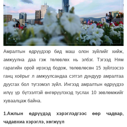
Амралтын өдрүүдээр бид маш олон зүйлийг хийж,
амжуулна даа гэж төлөвлөх нь элбэг. Тэгээд Ням
гарагийн орой ирэхэд бодож, төлөвлөсөн 15 зүйлээсээ
ганц хоёрыг л амжуулсандаа сэтгэл дундуур амралтаа
дуусгах бол түгээмэл зүйл. Ингээд амралтын өдрүүдээ
илүү үр бүтээлтэй өнгөрүүлэхэд туслах 10 зөвлөмжийг
хуваалцаж байна.
1.Ажлын өдрүүдэд хэрэглэдгээс өөр чадвар,
чадавхиа хэрэглэ, хөгжүүл