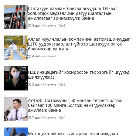
Шатахуун дамлаж байгаа асуудалд ТЕГ-аас
холбогдох мэдээллийн дагуу шалгалтын
ажиллагааг эрчимжүүлж байна
4 цагийн өмнө
6
Аялал жуулчлалын компанийн автомашинуудыг
ШТС-ууд хязгаарлалтгүйгээр шатахуун олгох
боломжоор хангана
4 цагийн өмнө
Н.Шинэцэцэгийг хохироосон гэх хэргийг шүүхэд
шилжүүлжээ
5 цагийн өмнө
3
АҮЭБЯ: Шатахууныг 50 мянган төгрөгт олгож
байгааг 100 мянга болгож нэмэгдүүлэхээр
ажиллаж байна
7 цагийн өмнө
4
Мотоциклтэй эмэгтэйг араас нь зориудаар