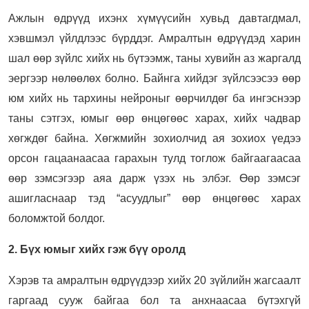
Ажлын өдрүүд ихэнх хүмүүсийн хувьд давтагдмал,
хэвшмэл үйлдлээс бүрддэг. Амралтын өдрүүдэд харин
шал өөр зүйлс хийх нь бүтээмж, таны хувийн аз жаргалд
эергээр нөлөөлөх болно. Байнга хийдэг зүйлсээсээ өөр
юм хийх нь тархины нейроныг өөрчилдөг ба ингэснээр
таны сэтгэх, юмыг өөр өнцөгөөс харах, хийх чадвар
хөгждөг байна. Хөгжмийн зохиолчид ая зохиох үедээ
орсон гацаанаасаа гарахын тулд тоглож байгаагаасаа
өөр зэмсэгээр аяа дарж үзэх нь элбэг. Өөр зэмсэг
ашигласнаар тэд “асуудлыг” өөр өнцөгөөс харах
боломжтой болдог.
2. Бүх юмыг хийх гэж бүү оролд
Хэрэв та амралтын өдрүүдээр хийх 20 зүйлийн жагсаалт
гаргаад сууж байгаа бол та анхнаасаа бүтэхгүй