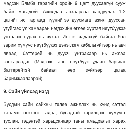
мэдсэн Бямба гарагийн оройн 9 цагт дуусаагүй сууж
байж магадгүй. Ажилдаа анхаарлаа хандуулах 1-2
цагийг яс гаргаад түүнийгээ дуусмагц ажил дууссан
үгүйгээс үл хамааран нэгдэхийн өглөө хүртэл нөүтбүүкээ
унтрааж сурах нь чухал. Ингэж чадахгүй байгаа бол
зарим хүмүүс нөүтбүүкээ цэнэглэгч кабельгүйгээр нь авч
яваад, баттерей нь дуусч унтрахаар нь ажлаа
завсарладаг. (Мэдээж таны нөүтбүүк удаан барьдаг
баттерейтэй байвал өөр зүйлээр цагаа
баримжаалаарай)
9. Сайн үйлсэд нэгд
Бусдын сайн сайхны төлөө ажиллах нь хүнд сэтгэл
ханамж өгөхөөс гадна, бусадтай харилцаж, хүмүүст
туслан, тэдэнтэй харьцсанаар таны амьдралыг харах