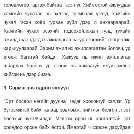
төлөвлөгөө гаргаж байгаа гэсэн үг. Хийх ёстой ажлуудаа
хамгийн чухлаас нь эхлээд эрэмбэлж үзээд, хамгийн
чухал гэсэн хоёр гурван зүйл дээр л анхаараарай.
Хамгийн чухал эсэхийг тодорхойлохын тулд тухайн
ажилд шаардагдах ажиллагаа ба үр өгөөжийг тооцоолж,
харьцуулаарай. Зарим ажил их ажиллагаатай боловч, үр
өгөөж багатай байдаг. Хажууд нь ижил ажиллагаа
шаардах боловч үр өгөөж нь хамаагүй илүү ажлыг
хийсэн нь дээр бизээ.
3. Сэрмэгцээ өдрөө эхлүүл
“Эрт босвол нэгийг дуулна” гэдэг хоосонгүй хэллэг. Үр
бүтээмжтэй байх талаар зөвлөмж, нийтлэл болгон л эрт
босохыг чухалчилдаг. Мэдээж орой нь хангалттай эрт
орондоо орсон байх ёстой. Ямартай ч сэрсэн даруйдаа