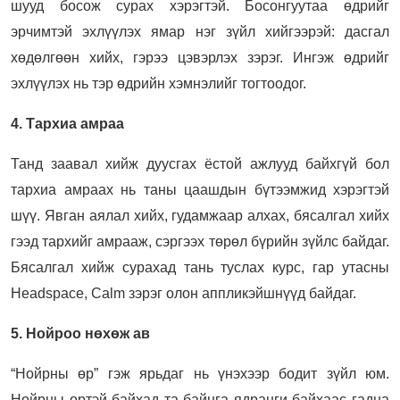
шууд босож сурах хэрэгтэй. Босонгуутаа өдрийг
эрчимтэй эхлүүлэх ямар нэг зүйл хийгээрэй: дасгал
хөдөлгөөн хийх, гэрээ цэвэрлэх зэрэг. Ингэж өдрийг
эхлүүлэх нь тэр өдрийн хэмнэлийг тогтоодог.
4. Тархиа амраа
Танд заавал хийж дуусгах ёстой ажлууд байхгүй бол
тархиа амраах нь таны цаашдын бүтээмжид хэрэгтэй
шүү. Явган аялал хийх, гудамжаар алхах, бясалгал хийх
гээд тархийг амрааж, сэргээх төрөл бүрийн зүйлс байдаг.
Бясалгал хийж сурахад тань туслах курс, гар утасны
Headspace, Calm зэрэг олон аппликэйшнүүд байдаг.
5. Нойроо нөхөж ав
“Нойрны өр” гэж ярьдаг нь үнэхээр бодит зүйл юм.
Нойрны өртэй байхад та байнга ядранги байхаас гадна