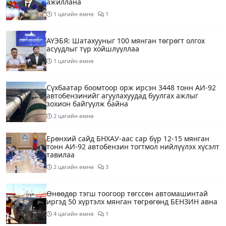
ажиллана
1 цагийн өмнө
1
АҮЭБЯ: Шатахууныг 100 мянган төгрөгт олгох
асуудлыг түр хойшлууллаа
1 цагийн өмнө
Сүхбаатар боомтоор орж ирсэн 3448 тонн АИ-92
автобензинийг агуулахуудад буулгах ажлыг
зохион байгуулж байна
2 цагийн өмнө
Ерөнхий сайд БНХАУ-аас сар бүр 12-15 мянган
тонн АИ-92 автобензин тогтмол нийлүүлэх хүсэлт
тавилаа
2 цагийн өмнө
3
Өнөөдөр тэгш тоогоор төгссөн автомашинтай
иргэд 50 хүртэлх мянган төгрөгөнд БЕНЗИН авна
4 цагийн өмнө
1