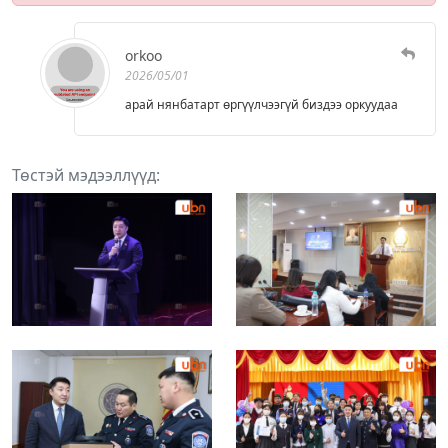
orkoo
2026/05/01
арай нянбатарт өргүүлчээгүй биздээ оркуудаа
Төстэй мэдээллүүд: