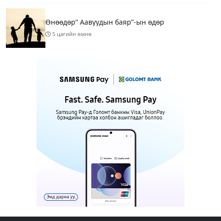
Өнөөдөр” Аавуудын баяр”-ын өдөр
5 цагийн өмнө
Улаанбаатарт 31 хэм дулаан байна
7 цагийн өмнө
МАРГААШ: Улаанбаатарт 31 хэм дулаан байна
16 цагийн өмнө
Шатахуун дамлан борлуулсан хоёр зөрчлийг
илрүүлэн шалгаж байна
18 цагийн өмнө
3
Энэ сарын 9-13-ныг хүртэлх цаг агаарын