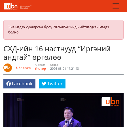
Энэ мэдээ хуучирсан буюу 2026/05/01-нд нийтлэгдсэн мэдээ
болно.
СХД-ийн 16 настнууд “Иргэний
андгай” өргөлөө
Ангилал
Огноо
UBn team
Улс төр
2026-05-01 17:21:43
Facebook
Twitter