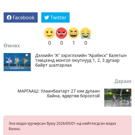
Facebook
Twitter
0
0
1
0
Өмнөх
Дэлхийн “А“ зэрэглэлийн “Арабеск“ балетын
тэмцээнд монгол оюутнууд 1, 2, 3 дугаар
байрт шалгарлаа
Дараах
МАРГААШ: Улаанбаатарт 27 хэм дулаан
байна, өдөртөө бороотой
Энэ мэдээ хуучирсан буюу 2026/05/01-нд нийтлэгдсэн мэдээ
болно.