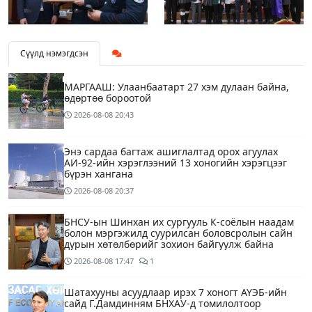
Сүүлд нэмэгдсэн
МАРГААШ: Улаанбаатарт 27 хэм дулаан байна,
өдөртөө бороотой
2026-08-08
20:43
Энэ сардаа багтаж ашиглалтад орох агуулах
АИ-92-ийн хэрэглээний 13 хоногийн хэрэгцээг
бүрэн хангана
2026-08-08
20:37
БНСУ-ын Шинхан их сургууль К-соёлын наадам
болон мэргэжилд суурилсан боловсролын сайн
дурын хөтөлбөрийг зохион байгуулж байна
2026-08-08
17:47
1
Шатахууны асуудлаар ирэх 7 хоногт АҮЭБ-ийн
сайд Г.Дамдинням БНХАУ-д томилолтоор