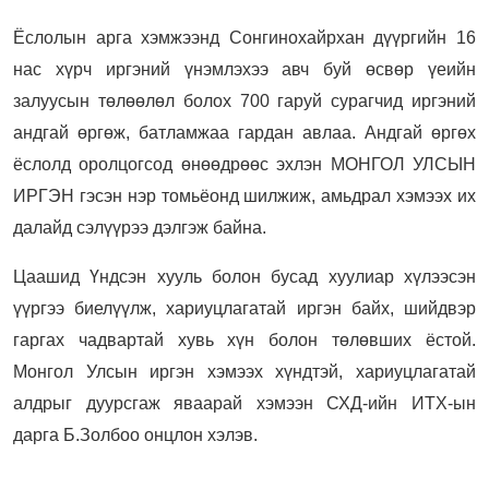
Ёслолын арга хэмжээнд Сонгинохайрхан дүүргийн 16
нас хүрч иргэний үнэмлэхээ авч буй өсвөр үеийн
залуусын төлөөлөл болох 700 гаруй сурагчид иргэний
андгай өргөж, батламжаа гардан авлаа. Андгай өргөх
ёслолд оролцогсод өнөөдрөөс эхлэн МОНГОЛ УЛСЫН
ИРГЭН гэсэн нэр томьёонд шилжиж, амьдрал хэмээх их
далайд сэлүүрээ дэлгэж байна.
Цаашид Үндсэн хууль болон бусад хуулиар хүлээсэн
үүргээ биелүүлж, хариуцлагатай иргэн байх, шийдвэр
гаргах чадвартай хувь хүн болон төлөвших ёстой.
Монгол Улсын иргэн хэмээх хүндтэй, хариуцлагатай
алдрыг дуурсгаж яваарай хэмээн СХД-ийн ИТХ-ын
дарга Б.Золбоо онцлон хэлэв.