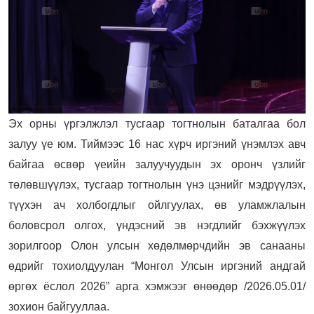
Эх орны үргэлжлэл тусгаар тогтнолын баталгаа бол
залуу үе юм. Тиймээс 16 нас хүрч иргэний үнэмлэх авч
байгаа өсвөр үеийн залуучуудын эх оронч үзлийг
төлөвшүүлэх, тусгаар тогтнолын үнэ цэнийг мэдрүүлэх,
түүхэн ач холбогдлыг ойлгуулах, өв уламжлалын
боловсрол олгох, үндэсний эв нэгдлийг бэхжүүлэх
зорилгоор Олон улсын хөдөлмөрчдийн эв санааны
өдрийг тохиолдуулан “Монгол Улсын иргэний андгай
өргөх ёслол 2026” арга хэмжээг өнөөдөр /2026.05.01/
зохион байгууллаа.