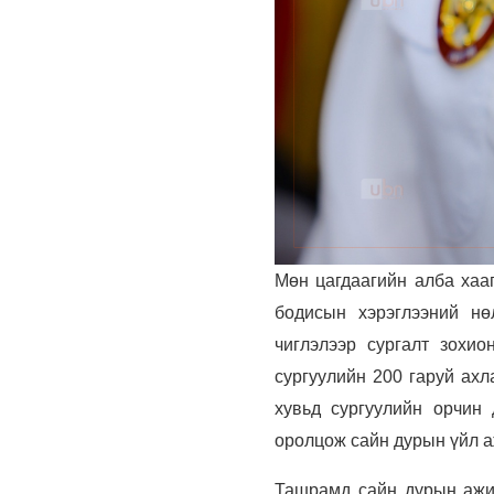
Мөн цагдаагийн алба хааг
бодисын хэрэглээний нөл
чиглэлээр сургалт зохио
сургуулийн 200 гаруй ахл
хувьд сургуулийн орчин 
оролцож сайн дурын үйл а
Ташрамд сайн дурын ажил