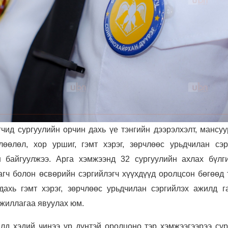
чид сургуулийн орчин дахь үе тэнгийн дээрэлхэлт, мансуу
өөлөл, хор уршиг, гэмт хэрэг, зөрчлөөс урьдчилан сэр
н байгуулжээ. Арга хэмжээнд 32 сургуулийн ахлах бүлг
агч болон өсвөрийн сэргийлэгч хүүхдүүд оролцсон бөгөөд 
дахь гэмт хэрэг, зөрчлөөс урьдчилан сэргийлэх ажилд г
жиллагаа явуулах юм.
д хэдий чинээ үр дүнтэй оролцоно тэр хэмжээгээрээ сур