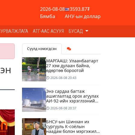
2026-08-08
3593.87₮
Бямба
АНУ-ын доллар
СУРВАЛЖЛАГА
АТГ-ААС АСУУЯ
БУСАД
Сүүлд нэмэгдсэн
МАРГААШ: Улаанбаатарт
27 хэм дулаан байна,
лэн
өдөртөө бороотой
2026-08-08
20:43
Энэ сардаа багтаж
ашиглалтад орох агуулах
АИ-92-ийн хэрэглээний
13 хоногийн хэрэгцээг
2026-08-08
20:37
бүрэн хангана
БНСУ-ын Шинхан их
сургууль К-соёлын
наадам болон мэргэжилд