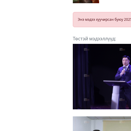
араас мөргөс
осол гарчээ
Энэ мэдээ хуучирсан буюу 202
Төстэй мэдээллүүд: