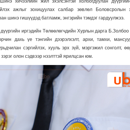
 Шинэ хичээлийн жил эхэлсэнтэй холбогдуулан дүүргий
ийлэх ажлыг зохицуулах салбар зөвлөл Боловсролын х
ран шинэ гишүүдэд батламж, энгэрийн тэмдэг гардуулжээ.
дүүргийн иргэдийн Төлөөлөгчдийн Хурлын дарга Б.Золбоо 
орчин дахь үе тэнгийн дээрэлхэлт, архи, тамхи, мансуу
ьдчилан сэргийлэх, хууль эрх зүй, мэргэжил сонголт, өө
 зэрэг олон сэдвээр нээлттэй ярилцсан юм.