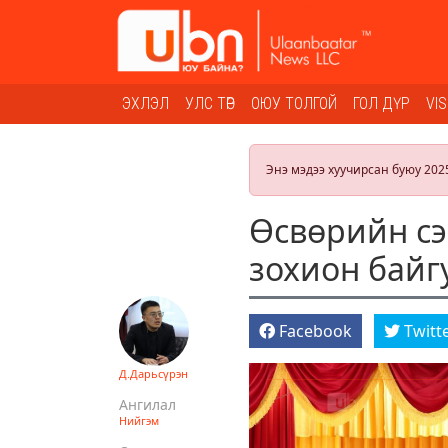
ЭХЛЭЛ
УЛС ТӨР
ОЮУ ТОЛГОЙ
ГОЛ ДҮР
VI
Энэ мэдээ хуучирсан буюу 202
Өсвөрийн сэ
зохион байг
Facebook
Twitt
Д.Дарьсүрэн
Ангилал
Нийгэм