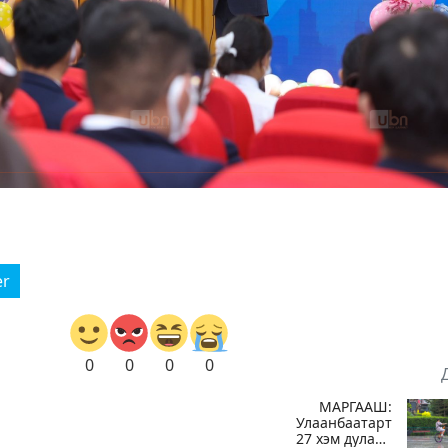
er
0
0
0
0
МАРГААШ:
Улаанбаатарт
27 хэм дулаан