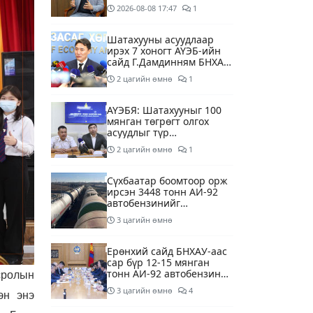
суурилсан боловсролын
2026-08-08
17:47
1
сайн дурын хөтөлбөрийг
зохион байгуулж байна
Шатахууны асуудлаар
ирэх 7 хоногт АҮЭБ-ийн
сайд Г.Дамдинням БНХАУ-
д томилолтоор ажиллана
2 цагийн өмнө
1
АҮЭБЯ: Шатахууныг 100
мянган төгрөгт олгох
асуудлыг түр
хойшлууллаа
2 цагийн өмнө
1
Сүхбаатар боомтоор орж
ирсэн 3448 тонн АИ-92
автобензинийг
агуулахуудад буулгах
3 цагийн өмнө
ажлыг зохион байгуулж
байна
Ерөнхий сайд БНХАУ-аас
сар бүр 12-15 мянган
тонн АИ-92 автобензин
сролын
тогтмол нийлүүлэх хүсэлт
3 цагийн өмнө
4
эн энэ
тавилаа