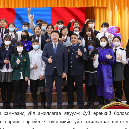
н хэмжээнд үйл ажиллагаа явуулж буй ерөнхий болов
 өсвөрийн сэргийлэгч бүлгэмийн үйл ажиллагааг шинэчл