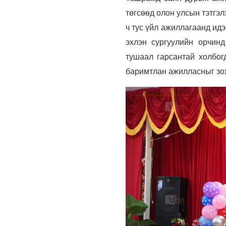
төгсөөд олон улсын тэтгэл
ч тус үйл ажиллагаанд ид
эхлэн сургуулийн орчин
тушаал гарсантай холбог
баримтлан ажилласныг зох