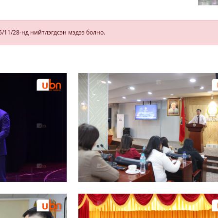
өн
байна, өдөртөө
бороотой
5/11/28-нд нийтлэгдсэн мэдээ болно.