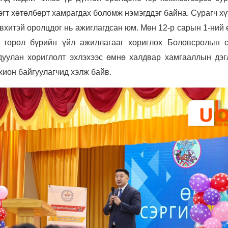
эгт хөтөлбөрт хамрагдах боломж нэмэгддэг байна. Сурагч х
эвхитэй оролцдог нь ажиглагдсан юм. Мөн 12-р сарын 1-ний
д төрөл бүрийн үйл ажиллагааг хориглох Боловсролын 
дуулан хориглолт эхлэхээс өмнө халдвар хамгааллын дэг
ион байгуулагчид хэлж байв.