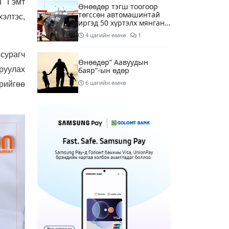
н Гэмт
Өнөөдөр тэгш тоогоор
төгссөн автомашинтай
элтэс,
иргэд 50 хүртэлх мянган
төгрөгөнд БЕНЗИН авна
4 цагийн өмнө
1
сурагч
Өнөөдөр” Аавуудын
руулах
баяр”-ын өдөр
6 цагийн өмнө
рийгөө
Улаанбаатарт 31 хэм
дулаан байна
8 цагийн өмнө
МАРГААШ: Улаанбаатарт
31 хэм дулаан байна
17 цагийн өмнө
Шатахуун дамлан
борлуулсан хоёр