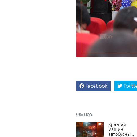
Facebook
Twitt
Өмнөх
Крантай
машин
автобусны