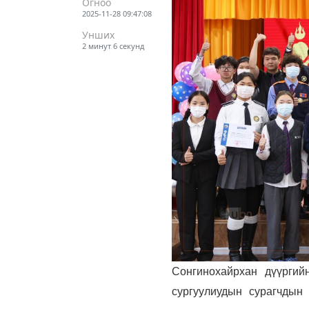
Огноо
2025-11-28 09:47:08
Унших
2 минут 6 секунд
Сонгинохайрхан дүүргий
сургуулиудын сурагчдын