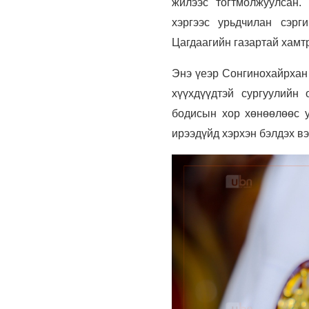
жилээс тогтмолжуулсан.
хэргээс урьдчилан сэрг
Цагдаагийн газартай хамт
Энэ үеэр Сонгинохайрхан 
хүүхдүүдтэй сургуулийн 
бодисын хор хөнөөлөөс ур
ирээдүйд хэрхэн бэлдэх вэ