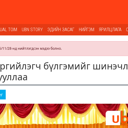
SUAL TOIM
UBN STORY
ЭДИЙН ЗАСАГ
НИЙГЭМ
ЯРИЛЦЛАГА
5/11/28-нд нийтлэгдсэн мэдээ болно.
ргийлэгч бүлгэмийг шинэч
ууллаа
er