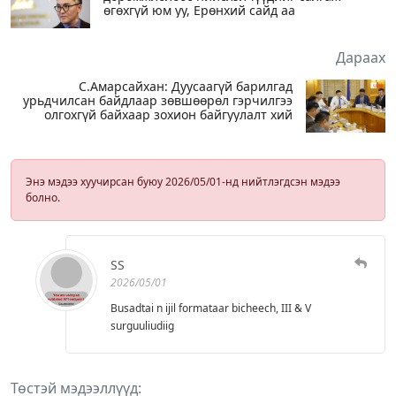
өгөхгүй юм уу, Ерөнхий сайд аа
Дараах
С.Амарсайхан: Дуусаагүй барилгад
урьдчилсан байдлаар зөвшөөрөл гэрчилгээ
олгохгүй байхаар зохион байгуулалт хий
Энэ мэдээ хуучирсан буюу 2026/05/01-нд нийтлэгдсэн мэдээ
болно.
SS
2026/05/01
Busadtai n ijil formataar bicheech, III & V
surguuliudiig
Төстэй мэдээллүүд: