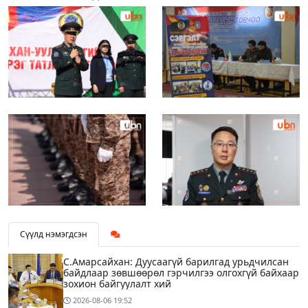
Сүүлд нэмэгдсэн
С.Амарсайхан: Дуусаагүй барилгад урьдчилсан
байдлаар зөвшөөрөл гэрчилгээ олгохгүй байхаар
зохион байгуулалт хий
2026-08-06
19:52