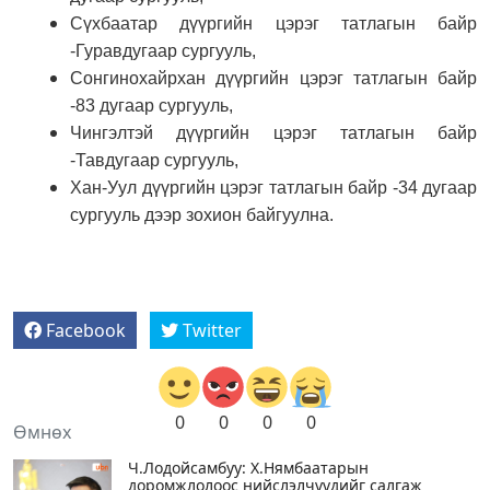
Сүхбаатар дүүргийн цэрэг татлагын байр
-Гуравдугаар сургууль,
Сонгинохайрхан дүүргийн цэрэг татлагын байр
-83 дугаар сургууль,
Чингэлтэй дүүргийн цэрэг татлагын байр
-Тавдугаар сургууль,
Хан-Уул дүүргийн цэрэг татлагын байр -34 дугаар
сургууль дээр зохион байгуулна.
Facebook
Twitter
0
0
0
0
Өмнөх
Ч.Лодойсамбуу: Х.Нямбаатарын
доромжлолоос нийслэлчүүдийг салгаж