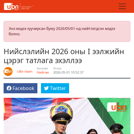
Энэ мэдээ хуучирсан буюу 2026/05/01-нд нийтлэгдсэн мэдээ
болно.
Нийслэлийн 2026 оны I ээлжийн
цэрэг татлага эхэллээ
Ангилал
Огноо
UBn team
Нийгэм
2026-05-01 10:52:37
Facebook
Twitter