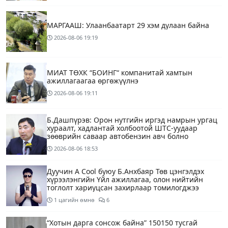
МАРГААШ: Улаанбаатарт 29 хэм дулаан байна
2026-08-06
19:19
МИАТ ТӨХК “БОИНГ“ компанитай хамтын
ажиллагаагаа өргөжүүлнэ
2026-08-06
19:11
Б.Дашпүрэв: Орон нутгийн иргэд намрын ургац
хураалт, хадлантай холбоотой ШТС-уудаар
зөөврийн саваар автобензин авч болно
2026-08-06
18:53
Дуучин A Cool буюу Б.Анхбаяр Төв цэнгэлдэх
хүрээлэнгийн Үйл ажиллагаа, олон нийтийн
тоглолт хариуцсан захирлаар томилогджээ
1 цагийн өмнө
6
“Хотын дарга сонсож байна” 150150 тусгай