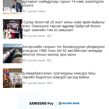
дугаарыг наймдугаар сарын 14-нөөс ажиллуулж
эхэлнэ
1 цагийн өмнө
“Супер бэлэгтэй 20 жил“ аяны хоёр өрөө байрны
эзэн: Охиныхоо төрсөн өдрөөр байртай болно
гэдэг хамгийн том аз завшаан
4 цагийн өмнө
1
Ангарскийн газрын тос боловсруулах үйлдвэрээс
ачигдсан 1980 тонн АИ-92 автобензин өнөөдөр
Монгол Улсын хилээр орж ирнэ
5 цагийн өмнө
1
Д.Амарбаясгалан: Шатахууны хомсдол биш
төрийн бодлогын хомсдол үүсээд байна
5 цагийн өмнө
6
Нэгдүгээр хорооллын арын замыг өнөөдөр орой
23:00 цагаас түр хааж, борооны ус зайлуулах
шугамын хөндлөн сэтэлгээ хийнэ