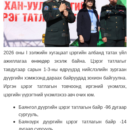
2026 оны I ээлжийн хугацаат цэргийн албанд татах үйл
ажиллагаа өнөөдөр эхэлж байна. Цэрэг татлагыг
тавдугаар сарын 1-3-ны өдрүүдэд нийслэлийн зургаан
дүүргийн хэмжээнд дараах байруудад зохион байгуулна.
Иргэн цэрэг татлагын товчоонд иргэний үнэмлэх,
цэргийн үүрэгтний үнэмлэхээ авч очих юм.
Баянгол дүүргийн цэрэг татлагын байр -96 дугаар
сургууль,
Баянзүрх дүүргийн цэрэг татлагын байр -14
дугаар сургууль,