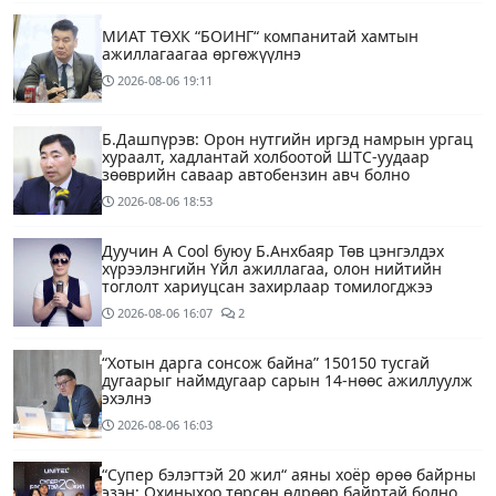
МИАТ ТӨХК “БОИНГ“ компанитай хамтын
ажиллагаагаа өргөжүүлнэ
2026-08-06
19:11
Б.Дашпүрэв: Орон нутгийн иргэд намрын ургац
хураалт, хадлантай холбоотой ШТС-уудаар
зөөврийн саваар автобензин авч болно
2026-08-06
18:53
Дуучин A Cool буюу Б.Анхбаяр Төв цэнгэлдэх
хүрээлэнгийн Үйл ажиллагаа, олон нийтийн
тоглолт хариуцсан захирлаар томилогджээ
2026-08-06
16:07
2
“Хотын дарга сонсож байна” 150150 тусгай
дугаарыг наймдугаар сарын 14-нөөс ажиллуулж
эхэлнэ
2026-08-06
16:03
“Супер бэлэгтэй 20 жил“ аяны хоёр өрөө байрны
эзэн: Охиныхоо төрсөн өдрөөр байртай болно