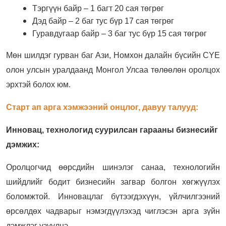
Тэргүүн байр – 1 багт 20 сая төгрөг
Дэд байр – 2 баг тус бүр 17 сая төгрөг
Гуравдугаар байр – 3 баг тус бүр 15 сая төгрөг
Мөн шилдэг гурван баг Ази, Номхон далайн бүсийн CYE
олон улсын уралдаанд Монгол Улсаа төлөөлөн оролцох
эрхтэй болох юм.
Старт ап арга хэмжээний онцлог, давуу талууд:
Инновац, технологид суурилсан гарааны бизнесийг
дэмжих:
Оролцогчид өөрсдийн шинэлэг санаа, технологийн
шийдлийг бодит бизнесийн загвар болгон хөгжүүлэх
боломжтой. Инновацлаг бүтээгдэхүүн, үйлчилгээний
өрсөлдөх чадварыг нэмэгдүүлэхэд чиглэсэн арга зүйн
дэмжлэг үзүүлнэ.