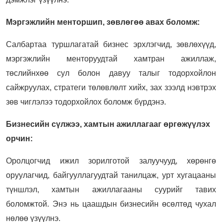
Мэргэжлийн менторшип, зөвлөгөө авах боломж:
Салбартаа туршлагатай бизнес эрхлэгчид, зөвлөхүүд,
мэргэжлийн менторуудтай хамтран ажиллаж,
төслийнхөө сул болон давуу талыг тодорхойлон
сайжруулах, стратеги төлөвлөлт хийх, зах зээлд нэвтрэх
зөв чиглэлээ тодорхойлох боломж бүрдэнэ.
Бизнесийн сүлжээ, хамтын ажиллагааг өргөжүүлэх
орчин:
Оролцогчид ижил зорилготой залуучууд, хөрөнгө
оруулагчид, байгууллагуудтай танилцаж, урт хугацааны
түншлэл, хамтын ажиллагааны суурийг тавих
боломжтой. Энэ нь цаашдын бизнесийн өсөлтөд чухал
нөлөө үзүүлнэ.