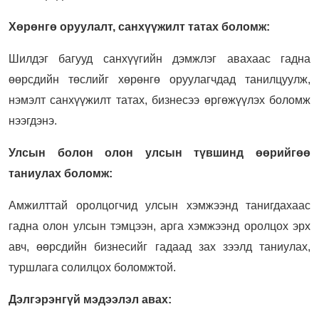
Хөрөнгө оруулалт, санхүүжилт татах боломж:
Шилдэг багууд санхүүгийн дэмжлэг авахаас гадна
өөрсдийн төслийг хөрөнгө оруулагчдад танилцуулж,
нэмэлт санхүүжилт татах, бизнесээ өргөжүүлэх боломж
нээгдэнэ.
Улсын болон олон улсын түвшинд өөрийгөө
таниулах боломж:
Амжилттай оролцогчид улсын хэмжээнд танигдахаас
гадна олон улсын тэмцээн, арга хэмжээнд оролцох эрх
авч, өөрсдийн бизнесийг гадаад зах зээлд таниулах,
туршлага солилцох боломжтой.
Дэлгэрэнгүй мэдээлэл авах: