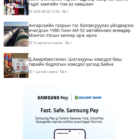
гэдэг хамгийн том аз завшаан
2026-08-06
12:56
1
Ангарскийн газрын тос боловсруулах үйлдвэрээс
ачигдсан 1980 тонн АИ-92 автобензин өнөөдөр
Монгол Улсын хилээр орж ирнэ
15 минутын өмнө
1
Д.Амарбаясгалан: Шатахууны хомсдол биш
төрийн бодлогын хомсдол үүсээд байна
1 цагийн өмнө
6
Нэгдүгээр хорооллын арын замыг өнөөдөр орой
23:00 цагаас түр хааж, борооны ус зайлуулах
шугамын хөндлөн сэтэлгээ хийнэ
3 цагийн өмнө
1
Нэгдүгээр ангид элсэгчдийн бүртгэлийг энэ
сарын 17-ноос E-Mongolia системээр зохион
байгуулна
3 цагийн өмнө