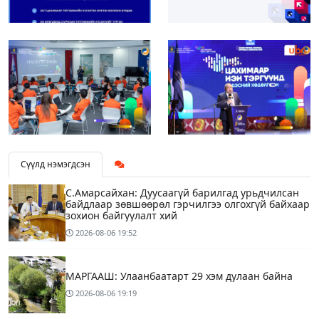
Сүүлд нэмэгдсэн
С.Амарсайхан: Дуусаагүй барилгад урьдчилсан
байдлаар зөвшөөрөл гэрчилгээ олгохгүй байхаар
зохион байгуулалт хий
2026-08-06
19:52
МАРГААШ: Улаанбаатарт 29 хэм дулаан байна
2026-08-06
19:19