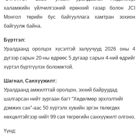
халамжийн үйлчилгээний ерөнхий газар болон JCI
Монгол төрийн бус байгууллага хамтран зохион
байгуулж байна.
Бүртгэл:
Уралдаанд оролцох хүсэлтэй залуучууд 2026 оны 4
дүгээр сарын 20-ны өдрөөс 5 дугаар сарын 4-ний өдрийг
хүртэл бүртгүүлэх боломжтой.
Шагнал, Санхүүжилт:
Уралдаанд амжилттай оролцон, эхний байруудад
шалгарсан нийт зургаан багт “Хөдөлмөр эрхлэлтийг
дэмжих сан”-аас 50 хүртэлх хувийн эргэн төлөгдөх
нөхцөлтэйгээр нийт 99 сая төгрөгийн санхүүжилт олгоно.
Үүнд: