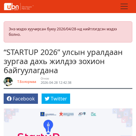
Энэ мэдээ хуучирсан буюу 2026/04/28-нд нийтлэгдсэн мэдээ
болно.
“STARTUP 2026” улсын уралдаан
зургаа дахь жилдээ зохион
байгуулагдана
Огноо
Т.Болормаа
2026-04-28 12:42:38
Facebook
Twitter