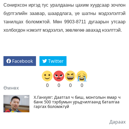
Сонирхсон иргэд тус уралдааны цахим хуудсаар зочлон
бүртгэлийн заавар, шаардлага, үе шатны мэдээлэлтэй
танилцах боломжтой. Мөн 9903-8711 дугаарын утсаар
холбогдон нэмэлт мэдээлэл, зөвлөгөө авахад нээлттэй.
Facebook
Twitter
0
0
0
0
Өмнөх
Х.Ганхуяг: Даатгал ч биш, монголын ямар ч
банк 500 тэрбумын урьдчилгаанд баталгаа
гаргах боломжгүй
Дараах