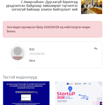
С.Амарсайхан: Дуусаагүй барилгад
урьдчилсан байдлаар зөвшөөрөл гэрчилгээ
олгохгүй байхаар зохион байгуулалт хий
Энэ мэдээ хуучирсан буюу 2026/04/28-нд нийтлэгдсэн мэдээ
болно.
Bat
2026/04/28
Nice
Төстэй мэдээллүүд: