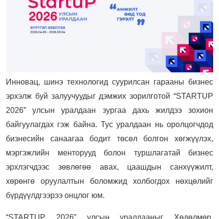
Инновац, шинэ технологид суурилсан гарааны бизнес
эрхэлж буй залуучуудыг дэмжих зорилготой “STARTUP
2026” улсын уралдаан зургаа дахь жилдээ зохион
байгуулагдах гэж байна. Тус уралдаан нь оролцогчдод
бизнесийн санаагаа бодит төсөл болгон хөгжүүлэх,
мэргэжлийн менторууд болон туршлагатай бизнес
эрхлэгчдээс зөвлөгөө авах, цаашдын санхүүжилт,
хөрөнгө оруулалтын боломжид холбогдох нөхцөлийг
бүрдүүлдгээрээ онцлог юм.
“STARTUP 2026” улсын уралдааныг Хөдөлмөр,