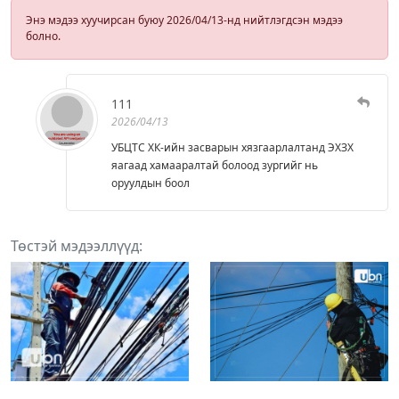
Энэ мэдээ хуучирсан буюу 2026/04/13-нд нийтлэгдсэн мэдээ
болно.
111
2026/04/13
УБЦТС ХК-ийн засварын хязгаарлалтанд ЭХЗХ
яагаад хамааралтай болоод зургийг нь
оруулдын боол
Төстэй мэдээллүүд: