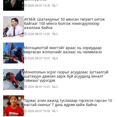
2026-08-07
14:30
1
АҮЭБЯ: Шатахууныг 50 мянган төгрөгт олгож
байгааг 100 мянга болгож нэмэгдүүлэхээр
ажиллаж байна
2026-08-07
12:05
2
Мотоциклтэй эмэгтэйг араас нь зориудаар
мөргөсөн жолоочийг ажлаас нь чөлөөлжээ
2026-08-07
10:41
4
Монополын эсрэг газрыг асуудлаас зугтаалгүй
шатахуун дамлан зарж буй асуудалд хяналт
тавихыг үүрэгдэв
2026-08-07
10:07
2
Тарвас ачих ажилд туслахаар гэрээсээ гарсан 10
настай охиныг 7 дахь өдрөө хайж байна
2026-08-07
10:02
1