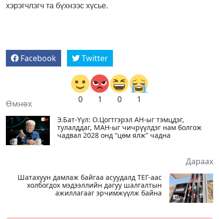
хэрэгчлэгч та бүхнээс хүсье.
Facebook
Twitter
0
1
0
1
Өмнөх
Э.Бат-Үүл: О.Цогтгэрэл АН-ыг тэмцдэг,
тулалддаг, МАН-ыг чичрүүлдэг нам болгож
чадвал 2028 онд “цөм ялж” чадна
Дараах
Шатахуун дамлаж байгаа асуудалд ТЕГ-аас
холбогдох мэдээллийн дагуу шалгалтын
ажиллагааг эрчимжүүлж байна