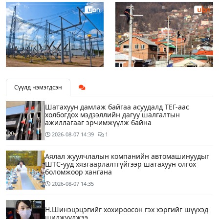
Сүүлд нэмэгдсэн
Шатахуун дамлаж байгаа асуудалд ТЕГ-аас
холбогдох мэдээллийн дагуу шалгалтын
ажиллагааг эрчимжүүлж байна
2026-08-07
14:39
1
Аялал жуулчлалын компанийн автомашинуудыг
ШТС-ууд хязгаарлалтгүйгээр шатахуун олгох
боломжоор хангана
2026-08-07
14:35
Н.Шинэцэцэгийг хохироосон гэх хэргийг шүүхэд
шилжүүлжээ