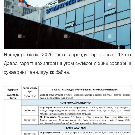
Өнөөдөр буюу 2026 оны дөрөвдүгээр сарын 13-ны
Даваа гарагт цахилгаан шугам сүлжээнд хийх засварын
хуваарийг танилцуулж байна.