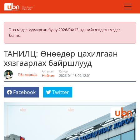
Энэ мэдээ хуучирсан буюу 2026/04/13-нд нийтлэгдсэн мэдээ
болно.
ТАНИЛЦ: Өнөөдөр цахилгаан
хязгаарлах байршлууд
Ангилал
Огноо
Т.Болормаа
Нийгэм
2026-04-13 09:12:01
Facebook
Twitter