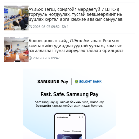
АҮЭБЯ: Тэгш, сондгойг мөрдөөгүй 7 ШТС-д
торгууль ногдуулах, тусгай зөвшөөрлийг нь
цуцлах хүртэл арга хэмжээ авахыг сануулав
2026-08-07
09:52
1
Боловсролын сайд Л.Энх-Амгалан Pearson
компанийн удирдлагуудтай уулзаж, хамтын
ажиллагааг гүнзгийрүүлэх талаар ярилцжээ
2026-08-07
09:47
Улаанбаатарт 29 хэм дулаан байна
2 цагийн өмнө
С.Амарсайхан: Дуусаагүй барилгад урьдчилсан
байдлаар зөвшөөрөл гэрчилгээ олгохгүй байхаар
зохион байгуулалт хий
13 цагийн өмнө
6