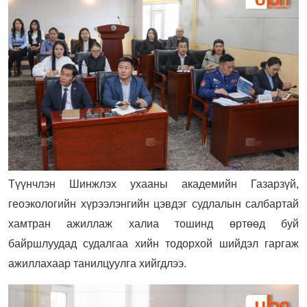
Түүнчлэн Шинжлэх ухааны академийн Газарзүй,
геоэкологийн хүрээлэнгийн цэвдэг судлалын салбартай
хамтран ажиллаж халиа тошинд өртөөд буй
байршлуудад судалгаа хийн тодорхой шийдэл гаргаж
ажиллахаар танилцуулга хийгдлээ.