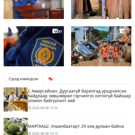
Сүүлд нэмэгдсэн
С.Амарсайхан: Дуусаагүй барилгад урьдчилсан
байдлаар зөвшөөрөл гэрчилгээ олгохгүй байхаар
зохион байгуулалт хий
2026-08-06
19:52
МАРГААШ: Улаанбаатарт 29 хэм дулаан байна
2026-08-06
19:19