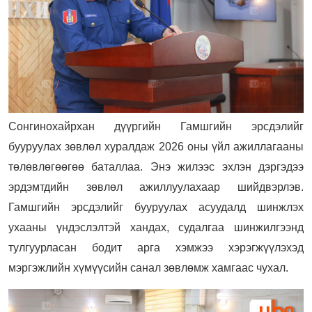
Сонгинохайрхан дүүргийн Гамшгийн эрсдэлийг
бууруулах зөвлөл хуралдаж 2026 оны үйл ажиллагааны
төлөвлөгөөгөө баталлаа. Энэ жилээс эхлэн дэргэдээ
эрдэмтдийн зөвлөл ажиллуулахаар шийдвэрлэв.
Гамшгийн эрсдэлийг бууруулах асуудалд шинжлэх
ухааны үндэслэлтэй хандах, судалгаа шинжилгээнд
тулгуурласан бодит арга хэмжээ хэрэгжүүлэхэд
мэргэжлийн хүмүүсийн санал зөвлөмж хамгаас чухал.