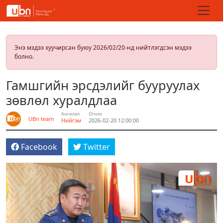
Энэ мэдээ хуучирсан буюу 2026/02/20-нд нийтлэгдсэн мэдээ
болно.
Гамшгийн эрсдэлийг бууруулах
зөвлөл хуралдлаа
Ангилал
Огноо
UBn team
Нийгэм
2026-02-20 12:00:00
Facebook
Twitter