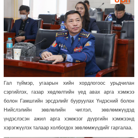
Гал түймэр, угаарын хийн хордлогоос урьдчилан
сэргийлэх, газар хөдлөлтийн үед авах арга хэмжээ
болон Гамшгийн эрсдэлийг бууруулах Үндэсний болон
Нийслэлийн зөвлөлийн чиглэл, зөвлөмжүүдэд
үндэслэсэн ажил арга хэмжээг дүүргийн хэмжээнд
хэрэгжүүлэх талаар холбогдох зөвлөмжүүдийг гаргалаа.