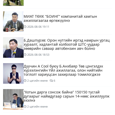
МИАТ ТӨХК “БОИНГ“ компанитай хамтын
ажиллагаагаа өргөжүүлнэ
2026-08-06
19:11
Б.Дашпүрэв: Орон нутгийн иргэд намрын ургац
хураалт, хадлантай холбоотой ШТС-уудаар
зөөврийн саваар автобензин авч болно
2026-08-06
18:53
Дуучин A Cool буюу Б.Анхбаяр Төв цэнгэлдэх
хүрээлэнгийн Үйл ажиллагаа, олон нийтийн
тоглолт хариуцсан захирлаар томилогджээ
2 цагийн өмнө
6
“Хотын дарга сонсож байна” 150150 тусгай
дугаарыг наймдугаар сарын 14-нөөс ажиллуулж
эхэлнэ
2 цагийн өмнө