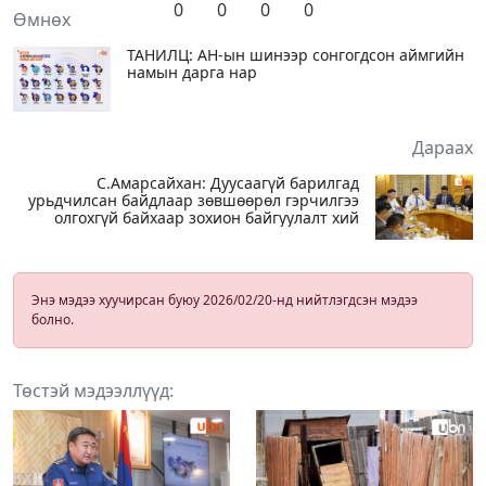
0
0
0
0
Өмнөх
ТАНИЛЦ: АН-ын шинээр сонгогдсон аймгийн
намын дарга нар
Дараах
С.Амарсайхан: Дуусаагүй барилгад
урьдчилсан байдлаар зөвшөөрөл гэрчилгээ
олгохгүй байхаар зохион байгуулалт хий
Энэ мэдээ хуучирсан буюу 2026/02/20-нд нийтлэгдсэн мэдээ
болно.
Төстэй мэдээллүүд: