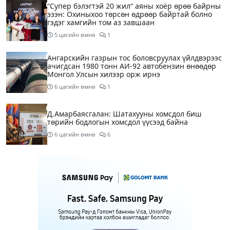
“Супер бэлэгтэй 20 жил“ аяны хоёр өрөө байрны
эзэн: Охиныхоо төрсөн өдрөөр байртай болно
гэдэг хамгийн том аз завшаан
5 цагийн өмнө
1
Ангарскийн газрын тос боловсруулах үйлдвэрээс
ачигдсан 1980 тонн АИ-92 автобензин өнөөдөр
Монгол Улсын хилээр орж ирнэ
6 цагийн өмнө
1
Д.Амарбаясгалан: Шатахууны хомсдол биш
төрийн бодлогын хомсдол үүсээд байна
6 цагийн өмнө
6
Нэгдүгээр хорооллын арын замыг өнөөдөр орой
23:00 цагаас түр хааж, борооны ус зайлуулах
шугамын хөндлөн сэтэлгээ хийнэ
8 цагийн өмнө
1
Нэгдүгээр ангид элсэгчдийн бүртгэлийг энэ
сарын 17-ноос E-Mongolia системээр зохион
байгуулна