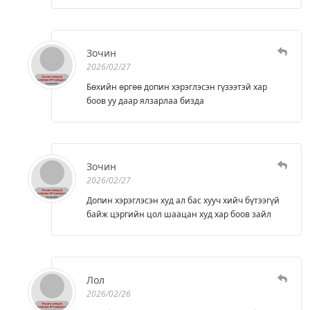
Зочин
2026/02/27
Бөхийн өргөө допин хэрэглэсэн гүзээтэй хар
боов уу даар ялзарлаа бизда
Зочин
2026/02/27
Допин хэрэглэсэн худ ал бас хууч хийч бүтээгүй
байж цэргийн цол шаацан худ хар боов зайл
Лол
2026/02/26