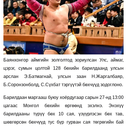
Баянхонгор аймгийн золголтод зориулсан Улс, аймаг,
цэрэг, сумын цолтой 128 бөхийн барилдаанд улсын
арслан Э.Батмагнай, улсын заан Н.Жаргалбаяр,
Б.Соронзонболд, С.Сүхбат тэргүүтэй бөхчүүд зодоглоно.
Барилдаан маргааш буюу хоёрдугаар сарын 27-нд 13:00
цагаас Монгол бөхийн өргөөнд эхэлнэ. Энэхүү
барилдааны түрүү бөх 10 сая, үзүүрлэсэн бөх тав,
шөвгөрсөн бөхчүүд тус бүр гурван сая төгрөгийн бай