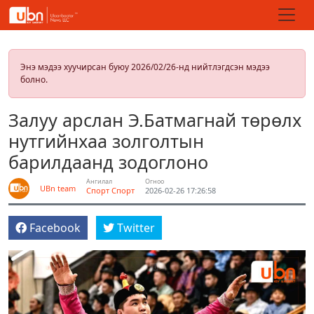
Энэ мэдээ хуучирсан буюу 2026/02/26-нд нийтлэгдсэн мэдээ
болно.
Залуу арслан Э.Батмагнай төрөлх
нутгийнхаа золголтын
барилдаанд зодоглоно
Ангилал
Огноо
UBn team
Спорт
Спорт
2026-02-26 17:26:58
Facebook
Twitter