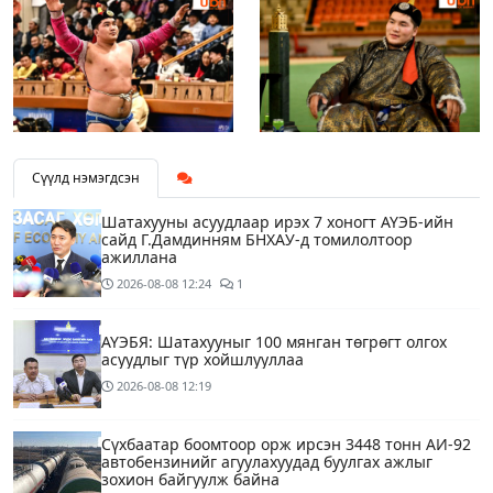
Сүүлд нэмэгдсэн
Шатахууны асуудлаар ирэх 7 хоногт АҮЭБ-ийн
сайд Г.Дамдинням БНХАУ-д томилолтоор
ажиллана
2026-08-08
12:24
1
АҮЭБЯ: Шатахууныг 100 мянган төгрөгт олгох
асуудлыг түр хойшлууллаа
2026-08-08
12:19
Сүхбаатар боомтоор орж ирсэн 3448 тонн АИ-92
автобензинийг агуулахуудад буулгах ажлыг
зохион байгуулж байна