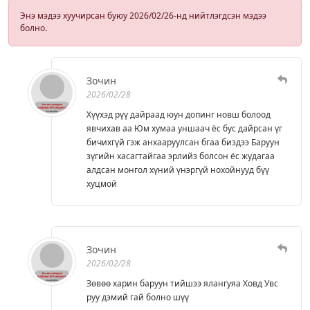
Энэ мэдээ хуучирсан буюу 2026/02/26-нд нийтлэгдсэн мэдээ
болно.
Зочин
2026/02/28
Хүүхэд рүү дайраад юун допинг новш болоод
явчихав аа Юм хумаа уншаач ёс бус дайрсан үг
бичихгүй гэж анхааруулсан бгаа биздээ Баруун
зүгийн хасагтайгаа эрлийз болсон ёс жудагаа
алдсан монгол хүний үнэргүй нохойнууд бүү
хуцмой
Зочин
2026/02/28
Зөвөө харин баруун тийшээ ялангуяа Ховд Увс
руу дэмий гай болно шүү