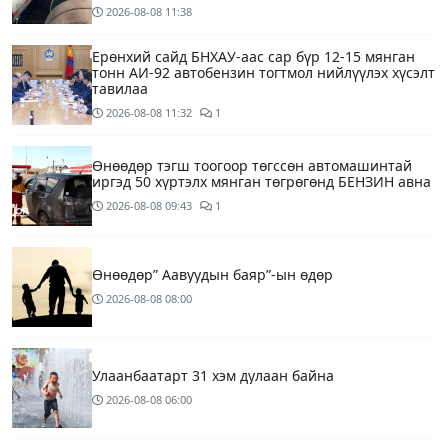
2026-08-08
11:38
Ерөнхий сайд БНХАУ-аас сар бүр 12-15 мянган
тонн АИ-92 автобензин тогтмол нийлүүлэх хүсэлт
тавилаа
2026-08-08
11:32
1
Өнөөдөр тэгш тоогоор төгссөн автомашинтай
иргэд 50 хүртэлх мянган төгрөгөнд БЕНЗИН авна
2026-08-08
09:43
1
Өнөөдөр” Аавуудын баяр”-ын өдөр
2026-08-08
08:00
Улаанбаатарт 31 хэм дулаан байна
2026-08-08
06:00