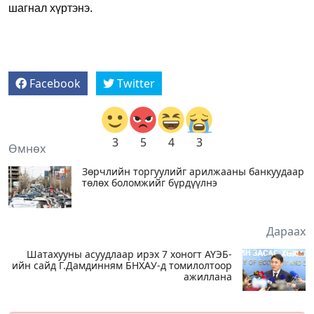
шагнал хүртэнэ.
Facebook
Twitter
3
5
4
3
Өмнөх
Зөрчлийн торгуулийг арилжааны банкуудаар
төлөх боломжийг бүрдүүлнэ
Дараах
Шатахууны асуудлаар ирэх 7 хоногт АҮЭБ-
ийн сайд Г.Дамдинням БНХАУ-д томилолтоор
ажиллана