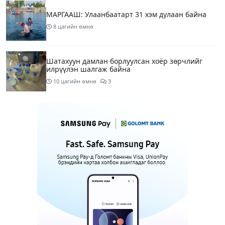
МАРГААШ: Улаанбаатарт 31 хэм дулаан байна
8 цагийн өмнө
Шатахуун дамлан борлуулсан хоёр зөрчлийг
илрүүлэн шалгаж байна
10 цагийн өмнө
3
Энэ сарын 9-13-ныг хүртэлх цаг агаарын
урьдчилсан төлөв
12 цагийн өмнө
Шатахуун дамлаж байгаа асуудалд ТЕГ-аас
холбогдох мэдээллийн дагуу шалгалтын
ажиллагааг эрчимжүүлж байна
14 цагийн өмнө
7
Аялал жуулчлалын компанийн автомашинуудыг
ШТС-ууд хязгаарлалтгүйгээр шатахуун олгох