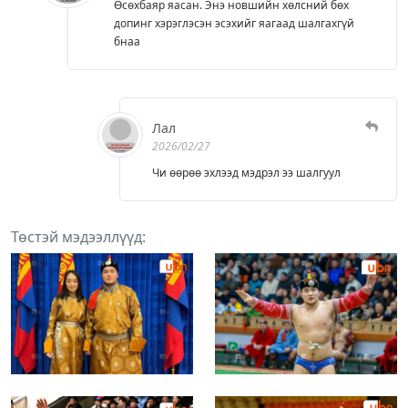
Өсөхбаяр яасан. Энэ новшийн хөлсний бөх
допинг хэрэглэсэн эсэхийг яагаад шалгахгүй
бнаа
Лал
2026/02/27
Чи өөрөө эхлээд мэдрэл ээ шалгуул
Төстэй мэдээллүүд: