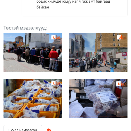
бодис хийчдэг юмуу нэг л гаж амт байгаад
байсан
Төстэй мэдээллүүд:
Сүүлд нэмэгдсэн