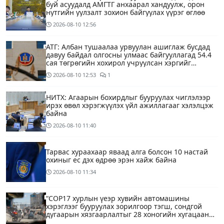
буй асуудалд АМГТГ анхаарал хандуулж, орон
нутгийн уулзалт зохион байгуулах үүрэг өглөө
2026-08-10
12:56
АТГ: Албан тушаалаа урвуулан ашиглаж бусдад
давуу байдал олгосны улмаас байгууллагад 54.4
сая төгрөгийн хохирол учруулсан хэргийг
прокурорт шилжүүллээ
2026-08-10
12:53
1
НИТХ: Агаарын бохирдлыг бууруулах чиглэлээр
ирэх өвөл хэрэгжүүлэх үйл ажиллагааг хэлэлцэж
байна
2026-08-10
11:40
Тарвас хураахаар яваад алга болсон 10 настай
охиныг ес дэх өдрөө эрэн хайж байна
2026-08-10
11:34
“COP17 хурлын үеэр хувийн автомашины
хэрэглээг бууруулах зорилгоор тэгш, сондгой
дугаарын хязгаарлалтыг 28 хоногийн хугацаанд
хийнэ“