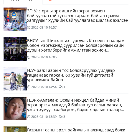
ЗГ: Улс орны эрх ашгийн эсрэг зохион
байгуулалттай гүтгэлэг тарааж байгаа цахим
хаягуудыг хуулийн байгууллагаас шалгаж эхэлсэн
2026-08-10
16:57
БНСУ-ын Шинхан их сургууль К-соёлын наадам
болон мэргэжилд суурилсан боловсролын сайн
дурын хөтөлбөрийг амжилттай зохион
байгууллаа
2026-08-10
16:05
Н.Учрал: Газрын тос боловсруулах үйлдвэр
гацаанаас гарсан. 60 хувийн гүйцэтгэлтэй
үргэлжилж байна
2026-08-10
14:54
1
Н.Энх-Амгалан: Ослын нөхцөл байдал миний
эсрэг эргэж магадгүй байгаа тул ослыг харсан,
үзсэн хүмүүс холбогдож, бодит явдлын талаар
ярьж өгч тусална уу
2026-08-10
13:39
3
Газрын тосны эрэл, хайгуулын ажилд саад болж