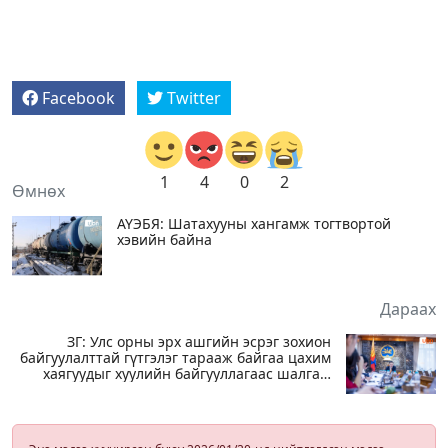
Facebook
Twitter
1
4
0
2
Өмнөх
АҮЭБЯ: Шатахууны хангамж тогтвортой
хэвийн байна
Дараах
ЗГ: Улс орны эрх ашгийн эсрэг зохион
байгуулалттай гүтгэлэг тарааж байгаа цахим
хаягуудыг хуулийн байгууллагаас шалгаж
эхэлсэн