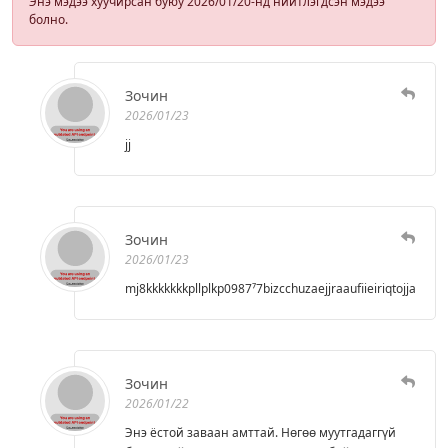
Энэ мэдээ хуучирсан буюу 2026/01/20-нд нийтлэгдсэн мэдээ
болно.
Зочин
2026/01/23
jj
Зочин
2026/01/23
mj8kkkkkkkpllplkp0987⁷7bizcchuzaejjraaufiieiriqtojjajrjj4ji
Зочин
2026/01/22
Энэ ёстой заваан амттай. Нөгөө муутгадаггүй