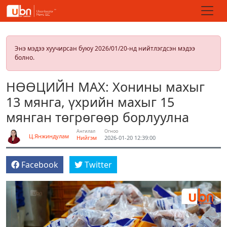
Энэ мэдээ хуучирсан буюу 2026/01/20-нд нийтлэгдсэн мэдээ
болно.
НӨӨЦИЙН МАХ: Хонины махыг
13 мянга, үхрийн махыг 15
мянган төгрөгөөр борлуулна
Ангилал
Огноо
Ц.Янжиндулам
Нийгэм
2026-01-20 12:39:00
Facebook
Twitter