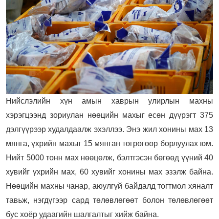
Нийслэлийн хүн амын хаврын улирлын махны
хэрэгцээнд зориулан нөөцийн махыг есөн дүүрэгт 375
дэлгүүрээр худалдаалж эхэллээ. Энэ жил хонины мах 13
мянга, үхрийн махыг 15 мянган төгрөгөөр борлуулах юм.
Нийт 5000 тонн мах нөөцөлж, бэлтгэсэн бөгөөд үүний 40
хувийг үхрийн мах, 60 хувийг хонины мах эзэлж байна.
Нөөцийн махны чанар, аюулгүй байдалд тогтмол хяналт
тавьж, нэгдүгээр сард төлөвлөгөөт болон төлөвлөгөөт
бус хоёр удаагийн шалгалтыг хийж байна.