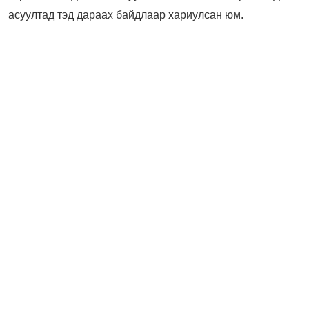
асуултад тэд дараах байдлаар хариулсан юм.