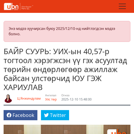
Энэ мэдээ хуучирсан буюу 2025/12/10-нд нийтлэгдсэн мэдээ
болно.
БАЙР СУУРЬ: УИХ-ын 40,57-р
тогтоол хэрэгжсэн үү гэх асуултад
төрийн өндөрлөгөөр ажиллаж
байсан улстөрчид ЮУ ГЭЖ
ХАРИУЛАВ
Ангилал
Огноо
Ц.Янжиндулам
Улс төр
2025-12-10 15:48:00
Facebook
Twitter