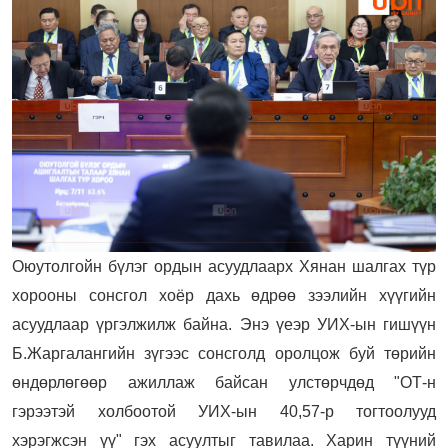
Оюутолгойн бүлэг ордын асуудлаарх Хянан шалгах түр
хорооны сонсгол хоёр дахь өдрөө зээлийн хүүгийн
асуудлаар үргэлжилж байна. Энэ үеэр УИХ-ын гишүүн
Б.Жаргалангийн зүгээс сонсголд оролцож буй төрийн
өндөрлөгөөр ажиллаж байсан улстөрчдөд "ОТ-н
гэрээтэй холбоотой УИХ-ын 40,57-р тогтоолууд
хэрэгжсэн үү" гэх асуултыг тавилаа. Харин түүний