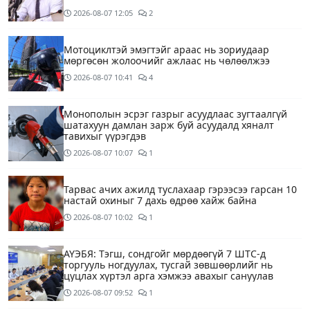
2026-08-07
12:05
2
Мотоциклтэй эмэгтэйг араас нь зориудаар
мөргөсөн жолоочийг ажлаас нь чөлөөлжээ
2026-08-07
10:41
4
Монополын эсрэг газрыг асуудлаас зугтаалгүй
шатахуун дамлан зарж буй асуудалд хяналт
тавихыг үүрэгдэв
2026-08-07
10:07
1
Тарвас ачих ажилд туслахаар гэрээсээ гарсан 10
настай охиныг 7 дахь өдрөө хайж байна
2026-08-07
10:02
1
АҮЭБЯ: Тэгш, сондгойг мөрдөөгүй 7 ШТС-д
торгууль ногдуулах, тусгай зөвшөөрлийг нь
цуцлах хүртэл арга хэмжээ авахыг сануулав
2026-08-07
09:52
1