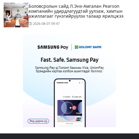
Боловсролын сайд Л.Энх-Амгалан Pearson
компанийн удирдлагуудтай уулзаж, хамтын
ажиллагааг гүнзгийрүүлэх талаар ярилцжээ
2026-08-07
09:47
Улаанбаатарт 29 хэм дулаан байна
2 цагийн өмнө
С.Амарсайхан: Дуусаагүй барилгад урьдчилсан
байдлаар зөвшөөрөл гэрчилгээ олгохгүй байхаар
зохион байгуулалт хий
12 цагийн өмнө
6
МАРГААШ: Улаанбаатарт 29 хэм дулаан байна
13 цагийн өмнө
МИАТ ТӨХК “БОИНГ“ компанитай хамтын
ажиллагаагаа өргөжүүлнэ