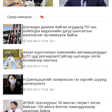
Сүүлд нэмэгдсэн
Шатахуун дамлаж байгаа асуудалд ТЕГ-аас
холбогдох мэдээллийн дагуу шалгалтын
ажиллагааг эрчимжүүлж байна
2026-08-07
14:39
1
Аялал жуулчлалын компанийн автомашинуудыг
ШТС-ууд хязгаарлалтгүйгээр шатахуун олгох
боломжоор хангана
2026-08-07
14:35
Н.Шинэцэцэгийг хохироосон гэх хэргийг шүүхэд
шилжүүлжээ
2026-08-07
14:30
1
АҮЭБЯ: Шатахууныг 50 мянган төгрөгт олгож
байгааг 100 мянга болгож нэмэгдүүлэхээр
ажиллаж байна