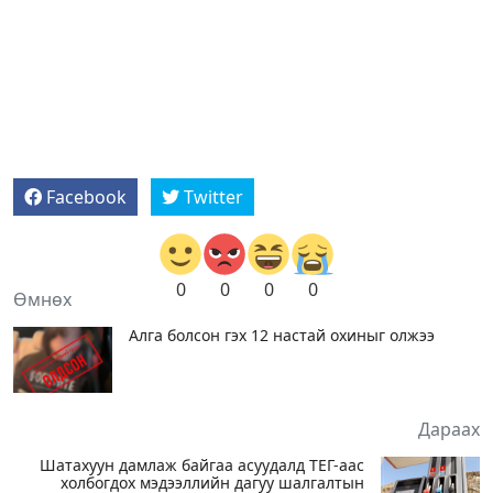
Facebook
Twitter
0
0
0
0
Өмнөх
Алга болсон гэх 12 настай охиныг олжээ
Дараах
Шатахуун дамлаж байгаа асуудалд ТЕГ-аас
холбогдох мэдээллийн дагуу шалгалтын