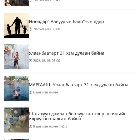
Өнөөдөр” Аавуудын баяр”-ын өдөр
2026-08-08
08:00
Улаанбаатарт 31 хэм дулаан байна
2026-08-08
06:00
МАРГААШ: Улаанбаатарт 31 хэм дулаан байна
6 цагийн өмнө
Шатахуун дамлан борлуулсан хоёр зөрчлийг
илрүүлэн шалгаж байна
8 цагийн өмнө
3