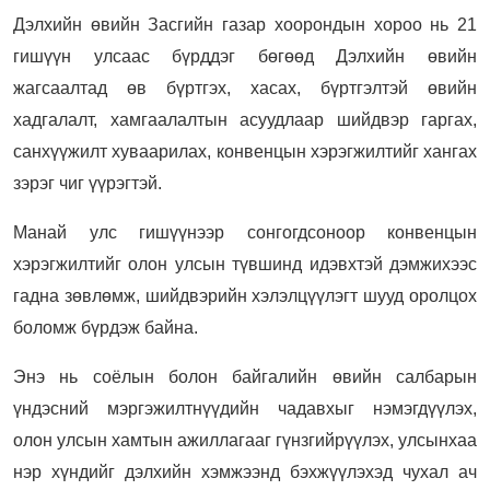
Дэлхийн өвийн Засгийн газар хоорондын хороо нь 21
гишүүн улсаас бүрддэг бөгөөд Дэлхийн өвийн
жагсаалтад өв бүртгэх, хасах, бүртгэлтэй өвийн
хадгалалт, хамгаалалтын асуудлаар шийдвэр гаргах,
санхүүжилт хуваарилах, конвенцын хэрэгжилтийг хангах
зэрэг чиг үүрэгтэй.
Манай улс гишүүнээр сонгогдсоноор конвенцын
хэрэгжилтийг олон улсын түвшинд идэвхтэй дэмжихээс
гадна зөвлөмж, шийдвэрийн хэлэлцүүлэгт шууд оролцох
боломж бүрдэж байна.
Энэ нь соёлын болон байгалийн өвийн салбарын
үндэсний мэргэжилтнүүдийн чадавхыг нэмэгдүүлэх,
олон улсын хамтын ажиллагааг гүнзгийрүүлэх, улсынхаа
нэр хүндийг дэлхийн хэмжээнд бэхжүүлэхэд чухал ач