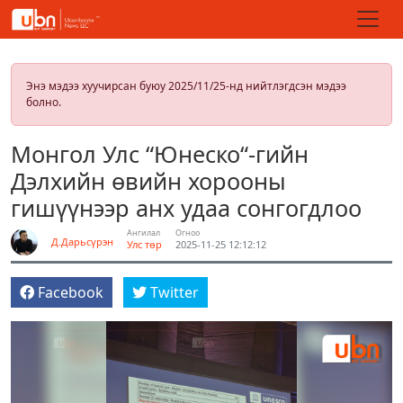
Энэ мэдээ хуучирсан буюу 2025/11/25-нд нийтлэгдсэн мэдээ
болно.
Монгол Улс “Юнеско“-гийн
Дэлхийн өвийн хорооны
гишүүнээр анх удаа сонгогдлоо
Ангилал
Огноо
Д.Дарьсүрэн
Улс төр
2025-11-25 12:12:12
Facebook
Twitter