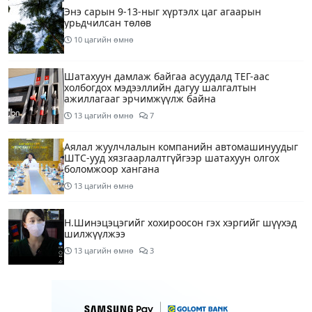
Энэ сарын 9-13-ныг хүртэлх цаг агаарын
урьдчилсан төлөв
10 цагийн өмнө
Шатахуун дамлаж байгаа асуудалд ТЕГ-аас
холбогдох мэдээллийн дагуу шалгалтын
ажиллагааг эрчимжүүлж байна
13 цагийн өмнө
7
Аялал жуулчлалын компанийн автомашинуудыг
ШТС-ууд хязгаарлалтгүйгээр шатахуун олгох
боломжоор хангана
13 цагийн өмнө
Н.Шинэцэцэгийг хохироосон гэх хэргийг шүүхэд
шилжүүлжээ
13 цагийн өмнө
3
АҮЭБЯ: Шатахууныг 50 мянган төгрөгт олгож
байгааг 100 мянга болгож нэмэгдүүлэхээр
ажиллаж байна