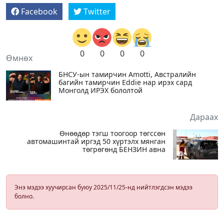
Facebook
Twitter
0
0
0
0
Өмнөх
БНСУ-ын тамирчин Amotti, Австралийн
багийн тамирчин Eddie нар ирэх сард
Монголд ИРЭХ бололтой
Дараах
Өнөөдөр тэгш тоогоор төгссөн
автомашинтай иргэд 50 хүртэлх мянган
төгрөгөнд БЕНЗИН авна
Энэ мэдээ хуучирсан буюу 2025/11/25-нд нийтлэгдсэн мэдээ
болно.