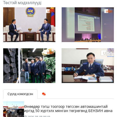
Төстэй мэдээллүүд:
Сүүлд нэмэгдсэн
Өнөөдөр тэгш тоогоор төгссөн автомашинтай
иргэд 50 хүртэлх мянган төгрөгөнд БЕНЗИН авна
2026-08-08
09:43