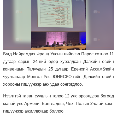
Бүгд Найрамдах Франц Улсын нийслэл Парис хотноо 11
дүгээр сарын 24-ний өдөр хуралдсан Дэлхийн өвийн
конвенцын Талуудын 25 дугаар Ерөнхий Ассамблейн
чуулганаар Монгол Улс ЮНЕСКО-гийн Дэлхийн өвийн
хорооны гишүүнээр анх удаа сонгогдлоо.
Нээлттэй таван суудлын төлөө 12 улс өрсөлдсөн бөгөөд
манай улс Армени, Бангладеш, Чех, Польш Улстай хамт
гишүүнээр ажиллахаар боллоо.