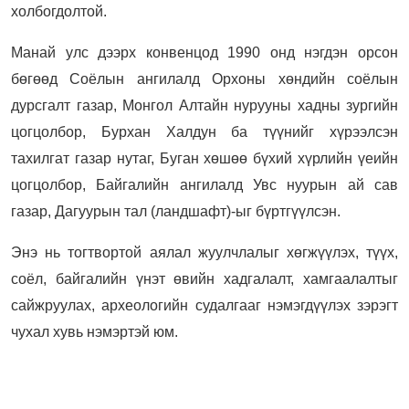
холбогдолтой.
Манай улс дээрх конвенцод 1990 онд нэгдэн орсон
бөгөөд Соёлын ангилалд Орхоны хөндийн соёлын
дурсгалт газар, Монгол Алтайн нурууны хадны зургийн
цогцолбор, Бурхан Халдун ба түүнийг хүрээлсэн
тахилгат газар нутаг, Буган хөшөө бүхий хүрлийн үеийн
цогцолбор, Байгалийн ангилалд Увс нуурын ай сав
газар, Дагуурын тал (ландшафт)-ыг бүртгүүлсэн.
Энэ нь тогтвортой аялал жуулчлалыг хөгжүүлэх, түүх,
соёл, байгалийн үнэт өвийн хадгалалт, хамгаалалтыг
сайжруулах, археологийн судалгааг нэмэгдүүлэх зэрэгт
чухал хувь нэмэртэй юм.