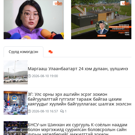
Сүүлд нэмэгдсэн
Маргааш Улаанбаатарт 24 хэм дулаан, үүлшинэ
2026-08-10
19:00
ЗГ: Улс орны эрх ашгийн эсрэг зохион
байгуулалттай гүтгэлэг тарааж байгаа цахим
хаягуудыг хуулийн байгууллагаас шалгаж эхэлсэн
2026-08-10
16:57
1
БНСУ-ын Шинхан их сургууль К-соёлын наадам
болон мэргэжилд суурилсан боловсролын сайн
дурын хөтөлбөрийг амжилттай зохион