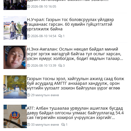
байгууллаа
2026-08-10
16:05
Н.Учрал: Газрын тос боловсруулах үйлдвэр
гацаанаас гарсан. 60 хувийн гүйцэтгэлтэй
үргэлжилж байна
2026-08-10
14:54
1
Н.Энх-Амгалан: Ослын нөхцөл байдал миний
эсрэг эргэж магадгүй байгаа тул ослыг харсан,
үзсэн хүмүүс холбогдож, бодит явдлын талаар
ярьж өгч тусална уу
2026-08-10
13:39
3
Газрын тосны эрэл, хайгуулын ажилд саад болж
буй асуудалд АМГТГ анхаарал хандуулж, орон
нутгийн уулзалт зохион байгуулах үүрэг өглөө
29 минутын өмнө
АТГ: Албан тушаалаа урвуулан ашиглаж бусдад
давуу байдал олгосны улмаас байгууллагад 54.4
сая төгрөгийн хохирол учруулсан хэргийг
прокурорт шилжүүллээ
33 минутын өмнө
1