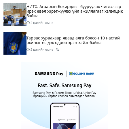
НИТХ: Агаарын бохирдлыг бууруулах чиглэлээр
ирэх өвөл хэрэгжүүлэх үйл ажиллагааг хэлэлцэж
байна
2 цагийн өмнө
Тарвас хураахаар яваад алга болсон 10 настай
охиныг ес дэх өдрөө эрэн хайж байна
2 цагийн өмнө
1
“COP17 хурлын үеэр хувийн автомашины
хэрэглээг бууруулах зорилгоор тэгш, сондгой
дугаарын хязгаарлалтыг 28 хоногийн хугацаанд
хийнэ“
2 цагийн өмнө
ЕТГ: Н.Түвшинбаяр аваргыг Ерөнхийлөгч уучлах
гэж байна гэдэг нь ташаа мэдээлэл, уучлал
хүссэн захидал ирээгүй
3 цагийн өмнө
7
Энэ бямба гарагаас тэгш, сондгой дугаарын