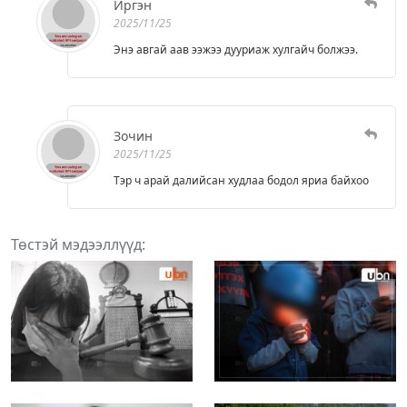
Иргэн
2025/11/25
Энэ авгай аав ээжээ дууриаж хулгайч болжээ.
Зочин
2025/11/25
Тэр ч арай далийсан худлаа бодол яриа байхоо
Төстэй мэдээллүүд: