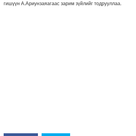
гишүүн А.Ариунзаяагаас зарим зүйлийг тодрууллаа.