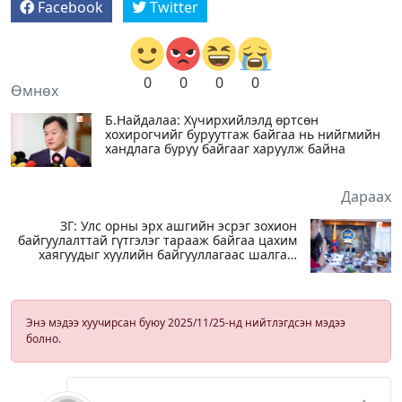
Facebook
Twitter
0
0
0
0
Өмнөх
Б.Найдалаа: Хүчирхийлэлд өртсөн
хохирогчийг буруутгаж байгаа нь нийгмийн
хандлага буруу байгааг харуулж байна
Дараах
ЗГ: Улс орны эрх ашгийн эсрэг зохион
байгуулалттай гүтгэлэг тарааж байгаа цахим
хаягуудыг хуулийн байгууллагаас шалгаж
эхэлсэн
Энэ мэдээ хуучирсан буюу 2025/11/25-нд нийтлэгдсэн мэдээ
болно.