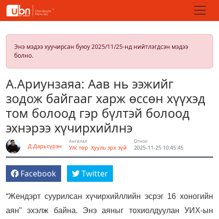
Энэ мэдээ хуучирсан буюу 2025/11/25-нд нийтлэгдсэн мэдээ
болно.
А.Ариунзаяа: Аав нь ээжийг
зодож байгааг харж өссөн хүүхэд
том болоод гэр бүлтэй болоод
эхнэрээ хүчирхийлнэ
Ангилал
Огноо
Д.Дарьсүрэн
Улс төр
Хууль эрх зүй
2025-11-25 10:45:45
Facebook
Twitter
“Жендэрт суурилсан хүчирхийллийн эсрэг 16 хоногийн
аян" эхэлж байна. Энэ аяныг тохиолдуулан УИХ-ын