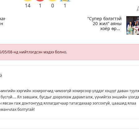
14
1
0
1
хан
“Супер бэлэгтэй
йн
20 жил“ аяны
хоёр өрөө
байрны эзэн:
Охиныхоо
ой
төрсөн өдрөөр
байртай болно
6/05/08-нд нийтлэгдсэн мэдээ болно.
гэдэг хамгийн
том аз завшаан
й
чингийн хэргийн хохирогчид чимээгүй хохирсоор үлддэг хэцүүг даван туул
 бүсгүй…. Ял завшиж, бусдыг дээрэлхэж дарамталж, үүнийгээ эншийн үзэгд
ч явсан гаж донтонгууд яллагдагчаар татагдахаар зогсохгүй, цаашид ялаа
аманчлах болтугай!