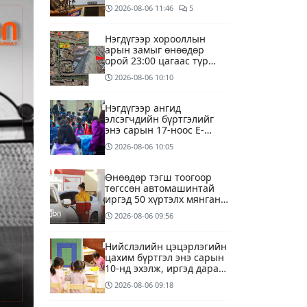
үүсээд байна
2026-08-06
11:46
5
Нэгдүгээр хорооллын
арын замыг өнөөдөр
орой 23:00 цагаас түр
хааж, борооны ус
2026-08-06
10:10
зайлуулах шугамын
хөндлөн сэтэлгээ хийнэ
Нэгдүгээр ангид
элсэгчдийн бүртгэлийг
энэ сарын 17-ноос E-
Mongolia системээр
2026-08-06
10:05
зохион байгуулна
Өнөөдөр тэгш тоогоор
төгссөн автомашинтай
иргэд 50 хүртэлх мянган
төгрөгөнд БЕНЗИН авна
2026-08-06
09:56
Нийслэлийн цэцэрлэгийн
цахим бүртгэл энэ сарын
10-нд эхэлж, иргэд дараах
зүйлсийг анхаарах
2026-08-06
09:18
шаардлагатай