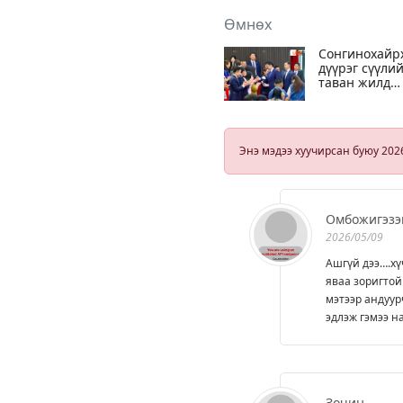
Өмнөх
Сонгинохайр
дүүрэг сүүли
таван жилд
эрүүл мэнд,
боловсролын
салбарт онцг
анхаарчээ
Энэ мэдээ хуучирсан буюу 202
Омбожигэзэ
2026/05/09
Ашгүй дээ….хү
яваа зоригтой
мэтээр андуур
эдлэж гэмээ н
Зочин