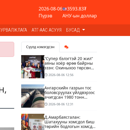
2026-08-06
3593.83₮
Пүрэв
АНУ-ын доллар
СУРВАЛЖЛАГА
АТГ-ААС АСУУЯ
БУСАД
Сүүлд нэмэгдсэн
“Супер бэлэгтэй 20 жил“
аяны хоёр өрөө байрны
эзэн: Охиныхоо төрсөн
өдрөөр байртай болно
2026-08-06
12:56
гэдэг хамгийн том аз
завшаан
н,
Ангарскийн газрын тос
боловсруулах үйлдвэрээс
ачигдсан 1980 тонн
АИ-92 автобензин
2026-08-06
12:31
өнөөдөр Монгол Улсын
хилээр орж ирнэ
Д.Амарбаясгалан:
Шатахууны хомсдол биш
төрийн бодлогын хомсдол