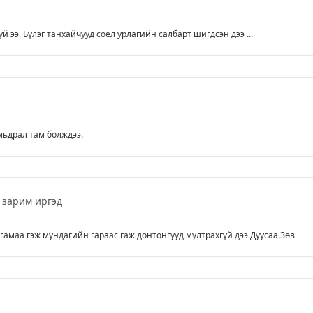
үй ээ. Бүлэг танхайчууд соёл урлагийн салбарт шигдсэн дээ ...
мьдрал там болждээ.
 зарим иргэд
гамаа гэж мундагийн гараас гаж донтонгууд мултрахгүй дээ.Дуусаа.Зөв