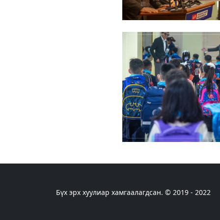
Бүх эрх хуулиар хамгаалагдсан. © 2019 - 2022