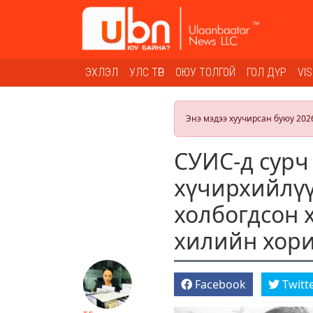
ЭХЛЭЛ
УЛС ТӨР
ОЮУ ТОЛГОЙ
ГОЛ ДҮР
VI
Энэ мэдээ хуучирсан буюу 202
СУИС-д сурч
хүчирхийлүү
холбогдсон 
хилийн хори
Facebook
Twitt