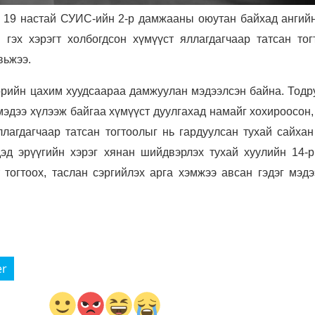
д
19 настай
СУИС-ийн 2-р дамжааны оюутан байхад ангийн
н
гэх хэрэгт холбогдсон хүмүүст яллагдагчаар татсан тог
вьжээ.
өрийн цахим хуудсаараа дамжуулан мэдээлсэн байна. Тодр
мэдээ хүлээж байгаа хүмүүст дуулгахад намайг хохироосон,
ллагдагчаар татсан тогтоолыг нь гардуулсан тухай сайхан
дэд эрүүгийн хэрэг хянан шийдвэрлэх тухай хуулийн 14-р
 тогтоох, таслан сэргийлэх арга хэмжээ авсан гэдэг мэдэ
er