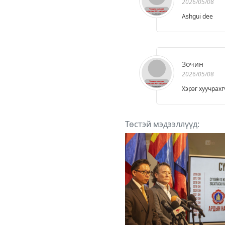
2026/05/08
Ashgui dee
Зочин
2026/05/08
Хэрэг хуучрахг
Төстэй мэдээллүүд: