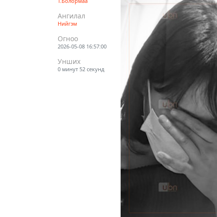
Т.Болормаа
Ангилал
Нийгэм
Огноо
2026-05-08 16:57:00
Унших
0 минут 52 секунд