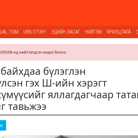
SUAL TOIM
UBN STORY
ЭДИЙН ЗАСАГ
НИЙГЭМ
ЯРИЛЦЛАГА
6/05/08-нд нийтлэгдсэн мэдээ болно.
 байхдаа бүлэглэн
лсэн гэх Ш-ийн хэрэгт
хүмүүсийг яллагдагчаар тата
г тавьжээ
er