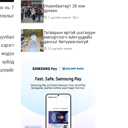
Улаанбаатарт 28 хэм
х нь 7
дулаан
тоолыг
1 цагийн өмнө
1
Татварын өртэй шатахуун
импортлогч ААН-үүдийн
уулбал
дансыг битүүмжлэхгүй
 хэрэгт
10 цагийн өмнө
 мэдээ
Маргааш Улаанбаатарт
 зүйлд
28 хэм дулаан, багавтар
эллийг
үүлтэй
12 цагийн өмнө
Шатахууны хомсдолтой
холбогдуулан онцын
шаардлагагүй бол
Монгол Улсад аялахгүй
14 цагийн өмнө
3
байхыг АНУ-ын ЭСЯ-наас
зөвлөжээ
“Аяллын газрын зураг”-
ийн хэвлэмэл хувилбар