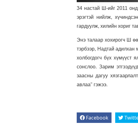
34 настай Ш-ийг
2011 он
эрэгтэй нийлж, хүчиндсэ
гардуулж, хилийн хориг та
Энэ талаар хохирогч Ш ө
тэрбээр, Надтай адилхан 
холбогдогч бүх хүмүүст я
сонслоо. Зарим этгээдүү
заасны дагуу хязгаарлалт
авлаа" гэжээ.
Facebook
Twitt