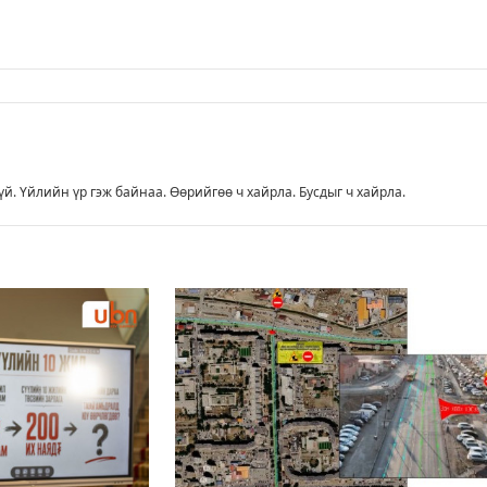
үй. Үйлийн үр гэж байнаа. Өөрийгөө ч хайрла. Бусдыг ч хайрла.