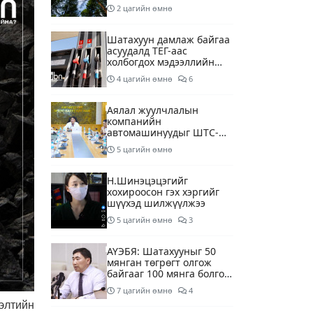
2 цагийн өмнө
Шатахуун дамлаж байгаа
асуудалд ТЕГ-аас
холбогдох мэдээллийн
дагуу шалгалтын
4 цагийн өмнө
6
ажиллагааг эрчимжүүлж
байна
Аялал жуулчлалын
компанийн
автомашинуудыг ШТС-
ууд хязгаарлалтгүйгээр
5 цагийн өмнө
шатахуун олгох
боломжоор хангана
Н.Шинэцэцэгийг
хохироосон гэх хэргийг
шүүхэд шилжүүлжээ
5 цагийн өмнө
3
АҮЭБЯ: Шатахууныг 50
мянган төгрөгт олгож
байгааг 100 мянга болгож
нэмэгдүүлэхээр ажиллаж
7 цагийн өмнө
4
байна
элтийн