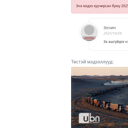
Энэ мэдээ хуучирсан буюу 202
Зочин
2025/10/29
За ашгүйдээ н
Төстэй мэдээллүүд: