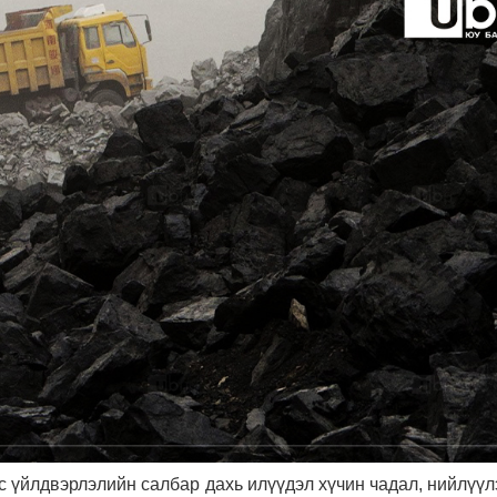
 үйлдвэрлэлийн салбар дахь илүүдэл хүчин чадал, нийлүүл