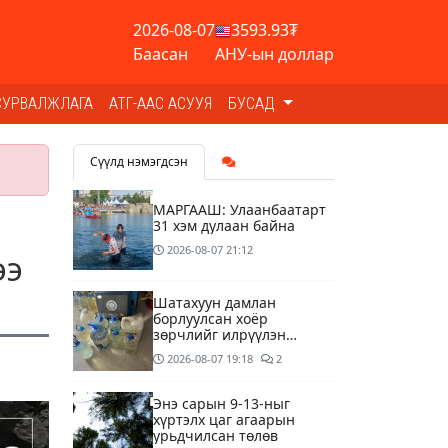
2026-08-07
3593.93₮
Баасан
АНУ-ын доллар
СУРВАЛЖЛАГА
АТГ-ААС АСУУЯ
БУСАД
Сүүлд нэмэгдсэн
МАРГААШ: Улаанбаатарт
31 хэм дулаан байна
2026-08-07
21:12
ээ
Шатахуун дамлан
борлуулсан хоёр
зөрчлийг илрүүлэн
шалгаж байна
2026-08-07
19:18
2
Энэ сарын 9-13-ныг
хүртэлх цаг агаарын
урьдчилсан төлөв