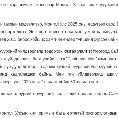
лого хэрэгжүүлж эхэлснээр Монгол Улсаас авах нүүрсний
й газрын мэдээллээр, Монгол Улс 2025 оны есдүгээр сард
 экспортолжээ. Энэ нь өнгөрсөн оны мөн үетэй харьцуула
гөөд 2015 оноос хойших хамгийн өндөр түвшинд хүрсэн байн
үүрсний үйлдвэрлэлд тодорхой хязгаарлалт тогтоогоод бай
“хэт үйлдвэрлэл, бага үнийн эсрэг”
“
anti-evolution” кампани
ийн үр дүнд дотоодын эрчим хүчний нүүрсний үнэ сүүлийн 
нд хадгалагдаж байна. Мөн ган үйлдвэрлэлд ашигл
ючерс үнэ 2025 оны 7 сараас хойш 30 хувиар өсжээ.
йн металлургийн нүүрсний зах зээлийн ахлах зөвлөх Сай
Монгол Улсын хил орчмын бага өртөгтэй экспортлогчдын