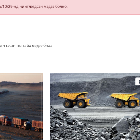
5/10/29-нд нийтлэгдсэн мэдээ болно.
эгч гэсэн гялтайх мэдээ бнаа