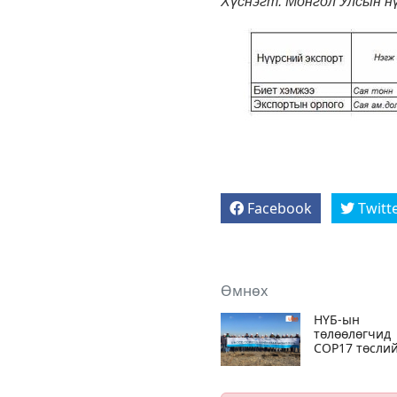
Хүснэгт. Монгол Улсын н
Facebook
Twitt
Өмнөх
НҮБ-ын
төлөөлөгчид
COP17 төсли
талбайд мод
тарилаа