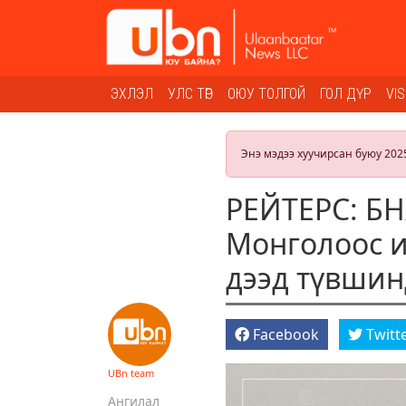
ЭХЛЭЛ
УЛС ТӨР
ОЮУ ТОЛГОЙ
ГОЛ ДҮР
VI
Энэ мэдээ хуучирсан буюу 202
РЕЙТЕРС: БН
Монголоос 
дээд түвшин
Facebook
Twitt
UBn team
Ангилал