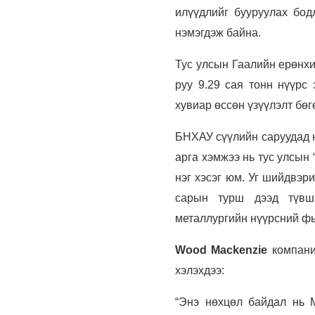
илүүдлийг бууруулах бод
нэмэгдэж байна.
Тус улсын Гаалийн ерөнхи
руу 9.29 сая тонн нүүрс
хувиар өссөн үзүүлэлт бө
БНХАУ сүүлийн саруудад н
арга хэмжээ нь тус улсын 
нэг хэсэг юм. Уг шийдвэр
сарын турш дээд түвши
металлургийн нүүрсний фь
Wood Mackenzie
компани
хэлэхдээ:
“Энэ нөхцөл байдал нь 