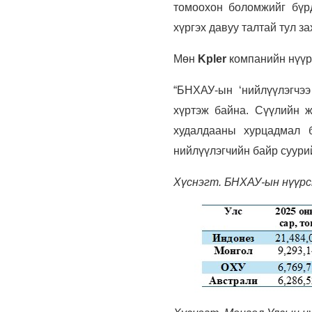
томоохон боломжийг бүрд
хүргэх давуу талтай тул з
Мөн
Kpler
компанийн нүүр
“БНХАУ-ын ‘нийлүүлэгчэ
хүртэж байна. Сүүлийн ж
худалдааны хурцадмал б
нийлүүлэгчийн байр суурий
Хүснэгт. БНХАУ-ын нүүрс