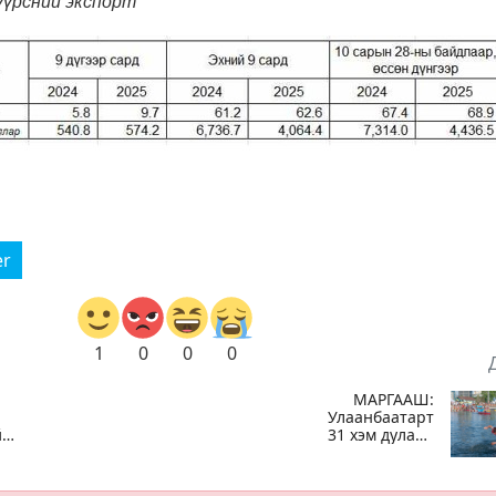
үүрсний экспорт
er
1
0
0
0
МАРГААШ:
Улаанбаатарт
йн
31 хэм дулаан
байна