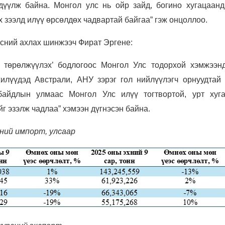
үүлж байна. Монгол улс нь ойр зайд, богино хугацаанд
ах зээлд илүү өрсөлдөх чадвартай байгаа” гэж онцоллоо.
сний ахлах шинжээч Фират Эргене:
э төрөлжүүлэх’ бодлогоос Монгол Улс тодорхой хэмжээн
илүүдэд Австрали, АНУ зэрэг гол нийлүүлэгч орнуудтай 
айдлын улмаас Монгол Улс илүү тогтвортой, урт хуг
г эзэлж чадлаа” хэмээн дүгнэсэн байна.
ний импорт, улсаар