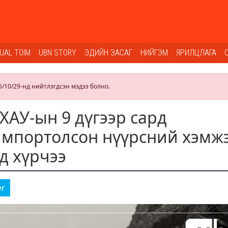
SUAL TOIM
UBN STORY
ЭДИЙН ЗАСАГ
НИЙГЭМ
ЯРИЛЦЛАГА
5/10/29-нд нийтлэгдсэн мэдээ болно.
ХАУ-ын 9 дүгээр сард
импортолсон нүүрсний хэмж
д хүрчээ
er