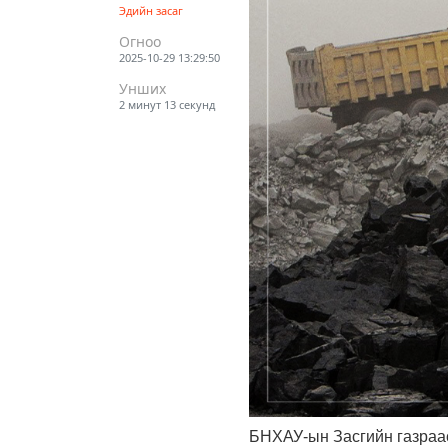
Эдийн засаг
Огноо
2025-10-29 13:29:50
Унших
2 минут 13 секунд
БНХАУ-ын Засгийн газраас