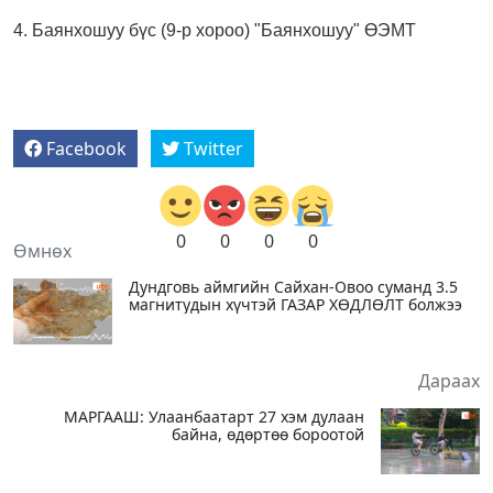
4. Баянхошуу бүс (9-р хороо) "
Баянхошуу" ӨЭМТ
Facebook
Twitter
0
0
0
0
Өмнөх
Дундговь аймгийн Сайхан-Овоо суманд 3.5
магнитудын хүчтэй ГАЗАР ХӨДЛӨЛТ болжээ
Дараах
МАРГААШ: Улаанбаатарт 27 хэм дулаан
байна, өдөртөө бороотой