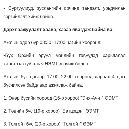
• Сургуулиуд, зуслангийн орчинд тандалт, урьдчилан
сэргийлэлт хийж байна.
Дархлаажуулалт хаана, хэзээ явагдаж байна вэ.
Ажлын өдөр бүр 08:30–17:00 цагийн хооронд:
•Бүх Өрхийн эрүүл мэндийн төвүүдэд х
арьяалал
харгалзахгүй аль ч ӨЭМТ-д очиж болно.
Ажлын бус цагаар 17:00–22:00 хооронд дараах 4 цэгт
бүсчилсэн байдлаар ажиллаж байна.
1. Өнөр бүсийн хороод (16-р хороо) "
Энх-Ачит" ӨЭМТ
2. Төвийн бүс (19-р хороо) "
Батцэцэн" ӨЭМТ
3. Толгойт бүс (20-р хороо) "
Толгойт" ӨЭМТ