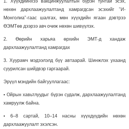
1. Хүүхдийнхээ вакцинжуулалтын бүрэн тунтай эсэх,
нөхөн дархлаажуулалтанд хамрагдсан эсэхийг "И-
Монголиа"-гаас шалгах, мөн хүүхдийн ягаан дэвтрээ
ӨЭМТөв дээрээ авч очиж нөхөн шивүүлэх.
2. Өөрийн харьяа өрхийн ЭМТ-д хандаж
дархлаажуулалтанд хамрагдах
3. Хуурамч мэдээлэлд бүү автаарай. Шинжлэх ухаанд
суурилсан шийдвэр гаргаарай.
Эрүүл мэндийн байгууллагаас:
• Ойрын хавьтлуудыг бүрэн судалж, дархлаажуулалтанд
хамруулж байна.
• 6–8 сартай, 10–14 насны хүүхдүүдийн нөхөн
дархлаажуулалт эхэлсэн.