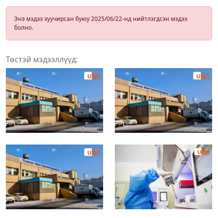
Энэ мэдээ хуучирсан буюу 2025/06/22-нд нийтлэгдсэн мэдээ
болно.
Төстэй мэдээллүүд: