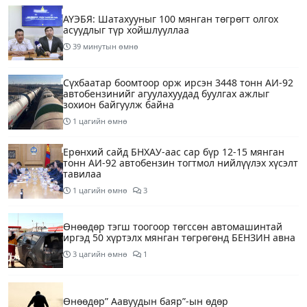
АҮЭБЯ: Шатахууныг 100 мянган төгрөгт олгох
асуудлыг түр хойшлууллаа
39 минутын өмнө
Сүхбаатар боомтоор орж ирсэн 3448 тонн АИ-92
автобензинийг агуулахуудад буулгах ажлыг
зохион байгуулж байна
1 цагийн өмнө
Ерөнхий сайд БНХАУ-аас сар бүр 12-15 мянган
тонн АИ-92 автобензин тогтмол нийлүүлэх хүсэлт
тавилаа
1 цагийн өмнө
3
Өнөөдөр тэгш тоогоор төгссөн автомашинтай
иргэд 50 хүртэлх мянган төгрөгөнд БЕНЗИН авна
3 цагийн өмнө
1
Өнөөдөр” Аавуудын баяр”-ын өдөр