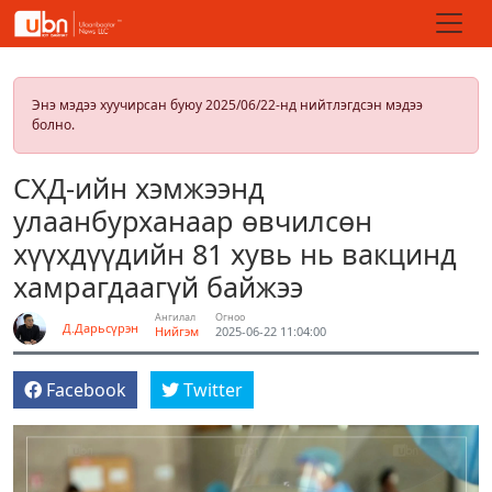
Энэ мэдээ хуучирсан буюу 2025/06/22-нд нийтлэгдсэн мэдээ
болно.
СХД-ийн хэмжээнд
улаанбурханаар өвчилсөн
хүүхдүүдийн 81 хувь нь вакцинд
хамрагдаагүй байжээ
Ангилал
Огноо
Д.Дарьсүрэн
Нийгэм
2025-06-22 11:04:00
Facebook
Twitter