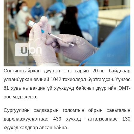
Сонгинохайрхан дүүрэгт энэ сарын 20-ны байдлаар
улаанбурхан өвчний 1042 тохиолдол бүртгэгдсэн.
Үүнээс
81 хувь нь вакцингүй хүүхдүүд байсныг дүүргийн ЭМТ-
өөс мэдээллээ.
Сургуулийн халдварын голомтын ойрын хавьталын
дархлаажуулалтаас 439 хүүхэд татгалзсанаас 130
хүүхэд халдвар авсан байна.