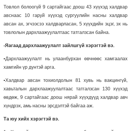
Товлол болоогүй 9 сартайгаас доош 43 хүүхэд халдвар
авснаас 10 гаруй хүүхэд сургуулийн насны халдвар
авсан ах, эгчээсээ халдварласан, 5 хүүхдийн эцэг, эх нь
товлолын дархлаажуулалтаас татгалзсан байна.
-Яагаад дархлаажуулалт зайлшгүй хэрэгтэй вэ.
•Дархлаажуулалт нь улаанбурхан өвчнөөс хамгаалах
хамгийн үр дүнтэй арга.
•Халдвар авсан тохиолдолын 81 хувь нь вакцингүй,
хавьталын дархлаажуулалтаас татгалзсан 130 хүүхэд
өвдөж, 9 сартайгаас доош нярай хүүхдүүд халдвар авч
хүндрэх, амь насны эрсдэлтэй байгаа аж.
Та юу хийх хэрэгтэй вэ.