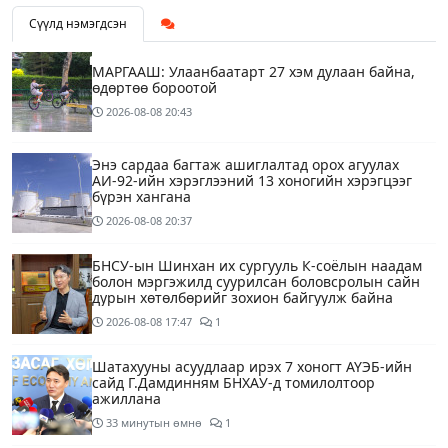
Сүүлд нэмэгдсэн
МАРГААШ: Улаанбаатарт 27 хэм дулаан байна,
өдөртөө бороотой
2026-08-08
20:43
Энэ сардаа багтаж ашиглалтад орох агуулах
АИ-92-ийн хэрэглээний 13 хоногийн хэрэгцээг
бүрэн хангана
2026-08-08
20:37
БНСУ-ын Шинхан их сургууль К-соёлын наадам
болон мэргэжилд суурилсан боловсролын сайн
дурын хөтөлбөрийг зохион байгуулж байна
2026-08-08
17:47
1
Шатахууны асуудлаар ирэх 7 хоногт АҮЭБ-ийн
сайд Г.Дамдинням БНХАУ-д томилолтоор
ажиллана
33 минутын өмнө
1