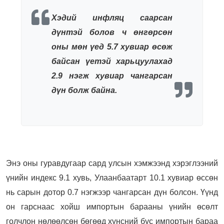
Хэдий инфляц саарсан
дүнтэй болов ч өнгөрсөн
оны мөн үед 5.7 хувиар өсөж
байсан үетэй харьцуулахад
2.9 нэгж хувиар чангарсан
дүн болж байна.
Энэ оны гуравдугаар сард улсын хэмжээнд хэрэглээний
үнийн индекс 9.1 хувь, Улаанбаатарт 10.1 хувиар өссөн
нь сарын дотор 0.7 нэгжээр чангарсан дүн болсон. Үүнд
он гарснаас хойш импортын барааны үнийн өсөлт
голчлон нөлөөлсөн бөгөөд хүнсний бус импортын бараа