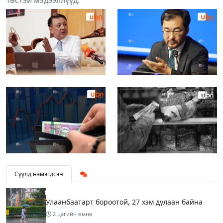
Сүүлд нэмэгдсэн
Улаанбаатарт бороотой, 27 хэм дулаан байна
2 цагийн өмнө