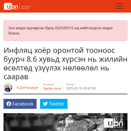
Энэ мэдээ хуучирсан буюу 2025/05/15-нд нийтлэгдсэн мэдээ
болно.
Инфляц хоёр оронтой тооноос
буурч 8.6 хувьд хүрсэн нь жилийн
өсөлтөд үзүүлэх нөлөөлөл нь
саарав
Ангилал
Огноо
Б.Дэлгэрцэцэг
Эдийн засаг
2025-05-15 09:47:00
Facebook
Twitter