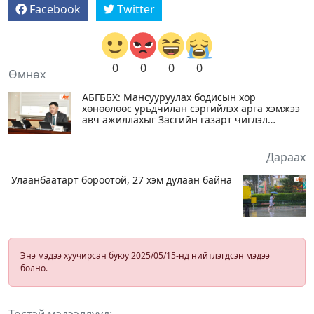
Facebook
Twitter
0
0
0
0
Өмнөх
АБГББХ: Мансууруулах бодисын хор
хөнөөлөөс урьдчилан сэргийлэх арга хэмжээ
авч ажиллахыг Засгийн газарт чиглэл
болголоо
Дараах
Улаанбаатарт бороотой, 27 хэм дулаан байна
Энэ мэдээ хуучирсан буюу 2025/05/15-нд нийтлэгдсэн мэдээ
болно.
Төстэй мэдээллүүд: