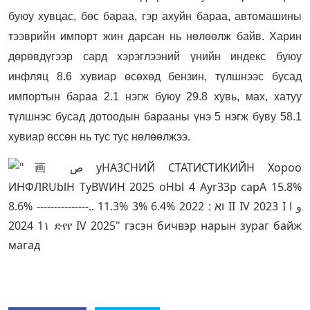
буюу хувцас, бөс бараа, гэр ахуйн бараа, автомашины
тээврийн импорт жин дарсан нь нөлөөлж байв. Харин
дөрөвдүгээр сард хэрэглээний үнийн индекс буюу
инфляц 8.6 хувиар өсөхөд бензин, түлшнээс бусад
импортын бараа 2.1 нэгж буюу 29.8 хувь, мах, хатуу
түлшнэс бусад дотоодын барааны үнэ 5 нэгж буву 58.1
хувиар өссөн нь тус тус нөлөөлжээ.