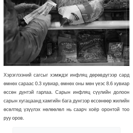
Хэрэглээний сагсыг хэмждэг инфляц дөрөвдүгээр сард
өмнөх сараас 0.3 хувиар, өмнөх оны мөн үеэс 8.6 хувиар
өссөн дүнтэй гарлаа. Сарын инфляц сүүлийн долоон
сарын хугацаанд хамгийн бага дүнгээр өссөнөөр жилийн
өсөлтөд үзүүлэх нөлөөлөл нь саарч хоёр оронтой тоо
руу оров.