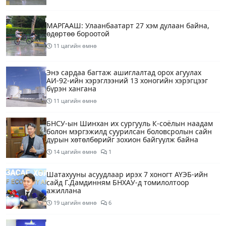
МАРГААШ: Улаанбаатарт 27 хэм дулаан байна,
өдөртөө бороотой
11 цагийн өмнө
Энэ сардаа багтаж ашиглалтад орох агуулах
АИ-92-ийн хэрэглээний 13 хоногийн хэрэгцээг
бүрэн хангана
11 цагийн өмнө
БНСУ-ын Шинхан их сургууль К-соёлын наадам
болон мэргэжилд суурилсан боловсролын сайн
дурын хөтөлбөрийг зохион байгуулж байна
14 цагийн өмнө
1
Шатахууны асуудлаар ирэх 7 хоногт АҮЭБ-ийн
сайд Г.Дамдинням БНХАУ-д томилолтоор
ажиллана
19 цагийн өмнө
6