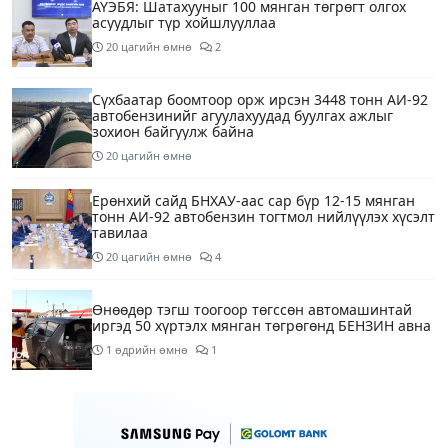
АҮЭБЯ: Шатахууныг 100 мянган төгрөгт олгох
асуудлыг түр хойшлууллаа
20 цагийн өмнө
2
Сүхбаатар боомтоор орж ирсэн 3448 тонн АИ-92
автобензинийг агуулахуудад буулгах ажлыг
зохион байгуулж байна
20 цагийн өмнө
Ерөнхий сайд БНХАУ-аас сар бүр 12-15 мянган
тонн АИ-92 автобензин тогтмол нийлүүлэх хүсэлт
тавилаа
20 цагийн өмнө
4
Өнөөдөр тэгш тоогоор төгссөн автомашинтай
иргэд 50 хүртэлх мянган төгрөгөнд БЕНЗИН авна
1 өдрийн өмнө
1
Өнөөдөр” Аавуудын баяр”-ын өдөр
1 өдрийн өмнө