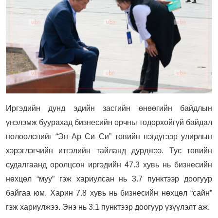
Иргэдийн дунд эдийн засгийн өнөөгийн байдлын
үнэлэмж буурахад бизнесийн орчны тодорхойгүй байдал
нөлөөлснийг “Эн Ар Си Си” төвийн нэгдүгээр улирлын
хэрэглэгчийн итгэлийн тайланд дурджээ. Тус төвийн
судалгаанд оролцсон иргэдийн 47.3 хувь нь бизнесийн
нөхцөл “муу” гэж хариулсан нь 3.7 пунктээр доогуур
байгаа юм. Харин 7.8 хувь нь бизнесийн нөхцөл “сайн”
гэж хариулжээ. Энэ нь 3.1 пунктээр доогуур үзүүлэлт аж.