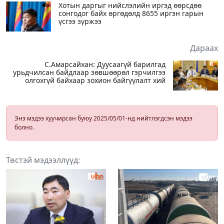
Хотын даргыг нийслэлийн иргэд өөрсдөө
сонгодог байх өргөдөлд 8655 иргэн гарын
үсгээ зуржээ
Дараах
С.Амарсайхан: Дуусаагүй барилгад
урьдчилсан байдлаар зөвшөөрөл гэрчилгээ
олгохгүй байхаар зохион байгуулалт хий
Энэ мэдээ хуучирсан буюу 2025/05/01-нд нийтлэгдсэн мэдээ
болно.
Төстэй мэдээллүүд: