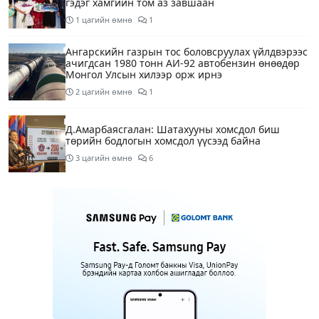
гэдэг хамгийн том аз завшаан
1 цагийн өмнө
1
Ангарскийн газрын тос боловсруулах үйлдвэрээс
ачигдсан 1980 тонн АИ-92 автобензин өнөөдөр
Монгол Улсын хилээр орж ирнэ
2 цагийн өмнө
1
Д.Амарбаясгалан: Шатахууны хомсдол биш
төрийн бодлогын хомсдол үүсээд байна
3 цагийн өмнө
6
Нэгдүгээр хорооллын арын замыг өнөөдөр орой
23:00 цагаас түр хааж, борооны ус зайлуулах
шугамын хөндлөн сэтэлгээ хийнэ
4 цагийн өмнө
1
Нэгдүгээр ангид элсэгчдийн бүртгэлийг энэ
сарын 17-ноос E-Mongolia системээр зохион
байгуулна
4 цагийн өмнө