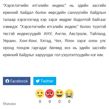
“Хэрэглэгчийн итгэлийн индекс” нь эдийн засгийн
ерөнхий байдал болон өөрсдийн санхүүгийн байдлын
талаар хэрэглэгчид хэр зэрэг өөдрөг бодолтой байгааг
хэмждэг. “Хэрэглэгчийн итгэлийн индекс” болон түүнтэй
төстэй индексүүдийг АНУ, Англи, Австрали, Тайланд,
Украин, Хонг-Конг, Хятад, Чех, Япон зэрэг олон улс
оронд тооцож гаргадаг бөгөөд энэ нь эдийн засгийн
ерөнхий байдлыг харуулдаг гол үзүүлэлтүүдийн нэг юм.
Facebook
Twitter
0
0
0
0
Өмнөх