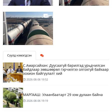
Сүүлд нэмэгдсэн
С.Амарсайхан: Дуусаагүй барилгад урьдчилсан
байдлаар зөвшөөрөл гэрчилгээ олгохгүй байхаар
зохион байгуулалт хий
2026-08-06
19:52
МАРГААШ: Улаанбаатарт 29 хэм дулаан байна
2026-08-06
19:19