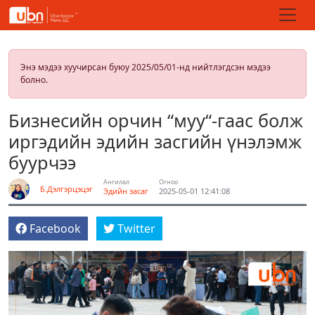
Энэ мэдээ хуучирсан буюу 2025/05/01-нд нийтлэгдсэн мэдээ
болно.
Бизнесийн орчин “муу“-гаас болж
иргэдийн эдийн засгийн үнэлэмж
буурчээ
Ангилал
Огноо
Б.Дэлгэрцэцэг
Эдийн засаг
2025-05-01 12:41:08
Facebook
Twitter