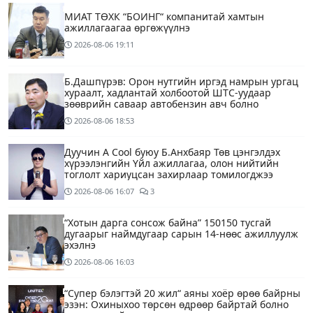
МИАТ ТӨХК “БОИНГ“ компанитай хамтын
ажиллагаагаа өргөжүүлнэ
2026-08-06
19:11
Б.Дашпүрэв: Орон нутгийн иргэд намрын ургац
хураалт, хадлантай холбоотой ШТС-уудаар
зөөврийн саваар автобензин авч болно
2026-08-06
18:53
Дуучин A Cool буюу Б.Анхбаяр Төв цэнгэлдэх
хүрээлэнгийн Үйл ажиллагаа, олон нийтийн
тоглолт хариуцсан захирлаар томилогджээ
2026-08-06
16:07
3
“Хотын дарга сонсож байна” 150150 тусгай
дугаарыг наймдугаар сарын 14-нөөс ажиллуулж
эхэлнэ
2026-08-06
16:03
“Супер бэлэгтэй 20 жил“ аяны хоёр өрөө байрны
эзэн: Охиныхоо төрсөн өдрөөр байртай болно