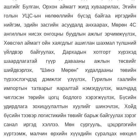
ашгийг Булган, Орхон аймагт жигд хуваарилах, Эгийн
голын УЦС-ын нөлөөллийн бүсэд байгаа иргэдийн
нийгэм, эдийн засгийн асуудалд анхаарах, Мөрөн 4С
ангиллын нисэх онгоцны буудлын ажлыг эрчимжүүлэх,
Хөвсгөл аймагт ойн хаягдлыг ашиглан шахмал түлшний
үйлдвэр байгуулах, Дархадын хотгорт хүрэхэд
шаардлагатай гүүр давааны ажлын төсвийг
шийдвэрлэх, “Шинэ Мөрөн” худалдааны төвийн
түрээслэгчдэд дэмжлэг үзүүлэх, Гурилын гаалийн
импортын татварыг яаралтай нэмэгдүүлэх, малчдад
чиглэсэн төрийн цогц бодлого хэрэгжүүлэх, Бүсийн
удирдлага зохицуулалтын хуулийг шинэчлэх, Хойд
бүсийн тээвэр логистикийн төвийг барьж байгуулах зэрэг
санал иргэд хэллээ. Мөн сургууль, цэцэрлэгийн
хүртээмж, малчин өрхийн хүүхдийн суралцах нөхцөл