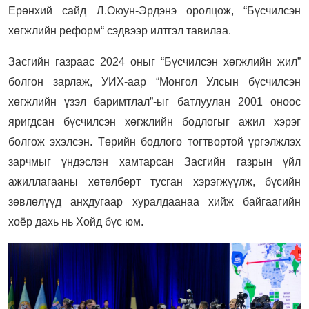
Ерөнхий сайд Л.Оюун-Эрдэнэ оролцож, “Бүсчилсэн
хөгжлийн реформ“ сэдвээр илтгэл тавилаа.
Засгийн газраас 2024 оныг “Бүсчилсэн хөгжлийн жил”
болгон зарлаж, УИХ-аар “Монгол Улсын бүсчилсэн
хөгжлийн үзэл баримтлал”-ыг батлуулан 2001 оноос
яригдсан бүсчилсэн хөгжлийн бодлогыг ажил хэрэг
болгож эхэлсэн. Төрийн бодлого тогтвортой үргэлжлэх
зарчмыг үндэслэн хамтарсан Засгийн газрын үйл
ажиллагааны хөтөлбөрт тусган хэрэгжүүлж, бүсийн
зөвлөлүүд анхдугаар хуралдаанаа хийж байгаагийн
хоёр дахь нь Хойд бүс юм.