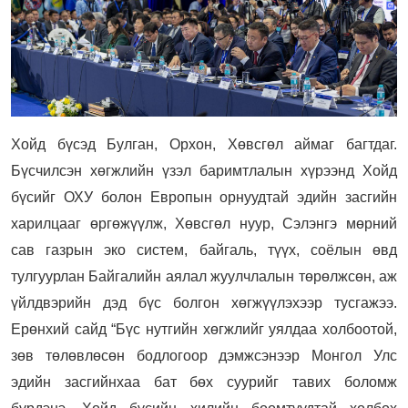
Хойд бүсэд Булган, Орхон, Хөвсгөл аймаг багтдаг.
Бүсчилсэн хөгжлийн үзэл баримтлалын хүрээнд Хойд
бүсийг ОХУ болон Европын орнуудтай эдийн засгийн
харилцааг өргөжүүлж, Хөвсгөл нуур, Сэлэнгэ мөрний
сав газрын эко систем, байгаль, түүх, соёлын өвд
тулгуурлан Байгалийн аялал жуулчлалын төрөлжсөн, аж
үйлдвэрийн дэд бүс болгон хөгжүүлэхээр тусгажээ.
Ерөнхий сайд “Бүс нутгийн хөгжлийг уялдаа холбоотой,
зөв төлөвлөсөн бодлогоор дэмжсэнээр Монгол Улс
эдийн засгийнхаа бат бөх суурийг тавих боломж