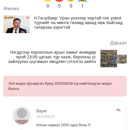
0
0
0
1
Өмнөх
Н.Тэгшбаяр: Уран үнэхээр хортой гэж үзвэл
түүнийг нь мөнгө төлөөд аваад явж байгаад
талархах хэрэгтэй
Дараах
Нэгдүгээр хорооллын арын замыг өнөөдөр
орой 23:00 цагаас түр хааж, борооны ус
зайлуулах шугамын хөндлөн сэтэлгээ хийнэ
Энэ мэдээ хуучирсан буюу 2025/04/28-нд нийтлэгдсэн мэдээ
болно.
Bayar
2025/04/28
Алсын хараал 2050 одоо боль !!!