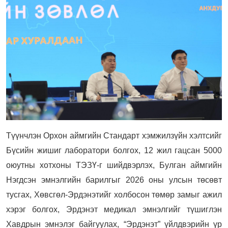
Түүнчлэн Орхон аймгийн Стандарт хэмжилзүйн хэлтсийг
Бүсийн жишиг лаборатори болгох, 12 жил гацсан 5000
оюутны хотхоны ТЭЗҮ-г шийдвэрлэх, Булган аймгийн
Нэгдсэн эмнэлгийн барилгыг 2026 оны улсын төсөвт
тусгах, Хөвсгөл-Эрдэнэтийг холбосон төмөр замыг ажил
хэрэг болгох, Эрдэнэт медикал эмнэлгийг түшиглэн
Хавдрын эмнэлэг байгуулах, “Эрдэнэт” үйлдвэрийн үр