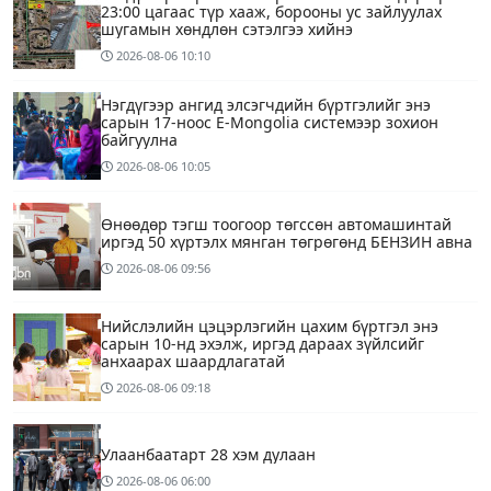
23:00 цагаас түр хааж, борооны ус зайлуулах
шугамын хөндлөн сэтэлгээ хийнэ
2026-08-06
10:10
Нэгдүгээр ангид элсэгчдийн бүртгэлийг энэ
сарын 17-ноос E-Mongolia системээр зохион
байгуулна
2026-08-06
10:05
Өнөөдөр тэгш тоогоор төгссөн автомашинтай
иргэд 50 хүртэлх мянган төгрөгөнд БЕНЗИН авна
2026-08-06
09:56
Нийслэлийн цэцэрлэгийн цахим бүртгэл энэ
сарын 10-нд эхэлж, иргэд дараах зүйлсийг
анхаарах шаардлагатай
2026-08-06
09:18
Улаанбаатарт 28 хэм дулаан
2026-08-06
06:00