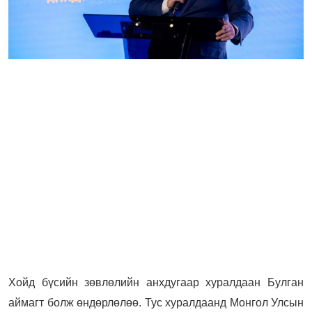
Хойд бүсийн зөвлөлийн анхдугаар хуралдаан Булган
аймагт болж өндөрлөлөө. Тус хуралдаанд Монгол Улсын