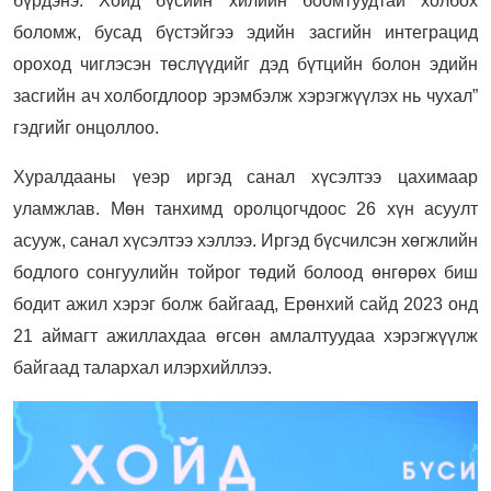
бүрдэнэ. Хойд бүсийн хилийн боомтуудтай холбох
боломж, бусад бүстэйгээ эдийн засгийн интеграцид
ороход чиглэсэн төслүүдийг дэд бүтцийн болон эдийн
засгийн ач холбогдлоор эрэмбэлж хэрэгжүүлэх нь чухал”
гэдгийг онцоллоо.
Хуралдааны үеэр иргэд санал хүсэлтээ цахимаар
уламжлав. Мөн танхимд оролцогчдоос 26 хүн асуулт
асууж, санал хүсэлтээ хэллээ. Иргэд бүсчилсэн хөгжлийн
бодлого сонгуулийн тойрог төдий болоод өнгөрөх биш
бодит ажил хэрэг болж байгаад, Ерөнхий сайд 2023 онд
21 аймагт ажиллахдаа өгсөн амлалтуудаа хэрэгжүүлж
байгаад талархал илэрхийллээ.