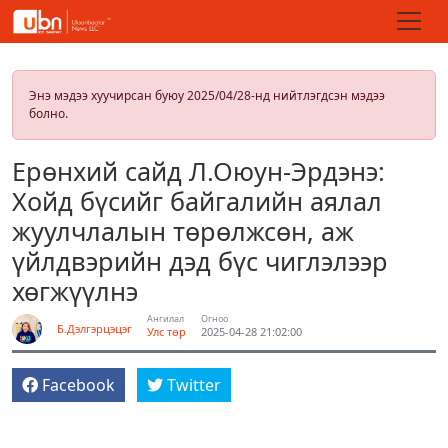
Энэ мэдээ хуучирсан буюу 2025/04/28-нд нийтлэгдсэн мэдээ
болно.
Ерөнхий сайд Л.Оюун-Эрдэнэ:
Хойд бүсийг байгалийн аялал
жуулчлалын төрөлжсөн, аж
үйлдвэрийн дэд бүс чиглэлээр
хөгжүүлнэ
Ангилал
Огноо
Б.Дэлгэрцэцэг
Улс төр
2025-04-28 21:02:00
Facebook
Twitter