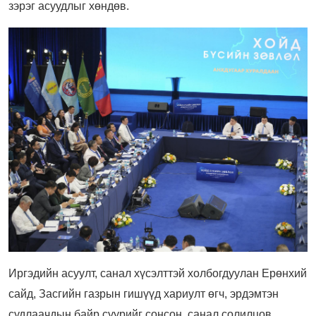
зэрэг асуудлыг хөндөв.
Иргэдийн асуулт, санал хүсэлттэй холбогдуулан Ерөнхий
сайд, Засгийн газрын гишүүд хариулт өгч, эрдэмтэн
судлаачдын байр суурийг сонсон, санал солилцов.