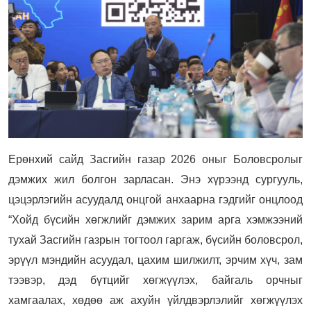
Ерөнхий сайд Засгийн газар 2026 оныг Боловсролыг
дэмжих жил болгон зарласан. Энэ хүрээнд сургууль,
цэцэрлэгийн асуудалд онцгой анхаарна гэдгийг онцлоод
“Хойд бүсийн хөгжлийг дэмжих зарим арга хэмжээний
тухай Засгийн газрын тогтоол гаргаж, бүсийн боловсрол,
эрүүл мэндийн асуудал, цахим шилжилт, эрчим хүч, зам
тээвэр, дэд бүтцийг хөгжүүлэх, байгаль орчныг
хамгаалах, хөдөө аж ахуйн үйлдвэрлэлийг хөгжүүлэх