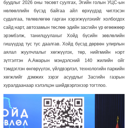
буудлыг 2026 оны төсөвт суулгах, Эгийн голын УЦС-ын
нөлөөллийн бүсэд байгаа айл өрхүүдэд чиглэсэн
судалгаа, төлөвлөгөө гарган хэрэгжүүлэхийг холбогдох
сайд нарт, автозамын төслөө эдийн засгийн үр өгөөжөөр
эрэмбэлж, танилцуулахыг Хойд бүсийн зөвлөлийн
гишүүдэд тус тус даалгав. Хойд бүсэд дөрвөн улирлын
аялал жуулчлалыг хөгжүүлэх, төр, нийгмийн нэрт
зүтгэлтэн А.Амарын мэндэлсний 140 жилийн ойг
тэмдэглэн өнгөрүүлэх, үйлдвэрлэл, технологийн паркийн
хөгжлийг дэмжих зэрэг асуудлыг Засгийн газрын
хуралдаанаар хэлэлцэн шийдвэрлэхээр тогтлоо.