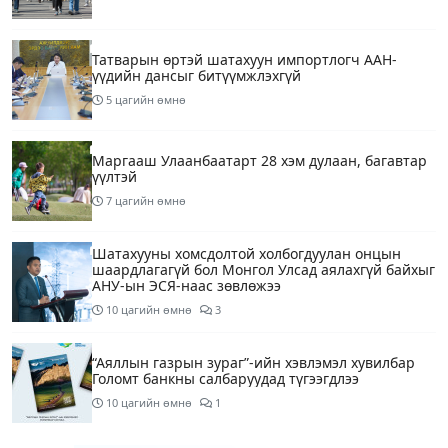
Татварын өртэй шатахуун импортлогч ААН-
үүдийн дансыг битүүмжлэхгүй
5 цагийн өмнө
Маргааш Улаанбаатарт 28 хэм дулаан, багавтар
үүлтэй
7 цагийн өмнө
Шатахууны хомсдолтой холбогдуулан онцын
шаардлагагүй бол Монгол Улсад аялахгүй байхыг
АНУ-ын ЭСЯ-наас зөвлөжээ
10 цагийн өмнө
3
“Аяллын газрын зураг”-ийн хэвлэмэл хувилбар
Голомт банкны салбаруудад түгээгдлээ
10 цагийн өмнө
1