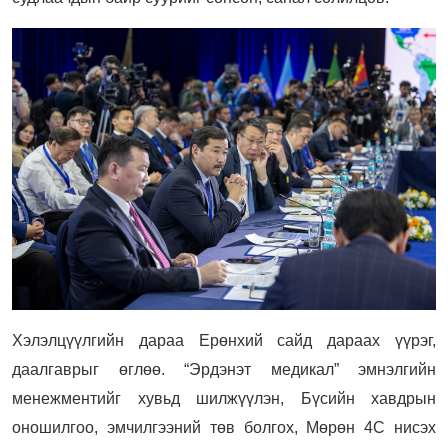
Хэлэлцүүлгийн дараа Ерөнхий сайд дараах үүрэг,
даалгаврыг өглөө. “Эрдэнэт медикал” эмнэлгийн
менежментийг хувьд шилжүүлэн, Бүсийн хавдрын
оношилгоо, эмчилгээний төв болгох, Мөрөн 4С нисэх