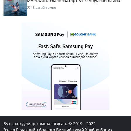
МАРГААШ: Улаанбаатарт 31 хэм дулаан байна
13 цагийн өмнө
Шатахуун дамлан борлуулсан хоёр зөрчлийг
илрүүлэн шалгаж байна
15 цагийн өмнө
3
Энэ сарын 9-13-ныг хүртэлх цаг агаарын
урьдчилсан төлөв
17 цагийн өмнө
Шатахуун дамлаж байгаа асуудалд ТЕГ-аас
холбогдох мэдээллийн дагуу шалгалтын
ажиллагааг эрчимжүүлж байна
20 цагийн өмнө
8
Аялал жуулчлалын компанийн автомашинуудыг
ШТС-ууд хязгаарлалтгүйгээр шатахуун олгох
боломжоор хангана
Бүх эрх хуулиар хамгаалагдсан. © 2019 - 2022
Эхлэл
Редакцийн бодлого
Бидний тухай
Холбоо барих
20 цагийн өмнө