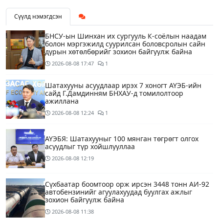
Сүүлд нэмэгдсэн
БНСУ-ын Шинхан их сургууль К-соёлын наадам
болон мэргэжилд суурилсан боловсролын сайн
дурын хөтөлбөрийг зохион байгуулж байна
2026-08-08
17:47
1
Шатахууны асуудлаар ирэх 7 хоногт АҮЭБ-ийн
сайд Г.Дамдинням БНХАУ-д томилолтоор
ажиллана
2026-08-08
12:24
1
АҮЭБЯ: Шатахууныг 100 мянган төгрөгт олгох
асуудлыг түр хойшлууллаа
2026-08-08
12:19
Сүхбаатар боомтоор орж ирсэн 3448 тонн АИ-92
автобензинийг агуулахуудад буулгах ажлыг
зохион байгуулж байна
2026-08-08
11:38