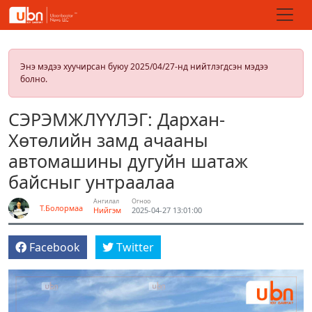
Энэ мэдээ хуучирсан буюу 2025/04/27-нд нийтлэгдсэн мэдээ
болно.
СЭРЭМЖЛҮҮЛЭГ: Дархан-
Хөтөлийн замд ачааны
автомашины дугуйн шатаж
байсныг унтраалаа
Ангилал
Огноо
Т.Болормаа
Нийгэм
2025-04-27 13:01:00
Facebook
Twitter