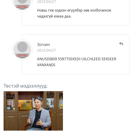
2025/04/27
Новш гэж хэдхэн өгүүлбэр зөв холбочихож
чадахгүй юмаа даа.
Зочин
2025/04/27
ANUSDI809 55877SEKSDI UILCHLEED SEKSEER
VANXANDI
Төстэй мэдээллүүд: