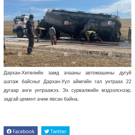
Дархан-Хөтөлийн замд ачааны автомашины дугуй
шатаж байсныг Дархан-Уул аймгийн гал унтраах 22
дугаар анги унтраажээ. Эх сурвалжийн мэдээлснээр,
задгай цемент ачиж явсан байна.
Facebook
Twitter