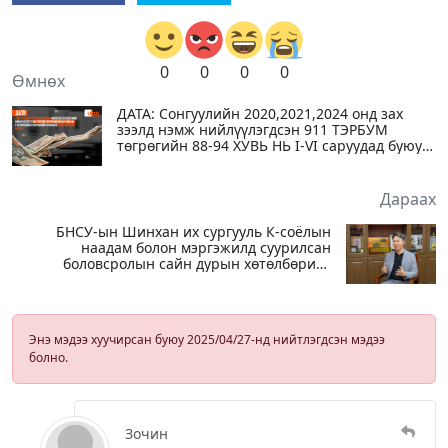
0
0
0
0
Өмнөх
ДАТА: Сонгуулийн 2020,2021,2024 онд зах
зээлд нэмж нийлүүлэгдсэн 911 ТЭРБУМ
төгрөгийн 88-94 ХУВЬ НЬ I-VI саруудад буюу
сонгуулийн саруудад бэлэн мөнгөөр ГАРЧЭЭ
Дараах
БНСУ-ын Шинхан их сургууль К-соёлын
наадам болон мэргэжилд суурилсан
боловсролын сайн дурын хөтөлбөрийг
зохион байгуулж байна
Энэ мэдээ хуучирсан буюу 2025/04/27-нд нийтлэгдсэн мэдээ
болно.
Зочин