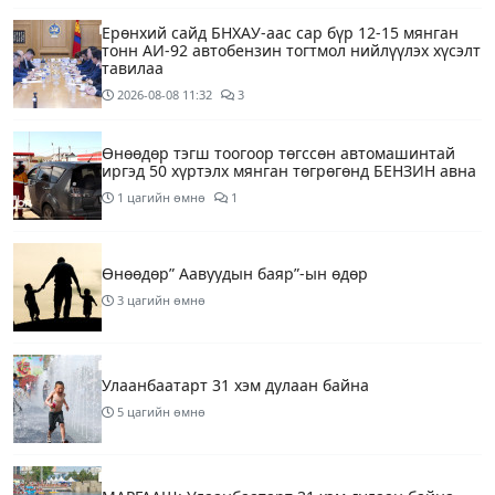
Ерөнхий сайд БНХАУ-аас сар бүр 12-15 мянган
тонн АИ-92 автобензин тогтмол нийлүүлэх хүсэлт
тавилаа
2026-08-08
11:32
3
Өнөөдөр тэгш тоогоор төгссөн автомашинтай
иргэд 50 хүртэлх мянган төгрөгөнд БЕНЗИН авна
1 цагийн өмнө
1
Өнөөдөр” Аавуудын баяр”-ын өдөр
3 цагийн өмнө
Улаанбаатарт 31 хэм дулаан байна
5 цагийн өмнө