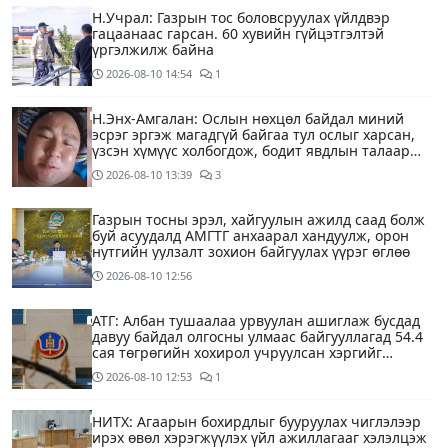
Н.Учрал: Газрын тос боловсруулах үйлдвэр
гацаанаас гарсан. 60 хувийн гүйцэтгэлтэй
үргэлжилж байна
2026-08-10
14:54
1
Н.Энх-Амгалан: Ослын нөхцөл байдал миний
эсрэг эргэж магадгүй байгаа тул ослыг харсан,
үзсэн хүмүүс холбогдож, бодит явдлын талаар
ярьж өгч тусална уу
2026-08-10
13:39
3
Газрын тосны эрэл, хайгуулын ажилд саад болж
буй асуудалд АМГТГ анхаарал хандуулж, орон
нутгийн уулзалт зохион байгуулах үүрэг өглөө
2026-08-10
12:56
АТГ: Албан тушаалаа урвуулан ашиглаж бусдад
давуу байдал олгосны улмаас байгууллагад 54.4
сая төгрөгийн хохирол учруулсан хэргийг
прокурорт шилжүүллээ
2026-08-10
12:53
1
НИТХ: Агаарын бохирдлыг бууруулах чиглэлээр
ирэх өвөл хэрэгжүүлэх үйл ажиллагааг хэлэлцэж