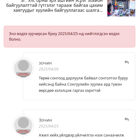
ЗГ: Улс орны эрх ашгийн эсрэг зохион
байгуулалттай гүтгэлэг тарааж байгаа цахим
хаягуудыг хуулийн байгууллагаас шалгаж
эхэлсэн
Энэ мэдээ хуучирсан буюу 2025/04/25-нд нийтлэгдсэн мэдээ
болно.
зочин
2025/04/26
Төрөө сонгоод дарлуулж байвал сонголтоо буруу
хийсэнд байна Сонгуулийн хуулиа ард түмэн
өөрсдөө хэлэлцэж гаргах хэрэгтэй
Зочин
2025/04/25
Ажил хийх,үйлдвэр,үйлчилгээ нээх санаачилж