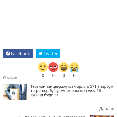
Facebook
Twitter
0
0
0
0
Өмнөх
Төсвийн тэнцвэржүүлсэн орлого 571.8 тэрбум
төгрөгөөр буюу өмнөх оны мөн үеэс 16
хувиар буурчээ
Дараах