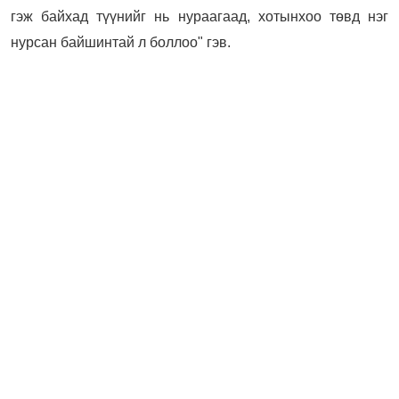
гэж байхад түүнийг нь нураагаад, хотынхоо төвд нэг
нурсан байшинтай л боллоо" гэв.