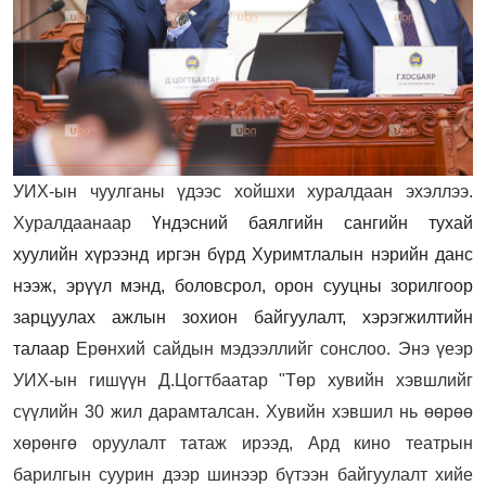
УИХ-ын чуулганы үдээс хойшхи хуралдаан эхэллээ.
Хуралдаанаар
Үндэсний баялгийн сангийн тухай
хуулийн хүрээнд иргэн бүрд Хуримтлалын нэрийн данс
нээж, эрүүл мэнд, боловсрол, орон сууцны зорилгоор
зарцуулах ажлын зохион байгуулалт, хэрэгжилтийн
талаар
Ерөнхий сайдын мэдээллийг сонслоо. Энэ үеэр
УИХ-ын гишүүн Д.Цогтбаатар "Төр хувийн хэвшлийг
сүүлийн 30 жил дарамталсан. Хувийн хэвшил нь өөрөө
хөрөнгө оруулалт татаж ирээд, Ард кино театрын
барилгын суурин дээр шинээр бүтээн байгуулалт хийе