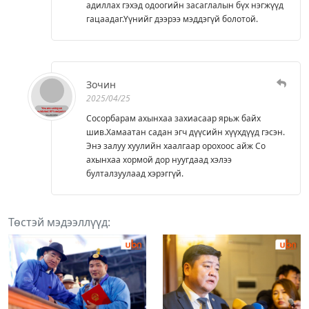
адиллах гэхэд одоогийн засаглалын бүх нэгжүүд
гацаадаг.Үүнийг дээрээ мэддэгүй болотой.
Зочин
2025/04/25
Сосорбарам ахынхаа захиасаар ярьж байх
шив.Хамаатан садан эгч дүүсийн хүүхдүүд гэсэн.
Энэ залуу хуулийн хаалгаар орохоос айж Со
ахынхаа хормой дор нуугдаад хэлээ
булталзуулаад хэрэггүй.
Төстэй мэдээллүүд: