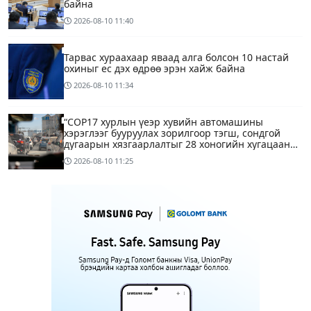
байна
2026-08-10
11:40
Тарвас хураахаар яваад алга болсон 10 настай
охиныг ес дэх өдрөө эрэн хайж байна
2026-08-10
11:34
“COP17 хурлын үеэр хувийн автомашины
хэрэглээг бууруулах зорилгоор тэгш, сондгой
дугаарын хязгаарлалтыг 28 хоногийн хугацаанд
хийнэ“
2026-08-10
11:25
ЕТГ: Н.Түвшинбаяр аваргыг Ерөнхийлөгч уучлах
гэж байна гэдэг нь ташаа мэдээлэл, уучлал
хүссэн захидал ирээгүй
10 минутын өмнө
6
Энэ бямба гарагаас тэгш, сондгой дугаарын
хязгаарлалтаар хөдөлгөөнд оролцоно
1 цагийн өмнө