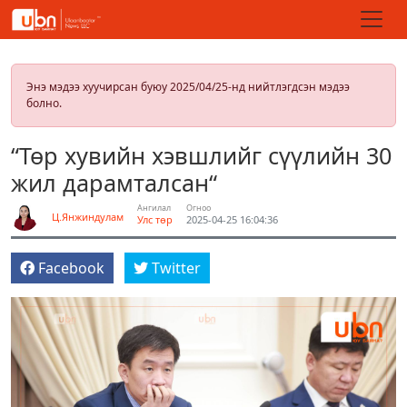
Энэ мэдээ хуучирсан буюу 2025/04/25-нд нийтлэгдсэн мэдээ
болно.
“Төр хувийн хэвшлийг сүүлийн 30
жил дарамталсан“
Ангилал
Огноо
Ц.Янжиндулам
Улс төр
2025-04-25 16:04:36
Facebook
Twitter