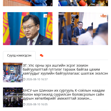
Сүүлд нэмэгдсэн
ЗГ: Улс орны эрх ашгийн эсрэг зохион
байгуулалттай гүтгэлэг тарааж байгаа цахим
хаягуудыг хуулийн байгууллагаас шалгаж эхэлсэн
2026-08-10
16:57
БНСУ-ын Шинхан их сургууль К-соёлын наадам
болон мэргэжилд суурилсан боловсролын сайн
дурын хөтөлбөрийг амжилттай зохион
байгууллаа
2026-08-10
16:05