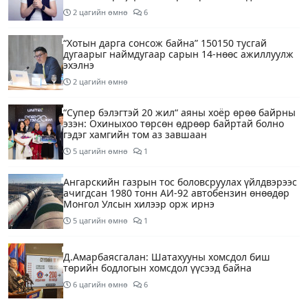
2 цагийн өмнө
6
“Хотын дарга сонсож байна” 150150 тусгай
дугаарыг наймдугаар сарын 14-нөөс ажиллуулж
эхэлнэ
2 цагийн өмнө
“Супер бэлэгтэй 20 жил“ аяны хоёр өрөө байрны
эзэн: Охиныхоо төрсөн өдрөөр байртай болно
гэдэг хамгийн том аз завшаан
5 цагийн өмнө
1
Ангарскийн газрын тос боловсруулах үйлдвэрээс
ачигдсан 1980 тонн АИ-92 автобензин өнөөдөр
Монгол Улсын хилээр орж ирнэ
5 цагийн өмнө
1
Д.Амарбаясгалан: Шатахууны хомсдол биш
төрийн бодлогын хомсдол үүсээд байна
6 цагийн өмнө
6