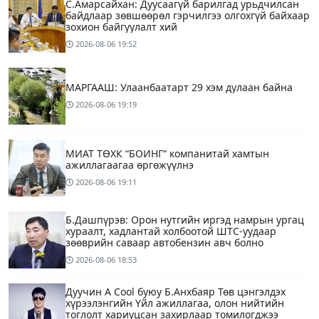
С.Амарсайхан: Дуусаагүй барилгад урьдчилсан
байдлаар зөвшөөрөл гэрчилгээ олгохгүй байхаар
зохион байгуулалт хий
2026-08-06
19:52
МАРГААШ: Улаанбаатарт 29 хэм дулаан байна
2026-08-06
19:19
МИАТ ТӨХК “БОИНГ“ компанитай хамтын
ажиллагаагаа өргөжүүлнэ
2026-08-06
19:11
Б.Дашпүрэв: Орон нутгийн иргэд намрын ургац
хураалт, хадлантай холбоотой ШТС-уудаар
зөөврийн саваар автобензин авч болно
2026-08-06
18:53
Дуучин A Cool буюу Б.Анхбаяр Төв цэнгэлдэх
хүрээлэнгийн Үйл ажиллагаа, олон нийтийн
тоглолт хариуцсан захирлаар томилогджээ