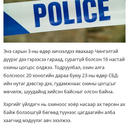
Энэ сарын 3-ны өдөр хичээлдээ явахаар Чингэлтэй
дүүрэг дэх гэрээсээ гараад, сураггүй болсон 16 настай
охины цогцос олджээ. Тодруулбал, охин алга
болсноос 20 хоногийн дараа буюу 23-ны өдөр СБД-
ийн нутаг дэвсгэр дэх, гудамжнаас охины цогцсыг
мөчилж, шуудайнд хийсэн байсныг олсон байна.
Хэргийг үйлдэгч нь охиноос хоёр насаар ах төрсөн ах
байж болзошгүй бөгөөд түүнээс цагдаагийн алба
хаагчид мэдүүлэг авч эхэлжээ.