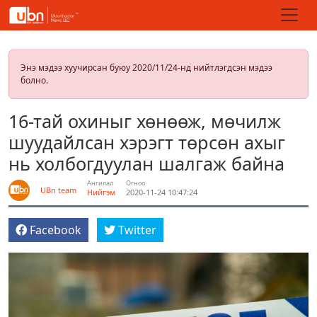
Энэ мэдээ хуучирсан буюу 2020/11/24-нд нийтлэгдсэн мэдээ
болно.
16-тай охиныг хөнөөж, мөчилж
шуудайлсан хэрэгт төрсөн ахыг
нь холбогдуулан шалгаж байна
Ангилал
Огноо
UBn team
Нийгэм
2020-11-24 10:47:24
Facebook
Twitter