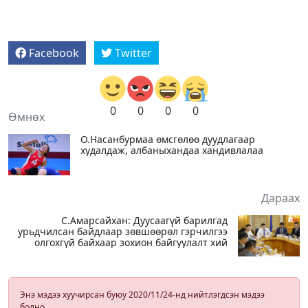
Facebook
Twitter
0
0
0
0
Өмнөх
О.Насанбурмаа өмсгөлөө дуудлагаар
худалдаж, албаныхандаа хандивлалаа
Дараах
С.Амарсайхан: Дуусаагүй барилгад
урьдчилсан байдлаар зөвшөөрөл гэрчилгээ
олгохгүй байхаар зохион байгуулалт хий
Энэ мэдээ хуучирсан буюу 2020/11/24-нд нийтлэгдсэн мэдээ
болно.