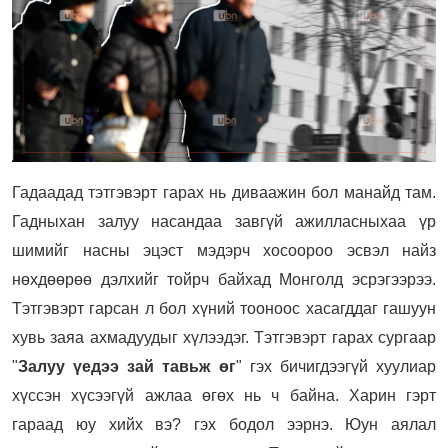
Гадаадад тэтгэвэрт гарах нь диваажин бол манайд там.
Гадныхан залуу насандаа завгүй ажилласныхаа үр
шимийг насны эцэст мэдэрч хосоороо эсвэл найз
нөхдөөрөө дэлхийг тойрч байхад Монголд эсрэгээрээ.
Тэтгэвэрт гарсан л бол хүний тооноос хасагддаг гашуун
хувь заяа ахмадуудыг хүлээдэг. Тэтгэвэрт гарах сургаар
"
Залуу үедээ зай тавьж өг
" гэх бичигдээгүй хуулиар
хүссэн хүсээгүй ажлаа өгөх нь ч байна. Харин гэрт
гараад юу хийх вэ? гэх бодол ээрнэ. Юун аялал