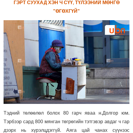
ГЭРТ СУУХАД ХЭН Ч СҮҮ, ТҮЛЭЭНИЙ МӨНГӨ
"ӨГӨХГҮЙ"
Тэдний төлөөлөл болох 80 гарч яваа н.Долгор юм.
Тэрбээр сард 800 мянган төгрөгийн тэтгэвэр авдаг ч гар
дээрх нь хүрэлцдэггүй. Аяга цай чанах сүүнээс