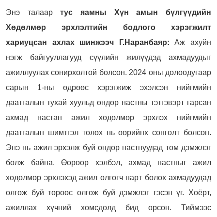
Энэ талаар
тус яамны
Хүн амын бүлгүүдийн
Хөдөлмөр эрхлэлтийн бодлого хэрэгжилт
хариуцсан ахлах шинжээч Г.Наранбаяр:
Аж ахуйн
нэгж байгууллагууд сүүлийн жилүүдэд ахмадуудыг
ажиллуулах сонирхолтой болсон. 2024 оны долоодугаар
сарын 1-ны өдрөөс хэрэгжиж эхэлсэн нийгмийн
даатгалын тухай хуульд өндөр настны тэтгэвэрт гарсан
ахмад настан ажил хөдөлмөр эрхлэх нийгмийн
даатгалын шимтгэл төлөх нь өөрийнх сонголт болсон.
Энэ нь ажил эрхэлж буй өндөр настнуудад том дэмжлэг
болж байна. Өөрөөр хэлбэл, ахмад настныг ажил
хөдөлмөр эрхлэхэд ажил олгогч нарт болох ахмадуудад
олгож буй төрөөс олгож буй дэмжлэг гэсэн үг. Хоёрт,
ажиллах хүчний хомсдолд бид орсон. Тиймээс