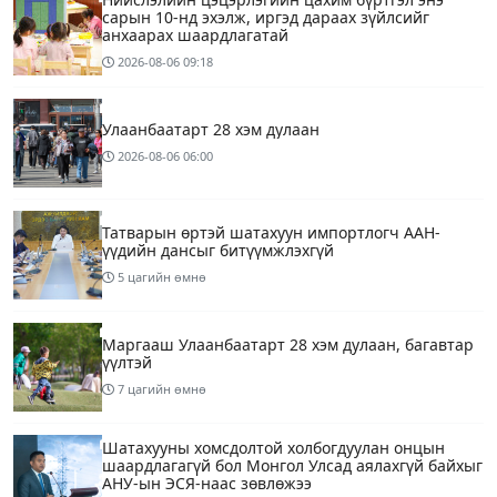
сарын 10-нд эхэлж, иргэд дараах зүйлсийг
анхаарах шаардлагатай
2026-08-06
09:18
Улаанбаатарт 28 хэм дулаан
2026-08-06
06:00
Татварын өртэй шатахуун импортлогч ААН-
үүдийн дансыг битүүмжлэхгүй
5 цагийн өмнө
Маргааш Улаанбаатарт 28 хэм дулаан, багавтар
үүлтэй
7 цагийн өмнө
Шатахууны хомсдолтой холбогдуулан онцын
шаардлагагүй бол Монгол Улсад аялахгүй байхыг
АНУ-ын ЭСЯ-наас зөвлөжээ