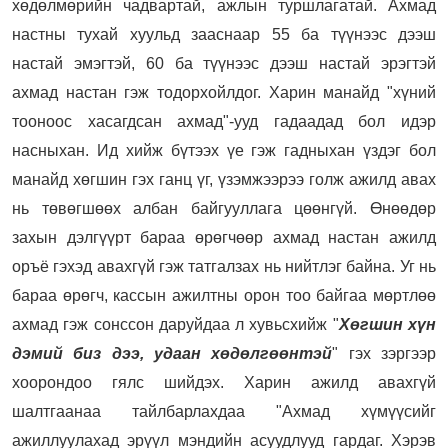
хөдөлмөрийн чадвартай, ажлын туршлагатай.
Ахмад
настны тухай хуульд зааснаар 55 ба түүнээс дээш
настай эмэгтэй, 60 ба түүнээс дээш настай эрэгтэй
ахмад настан гэж тодорхойлдог. Харин манайд "хүний
тооноос хасагдсан ахмад"-ууд гадаадад бол идэр
насныхан.
Ид хийж бүтээх үе гэж гадныхан үздэг бол
манайд
хөгшин гэх ганц үг, үзэмжээрээ голж ажилд авах
нь төвөгшөөх албан байгууллага цөөнгүй. Өнөөдөр
захын
дэлгүүрт бараа өрөгчөөр ахмад настан ажилд
оръё гэхэд авахгүй гэж татгалзах нь нийтлэг байна. Уг нь
бараа өрөгч, кассын ажилтны орон тоо байгаа мөртлөө
ахмад гэж сонссон даруйдаа л хувьсхийж "
Хөгшин хүн
дэмий биз дээ, удаан хөдөлгөөнтэй
" гэх зэргээр
хоорондоо гялс шийдэх. Харин ажилд авахгүй
шалтгаанаа тайлбарлахдаа "Ахмад хүмүүсийг
ажиллуулахад эрүүл мэндийн асуудлууд гардаг. Хэрэв