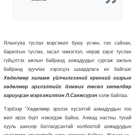
Ялангуяа туслах мэргэжил буюу үсчин, гоо сайхан,
барилгын туслах, засал чимэглэл, нярав зэрэг туслан
гүйцэтгэх ажлын байранд ахмадуудыг сургаж ажлын
байранд зуучлах хэрэгцээ шаардлага их байгааг
Хөдөлмөр халамж үйлчилгээний ерөнхий газрын
хөдөлмөр эрхлэлтийг дэмжих төсөл хөтөлбөр
хариуцсан мэргэжилтэн Л.Санжсүрэн
хэлж байлаа.
Тэрбээр "Хөдөлмөр эрхлэх хүсэлтэй ахмадуудын тоо
жил ирэх бүрт нэмэгдэж байна. Ахмад настны тухай
хууль шинээр батлагдсантай холбоотой ахмадуудын