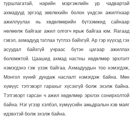
туршлагатай, нарийн мэргэжлийн ур чадвартай
ахмадууд эргээд зөвлөхийн болон үндсэн ажилтнаар
ажиллуулах нь хөдөлмөрийн бүтээмжид сайнаар
нөлөөлж байгааг ажил олгогч ярьж байгаа юм. Яагаад
гэвэл, ахмадууд татлаа түтлээ байхгүй. Ар гэр хүүхэд гэх
асуудал байхгүй учраас бүтэн цагаар ажиллах
боломжтой. Цаашид ахмад настны хөдөлмөр эрхлэлт
нэмэгдэнэ гэж үзэж байгаа. Ахмадуудын тоо нэмэгдэж,
Монгол хүний дундаж наслалт нэмэгдэж байна. Мөн
хүмүүс тэтгэвэрт гарахыг хүсэхгүй болж эхэлж байна.
Тэтгэвэрт гарсан ч ажил хөдөлмөр эрхлэх сонирхолтой
байна. Нэг үгээр хэлбэл, хүмүүсийн амьдралын хэв маяг
идэвхтэй болж эхэлж байна.