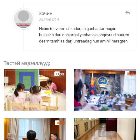
Зочин
2025/04/14
Niitiin teeveriin dashdorjiin ganbaatar hogiin
hulgaich duu enhjargal yanhan solongosuud nuuren
deern tamhiaa darj untraadag hun aminii heregten
Төстэй мэдээллүүд: