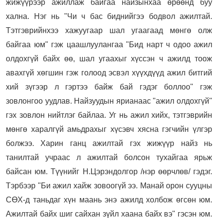
жижүүрээр ажиллаж байгаа найзынхаа өрөөнд буу
хална.
Нэг нь "Чи ч бас биднийгээ бодвол ажилтай.
Тэтгэврийнхээ хажуугаар шал угаагаад мөнгө олж
байгаа юм" гэж цаашлуулангаа "Бид нарт ч одоо ажил
олдохгүй байх өө, шал угаахыг хүссэн ч ажилд тоож
авахгүй хөгшин гэж голоод эсвэл хүүхдүүд ажил битгий
хий зүгээр л гэртээ байж бай гэдэг боллоо" гэж
зовлонгоо уудлав. Найзуудын ярианаас "ажил олдохгүй"
гэх зовлон нийтлэг байлаа. Уг нь ажил хийх, тэтгэврийн
мөнгө харалгүй амьдрахыг хүсэвч хясна гэгчийн үлгэр
болжээ.
Харин ганц ажилтай гэх жижүүр найз нь
танилтай
учраас л ажилтай болсон тухайгаа ярьж
байсан юм. Түүнийг Н.Цэрэндолгор /нэр өөрчлөв/ гэдэг.
Тэрбээр "Би ажил хайж зовоогүй ээ. Манай орон сууцны
СӨХ-д таньдаг хүн маань энэ ажилд холбож өгсөн юм.
Ажилтай байх шиг сайхан зүйл хаана байх вэ" гэсэн юм.