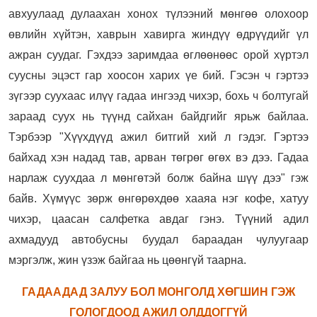
авхуулаад дулаахан хонох түлээний мөнгөө олохоор
өвлийн хүйтэн, хаврын хавирга жиндүү өдрүүдийг үл
ажран суудаг. Гэхдээ заримдаа өглөөнөөс орой хүртэл
суусны эцэст гар хоосон харих үе бий. Гэсэн ч гэртээ
зүгээр суухаас илүү гадаа ингээд чихэр, бохь ч болтугай
зараад суух нь түүнд сайхан байдгийг ярьж байлаа.
Тэрбээр "Хүүхдүүд ажил битгий хий л гэдэг. Гэртээ
байхад хэн надад тав, арван төгрөг өгөх вэ дээ. Гадаа
нарлаж суухдаа л мөнгөтэй болж байна шүү дээ" гэж
байв. Хүмүүс зөрж өнгөрөхдөө хааяа нэг кофе, хатуу
чихэр, цаасан салфетка авдаг гэнэ. Түүний адил
ахмадууд автобусны буудал бараадан чулуугаар
мэргэлж, жин үзэж байгаа нь цөөнгүй таарна.
ГАДААДАД ЗАЛУУ БОЛ МОНГОЛД ХӨГШИН ГЭЖ
ГОЛОГДООД АЖИЛ ОЛДДОГГҮЙ