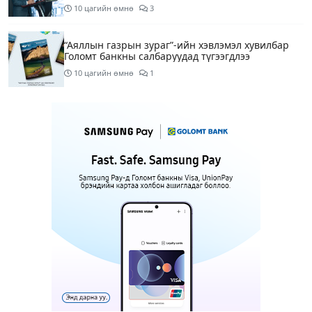
10 цагийн өмнө
3
“Аяллын газрын зураг”-ийн хэвлэмэл хувилбар
Голомт банкны салбаруудад түгээгдлээ
10 цагийн өмнө
1
Нөөцийн махны бүрдүүлэлтэд Нийслэлийн Засаг
дарга Б.Пүрэвдагвыг өөрийн биеэр онцгойлон
анхаарахыг үүрэг болголоо
11 цагийн өмнө
Бүх шатанд хэмнэлтийн горимд шилжиж, найр
наадам, зөвлөгөөн, гадаад томилолтыг
хориглолоо
11 цагийн өмнө
1
Шатахуун, түлш, газрын тосны бүх
бүтээгдэхүүнийг гаалийн татвараас чөлөөллөө
12 цагийн өмнө
4