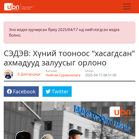
Энэ мэдээ хуучирсан буюу 2025/04/17-нд нийтлэгдсэн мэдээ
болно.
СЭДЭВ: Хүний тооноос “хасагдсан“
ахмадууд залуусыг орлоно
Ангилал
Огноо
Б.Дэлгэрцэцэг
Нийгэм
Сурвалжлага
2025-04-17 08:51:00
Facebook
Twitter