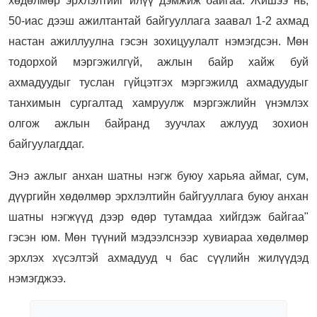
хөдөлмөр эрхлэлтийг илүү дэмжиж байгаа.
Жишээ нь,
50-иас дээш ажилтантай байгууллага заавал 1-2 ахмад
настан ажиллуулна гэсэн зохицуулалт нэмэгдсэн. Мөн
тодорхой мэргэжилгүй, ажлын байр хайж буй
ахмадуудыг туслан гүйцэтгэх мэргэжилд ахмадуудыг
танхимын сургалтад хамруулж мэргэжлийн үнэмлэх
олгож ажлын байранд зуучлах ажлууд зохион
байгуулагддаг.
Энэ ажлыг анхан шатны нэгж буюу харьяа аймаг, сум,
дүүргийн хөдөлмөр эрхлэлтийн байгууллага буюу анхан
шатны нэгжүүд дээр өдөр тутамдаа хийгдэж байгаа"
гэсэн юм. Мөн түүний мэдээлснээр хувиараа хөдөлмөр
эрхлэх хүсэлтэй ахмадууд ч бас сүүлийн жилүүдэд
нэмэгджээ.