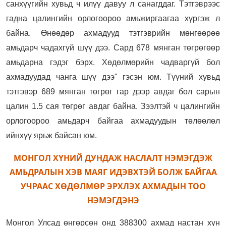
санхүүгийн хувьд ч илүү давуу л санагддаг. Тэтгэврээс
гадна цалингийн орлогоороо амьжиргаагаа хүргэж л
байна. Өнөөдөр ахмадууд
тэтгэврийн мөнгөөрөө
амьдарч чадахгүй шүү дээ. Сард 678 мянган төгрөгөөр
амьдарна гэдэг бэрх. Хөдөлмөрийн чадваргүй бол
ахмадуудад чанга шүү дээ" гэсэн юм. Түүний хувьд
тэтгэвэр 689 мянган төгрөг гар дээр авдаг бол сарын
цалин 1.5 сая төгрөг авдаг байна. Зээлтэй ч цалингийн
орлогоороо амьдарч байгаа ахмадуудын төлөөлөл
ийнхүү ярьж байсан юм.
МОНГОЛ ХҮНИЙ ДУНДАЖ НАСЛАЛТ НЭМЭГДЭЖ
АМЬДРАЛЫН ХЭВ МАЯГ ИДЭВХТЭЙ БОЛЖ БАЙГАА
УЧРААС ХӨДӨЛМӨР ЭРХЛЭХ АХМАДЫН ТОО
НЭМЭГДЭНЭ
Монгол Улсад өнгөрсөн онд 388300 ахмад настан хүн