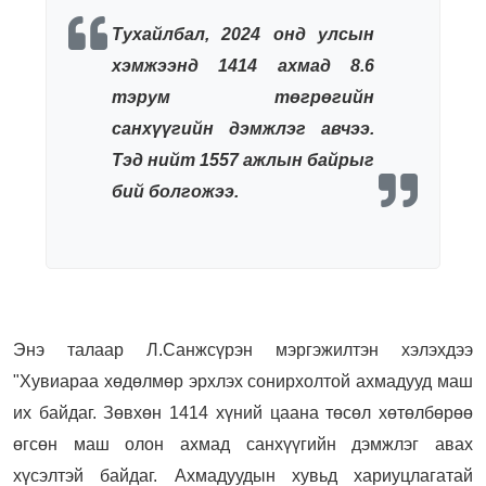
Тухайлбал, 2024 онд улсын
хэмжээнд 1414 ахмад 8.6
тэрум төгрөгийн
санхүүгийн дэмжлэг авчээ.
Тэд нийт 1557 ажлын байрыг
бий болгожээ.
Энэ талаар Л.Санжсүрэн мэргэжилтэн хэлэхдээ
"
Хувиараа хөдөлмөр эрхлэх сонирхолтой ахмадууд маш
их байдаг. Зөвхөн 1414 хүний цаана төсөл хөтөлбөрөө
өгсөн маш олон ахмад санхүүгийн дэмжлэг авах
хүсэлтэй байдаг. Ахмадуудын хувьд хариуцлагатай