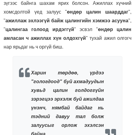
зүгээс байнга шахам ярих болсон. Ажиллах хүчний
хомсдолтой үед залуус "
өндөр цалин шаарддаг
",
"
ажиллаж эхлээгүй байж цалингийн хэмжээ асууна
",
"
цалингаа голоод ирдэггүй
" эсвэл "
өндөр цалин
амласан ч ажиллах хүн олдохгүй
" тухай ажил олгогч
нар ярьдаг нь ч оргүй биш.
Харин төрдөө, үрдээ
"гологдоод" буй ахмадуудын
хувьд цалин голдоггүйн
зэрэгцээ эрхэлж буй ажилдаа
үнэнч, нямбай байдаг нь
тэдний давуу тал болж
залуусыг орлож эхэлсэн
байна.