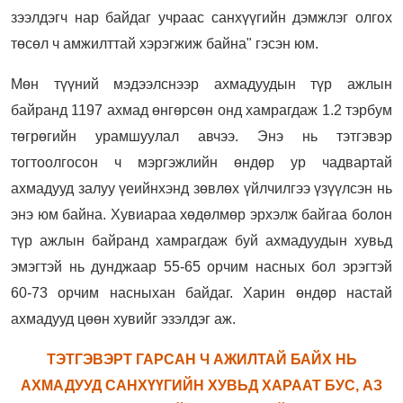
зээлдэгч нар байдаг учраас санхүүгийн дэмжлэг олгох
төсөл ч амжилттай хэрэгжиж байна" гэсэн юм.
Мөн түүний мэдээлснээр ахмадуудын түр ажлын
байранд 1197 ахмад өнгөрсөн онд хамрагдаж 1.2 тэрбум
төгрөгийн урамшуулал авчээ. Энэ нь тэтгэвэр
тогтоолгосон ч мэргэжлийн өндөр ур чадвартай
ахмадууд залуу үеийнхэнд зөвлөх үйлчилгээ үзүүлсэн нь
энэ юм байна.
Хувиараа хөдөлмөр эрхэлж байгаа болон
түр ажлын байранд хамрагдаж буй ахмадуудын хувьд
эмэгтэй нь дунджаар 55-65 орчим насных бол эрэгтэй
60-73 орчим насныхан байдаг. Харин өндөр настай
ахмадууд цөөн хувийг эзэлдэг аж.
ТЭТГЭВЭРТ ГАРСАН Ч АЖИЛТАЙ БАЙХ НЬ
АХМАДУУД САНХҮҮГИЙН ХУВЬД ХАРААТ БУС, АЗ