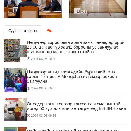
Сүүлд нэмэгдсэн
Нэгдүгээр хорооллын арын замыг өнөөдөр орой
23:00 цагаас түр хааж, борооны ус зайлуулах
шугамын хөндлөн сэтэлгээ хийнэ
2026-08-06
10:10
Нэгдүгээр ангид элсэгчдийн бүртгэлийг энэ
сарын 17-ноос E-Mongolia системээр зохион
байгуулна
2026-08-06
10:05
Өнөөдөр тэгш тоогоор төгссөн автомашинтай
иргэд 50 хүртэлх мянган төгрөгөнд БЕНЗИН авна
2026-08-06
09:56
Нийслэлийн цэцэрлэгийн цахим бүртгэл энэ