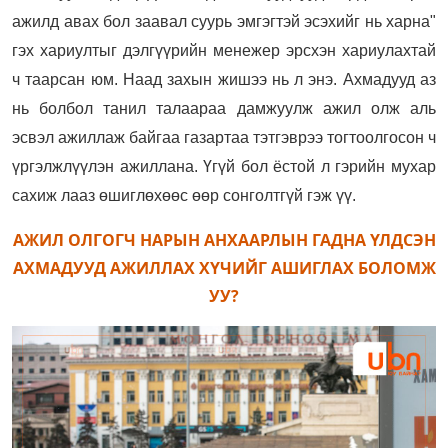
ажилд авах бол заавал суурь эмгэгтэй эсэхийг нь харна"
гэх хариултыг дэлгүүрийн менежер эрсхэн хариулахтай
ч таарсан юм. Наад захын жишээ нь л энэ. Ахмадууд аз
нь болбол танил талаараа дамжуулж ажил олж аль
эсвэл ажиллаж байгаа газартаа тэтгэврээ тогтоолгосон ч
үргэлжлүүлэн ажиллана. Үгүй бол ёстой л гэрийн мухар
сахиж лааз өшиглөхөөс өөр сонголтгүй гэж үү.
АЖИЛ ОЛГОГЧ НАРЫН АНХААРЛЫН ГАДНА ҮЛДСЭН
АХМАДУУД АЖИЛЛАХ ХҮЧИЙГ АШИГЛАХ БОЛОМЖ
УУ?