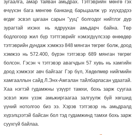
зугаалга, амар тайван амьдрах.
Тэтгэврийн мөнгө гэх
өчүүхэн бага мөнгөө банканд барьцаалж үр хүүхдэдээ
өгдөг эсвэл цагаан сарын "ууц" болгодог нийтлэг дүр
зурагтай ихэнх нь ядруухан амьдарч байна.
Төр
бодлогоор жил бүр тэттгэврийг нэмэгдүүлсээр өнөөдөр
тэтгэврийн дундаж хэмжээ 848 мянган төгрөг болж, доод
хэмжээ нь 572.400, бүрэн тэтгэвэр 689 мянган төгрөг
болсон. Гэсэн ч тэтгэвэр авагчдын 57 хувь нь хамгийн
доод хэмжээг авч байгааг Гэр бүл, Хөдөлмөр нийгмийн
хамгааллын сайд Л.Энх-Амгалан тайлбарласан удаатай.
Хаа нэгтэй гудамжны үзүүрт тамхи, бохь зарж суугаа
эсвэл жин үзэж амьжиргаагаа залгуулж буй хөгшид
үүний нотолгоо биз ээ. Хэрэв тэтгэвэр нь амьдралд
хүрэлцээтэй байсан бол тэд гудамжинд тамхи бохь зарж
суухгүй байлаа.