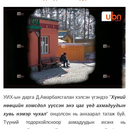
УИХ-ын дарга Д.Амарбаясгалан хэлсэн үгэндээ "
Хүний
нөөцийн хомсдол үүссэн энэ цаг үед ахмадуудын
хувь нэмэр чухал
" онцолсон нь анхаарал татаж буй.
Түүний тодорхойлсноор ахмадуудын ихэнх нь