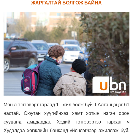
ЖАРГАЛТАЙ БОЛГОЖ БАЙНА
Мөн л тэтгэвэрт гараад 11 жил болж буй Т.Алтанцэцэг 61
настай. Оюутан хүүгийнхээ хамт
хотын нэгэн орон
сууцанд амьдардаг. Хэдий тэтгэвэртээ гарсан ч
Худалдаа хөгжлийн банканд үйлчлэгчээр ажиллаж буй.