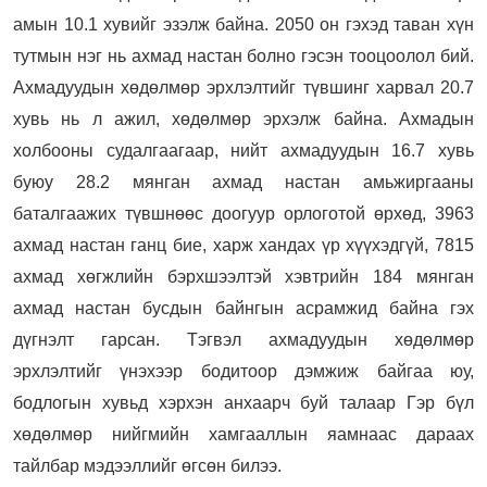
амын 10.1 хувийг эзэлж байна. 2050 он гэхэд таван хүн
тутмын нэг нь ахмад настан болно гэсэн тооцоолол бий.
Ахмадуудын хөдөлмөр эрхлэлтийг түвшинг харвал 20.7
хувь нь л ажил, хөдөлмөр эрхэлж байна. Ахмадын
холбооны судалгаагаар, нийт ахмадуудын 16.7 хувь
буюу 28.2 мянган ахмад настан амьжиргааны
баталгаажих түвшнөөс доогуур орлоготой өрхөд, 3963
ахмад настан ганц бие, харж хандах үр хүүхэдгүй, 7815
ахмад хөгжлийн бэрхшээлтэй хэвтрийн 184 мянган
ахмад настан бусдын байнгын асрамжид байна гэх
дүгнэлт гарсан. Тэгвэл ахмадуудын хөдөлмөр
эрхлэлтийг үнэхээр бодитоор дэмжиж байгаа юу,
бодлогын хувьд хэрхэн анхаарч буй талаар Гэр бүл
хөдөлмөр нийгмийн хамгааллын яамнаас дараах
тайлбар мэдээллийг өгсөн билээ.