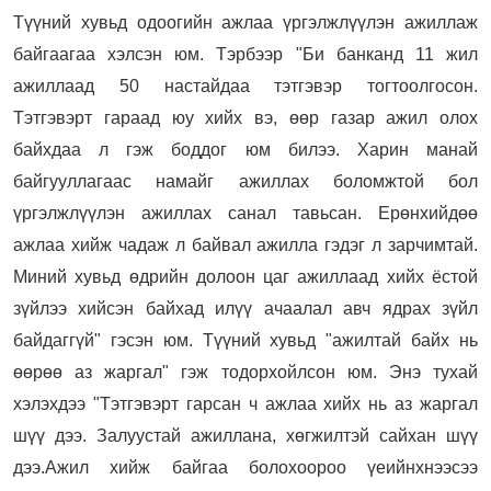
Түүний хувьд одоогийн ажлаа үргэлжлүүлэн ажиллаж
байгаагаа хэлсэн юм. Тэрбээр "Би банканд 11 жил
ажиллаад 50 настайдаа тэтгэвэр тогтоолгосон.
Тэтгэвэрт гараад юу хийх вэ, өөр газар ажил олох
байхдаа л гэж боддог юм билээ. Харин манай
байгууллагаас намайг ажиллах боломжтой бол
үргэлжлүүлэн ажиллах санал тавьсан. Ерөнхийдөө
ажлаа хийж чадаж л байвал ажилла гэдэг л зарчимтай.
Миний хувьд өдрийн долоон цаг ажиллаад хийх ёстой
зүйлээ хийсэн байхад илүү ачаалал авч ядрах зүйл
байдаггүй" гэсэн юм. Түүний хувьд "ажилтай байх нь
өөрөө аз жаргал" гэж тодорхойлсон юм. Энэ тухай
хэлэхдээ "Тэтгэвэрт гарсан ч ажлаа хийх нь аз жаргал
шүү дээ. Залуустай ажиллана, хөгжилтэй сайхан шүү
дээ.Ажил хийж байгаа болохоороо үеийнхнээсээ