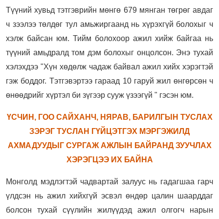
Түүний хувьд тэтгэврийн мөнгө 679 мянган төгрөг авдаг
ч зээлээ төлдөг тул амьжиргаанд нь хүрэхгүй болохыг ч
хэлж байсан юм. Тийм болохоор ажил хийж байгаа нь
түүний амьдралд том дэм болохыг онцолсон. Энэ тухай
хэлэхдээ
"Хүн хөдөлж чадаж байвал ажил хийх хэрэгтэй
гэж боддог. Тэтгэвэртээ гараад 10 гаруй жил өнгөрсөн ч
өнөөдрийг хүртэл би зүгээр сууж үзээгүй " гэсэн юм.
ҮСЧИН, ГОО САЙХАНЧ, НЯРАВ, БАРИЛГЫН ТУСЛАХ
ЗЭРЭГ ТУСЛАН ГҮЙЦЭТГЭХ МЭРГЭЖИЛД
АХМАДУУДЫГ СУРГАЖ АЖЛЫН БАЙРАНД ЗУУЧЛАХ
ХЭРЭГЦЭЭ ИХ БАЙНА
Монголд мэдлэгтэй чадвартай залуус нь гадагшаа гарч
үлдсэн нь ажил хийхгүй эсвэл өндөр цалин шаарддаг
болсон тухай сүүлийн жилүүдэд ажил олгогч нарын