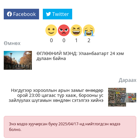
Facebook
Twitter
0
0
1
2
Өмнөх
ӨГЛӨӨНИЙ МЭНД: Улаанбаатарт 24 хэм
дулаан байна
Дараах
Нэгдүгээр хорооллын арын замыг өнөөдөр
орой 23:00 цагаас түр хааж, борооны ус
зайлуулах шугамын хөндлөн сэтэлгээ хийнэ
Энэ мэдээ хуучирсан буюу 2025/04/17-нд нийтлэгдсэн мэдээ
болно.