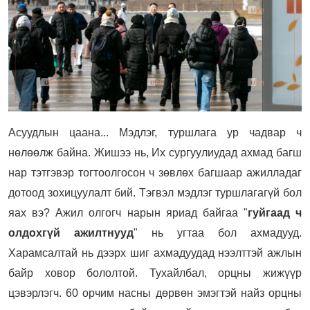
Асуудлын цаана... Мэдлэг, туршлага ур чадвар ч
нөлөөлж байна. Жишээ нь, Их сургуулиудад ахмад багш
нар тэтгэвэр тогтоолгосон ч зөвлөх багшаар ажилладаг
дотоод зохицуулалт бий. Тэгвэл мэдлэг туршлагагүй бол
яах вэ? Ажил олгогч нарын яриад байгаа "
гуйгаад ч
олдохгүй ажилтнууд
" нь угтаа бол ахмадууд.
Харамсалтай нь дээрх шиг ахмадуудад нээлттэй ажлын
байр ховор бололтой.
Тухайлбал, орцны жижүүр
цэвэрлэгч. 60 орчим насны дөрвөн эмэгтэй найз орцны