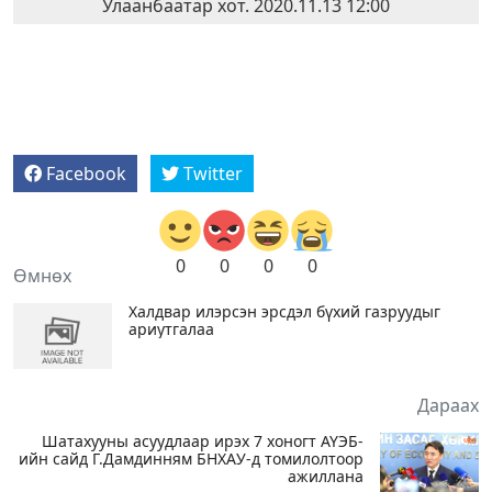
Улаанбаатар хот. 2020.11.13 12:00
Facebook
Twitter
0
0
0
0
Өмнөх
Халдвар илэрсэн эрсдэл бүхий газруудыг
ариутгалаа
Дараах
Шатахууны асуудлаар ирэх 7 хоногт АҮЭБ-
ийн сайд Г.Дамдинням БНХАУ-д томилолтоор
ажиллана