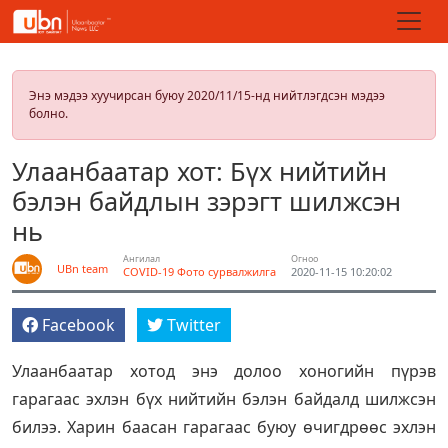
Энэ мэдээ хуучирсан буюу 2020/11/15-нд нийтлэгдсэн мэдээ
болно.
Улаанбаатар хот: Бүх нийтийн
бэлэн байдлын зэрэгт шилжсэн
нь
Ангилал
Огноо
UBn team
COVID-19
Фото сурвалжилга
2020-11-15 10:20:02
Facebook
Twitter
Улаанбаатар хотод энэ долоо хоногийн пүрэв
гарагаас эхлэн бүх нийтийн бэлэн байдалд шилжсэн
билээ. Харин баасан гарагаас буюу өчигдрөөс эхлэн