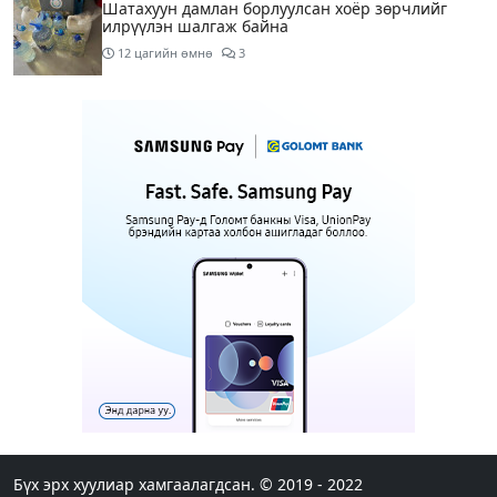
Шатахуун дамлан борлуулсан хоёр зөрчлийг
илрүүлэн шалгаж байна
12 цагийн өмнө
3
Энэ сарын 9-13-ныг хүртэлх цаг агаарын
урьдчилсан төлөв
14 цагийн өмнө
Шатахуун дамлаж байгаа асуудалд ТЕГ-аас
холбогдох мэдээллийн дагуу шалгалтын
ажиллагааг эрчимжүүлж байна
17 цагийн өмнө
8
Аялал жуулчлалын компанийн автомашинуудыг
ШТС-ууд хязгаарлалтгүйгээр шатахуун олгох
боломжоор хангана
17 цагийн өмнө
Н.Шинэцэцэгийг хохироосон гэх хэргийг шүүхэд
шилжүүлжээ
Бүх эрх хуулиар хамгаалагдсан. © 2019 - 2022