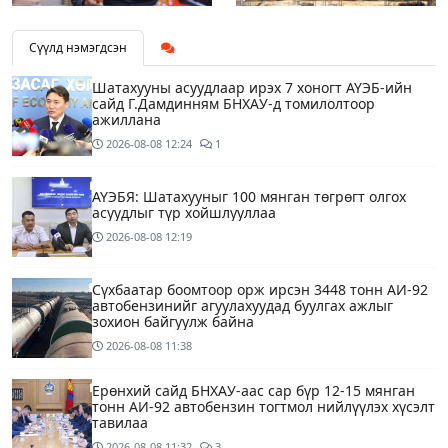
Сүүлд нэмэгдсэн
Шатахууны асуудлаар ирэх 7 хоногт АҮЭБ-ийн
сайд Г.Дамдинням БНХАУ-д томилолтоор
ажиллана
2026-08-08
12:24
1
АҮЭБЯ: Шатахууныг 100 мянган төгрөгт олгох
асуудлыг түр хойшлууллаа
2026-08-08
12:19
Сүхбаатар боомтоор орж ирсэн 3448 тонн АИ-92
автобензинийг агуулахуудад буулгах ажлыг
зохион байгуулж байна
2026-08-08
11:38
Ерөнхий сайд БНХАУ-аас сар бүр 12-15 мянган
тонн АИ-92 автобензин тогтмол нийлүүлэх хүсэлт
тавилаа
2026-08-08
11:32
3