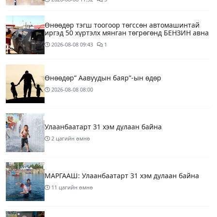
Өнөөдөр тэгш тоогоор төгссөн автомашинтай
иргэд 50 хүртэлх мянган төгрөгөнд БЕНЗИН авна
2026-08-08
09:43
1
Өнөөдөр” Аавуудын баяр”-ын өдөр
2026-08-08
08:00
Улаанбаатарт 31 хэм дулаан байна
2 цагийн өмнө
МАРГААШ: Улаанбаатарт 31 хэм дулаан байна
11 цагийн өмнө