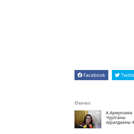
Facebook
Twitt
Өмнөх
А.Ариунзаяа:
Чуулганы
хуралдааны 
цагийг
тасалсан 1 л