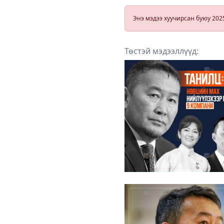
хүн байна
Энэ мэдээ хуучирсан буюу 202
Төстэй мэдээллүүд: