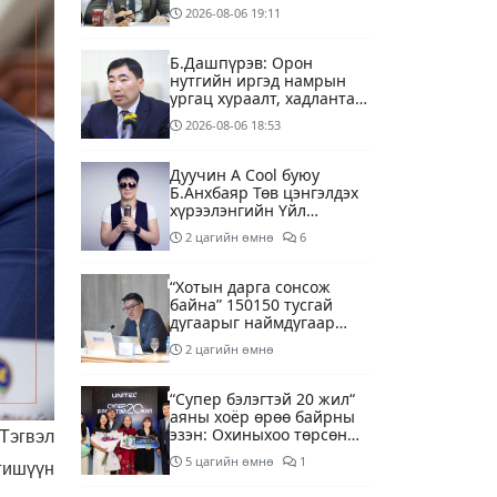
2026-08-06
19:11
Б.Дашпүрэв: Орон
нутгийн иргэд намрын
ургац хураалт, хадлантай
холбоотой ШТС-уудаар
2026-08-06
18:53
зөөврийн саваар
автобензин авч болно
Дуучин A Cool буюу
Б.Анхбаяр Төв цэнгэлдэх
хүрээлэнгийн Үйл
ажиллагаа, олон нийтийн
2 цагийн өмнө
6
тоглолт хариуцсан
захирлаар томилогджээ
“Хотын дарга сонсож
байна” 150150 тусгай
дугаарыг наймдугаар
сарын 14-нөөс
2 цагийн өмнө
ажиллуулж эхэлнэ
“Супер бэлэгтэй 20 жил“
аяны хоёр өрөө байрны
эзэн: Охиныхоо төрсөн
Тэгвэл
өдрөөр байртай болно
5 цагийн өмнө
1
гишүүн
гэдэг хамгийн том аз
завшаан