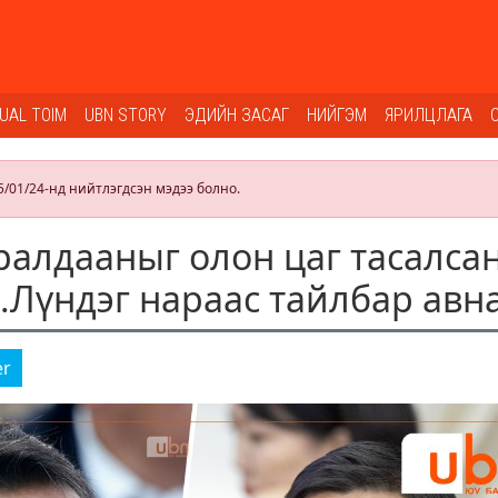
SUAL TOIM
UBN STORY
ЭДИЙН ЗАСАГ
НИЙГЭМ
ЯРИЛЦЛАГА
5/01/24-нд нийтлэгдсэн мэдээ болно.
ралдааныг олон цаг тасалса
С.Лүндэг нараас тайлбар авн
er