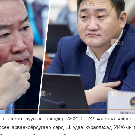
 ээлжит чуулган өнөөдөр /2025.01.24/ хаалтаа хийнэ. 
рсөн арванхоёрдугаар сард 11 удаа хуралдахад УИХ-ын 