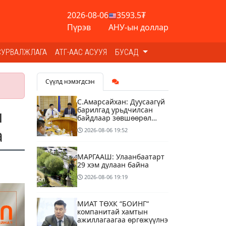
2026-08-06
3593.5₮
Пүрэв
АНУ-ын доллар
СУРВАЛЖЛАГА
АТГ-ААС АСУУЯ
БУСАД
Сүүлд нэмэгдсэн
С.Амарсайхан: Дуусаагүй
барилгад урьдчилсан
н
байдлаар зөвшөөрөл
гэрчилгээ олгохгүй
а
2026-08-06
19:52
байхаар зохион
байгуулалт хий
МАРГААШ: Улаанбаатарт
29 хэм дулаан байна
2026-08-06
19:19
МИАТ ТӨХК “БОИНГ“
компанитай хамтын
ажиллагаагаа өргөжүүлнэ