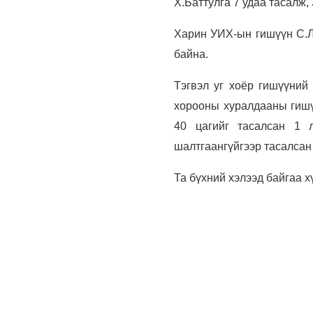
Х.Баттулга 7 удаа тасалж,
Харин УИХ-ын гишүүн С.Лү
байна.
Тэгвэл уг хоёр гишүүний
хорооны хуралдааны гишү
40 цагийг тасалсан 1 
шалтгаангүйгээр тасалсан
Та бүхний хэлээд байгаа х