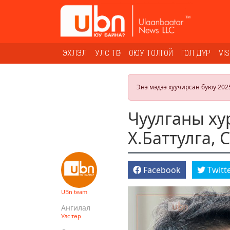
ЭХЛЭЛ
УЛС ТӨР
ОЮУ ТОЛГОЙ
ГОЛ ДҮР
VI
Энэ мэдээ хуучирсан буюу 202
Чуулганы ху
Х.Баттулга, 
Facebook
Twitt
UBn team
Ангилал
Улс төр