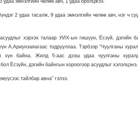
 3 удаа эмнэлгийн чөлөө авч, 1 удаа оролцжээ.
ндэг 2 удаа тасалж, 9 удаа эмнэлгийн чөлөө авч, нэг ч су
 асуудлыг хэрхэх талаар УИХ-ын гишүүн, Ёсзүй, дэгийн б
үн А.Ариунзаяагаас тодрууллаа. Тэрбээр "Чуулганы хура
л хүн байна. Жилд 5-аас дээш удаа чуулганы хурал
 бол Ёсзүйн, дэгийн байнгын хороогоор асуудлыг хэлэлцэнэ.
үмүүсээс тайлбар авна" гэлээ.