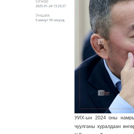
Огноо
2025-01-24 13:23:27
Унших
0 минут 59 секунд
УИХ-ын 2024 оны намрын
чуулганы хуралдаан өнгө