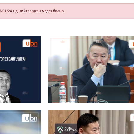
зөвшөөрөл
гэрчилгээ
5/01/24-нд нийтлэгдсэн мэдээ болно.
олгохгүй
байхаар зохион
байгуулалт хий