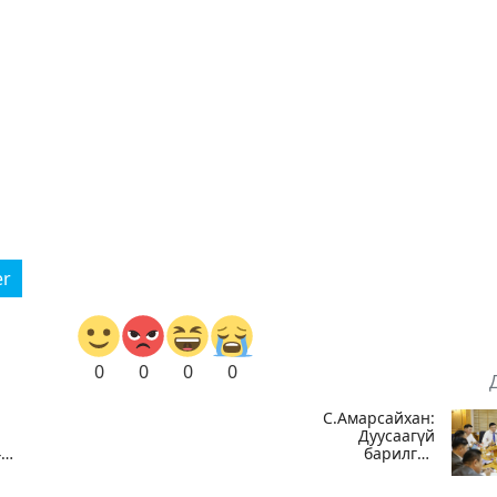
er
0
0
0
0
С.Амарсайхан:
Дуусаагүй
40
барилгад
урьдчилсан
байдлаар