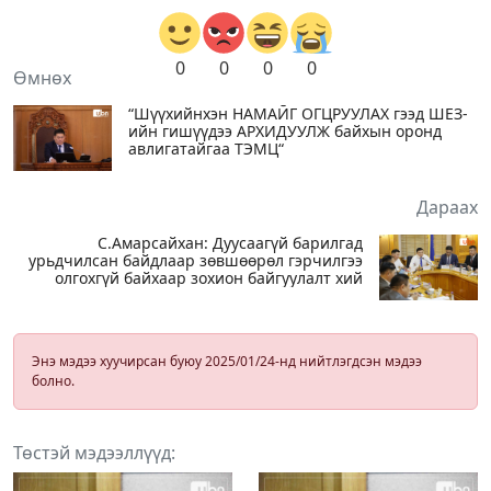
0
0
0
0
Өмнөх
“Шүүхийнхэн НАМАЙГ ОГЦРУУЛАХ гээд ШЕЗ-
ийн гишүүдээ АРХИДУУЛЖ байхын оронд
авлигатайгаа ТЭМЦ“
Дараах
С.Амарсайхан: Дуусаагүй барилгад
урьдчилсан байдлаар зөвшөөрөл гэрчилгээ
олгохгүй байхаар зохион байгуулалт хий
Энэ мэдээ хуучирсан буюу 2025/01/24-нд нийтлэгдсэн мэдээ
болно.
Төстэй мэдээллүүд: