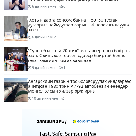
6 цагийн өмнө
6
“Хотын дарга сонсож байна” 150150 тусгай
дугаарыг наймдугаар сарын 14-нөөс ажиллуулж
эхэлнэ
6 цагийн өмнө
“Супер бэлэгтэй 20 жил“ аяны хоёр өрөө байрны
эзэн: Охиныхоо төрсөн өдрөөр байртай болно
гэдэг хамгийн том аз завшаан
9 цагийн өмнө
1
Ангарскийн газрын тос боловсруулах үйлдвэрээс
ачигдсан 1980 тонн АИ-92 автобензин өнөөдөр
Монгол Улсын хилээр орж ирнэ
10 цагийн өмнө
1
Д.Амарбаясгалан: Шатахууны хомсдол биш
төрийн бодлогын хомсдол үүсээд байна
11 цагийн өмнө
6