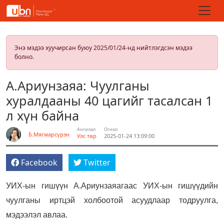
Энэ мэдээ хуучирсан буюу 2025/01/24-нд нийтлэгдсэн мэдээ
болно.
А.Ариунзаяа: Чуулганы
хуралдааны 40 цагийг тасалсан 1
л хүн байна
Ангилал
Огноо
Б.Мягмарсүрэн
Улс төр
2025-01-24 13:09:00
Facebook
Twitter
УИХ-ын гишүүн А.Ариунзаяагаас УИХ-ын гишүүдийн
чуулганы иртцэй холбоотой асуудлаар тодруулга,
мэдээлэл авлаа.