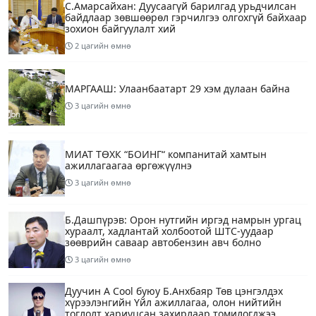
С.Амарсайхан: Дуусаагүй барилгад урьдчилсан
байдлаар зөвшөөрөл гэрчилгээ олгохгүй байхаар
зохион байгуулалт хий
2 цагийн өмнө
МАРГААШ: Улаанбаатарт 29 хэм дулаан байна
3 цагийн өмнө
МИАТ ТӨХК “БОИНГ“ компанитай хамтын
ажиллагаагаа өргөжүүлнэ
3 цагийн өмнө
Б.Дашпүрэв: Орон нутгийн иргэд намрын ургац
хураалт, хадлантай холбоотой ШТС-уудаар
зөөврийн саваар автобензин авч болно
3 цагийн өмнө
Дуучин A Cool буюу Б.Анхбаяр Төв цэнгэлдэх
хүрээлэнгийн Үйл ажиллагаа, олон нийтийн
тоглолт хариуцсан захирлаар томилогджээ