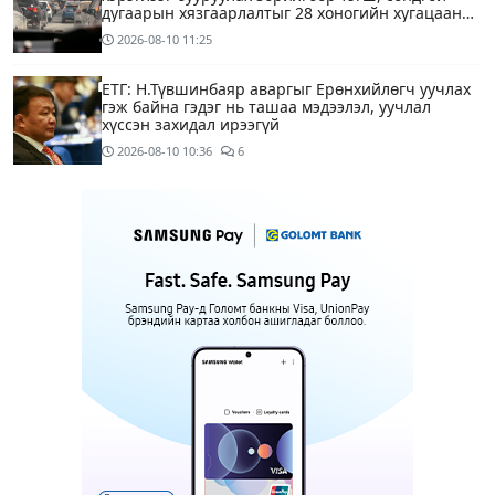
дугаарын хязгаарлалтыг 28 хоногийн хугацаанд
хийнэ“
2026-08-10
11:25
ЕТГ: Н.Түвшинбаяр аваргыг Ерөнхийлөгч уучлах
гэж байна гэдэг нь ташаа мэдээлэл, уучлал
хүссэн захидал ирээгүй
2026-08-10
10:36
6
Энэ бямба гарагаас тэгш, сондгой дугаарын
хязгаарлалтаар хөдөлгөөнд оролцоно
2026-08-10
09:25
Нийслэлийн цэцэрлэгийн цахим бүртгэл эхэллээ
2026-08-10
09:20
1
Хүүхдээ цэцэрлэгт бүртгүүлэхдээ юуг анхаарах вэ
15 цагийн өмнө