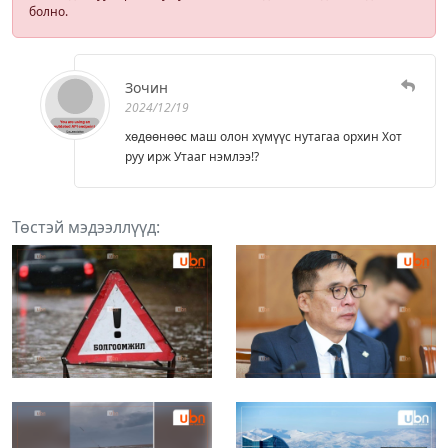
болно.
Зочин
2024/12/19
хөдөөнөөс маш олон хүмүүс нутагаа орхин Хот
руу ирж Утааг нэмлээ!?
Төстэй мэдээллүүд: