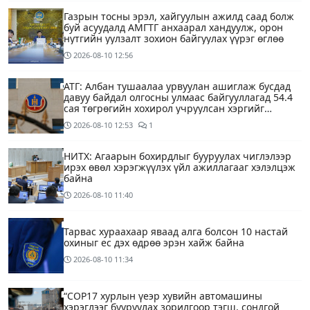
Газрын тосны эрэл, хайгуулын ажилд саад болж
буй асуудалд АМГТГ анхаарал хандуулж, орон
нутгийн уулзалт зохион байгуулах үүрэг өглөө
2026-08-10
12:56
АТГ: Албан тушаалаа урвуулан ашиглаж бусдад
давуу байдал олгосны улмаас байгууллагад 54.4
сая төгрөгийн хохирол учруулсан хэргийг
прокурорт шилжүүллээ
2026-08-10
12:53
1
НИТХ: Агаарын бохирдлыг бууруулах чиглэлээр
ирэх өвөл хэрэгжүүлэх үйл ажиллагааг хэлэлцэж
байна
2026-08-10
11:40
Тарвас хураахаар яваад алга болсон 10 настай
охиныг ес дэх өдрөө эрэн хайж байна
2026-08-10
11:34
“COP17 хурлын үеэр хувийн автомашины
хэрэглээг бууруулах зорилгоор тэгш, сондгой