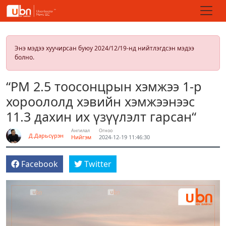
Энэ мэдээ хуучирсан буюу 2024/12/19-нд нийтлэгдсэн мэдээ
болно.
“PM 2.5 тоосонцрын хэмжээ 1-р
хороололд хэвийн хэмжээнээс
11.3 дахин их үзүүлэлт гарсан“
Ангилал
Огноо
Д.Дарьсүрэн
Нийгэм
2024-12-19 11:46:30
Facebook
Twitter