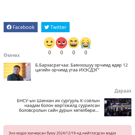
Facebook
Twitter
0
0
0
0
Өмнөх
Б.Бархасрагчаа: Баянхошуу орчимд өдөр 12
цагийн орчимд утаа ИХЭСДЭГ“
Дараах
БНСУ-ын Шинхан их сургууль К-соёлын
наадам болон мэргэжилд суурилсан
боловсролын сайн дурын хөтөлбөрийг
амжилттай зохион байгууллаа
Энэ мэдээ хуучирсан буюу 2024/12/19-нд нийтлэгдсэн мэдээ