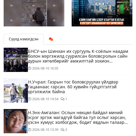
Сүүлд нэмэгдсэн
БНСУ-ын Шинхан их сургууль К-соёлын наадам
болон мэргэжилд суурилсан боловсролын сайн
дурын хөтөлбөрийг амжилттай зохион
байгууллаа
2026-08-10
16:05
Н.Учрал: Газрын тос боловсруулах үйлдвэр
гацаанаас гарсан. 60 хувийн гүйцэтгэлтэй
үргэлжилж байна
2026-08-10
14:54
1
Н.Энх-Амгалан: Ослын нөхцөл байдал миний
эсрэг эргэж магадгүй байгаа тул ослыг харсан,
үзсэн хүмүүс холбогдож, бодит явдлын талаар
ярьж өгч тусална уу
2026-08-10
13:39
3