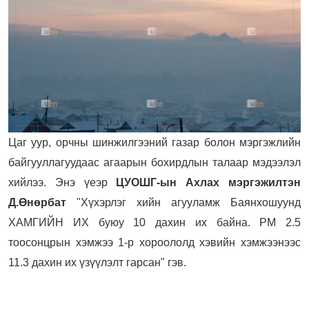
Цаг уур, орчны шинжилгээний газар болон мэргэжлийн
байгууллагуудаас агаарын бохирдлын талаар мэдээлэл
хийлээ. Энэ үеэр
ЦУОШГ-ын Ахлах мэргэжилтэн
Д.Өнөрбат
"Хүхэрлэг хийн агууламж Баянхошуунд
ХАМГИЙН ИХ буюу 10 дахин их байна. PM 2.5
тоосонцрын хэмжээ 1-р хороололд хэвийн хэмжээнээс
11.3 дахин их үзүүлэлт гарсан" гэв.