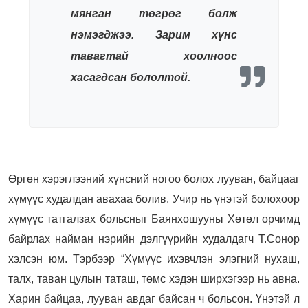
мянган төгрөг болж
нэмэгджээ. Зарим хүнс
тавагтай хоолноос
хасагдсан бололтой.
Өргөн хэрэглээний хүнсний ногоо болох лууван, байцааг
хүмүүс худалдан авахаа болив. Учир нь үнэтэй болохоор
хүмүүс татгалзах больсныг Баянхошууны Хөтөл орчимд
байрлах найман нэрийн дэлгүүрийн худалдагч Т.Сонор
хэлсэн юм. Тэрбээр “Хүмүүс ихэвчлэн элэгний нухаш,
талх, таван цулын таташ, төмс хэдэн ширхэгээр нь авна.
Харин байцаа, лууван авдаг байсан ч больсон. Үнэтэй л