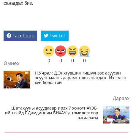
санагдах биз.
Facebook
Twitter
0
0
0
0
Өмнөх
Н.Учрал: Д.Энхтүвшин гишүүнээс асуусан
асуулт маань дарамт гэж санагдаж. Их эмзэг
хүн бололтой
Дараах
Шатахууны асуудлаар ирэх 7 хоногт АҮЭБ-
ийн сайд Г.Дамдинням БНХАУ-д томилолтоор
ажиллана