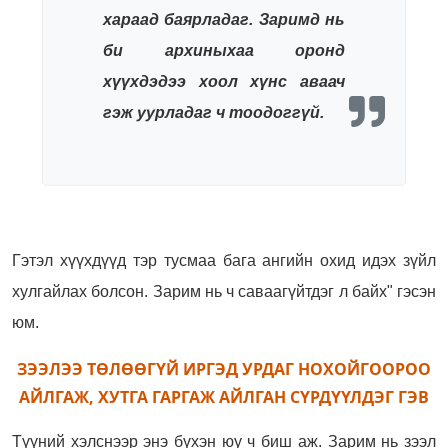
хараад баярладаг. Заримд нь
би архиныхаа оронд
хүүхдэдээ хоол хүнс аваач
гэж уурладаг ч тоодоггүй.
Гэтэл хүүхдүүд тэр тусмаа бага ангийн охид идэх зүйл
хулгайлах болсон. Зарим нь ч саваагүйтдэг л байх" гэсэн
юм.
ЗЭЭЛЭЭ ТӨЛӨӨГҮЙ ИРГЭД УРДАГ НОХОЙГООРОО
АЙЛГАЖ, ХУТГА ГАРГАЖ АЙЛГАН СҮРДҮҮЛДЭГ ГЭВ
Түүний хэлснээр энэ бүхэн юу ч биш аж. Зарим нь зээл