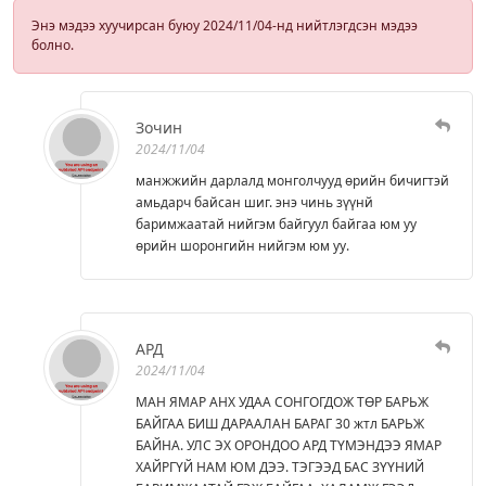
Энэ мэдээ хуучирсан буюу 2024/11/04-нд нийтлэгдсэн мэдээ
болно.
Зочин
2024/11/04
манжжийн дарлалд монголчууд өрийн бичигтэй
амьдарч байсан шиг. энэ чинь зүүнй
баримжаатай нийгэм байгуул байгаа юм уу
өрийн шоронгийн нийгэм юм уу.
АРД
2024/11/04
МАН ЯМАР АНХ УДАА СОНГОГДОЖ ТӨР БАРЬЖ
БАЙГАА БИШ ДАРААЛАН БАРАГ 30 жтл БАРЬЖ
БАЙНА. УЛС ЭХ ОРОНДОО АРД ТҮМЭНДЭЭ ЯМАР
ХАЙРГҮЙ НАМ ЮМ ДЭЭ. ТЭГЭЭД БАС ЗҮҮНИЙ