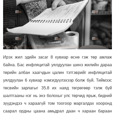
Ирэх жил эдийн засаг 8 хувиар өснө гэж төр амлаж
байна. Бас инфляцитай уялдуулан шинэ жилийн дараа
төрийн албан хаагчдын цалин тэтгэврийг инфляцитай
уялдуулан 6 хувиар нэмэгдүүлэхээр болж буй. Тиймээс
төсвийн зарлагыг 35.8 их наяд төгрөгөөр тэлж буй
шалтгааны нэг нь энэ болохыг улс төрчид ярьж, бидний
зүүдэндээ ч хараагүй том тоогоор маргалдах хооронд
саарал ордны цаана амьдрал даан ч хараан бараан