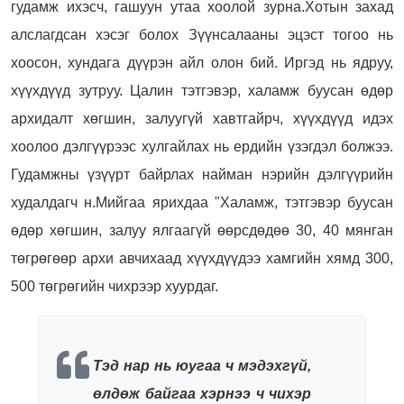
гудамж ихэсч, гашуун утаа хоолой зурна.Хотын захад
алслагдсан хэсэг болох Зүүнсалааны эцэст тогоо нь
хоосон, хундага дүүрэн айл олон бий. Иргэд нь ядруу,
хүүхдүүд зутруу. Цалин тэтгэвэр, халамж буусан өдөр
архидалт хөгшин, залуугүй хавтгайрч, хүүхдүүд идэх
хоолоо дэлгүүрээс хулгайлах нь ердийн үзэгдэл болжээ.
Гудамжны үзүүрт байрлах найман нэрийн дэлгүүрийн
худалдагч н.Мийгаа ярихдаа "Халамж, тэтгэвэр буусан
өдөр хөгшин, залуу ялгаагүй өөрсдөдөө 30, 40 мянган
төгрөгөөр архи авчихаад хүүхдүүдээ хамгийн хямд 300,
500 төгрөгийн чихрээр хуурдаг.
Тэд нар нь юугаа ч мэдэхгүй,
өлдөж байгаа хэрнээ ч чихэр