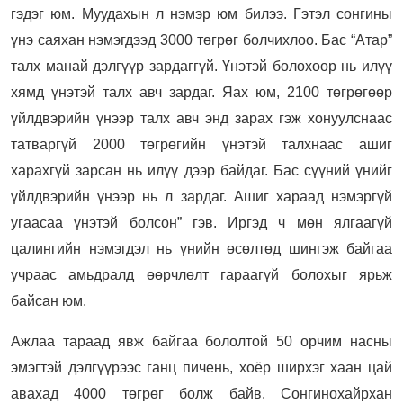
гэдэг юм. Муудахын л нэмэр юм билээ. Гэтэл сонгины
үнэ саяхан нэмэгдээд 3000 төгрөг болчихлоо. Бас “Атар”
талх манай дэлгүүр зардаггүй. Үнэтэй болохоор нь илүү
хямд үнэтэй талх авч зардаг. Яах юм, 2100 төгрөгөөр
үйлдвэрийн үнээр талх авч энд зарах гэж хонуулснаас
татваргүй 2000 төгрөгийн үнэтэй талхнаас ашиг
харахгүй зарсан нь илүү дээр байдаг. Бас сүүний үнийг
үйлдвэрийн үнээр нь л зардаг. Ашиг хараад нэмэргүй
угаасаа үнэтэй болсон” гэв. Иргэд ч мөн ялгаагүй
цалингийн нэмэгдэл нь үнийн өсөлтөд шингэж байгаа
учраас амьдралд өөрчлөлт гараагүй болохыг ярьж
байсан юм.
Ажлаа тараад явж байгаа бололтой 50 орчим насны
эмэгтэй дэлгүүрээс ганц пичень, хоёр ширхэг хаан цай
авахад 4000 төгрөг болж байв. Сонгинохайрхан