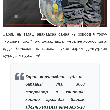
Зарим нь таташ авахаасаа санаа нь зовоод ч тэрүү
"нохойны хоол" гэж хэлээд авдаг мөртлөө хоолоо хийж
иддэг болохыг нь гайхдаг тухай зарим дэлгүүрийн
худалдагч нуусангүй.
Харин өөрчлөгдсөн зүйл нь,
барааны үнэ. 3000
төгрөгөөр л хоногийн
хоолоо аргалдаг байсан
айлын хэрэглээ өнөөдөр 5-10