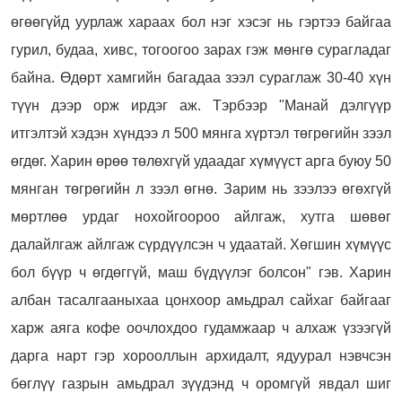
өгөөгүйд уурлаж хараах бол нэг хэсэг нь гэртээ байгаа
гурил, будаа, хивс, тогоогоо зарах гэж мөнгө сурагладаг
байна. Өдөрт хамгийн багадаа зээл сураглаж 30-40 хүн
түүн дээр орж ирдэг аж. Тэрбээр "Манай дэлгүүр
итгэлтэй хэдэн хүндээ л 500 мянга хүртэл төгрөгийн зээл
өгдөг. Харин өрөө төлөхгүй удаадаг хүмүүст арга буюу 50
мянган төгрөгийн л зээл өгнө. Зарим нь зээлээ өгөхгүй
мөртлөө урдаг нохойгоороо айлгаж, хутга шөвөг
далайлгаж айлгаж сүрдүүлсэн ч удаатай. Хөгшин хүмүүс
бол бүүр ч өгдөггүй, маш бүдүүлэг болсон" гэв. Харин
албан тасалгааныхаа цонхоор амьдрал сайхаг байгааг
харж аяга кофе оочлохдоо гудамжаар ч алхаж үзээгүй
дарга нарт гэр хорооллын архидалт, ядуурал нэвчсэн
бөглүү газрын амьдрал зүүдэнд ч оромгүй явдал шиг