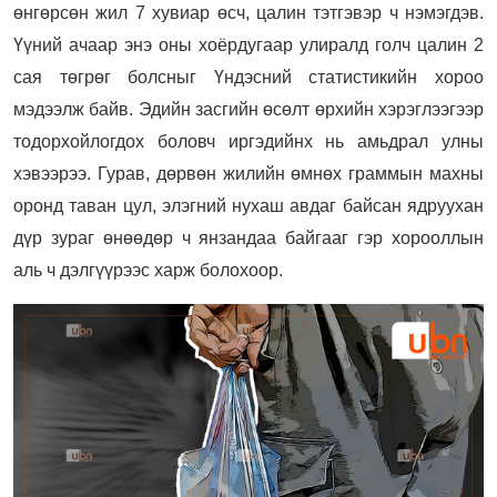
өнгөрсөн жил 7 хувиар өсч, цалин тэтгэвэр ч нэмэгдэв.
Үүний ачаар энэ оны хоёрдугаар улиралд голч цалин 2
сая төгрөг болсныг Үндэсний статистикийн хороо
мэдээлж байв. Эдийн засгийн өсөлт өрхийн хэрэглээгээр
тодорхойлогдох боловч иргэдийнх нь амьдрал улны
хэвээрээ. Гурав, дөрвөн жилийн өмнөх граммын махны
оронд таван цул, элэгний нухаш авдаг байсан ядруухан
дүр зураг өнөөдөр ч янзандаа байгааг гэр хорооллын
аль ч дэлгүүрээс харж болохоор.