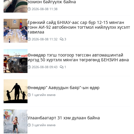
зохион байгуулж байна
2026-08-08
11:38
Ерөнхий сайд БНХАУ-аас сар бүр 12-15 мянган
тонн АИ-92 автобензин тогтмол нийлүүлэх хүсэлт
тавилаа
2026-08-08
11:32
3
Өнөөдөр тэгш тоогоор төгссөн автомашинтай
иргэд 50 хүртэлх мянган төгрөгөнд БЕНЗИН авна
2026-08-08
09:43
1
Өнөөдөр” Аавуудын баяр”-ын өдөр
1 цагийн өмнө
Улаанбаатарт 31 хэм дулаан байна
3 цагийн өмнө