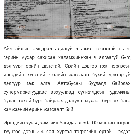
Айл айлын амьдрал адилгүй ч ажил төрөлтэй нь ч,
гэрийн мухар сахисан халамжийнхан ч ялгаагүй бүгд
дэлгүүрт өрийн данстай.
Өрийн дэвтэр гэж нэрлэсэн
иргэдийн хүнсний зээлийн жагсаалт бүхий дэвтэргүй
дэлгүүр гэж алга. Автобусны буудалд байрлах
супермаркетуудаас авхуулаад сүлжилдсэн гудамжны
булан тохой бүрт байрлах дэлгүүр, мухлаг бүрт их бага
хэмжээний өрийн жагсаалт бий.
Иргэдийн хувьд хамгийн багадаа л 50-100 мянган төгрөг,
түүнээс дээш 2.4 сая хүртэл төгрөгийн өртэй. Гэхдээ