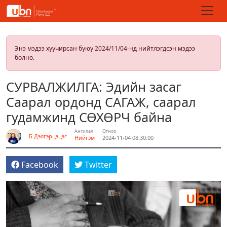
Энэ мэдээ хуучирсан буюу 2024/11/04-нд нийтлэгдсэн мэдээ
болно.
СУРВАЛЖИЛГА: Эдийн засаг
Саарал ордонд САГАЖ, саарал
гудамжинд СӨХӨРЧ байна
Ангилал
Огноо
Б.Дэлгэрцэцэг
Нийгэм
2024-11-04 08:30:00
Facebook
Twitter