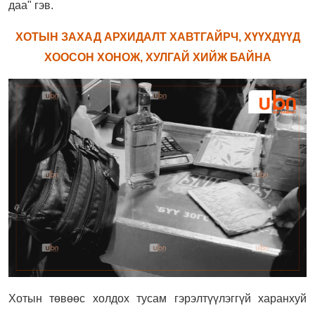
даа" гэв.
ХОТЫН ЗАХАД АРХИДАЛТ ХАВТГАЙРЧ, ХҮҮХДҮҮД
ХООСОН ХОНОЖ, ХУЛГАЙ ХИЙЖ БАЙНА
Хотын төвөөс холдох тусам гэрэлтүүлэггүй харанхуй