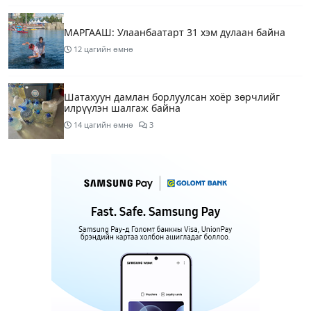
МАРГААШ: Улаанбаатарт 31 хэм дулаан байна
12 цагийн өмнө
Шатахуун дамлан борлуулсан хоёр зөрчлийг
илрүүлэн шалгаж байна
14 цагийн өмнө
3
Энэ сарын 9-13-ныг хүртэлх цаг агаарын
урьдчилсан төлөв
16 цагийн өмнө
Шатахуун дамлаж байгаа асуудалд ТЕГ-аас
холбогдох мэдээллийн дагуу шалгалтын
ажиллагааг эрчимжүүлж байна
19 цагийн өмнө
8
Аялал жуулчлалын компанийн автомашинуудыг