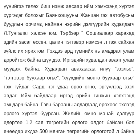
үүнийгээ төлөх биш нэмж авсаар ийм хэмжээнд хүртэл
хүргэдэг болохыг Баянхошууны Жанцан гэх автобусны
буудлын орчимд найман нэрийн дэлгүүрийн худалдагч
Л.Тунгалаг хэлсэн юм. Тэрбээр " Сошиалаар харахад
эдийн засаг өссөн, цалин тэтгэвэр нэмсэн л гэж сайхан
зүйлс их ярих юм. Гэхдээ ард түмнийх нь амьдрал улам
доройтож байна шүү дээ. Иргэдийн худалдан авалт улам
муудаж байна. Худалдан авахаасаа илүү “зээлье”,
“тэтгэвэр буухаар өгье”, “хүүхдийн мөнгө буухаар өгье”
гэж гуйдаг. Сард нэг удаа өрөө өгнө, эргүүлээд зээл
авдаг. Ийм байдлаар иргэд өрийн гинжин хэлхээнд
амьдарч байна. Гэвч барааны алдагдалд орохоос эхлээд
орлого хүртэл буурсан. Жилийн өмнө манай дэлгүүр
өдөртөө 1.2 сая төгрөгийн орлого олдог байсан бол
өнөөдөр ихдээ 500 мянган төгрөгийн орлоготой л байна