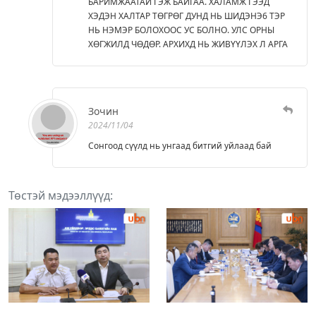
БАРИМЖААТАЙ ГЭЖ БАЙГАА. ХАЛАМЖ ГЭЭД
ХЭДЭН ХАЛТАР ТӨГРӨГ ДУНД НЬ ШИДЭНЭ6 ТЭР
НЬ НЭМЭР БОЛОХООС УС БОЛНО. УЛС ОРНЫ
ХӨГЖИЛД ЧӨДӨР. АРХИХД НЬ ЖИВҮҮЛЭХ Л АРГА
Зочин
2024/11/04
Сонгоод сүүлд нь унгаад битгий уйлаад бай
Төстэй мэдээллүүд: