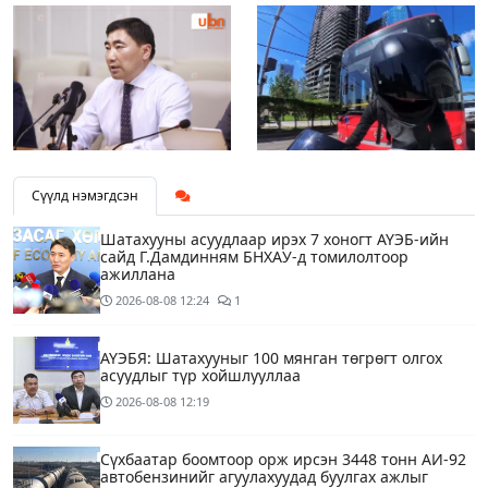
Сүүлд нэмэгдсэн
Шатахууны асуудлаар ирэх 7 хоногт АҮЭБ-ийн
сайд Г.Дамдинням БНХАУ-д томилолтоор
ажиллана
2026-08-08
12:24
1
АҮЭБЯ: Шатахууныг 100 мянган төгрөгт олгох
асуудлыг түр хойшлууллаа
2026-08-08
12:19
Сүхбаатар боомтоор орж ирсэн 3448 тонн АИ-92
автобензинийг агуулахуудад буулгах ажлыг