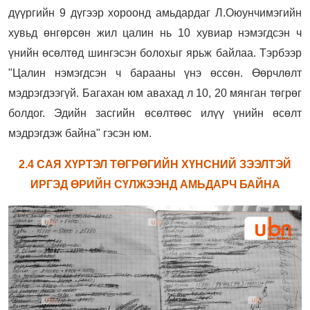
дүүргийн 9 дүгээр хороонд амьдардаг Л.Оюунчимэгийн
хувьд өнгөрсөн жил цалин нь 10 хувиар нэмэгдсэн ч
үнийн өсөлтөд шингэсэн болохыг ярьж байлаа. Тэрбээр
"Цалин нэмэгдсэн ч барааны үнэ өссөн. Өөрчлөлт
мэдрэгдээгүй. Багахан юм авахад л 10, 20 мянган төгрөг
болдог. Эдийн засгийн өсөлтөөс илүү үнийн өсөлт
мэдрэгдэж байна" гэсэн юм.
2.4 САЯ ХҮРТЭЛ ТӨГРӨГИЙН ХҮНСНИЙ ЗЭЭЛТЭЙ
ИРГЭД ӨРИЙН СҮЛЖЭЭНД АМЬДАРЧ БАЙНА