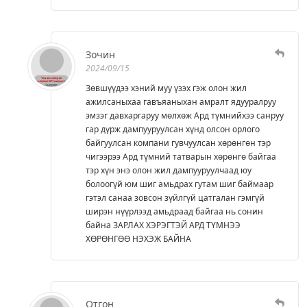
Зочин
2024/09/15
Зөвшүүдээ хэний муу үзэх гэж олон жил
ажилсаныхаа гавъяаныхан амралт ядууралруу
эмзэг давхаргаруу мөлхөж Ард түмнийхээ санруу
гар дүрж дампууруулсан хүнд олсон орлого
байгуулсан компани гувчуулсан хөрөнгөн тэр
чигээрээ Ард түмний татварын хөрөнгө байгаа
тэр хүн энэ олон жил дампууруулчаад юу
болоогүй юм шиг амьдрах гутам шиг баймаар
гэтэл санаа зовсон зүйлгүй цатгалан гэмгүй
ширэн нүүрлээд амьдраад байгаа нь сонин
байна ЗАРЛАХ ХЭРЭГТЭЙ АРД ТҮМНЭЭ
ХӨРӨНГӨӨ НЭХЭЖ БАЙНА
Отгон