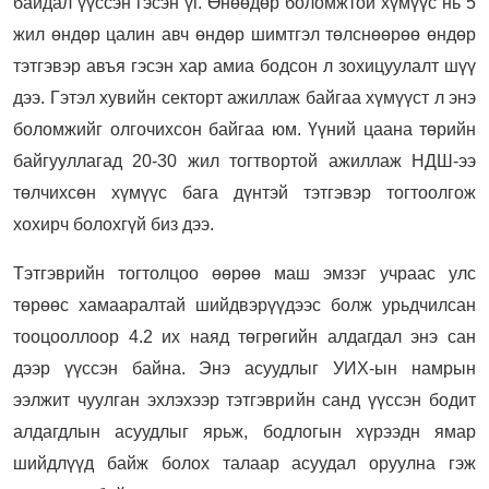
байдал үүссэн гэсэн үг. Өнөөдөр боломжтой хүмүүс нь 5
жил өндөр цалин авч өндөр шимтгэл төлснөөрөө өндөр
тэтгэвэр авъя гэсэн хар амиа бодсон л зохицуулалт шүү
дээ. Гэтэл хувийн секторт ажиллаж байгаа хүмүүст л энэ
боломжийг олгочихсон байгаа юм. Үүний цаана төрийн
байгууллагад 20-30 жил тогтвортой ажиллаж НДШ-ээ
төлчихсөн хүмүүс бага дүнтэй тэтгэвэр тогтоолгож
хохирч болохгүй биз дээ.
Тэтгэврийн тогтолцоо өөрөө маш эмзэг учраас улс
төрөөс хамааралтай шийдвэрүүдээс болж урьдчилсан
тооцооллоор 4.2 их наяд төгрөгийн алдагдал энэ сан
дээр үүссэн байна. Энэ асуудлыг УИХ-ын намрын
ээлжит чуулган эхлэхээр тэтгэврийн санд үүссэн бодит
алдагдлын асуудлыг ярьж, бодлогын хүрээдн ямар
шийдлүүд байж болох талаар асуудал оруулна гэж