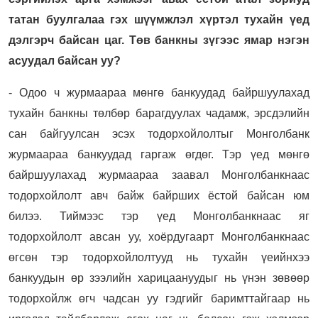
татан буулгалаа гэх шүүмжлэл хүртэл тухайн үед
дэлгэрч байсан цаг. Төв банкны зүгээс ямар нэгэн
асуудал байсан уу?
- Одоо ч журмаараа мөнгө банкуудад байршуулахад
тухайн банкны төлбөр барагдуулах чадамж, эрсдэлийн
сан байгуулсан эсэх тодорхойлолтыг Монголбанк
журмаараа банкуудад гаргаж өгдөг. Тэр үед мөнгө
байршуулахад журмаараа заавал Монголбанкнаас
тодорхойлолт авч байж байрших ёстой байсан юм
билээ. Тиймээс тэр үед Монголбанкнаас яг
тодорхойлолт авсан уу, хоёрдугаарт Монголбанкнаас
өгсөн тэр тодорхойлолтууд нь тухайн үеийнхээ
банкуудын өр зээлийн харицаануудыг нь үнэн зөвөөр
тодорхойлж өгч чадсан уу гэдгийг баримттайгаар нь