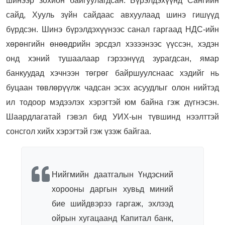
шинээр зохион байгуулагдсан. Бүрэлдэхүүнд Сангийн
сайд, Хууль зүйн сайдаас авхуулаад шинэ гишүүд
бүрдсэн. Шинэ бүрэлдэхүүнээс санал гаргаад НДС-ийн
хөрөнгийн өнөөдрийн эрсдэл хэзээнээс үүссэн, хэдэн
онд хэний тушаалаар гэрээнүүд зурагдсан, ямар
банкуудад хэчнээн төгрөг байршуулснаас хэдийг нь
буцаан төвлөрүүлж чадсан эсэх асуудлыг олон нийтэд
ил тодоор мэдээлэх хэрэгтэй юм байна гэж дүгнэсэн.
Шаардлагатай гэвэл бид УИХ-ын түвшинд нээлттэй
сонсгол хийх хэрэгтэй гэж үзэж байгаа.
Нийгмийн даатгалын Үндэсний
хорооны даргын хувьд миний
бие шийдвэрээ гаргаж, эхлээд
ойрын хугацаанд Капитал банк,