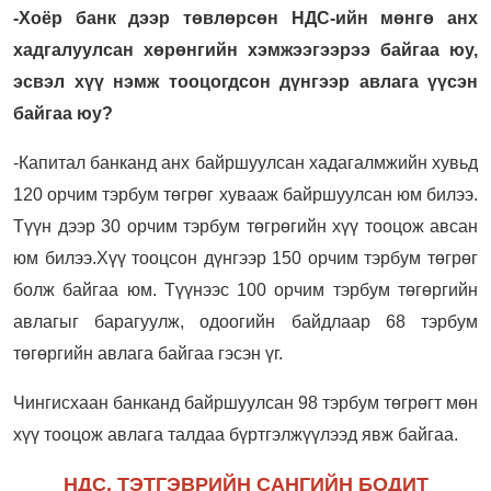
-Хоёр банк дээр төвлөрсөн НДС-ийн мөнгө анх
хадгалуулсан хөрөнгийн хэмжээгээрээ байгаа юу,
эсвэл хүү нэмж тооцогдсон дүнгээр авлага үүсэн
байгаа юу?
-Капитал банканд анх байршуулсан хадагалмжийн хувьд
120 орчим тэрбум төгрөг хувааж байршуулсан юм билээ.
Түүн дээр 30 орчим тэрбум төгрөгийн хүү тооцож авсан
юм билээ.Хүү тооцсон дүнгээр 150 орчим тэрбум төгрөг
болж байгаа юм. Түүнээс 100 орчим тэрбум төгөргийн
авлагыг барагуулж, одоогийн байдлаар 68 тэрбум
төгөргийн авлага байгаа гэсэн үг.
Чингисхаан банканд байршуулсан 98 тэрбум төгрөгт мөн
хүү тооцож авлага талдаа бүртгэлжүүлээд явж байгаа.
НДС, ТЭТГЭВРИЙН САНГИЙН БОДИТ