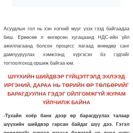
Асуудлын гол нь хэн нэгний мууг үзэх гээд байгаадаа
биш. Ерөөсөө л өнгөрсөн хугацаанд НДС-ийн үйл
ажиллагаанд болсон процесс яагаад өнөөдөр санг
дампууруулах хэмжээнд хүргэсэн бэ гэдгийг
тогтоолгоход оршиж байгаа юм.
ШҮҮХИЙН ШИЙДВЭР ГҮЙЦЭТГЭЛД ЭХЛЭЭД
ИРГЭНИЙ, ДАРАА НЬ ТӨРИЙН ӨР ТӨЛБӨРИЙГ
БАРАГДУУЛНА ГЭДЭГ ОЙЛГОМЖГҮЙ ЖУРАМ
ҮЙЛЧИЛЖ БАЙНА
-Тухайн хоёр банк дээр өр барагдуулах талаар
шүүхийн шийдвэр гарсан байдаг шүү дээ. Гэтэл
өнөөдрийг хүртэл яагаад бодитой үр дүнд хүрч