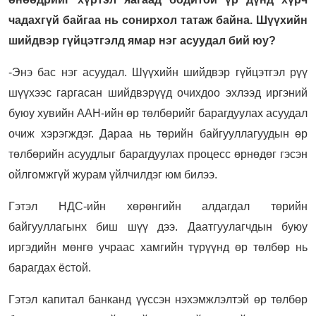
чадахгүй байгаа нь сонирхол татаж байна. Шүүхийн
шийдвэр гүйцэтгэлд ямар нэг асуудал бий юу?
-Энэ бас нэг асуудал. Шүүхийн шийдвэр гүйцэтгэл рүү
шүүхээс гаргасан шийдвэрүүд очихдоо эхлээд иргэний
буюу хувийн ААН-ийн өр төлбөрийг барагдуулах асуудал
очиж хэрэгждэг. Дараа нь төрийн байгууллагуудын өр
төлбөрийн асуудлыг барагдуулах процесс өрнөдөг гэсэн
ойлгомжгүй журам үйлчилдэг юм билээ.
Гэтэл НДС-ийн хөрөнгийн алдагдал төрийн
байгууллагынх биш шүү дээ. Даатгуулагчдын буюу
иргэдийн мөнгө учраас хамгийн түрүүнд өр төлбөр нь
барагдах ёстой.
Гэтэл капитал банканд үүссэн нэхэмжлэлтэй өр төлбөр