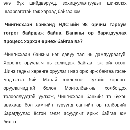
энэ бүх шийдвэрүүд, зохицуулалтуудыг шинжлэх
шаарлагатай гэж хараад байгаа юм.
-Чингисхаан банканд НДС-ийн 98 орчим тэрбум
төгрөг байршиж байна. Банкны өр барагдуулах
процесс хэрхэн өрнөж байгаа вэ?
-Чингисхаан банкны нэг давуу тал нь дампуураагүй.
Хөрөнгө оруулагч нь солигдож байгаа гэж ойлгосон.
Шинэ гадны хөрөнгө оруулагч нар орж ирж байгаа гэсэн
мэдээлэл бий. Манай зөвлөлөөс тухайн хөрөнгө
оруулагчидтай болон Монголбанкны холбогдох
төлөөллүүдтэй уулзаж, Чингисхаан банкийг та бүхэн
авахаар бол хамгийн түрүүнд сангийн өр төлбөрийг
барагдуулах ёстой гэдэг асуудлыг ярьж байгаа юм
билээ.