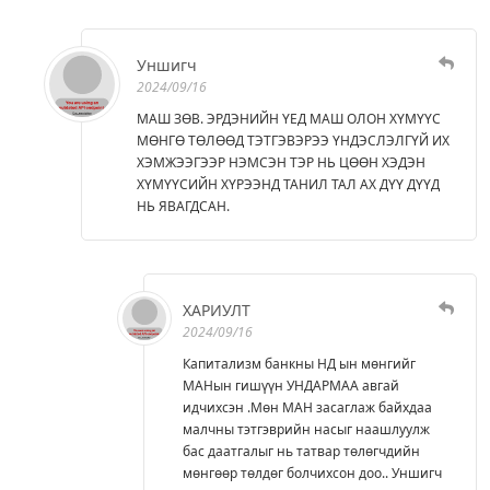
Уншигч
2024/09/16
МАШ ЗӨВ. ЭРДЭНИЙН ҮEД МАШ ОЛОН ХҮМҮҮС
МӨНГӨ ТӨЛӨӨД ТЭТГЭВЭРЭЭ ҮНДЭСЛЭЛГҮЙ ИХ
ХЭМЖЭЭГЭЭР НЭМСЭН ТЭР НЬ ЦӨӨН ХЭДЭН
ХҮМҮҮСИЙН ХҮРЭЭНД ТАНИЛ ТАЛ АХ ДҮҮ ДҮҮД
НЬ ЯВАГДСАН.
ХАРИУЛТ
2024/09/16
Капитализм банкны НД ын мөнгийг
МАНын гишүүн УНДАРМАА авгай
идчихсэн .Мөн МАН засаглаж байхдаа
малчны тэтгэврийн насыг наашлуулж
бас даатгалыг нь татвар төлөгчдийн
мөнгөөр төлдөг болчихсон доо.. Уншигч