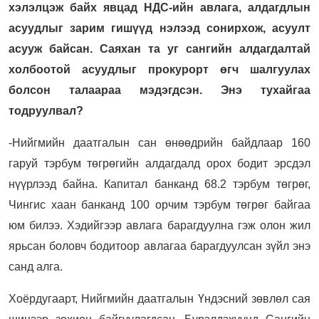
хэлэлцэж байх явцад НДС-ийн авлага, алдагдлын
асуудлыг зарим гишүүд нэлээд сонирхож, асуулт
асууж байсан. Саяхан та уг сангийн алдагдалтай
холбоотой асуудлыг прокурорт өгч шалгуулах
болсон талаараа мэдэгдсэн. Энэ тухайгаа
тодруулвал?
-Нийгмийн даатгалын сан өнөөдрийн байдлаар 160
гаруй тэрбум төгрөгийн алдагдалд орох бодит эрсдэл
нүүрлээд байна. Капитал банканд 68.2 тэрбум төгрөг,
Чингис хаан банканд 100 орчим тэрбум төгрөг байгаа
юм билээ. Хэдийгээр авлага барагдуулна гэж олон жил
ярьсан боловч бодитоор авлагаа барагдуулсан зүйл энэ
санд алга.
Хоёрдугаарт, Нийгмийн даатгалын Үндэсний зөвлөл сая