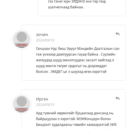
гэх тэнэг юун ЭРДЭНЭ энэ тэр гээд
шалчигнаад байнаа .
зочин
2024/09/16
Ганцхан Ндс биш Эрүүл Мэндийн Даатгалын сан
гэж үнэхээр дампуурсан гаүар байна . Сүүлийн
жилүүдэд шууд эмнэлгүүдээс хасалт хийгээд л
шууд мөнгө төгрөг ордогыг нь дээрэмддэг
болсон . ЭМДЕГ-ыг л шүүхэд өгөх хэрэгтэй
Иргэн
2024/09/15
Ард түмний хөрөнгийг буцаагаад дансанд нь
байршуулах л хэрэгтэй. МЭИКонцерн болон
Бишрэлт худалдааны төвийн хамааралтай УИХ