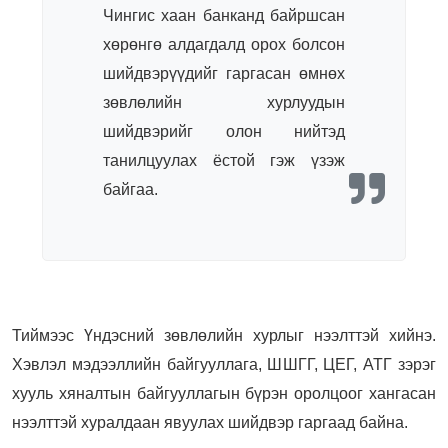
Чингис хаан банканд байршсан
хөрөнгө алдагдалд орох болсон
шийдвэрүүдийг гаргасан өмнөх
зөвлөлийн хурлуудын
шийдвэрийг олон нийтэд
танилцуулах ёстой гэж үзэж
байгаа.
Тиймээс Үндэсний зөвлөлийн хурлыг нээлттэй хийнэ.
Хэвлэл мэдээллийн байгууллага, ШШГГ, ЦЕГ, АТГ зэрэг
хууль хяналтын байгууллагын бүрэн оролцоог хангасан
нээлттэй хуралдаан явуулах шийдвэр гаргаад байна.