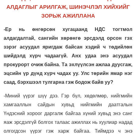
АЛДАГЛЫГ АРИЛГАЖ, ШИНЭЧЛЭЛ ХИЙХИЙГ
ЗОРЬЖ АЖИЛЛАНА
-Ер нь өнгөрсөн хугацаанд НДС тогтмол
алдагдалтай, сангийн хөрөнгө эрсдэлд орсон гэх
зэрэг асуудал яригдаж байсан хэдий ч төдийлөн
шийдэлд хүрч чадаагүй. Анх удаа энэ асуудал
прокурорт очиж байна. Та эхлүүлсэн ажлаа дуусгаж,
эцсийн үр дүнд хүрч чадах уу. Улс төрийн ямар нэг
саад, бэрхшээл тулгарна гэж бодож байв уу?
-Миний үүрэг шүү дээ. Гэр бүл, хөдөлмөр, нийгмийн
хамгааллын сайдын хувьд нийгмийн даатгалын
Үндэсний хороог даргалж байгаа хүний хувьд энэ санг
яаж эрсдэлгүй болгох талаас ажиллах нь хуулиар надад
олгогдсон үүрэг гэж харж байгаа. Тиймдээ ч энэ