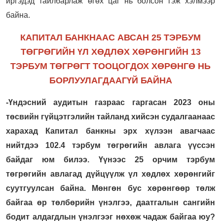
иргэдэд тайлбарлаж өгөх цаг нь болсон гэж хэлмээр
байна.
КАПИТАЛ БАНКНААС АВСАН 25 ТЭРБУМ
ТӨГРӨГИЙН ҮЛ ХӨДЛӨХ ХӨРӨНГИЙН 13
ТЭРБУМ ТӨГРӨГТ ТООЦОГДОХ ХӨРӨНГӨ НЬ
БОРЛУУЛАГДААГҮЙ БАЙНА
-Үндэсний аудитын газраас гаргасан 2023 оны
төсвийн гүйцэтгэлийн тайланд хийсэн судалгаанаас
харахад Капитал банкны эрх хүлээн авагчаас
нийтдээ 102.4 тэрбум төгрөгийн авлага үүссэн
байдаг юм билээ. Үүнээс 25 орчим тэрбум
төгрөгийн авлагад дүйцүүлж үл хөдлөх хөрөнгийг
суутгуулсан байна. Мөнгөн бус хөрөнгөөр төлж
байгаа өр төлбөрийн үнэлгээ, даатгалын сангийн
бодит алдагдлын үнэлгээг нөхөж чадаж байгаа юу?