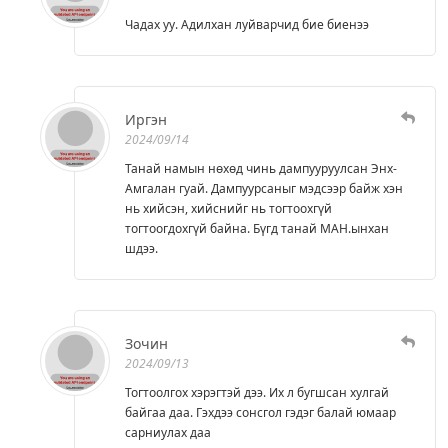
Чадах уу. Адилхан луйварчид бие биенээ
Иргэн
2024/09/14
Танай намын нөхөд чинь дампууруулсан Энх-
Амгалан гуай. Дампуурсаныг мэдсээр байж хэн
нь хийсэн, хийснийг нь тогтоохгүй
тогтоогдохгүй байна. Бүгд танай МАН.ынхан
шдээ.
Зочин
2024/09/13
Тогтоолгох хэрэгтэй дээ. Их л бугшсан хулгай
байгаа даа. Гэхдээ сонсгол гэдэг балай юмаар
сарниулах даа