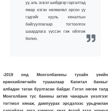
уу, аль эсвэл шийдвэр гаргалтад
ямар нэгэн нөлөөлөл орсон уу
гэдгийг хууль хяналтын
байгууллагаар тогтоолгох
шаардлага үүссэн гэж ойлгож
болно.
-2019 онд Монголбанкны тухайн үеийн
ерөнхийлөгчийн тушаалаар Капитал банкыг
албадан татан буулгасан байдаг. Гэтэл нөгөө талд
Монголбанк тус банкны актив чанарын үнэлгээг
тогтмол хянаж, дампуурах эрсдэлээс урьдчилан
сэргийлэх арга хэмжээг авах ёстой атал зориуд