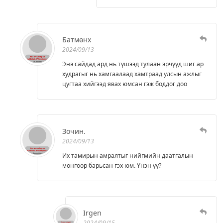
Батмөнх
2024/09/13
Энэ сайдад ард нь түшээд тулаан эрчүүд шиг ар
худрагыг нь хамгаалаад хамтраад улсын ажлыг
цугтаа хийгээд явах юмсан гэж боддог доо
Зочин.
2024/09/13
Их тамирын амралтыг нийгмийн даатгалын
мөнгөөр барьсан гэх юм. Үнэн үү?
Irgen
2024/09/15