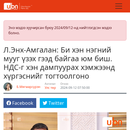
Энэ мэдээ хуучирсан буюу 2024/09/12-нд нийтлэгдсэн мэдээ
болно.
Л.Энх-Амгалан: Би хэн нэгний
мууг үзэх гээд байгаа юм биш.
НДС-г хэн дампуурах хэмжээнд
хүргэснийг тогтоолгоно
Ангилал
Огноо
Б.Мягмарсүрэн
Улс төр
2024-09-12 07:50:00
Facebook
Twitter