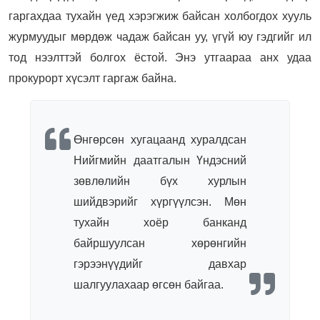
гаргахдаа тухайн үед хэрэгжиж байсан холбогдох хууль
журмуудыг мөрдөж чадаж байсан уу, үгүй юу гэдгийг ил
тод нээлттэй болгох ёстой.
Энэ утгаараа анх удаа
прокурорт хүсэлт гаргаж байна.
Өнгөрсөн хугацаанд хуралдсан
Нийгмийн даатгалын Үндэсний
зөвлөлийн бүх хурлын
шийдвэрийг хүргүүлсэн. Мөн
тухайн хоёр банканд
байршуулсан хөрөнгийн
гэрээнүүдийг давхар
шалгуулахаар өгсөн байгаа.