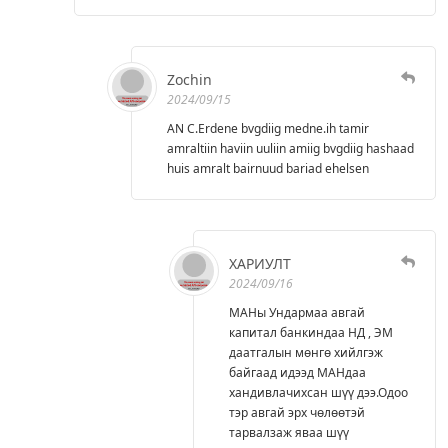
Zochin
2024/09/15
AN C.Erdene bvgdiig medne.ih tamir
amraltiin haviin uuliin amiig bvgdiig hashaad
huis amralt bairnuud bariad ehelsen
ХАРИУЛТ
2024/09/16
МАНы Ундармаа авгай
капитал банкиндаа НД , ЭМ
даатгалын мөнгө хийлгэж
байгаад идээд МАНдаа
хандивлачихсан шүү дээ.Одоо
тэр авгай эрх чөлөөтэй
тарвалзаж яваа шүү