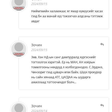
2024/09/15
Ниймгмийн халамжаас яг ямар хүмүүсийг хасах
гээд бн аа манай хүү тэжээгчээ алдсаны тэтгэмж
авдаг
Зочин
2024/09/15
Зөв. Хэн НД-ын санг дампууралд хүргэснийг
тогтоолгох хэрэгтэй. Ер нь МАН, АН хоёрын
томилгооны нөхдүүд л холбогдонодоо. С.Эрдэнэ,
Чинзориг гээд цуварч өгөх байх. Шүүх прокурор
нь сайн хянаад АТГ, ЦАГДАА нь шударга
ажиллаад тогтоочихдог болч...
Зочин
2024/09/14