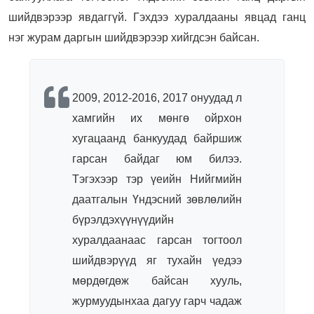
шийдвэрээр явдаггүй. Гэхдээ хуралдааны явцад ганц
нэг журам даргын шийдвэрээр хийгдсэн байсан.
2009, 2012-2016, 2017 онуудад л
хамгийн их мөнгө ойрхон
хугацаанд банкуудад байршиж
гарсан байдаг юм билээ.
Тэгэхээр тэр үеийн Нийгмийн
даатгалын Үндэсний зөвлөлийн
бүрэлдэхүүнүүдийн
хуралдаанаас гарсан тогтоол
шийдвэрүүд яг тухайн үедээ
мөрдөгдөж байсан хууль,
журмуудынхаа дагуу гарч чадаж