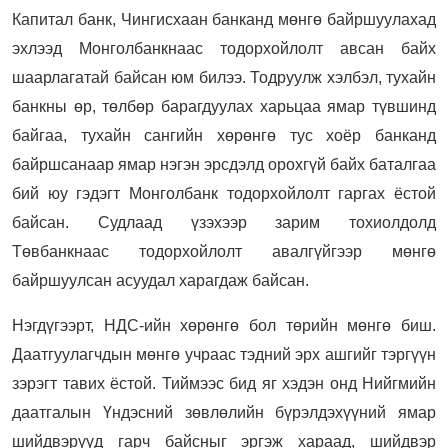
Капитал банк, Чингисхаан банканд мөнгө байршуулахад
эхлээд Монголбанкнаас тодорхойлолт авсан байх
шаарлагатай байсан юм билээ. Тодруулж хэлбэл, тухайн
банкны өр, төлбөр барагдуулах харьцаа ямар түвшинд
байгаа, тухайн сангийн хөрөнгө тус хоёр банканд
байршсанаар ямар нэгэн эрсдэлд орохгүй байх баталгаа
бий юу гэдэгт Монголбанк тодорхойлолт гаргах ёстой
байсан. Судлаад үзэхээр зарим тохиолдолд
Төвбанкнаас тодорхойлолт авалгүйгээр мөнгө
байршуулсан асуудал харагдаж байсан.
Нэгдүгээрт, НДС-ийн хөрөнгө бол төрийн мөнгө биш.
Даатгуулагчдын мөнгө учраас тэдний эрх ашгийг тэргүүн
зэрэгт тавих ёстой. Тиймээс бид яг хэдэн онд Нийгмийн
даатгалын Үндэсний зөвлөлийн бүрэлдэхүүний ямар
шийдвэрүүд гарч байсныг эргэж хараад, шийдвэр