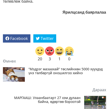
төлөвлөж байна.
Ярилцсанд баярлалаа
Facebook
Twitter
20
3
1
0
Өмнөх
“Мэдрэг мазаахай“ төслийнхөн 5000 хүүхдэд
үнэ төлбөргүй оношилгоо хийнэ
Дараах
МАРГААШ: Улаанбаатарт 27 хэм дулаан
байна, өдөртөө бороотой