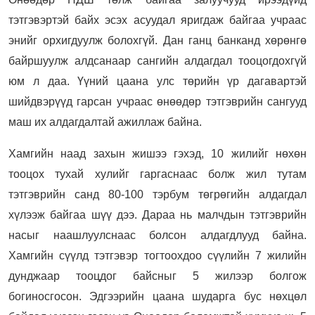
тэтгэвэртэй байх эсэх асуудал яригдаж байгаа учраас
энийг орхигдуулж болохгүй. Дан ганц банканд хөрөнгө
байршуулж алдсанаар сангийн алдагдал тооцогдохгүй
юм л даа. Үүний цаана улс төрийн үр дагавартэй
шийдвэрүүд гарсан учраас өнөөдөр тэтгэврийн сангууд
маш их алдагдалтай ажиллаж байна.
Хамгийн наад захын жишээ гэхэд, 10 жилийг нөхөн
тооцох тухай хулийг гаргаснаас болж жил тутам
тэтгэврийн санд 80-100 тэрбум төгрөгийн алдагдал
хүлээж байгаа шүү дээ. Дараа нь малчдын тэтгэврийн
насыг наашлуулснаас болсон алдагдлууд байна.
Хамгийн сүүлд тэтгэвэр тогтоохдоо сүүлийн 7 жилийн
дунджаар тооцдог байсныг 5 жилээр болгож
богиносгосон. Эдгээрийн цаана шударга бус нөхцөл