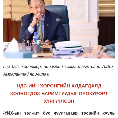
Гэр бүл, хөдөлмөр, нийгмийн хамгааллын сайд Л.Энх-
Амгалантай ярилцлаа.
НДС-ИЙН ХӨРӨНГИЙН АЛДАГДАЛД
ХОЛБОГДОХ БАРИМТУУДЫГ ПРОКУРОРТ
ХҮРГҮҮЛСЭН
-УИХ-ын ээлжит бус чуулганаар төсвийн хууль