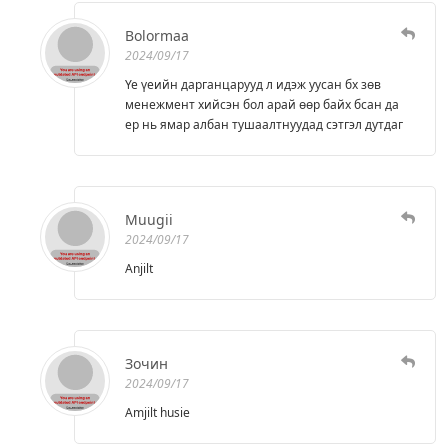
Bolormaa
2024/09/17
Үе үеийн дарганцарууд л идэж уусан бх зөв
менежмент хийсэн бол арай өөр байх бсан да
ер нь ямар албан тушаалтнуудад сэтгэл дутдаг
Muugii
2024/09/17
Anjilt
Зочин
2024/09/17
Amjilt husie