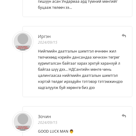
гишүүн асан Ундармаа ард түмний мөнгийг
буцааж төлөөч ээ...
Иргэн
2024/09/15
Нийгмийн даатгалын шимтгэл өчнөөн жил
төлчихөөд нэрийн дансандаа хичнээн төгрөг
хуримталсан байгааг харах эрхгүй харанхуй л
байгаа шүү дээ... НДСангийн мөнгө чинь
цалингаасаа нийгмийн даатгалын шимтгэл
нэртэй төлдөг ирээдүйн тэтгэвэр тэтгэмжиндээ
хадгалуулж буй хөрөнгө биз дээ
Зочин
2024/09/15
GOOD LUCK MAN 👨