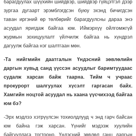
барагдуулах шүүхийн шийдвэр, шийдвэр гүйцэтгэл дээр
зургаа дугаарт эрэмблэгдсэн буюу эхэнд бичигдсэн
таван иргэний өр төлбөрийг барагдуулсны дараа энэ
асуудал яригдаж байгаа юм. Иймэрхүү ойлгомжгүй
журмын зохицуулалт үйлчилж байгаа нь хүндрэл
дагуулж байгаа нэг шалтгаан мөн.
-Та нийгмийн даатгалын Үндэсний зөвлөлийн
даргын хувьд санд үүссэн асуудлыг баримтуудаас
судалж харсан байж таарна. Тийм ч учраас
прокурорт шалгуулах хүсэлт гаргасан байх.
Хамгийн ноцтой асуудал нь хаана үүсчихээд байгаа
юм бэ?
-Эрх мэдлээ хэтрүүлсэн тохиолдлууд ч энд гарч байсан
юм байна гэж харсан. Үүнийг мэдээж хуулийн
байгууллага тогтооно. Үндэсний зөвлөл ганц даргын