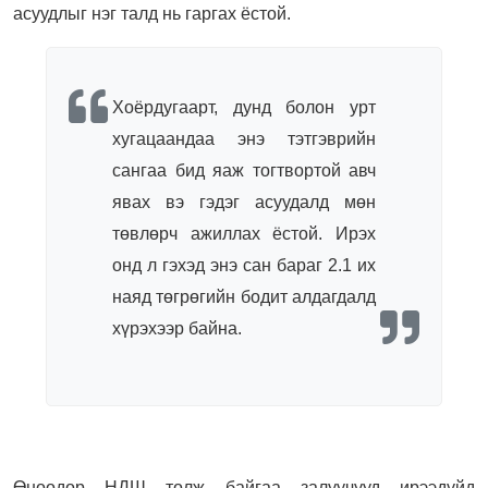
асуудлыг нэг талд нь гаргах ёстой.
Хоёрдугаарт, дунд болон урт
хугацаандаа энэ тэтгэврийн
сангаа бид яаж тогтвортой авч
явах вэ гэдэг асуудалд мөн
төвлөрч ажиллах ёстой. Ирэх
онд л гэхэд энэ сан бараг 2.1 их
наяд төгрөгийн бодит алдагдалд
хүрэхээр байна.
Өнөөдөр НДШ төлж байгаа залуучууд ирээдүйд