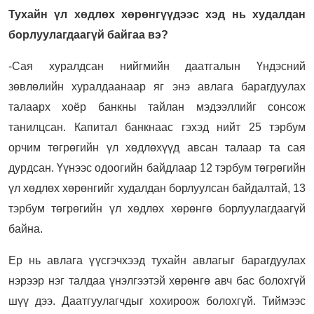
Тухайн үл хөдлөх хөрөнгүүдээс хэд нь худалдан
борлуулагдаагүй байгаа вэ?
-Сая хуралдсан нийгмийн даатгалын Үндэсний
зөвлөлийн хуралдаанаар яг энэ авлага барагдуулах
талаарх хоёр банкны тайлан мэдээллийг сонсож
танилцсан. Капитал банкнаас гэхэд нийт 25 тэрбум
орчим төгрөгийн үл хөдлөхүүд авсан талаар та сая
дурдсан. Үүнээс одоогийн байдлаар 12 тэрбум төгрөгийн
үл хөдлөх хөрөнгийг худалдан борлуулсан байдалтай, 13
тэрбум төгрөгийн үл хөдлөх хөрөнгө борлуулагдаагүй
байна.
Ер нь авлага үүсгэчхээд тухайн авлагыг барагдуулах
нэрээр нэг талдаа үнэлгээтэй хөрөнгө авч бас болохгүй
шүү дээ. Даатгуулагчдыг хохироож болохгүй. Тиймээс