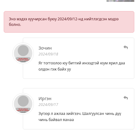
Энэ мэдээ хуучирсан буюу 2024/09/12-нд нийтлэгдсэн мэдээ
болно.
Зочин
2024/09/18
Яг тогтоолоо юу битгий инээдтэй юум ярил даа
олдон гэж байх уу
Иргэн
2024/09/17
Зүгээр л ажлаа хийгээч. Шалгуулсан чинь дүү
чинь байвал яанаа