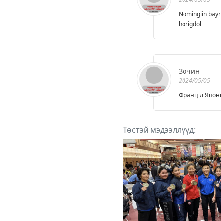
Nomingiin bayr
horigdol
Зочин
2024/05/05
Франц л Японы
Төстэй мэдээллүүд: