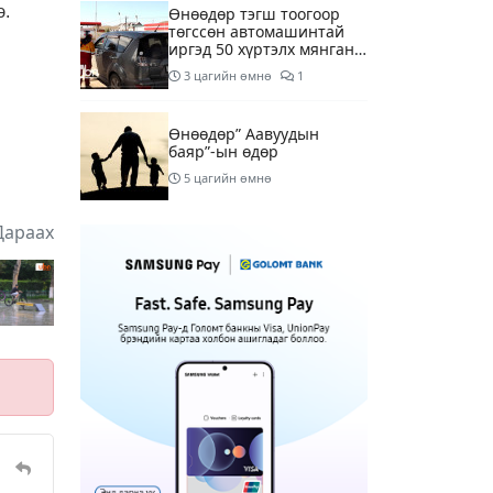
э.
Өнөөдөр тэгш тоогоор
төгссөн автомашинтай
иргэд 50 хүртэлх мянган
төгрөгөнд БЕНЗИН авна
3 цагийн өмнө
1
Өнөөдөр” Аавуудын
баяр”-ын өдөр
5 цагийн өмнө
Дараах
Улаанбаатарт 31 хэм
дулаан байна
7 цагийн өмнө
МАРГААШ: Улаанбаатарт
31 хэм дулаан байна
16 цагийн өмнө
Шатахуун дамлан
борлуулсан хоёр