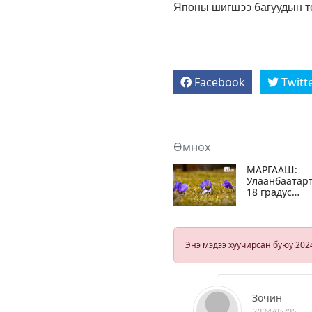
Японы шигшээ багуудын то
Facebook
Twitt
Өмнөх
МАРГААШ:
Улаанбаатар
18 градус
дулаан байна
Энэ мэдээ хуучирсан буюу 202
Зочин
2024/05/05