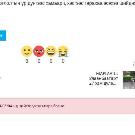
глолтын үр дүнгээс хамаарч, хэсгээс гарахаа эсэхээ шийдн
er
3
0
0
0
МАРГААШ:
т
Улаанбаатарт
27 хэм дулаан
байна, өдөртөө
бороотой
4/05/04-нд нийтлэгдсэн мэдээ болно.