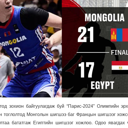
од зохион байгуулагдаж буй “Парис-2024” Олимпийн эрх
йн тоглолтод Монголын шигшээ баг Францын шигшээг хожс
лтаа бататгаж Египтийн шигшээг хожлоо. Одоо явагдах 