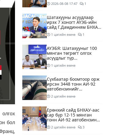
суурилсан боловсролын
2026-08-08
17:47
1
сайн дурын хөтөлбөрийг
зохион байгуулж байна
Шатахууны асуудлаар
ирэх 7 хоногт АҮЭБ-ийн
сайд Г.Дамдинням БНХАУ-
д томилолтоор ажиллана
1 цагийн өмнө
1
АҮЭБЯ: Шатахууныг 100
мянган төгрөгт олгох
асуудлыг түр
хойшлууллаа
1 цагийн өмнө
Сүхбаатар боомтоор орж
ирсэн 3448 тонн АИ-92
автобензинийг
агуулахуудад буулгах
2 цагийн өмнө
ажлыг зохион байгуулж
байна
Ерөнхий сайд БНХАУ-аас
 олгох
сар бүр 12-15 мянган
тонн АИ-92 автобензин
он бол
тогтмол нийлүүлэх хүсэлт
2 цагийн өмнө
3
тавилаа
Франц,