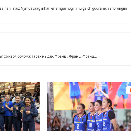
saihanii naiz Nymdavaagiinhan er emgui hogiin hulgaich guuramch shorongiin
г хожвол боломж гарах нь дээ. Франц , Франц, Франц...