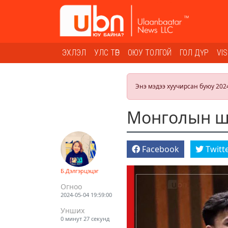
ЭХЛЭЛ
УЛС ТӨР
ОЮУ ТОЛГОЙ
ГОЛ ДҮР
VI
Энэ мэдээ хуучирсан буюу 202
Монголын ши
Facebook
Twitt
Б.Дэлгэрцэцэг
Огноо
2024-05-04 19:59:00
Унших
0 минут 27 секунд