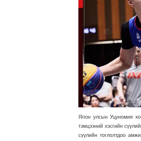
Япон улсын Уцуномия хот
тэмцээний хэсгийн сүүли
сүүлийн тоглолтдоо амжи