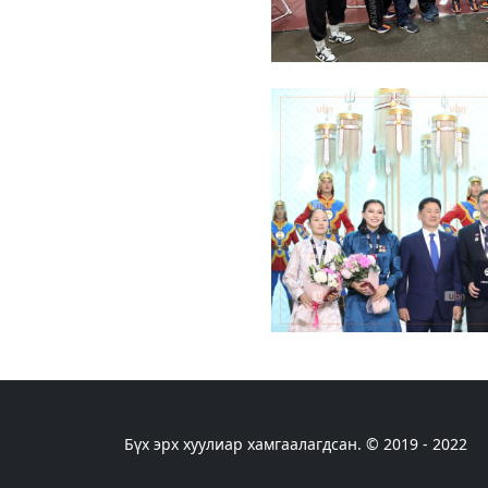
Бүх эрх хуулиар хамгаалагдсан. © 2019 - 2022