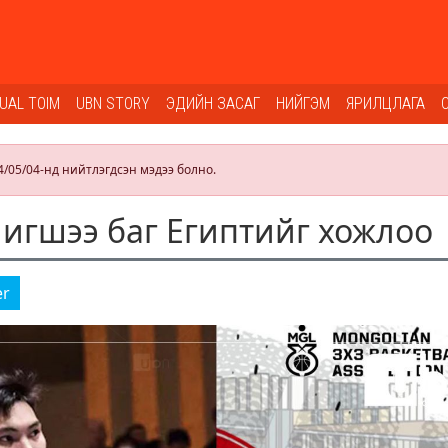
SUAL TOIM
UBN STORY
ЭДИЙН ЗАСАГ
НИЙГЭМ
ЯРИЛЦЛАГА
4/05/04-нд нийтлэгдсэн мэдээ болно.
гшээ баг Египтийг хожлоо
er