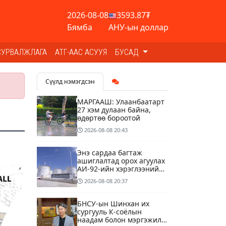
2026-08-08
3593.87₮
Бямба
АНУ-ын доллар
СУРВАЛЖЛАГА
АТГ-ААС АСУУЯ
БУСАД
Сүүлд нэмэгдсэн
МАРГААШ: Улаанбаатарт
27 хэм дулаан байна,
өдөртөө бороотой
2026-08-08
20:43
Энэ сардаа багтаж
ашиглалтад орох агуулах
АИ-92-ийн хэрэглээний
13 хоногийн хэрэгцээг
2026-08-08
20:37
бүрэн хангана
БНСУ-ын Шинхан их
сургууль К-соёлын
наадам болон мэргэжилд