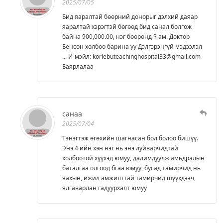
2025/07/05
Бид яаралтай бөөрний донорыг дэлхий даяар
яаралтай хэрэгтэй бөгөөд бид санал болгож
байна 900,000.00, нэг бөөрөнд $ ам. Доктор
Бенсон холбоо барина уу Дэлгэрэнгүй мэдээлэл
... И-мэйл: korlebuteachinghospital33@gmail.com
Баярлалаа
санаа
2025/07/04
Тэнэгтэж өгөхийн шагнасан бол болоо бишүү.
Энэ 4 ийн хэн нэг нь энэ луйварчидтай
холбоотой хүүхэд юмуу, далимдуулж амьдралын
баталгаа олгоод бгаа юмуу, бусад тамирчид нь
яахын, ижил амжилттай тамирчид шүүхдээч,
ялгаварлан гадуурхалт юмуу