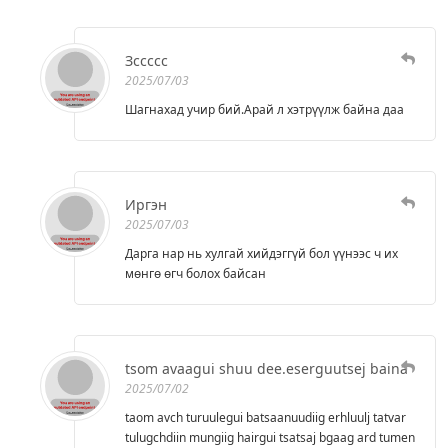
Зссссс
2025/07/03
Шагнахад учир бий.Арай л хэтрүүлж байна даа
Иргэн
2025/07/03
Дарга нар нь хулгай хийдэггүй бол үүнээс ч их
мөнгө өгч болох байсан
tsom avaagui shuu dee.eserguutsej baina
2025/07/02
taom avch turuulegui batsaanuudiig erhluulj tatvar
tulugchdiin mungiig hairgui tsatsaj bgaag ard tumen