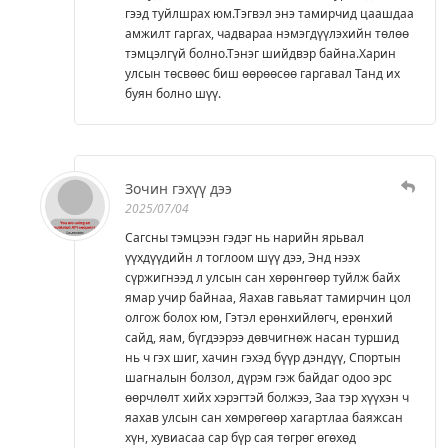
гээд туйлшрах юм.Тэгвэл энэ тамирчид цаашдаа
амжилт гаргах, чадвараа нэмэгдүүлэхийн төлөө
тэмцэлгүй болно.Тэнэг шийдвэр байна.Харин
улсын төсвөөс биш өөрөөсөө гаргавал Танд их
буян болно шүү.
Зочин гэхүү дээ
2025/07/04
Сагсны тэмцээн гэдэг нь нарийн ярьвал
үүхдүүдийн л тоглоом шүү дээ, Энд нээх
сүржигнээд л улсын сан хөрөнгөөр туйлж байх
ямар учир байнаа, Яахав гавьяат тамирчин цол
олгож болох юм, Гэтэл ерөнхийлөгч, ерөнхий
сайд, яам, бүгдээрээ дөвчигнөж насан туршид
нь ч гэх шиг, хачин гэхэд бүүр дэндүү, Спортын
шагналын болзол, дүрэм гэж байдаг одоо эрс
өөрчлөлт хийх хэрэгтэй болжээ, Заа тэр хүүхэн ч
яахав улсын сан хөмрөгөөр хагартлаа баяжсан
хүн, хувиасаа сар бүр сая төгрөг өгөхөд