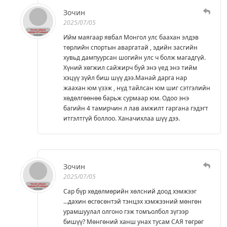
Зочин
2025/07/05
Ийм маягаар явбал Монгол улс баахан элдэв
төрлийн спортын аваргатай , эдийн засгийн
хувьд дампуурсан шогийн улс ч болж магадгүй.
Хүний хөгжил сайжирч буй энэ үед энэ тийм
хэцүү зүйл биш шүү дээ.Манай дарга нар
жаахан юм үзэж , нүд тайлсан юм шиг сэтгэлийн
хөдөлгөөнөө барьж сурмаар юм. Одоо энэ
багийн 4 тамирчин л лав амжилт гаргана гэдэгт
итгэлтгүй боллоо. Ханачихлаа шүү дээ.
Зочин
2025/07/05
Сар бүр хөдөлмөрийн хөлсний доод хэмжээг
...дахин өсгөсөнтэй тэнцэх хэмжээний мөнгөн
урамшуулал олгоно гэж томъолбол зүгээр
бишүү? Мөнгөний ханш унах тусам САЯ төгрөг