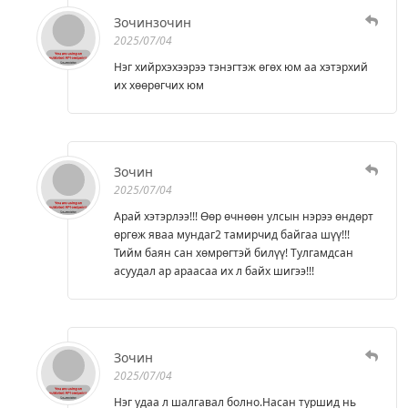
Зочинзочин
2025/07/04
Нэг хийрхэхээрээ тэнэгтэж өгөх юм аа хэтэрхий
их хөөрөгчих юм
Зочин
2025/07/04
Арай хэтэрлээ!!! Өөр өчнөөн улсын нэрээ өндөрт
өргөж яваа мундаг2 тамирчид байгаа шүү!!!
Тийм баян сан хөмрөгтэй билүү! Тулгамдсан
асуудал ар араасаа их л байх шигээ!!!
Зочин
2025/07/04
Нэг удаа л шалгавал болно.Насан туршид нь