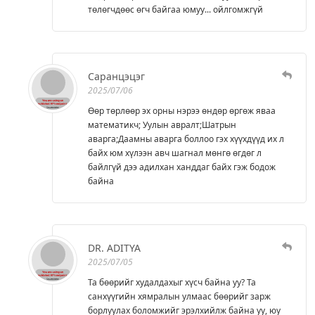
төлөгчдөөс өгч байгаа юмуу... ойлгомжгүй
Саранцэцэг
2025/07/06
Өөр төрлөөр эх орны нэрээ өндөр өргөж яваа
математикч; Уулын авралт;Шатрын
аварга;Даамны аварга боллоо гэх хүүхдүүд их л
байх юм хүлээн авч шагнал мөнгө өгдөг л
байлгүй дээ адилхан ханддаг байх гэж бодож
байна
DR. ADITYA
2025/07/05
Та бөөрийг худалдахыг хүсч байна уу? Та
санхүүгийн хямралын улмаас бөөрийг зарж
борлуулах боломжийг эрэлхийлж байна уу, юу