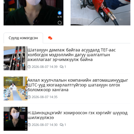
Сүүлд нэмэгдсэн
Шатахуун дамлаж байгаа асуудалд ТЕГ-аас
холбогдох мэдээллийн дагуу шалгалтын
ажиллагааг эрчимжүүлж байна
2026-08-07
14:39
1
Аялал жуулчлалын компанийн автомашинуудыг
ШТС-ууд хязгаарлалтгүйгээр шатахуун олгох
боломжоор хангана
2026-08-07
14:35
Н.Шинэцэцэгийг хохироосон гэх хэргийг шүүхэд
шилжүүлжээ
2026-08-07
14:30
1