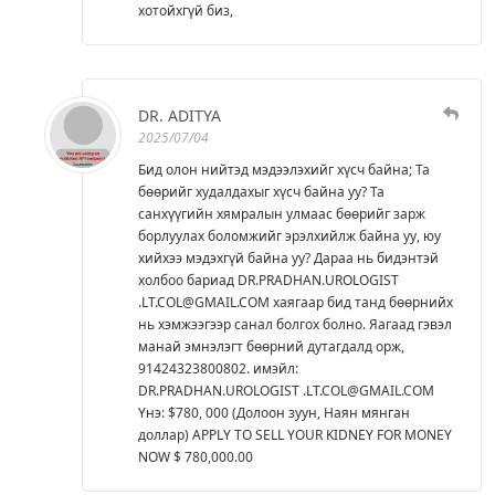
хотойхгүй биз,
DR. ADITYA
2025/07/04
Бид олон нийтэд мэдээлэхийг хүсч байна; Та
бөөрийг худалдахыг хүсч байна уу? Та
санхүүгийн хямралын улмаас бөөрийг зарж
борлуулах боломжийг эрэлхийлж байна уу, юу
хийхээ мэдэхгүй байна уу? Дараа нь бидэнтэй
холбоо бариад DR.PRADHAN.UROLOGIST
.LT.COL@GMAIL.COM хаягаар бид танд бөөрнийх
нь хэмжээгээр санал болгох болно. Яагаад гэвэл
манай эмнэлэгт бөөрний дутагдалд орж,
91424323800802. имэйл:
DR.PRADHAN.UROLOGIST .LT.COL@GMAIL.COM
Yнэ: $780, 000 (Долоон зуун, Наян мянган
доллар) APPLY TO SELL YOUR KIDNEY FOR MONEY
NOW $ 780,000.00