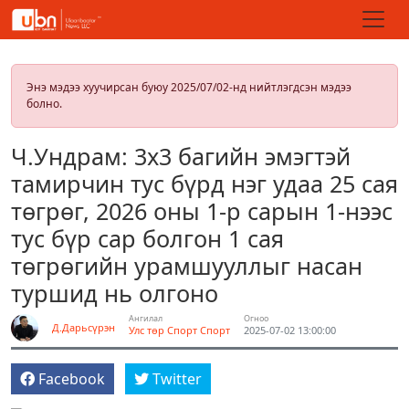
Энэ мэдээ хуучирсан буюу 2025/07/02-нд нийтлэгдсэн мэдээ
болно.
Ч.Ундрам: 3х3 багийн эмэгтэй
тамирчин тус бүрд нэг удаа 25 сая
төгрөг, 2026 оны 1-р сарын 1-нээс
тус бүр сар болгон 1 сая
төгрөгийн урамшууллыг насан
туршид нь олгоно
Ангилал
Огноо
Д.Дарьсүрэн
Улс төр
Спорт
Спорт
2025-07-02 13:00:00
Facebook
Twitter