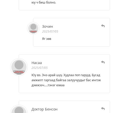
юу ч биш болно.
Зочин
2025/07/05
Яг зөв
Насаа
2025/07/05
Юу вэ. Энэ арай шүү. Худлаа поп гарууд. Бусад
амжилт гаргаад байгаа залуучуудыг бас ингэж
дэмжээч.....тэнэг юмаа
Доктор Бенсон