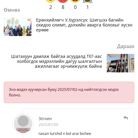
2
8
0
1
Өмнөх
Ерөнхийлөгч У.Хүрэлсүх: Шигшээ багийн
охидоо олимп, дэлхийн аварга болохыг хүсэн
ерөөе
Дараах
Шатахуун дамлаж байгаа асуудалд ТЕГ-аас
холбогдох мэдээллийн дагуу шалгалтын
ажиллагааг эрчимжүүлж байна
Энэ мэдээ хуучирсан буюу 2025/07/02-нд нийтлэгдсэн мэдээ
болно.
Зочин
2025/07/09
nasan turshid n bol arai bishee