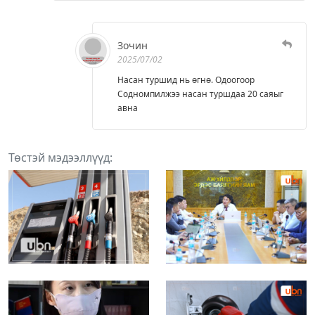
Зочин
2025/07/02
Насан туршид нь өгнө. Одоогоор
Содномпилжээ насан туршдаа 20 саяыг
авна
Төстэй мэдээллүүд: