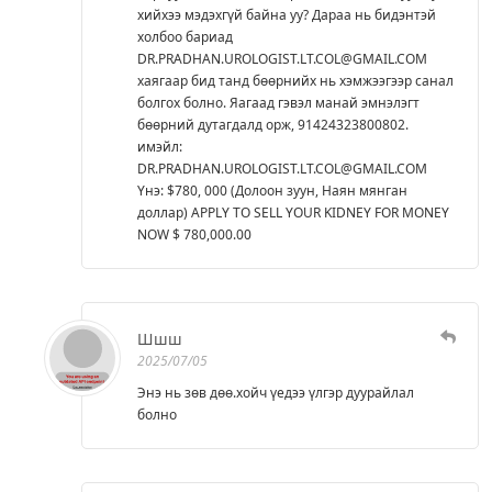
хийхээ мэдэхгүй байна уу? Дараа нь бидэнтэй
холбоо бариад
DR.PRADHAN.UROLOGIST.LT.COL@GMAIL.COM
хаягаар бид танд бөөрнийх нь хэмжээгээр санал
болгох болно. Яагаад гэвэл манай эмнэлэгт
бөөрний дутагдалд орж, 91424323800802.
имэйл:
DR.PRADHAN.UROLOGIST.LT.COL@GMAIL.COM
Yнэ: $780, 000 (Долоон зуун, Наян мянган
доллар) APPLY TO SELL YOUR KIDNEY FOR MONEY
NOW $ 780,000.00
Шшш
2025/07/05
Энэ нь зөв дөө.хойч үедээ үлгэр дуурайлал
болно