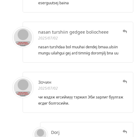
eserguutsej baina
nasan turshiin gedgee boliocheee
2025/07/02
nasan turshdaa bol muuhai dendej bmaa.ulsiin
mungu uilahgui gej ard timniig doromjilj bna uu
Зочин
2025/07/02
чи мэдэж өгсиймүү тэржил Эби зарлиг буулгаж
өгдөг болгосийм.
Dorj