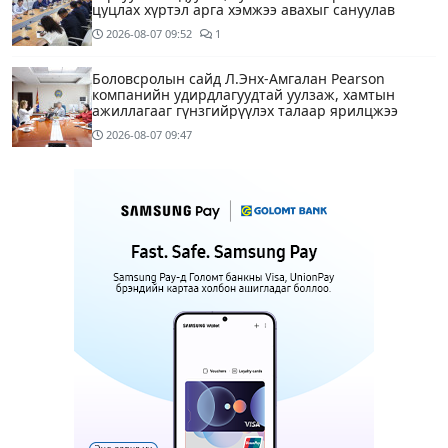
цуцлах хүртэл арга хэмжээ авахыг сануулав
2026-08-07
09:52
1
Боловсролын сайд Л.Энх-Амгалан Pearson
компанийн удирдлагуудтай уулзаж, хамтын
ажиллагааг гүнзгийрүүлэх талаар ярилцжээ
2026-08-07
09:47
Улаанбаатарт 29 хэм дулаан байна
2 цагийн өмнө
С.Амарсайхан: Дуусаагүй барилгад урьдчилсан
байдлаар зөвшөөрөл гэрчилгээ олгохгүй байхаар
зохион байгуулалт хий
12 цагийн өмнө
6
МАРГААШ: Улаанбаатарт 29 хэм дулаан байна
13 цагийн өмнө