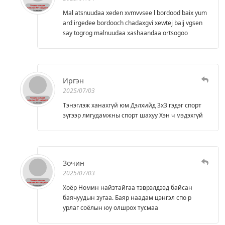
Mal atsnuudaa xeden xvmvvsee l bordood baix yum
ard irgedee bordooch chadaxgvi xewtej baij vgsen
say togrog malnuudaa xashaandaa ortsogoo
Иргэн
2025/07/03
Тэнэглэж ханахгүй юм Дэлхийд 3х3 гэдэг спорт
зүгээр лигудамжны спорт шахуу Хэн ч мэдэхгүй
Зочин
2025/07/03
Хоёр Номин найзтайгаа тэврэлдээд байсан
баячуудын зугаа. Баяр наадам цэнгэл спо р
урлаг соёлын юу олшрох тусмаа