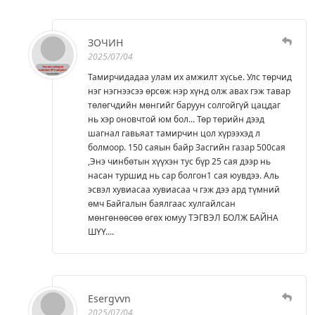
ЗОЧИН
2025/07/04
Тамирчидадаа улам их амжилт хүсье. Улс төрчид
нэг нэгнээсээ өрсөж нэр хүнд олж авах гэж тавар
төлөгчдийн мөнгийг баруун солгойгүй цацдаг
нь хэр оновчтой юм бол... Төр төрийн дээд
шагнал гавьяат тамирчин цол хүрээхэд л
болмоор. 150 саяын байр Засгийн газар 500сая
,Энэ чинбөтын хүүхэн тус бүр 25 сая дээр нь
насан туршид нь сар болгон1 сая юувдээ. Аль
эсвэл хувиасаа хувиасаа ч гэж дээ ард түмний
өмч Байгалын баялгаас хулгайлсан
мөнгөнөөсөө өгөх юмуу ТЭГВЭЛ БОЛЖ БАЙНА
ШҮҮ....
Esergvvn
2025/07/04