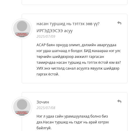
насан туршид нь тэтгэх зөв үү?
ИРГЭДЭЭСЭЭ асуу
2025/07/09
АСАР баян орнууд олимп, дэлхийн аваргуудаа
нэг удаа шагнаад л болдог. БИД яахаараа нэг улс
төрчийн шийдвэрээр амжилт гаргасан
тамирчдаа насан туршид нь тэтгэх ёстой юм вэ?
УИХ энэ чиглэлд санал асуулга явуулж шийдвэр
гаргах ёстой.
Зочин
2025/07/08
Нэг л удаа сайн урамшуулахад болно биз
дээ.Насан туршид нь гэдэг нь арай хэтрэх
байлгүй.