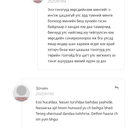
2025/07/04
Энэ тэнэгүүд өөрсдийнхөө мөнгийг ч
ингэж цацахгүй улс ард түмний мөнгө
болхоор минийх биш хүнийх гэсэн
байдлаар л хандах юм даа тамирчид
бөхчүүд улс нийгэмд юу гийгүүлсэн юм
өөрсдийн сонирхолоороо яж бга улсад
ямар өндөр шан харамж өгдөг юм арай
хэтэрч бнаа мал цаашаа тэнэгүүд улс
төрийн толгойд бга цагт улс хөгжихгү ээ
тэнэг ацнуудаа өмхий хүрэн үү дээ
Зочин
2025/07/02
Eoo hucaldaa. Nasan turshdaa baihdaa yaahvde.
Nasaaraa ajil hiisen hunuusd yu ch baihgui bhad.
Teneg uhernuud dandaa tuilshrna. Delhiin haana ch
iim yum bhgui