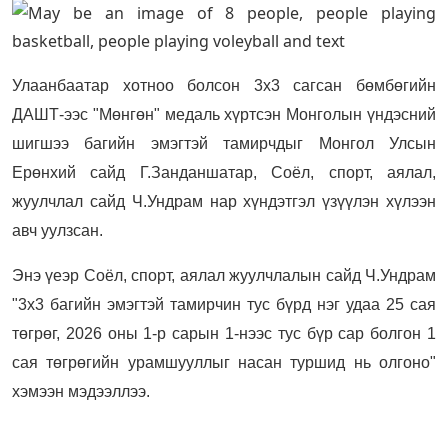
Улаанбаатар хотноо болсон 3х3 сагсан бөмбөгийн
ДАШТ-ээс "Мөнгөн" медаль хүртсэн Монголын үндэсний
шигшээ багийн эмэгтэй тамирчдыг Монгол Улсын
Ерөнхий сайд Г.Занданшатар, Соёл, спорт, аялал,
жуулчлал сайд Ч.Ундрам нар хүндэтгэл үзүүлэн хүлээн
авч уулзсан.
Энэ үеэр Соёл, спорт, аялал жуулчлалын сайд Ч.Ундра
м
"3х3 багийн эмэгтэй тамирчин тус бүрд нэг удаа 25 сая
төгрөг, 2026 оны 1-р сарын 1-нээс тус бүр сар болгон 1
сая төгрөгийн урамшууллыг насан туршид нь олгоно"
хэмээн мэдээллээ.