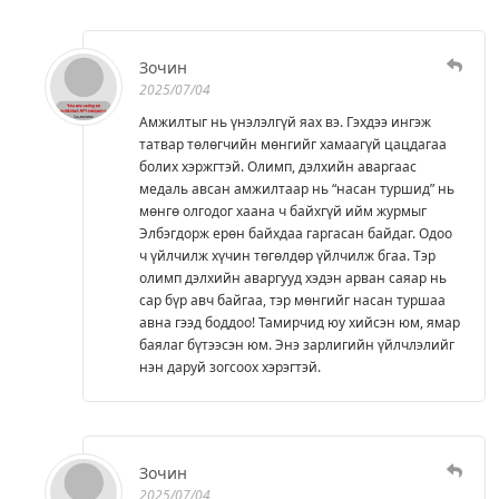
Зочин
2025/07/04
Амжилтыг нь үнэлэлгүй яах вэ. Гэхдээ ингэж
татвар төлөгчийн мөнгийг хамаагүй цацдагаа
болих хэржгтэй. Олимп, дэлхийн аваргаас
медаль авсан амжилтаар нь “насан туршид” нь
мөнгө олгодог хаана ч байхгүй ийм журмыг
Элбэгдорж ерөн байхдаа гаргасан байдаг. Одоо
ч үйлчилж хүчин төгөлдөр үйлчилж бгаа. Тэр
олимп дэлхийн аваргууд хэдэн арван саяар нь
сар бүр авч байгаа, тэр мөнгийг насан туршаа
авна гээд боддоо! Тамирчид юу хийсэн юм, ямар
баялаг бүтээсэн юм. Энэ зарлигийн үйлчлэлийг
нэн даруй зогсоох хэрэгтэй.
Зочин
2025/07/04