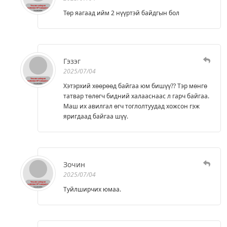
Төр яагаад ийм 2 нүүртэй байдгын бол
Гэзэг
2025/07/04
Хэтэрхий хөөрөөд байгаа юм бишүү?? Тэр мөнгө
татвар төлөгч бидний халааснаас л гарч байгаа.
Маш их авилгал өгч тоглолтуудад хожсон гэж
яригдаад байгаа шүү.
Зочин
2025/07/04
Туйлширчих юмаа.