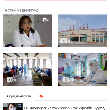
Төстэй мэдээллүүд:
Сүүлд нэмэгдсэн
Н.Шинэцэцэгийг хохироосон гэх хэргийг шүүхэд