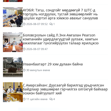
АҮЭБЯ: Тэгш, сондгойг мөрдөөгүй 7 ШТС-д
торгууль ногдуулах, тусгай зөвшөөрлийг нь
цуцлах хүртэл арга хэмжээ авахыг сануулав
2026-08-07
09:52
1
Боловсролын сайд Л.Энх-Амгалан Pearson
компанийн удирдлагуудтай уулзаж, хамтын
ажиллагааг гүнзгийрүүлэх талаар ярилцжээ
2026-08-07
09:47
Улаанбаатарт 29 хэм дулаан байна
30 минутын өмнө
С.Амарсайхан: Дуусаагүй барилгад урьдчилсан
байдлаар зөвшөөрөл гэрчилгээ олгохгүй байхаар
зохион байгуулалт хий
11 цагийн өмнө
4