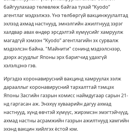
байгуулахаар төлөвлөж байгаа тухай “Kyodo”
агентлаг мэдээлжээ. Үнэ төлбөргүй вакцинжуулалтад
эхлээд ахмад настнууд, эмнэлгийн ажилтнууд зэрэг
халдвар авах өндөр эрсдэлтэй хүмүүсийг хамруулж
магадгүй хэмээн “Kyodo” агентлагийн эх сурвалж
мэдээлсэн байна. "Майнити" сонинд мэдээлснээр,
дээрх асуудлыг Японы эрх баригчид удахгүй
хэлэлцэнэ гэв.
Иргэдээ коронавирусний вакцинд хамруулах ээлж
дарааллыг коронавирусний тархалттай тэмцэх
Японы Засгийн газрын комисс наймдугаар сарын 21-
нд гаргасан аж. Энэхүү хуваарийн дагуу ахмад
настнууд, хүнд өвчтэй хүмүүс, жирэмсэн эмэгтэйчүүд,
ахмад настны асрамжийн газрын ажилтнууд хамгийн
эхэнд вакцин хийлгэх ёстой юм.