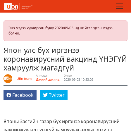
Энэ мэдээ хуучирсан буюу 2020/09/03-нд нийтлэгдсэн мэдээ
болно.
Япон улс бүх иргэнээ
коронавирусний вакцинд ҮНЭГҮЙ
хамруулж магадгүй
Ангилал
Огноо
UBn team
Дэлхий дахинд
2020-09-03 10:53:02
Facebook
Twitter
Японы Засгийн газар бүх иргэнээ коронавирусний
вакцинжуулалт үнэгүй хамруулах ажлыг зохион