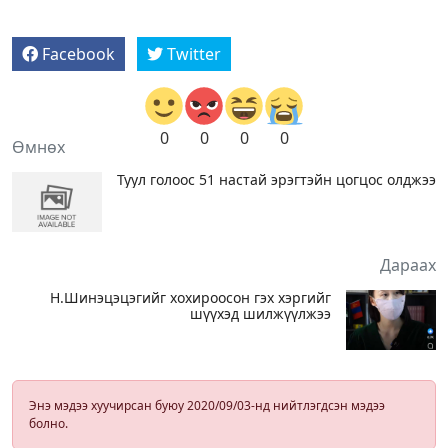
Facebook
Twitter
0
0
0
0
Өмнөх
Туул голоос 51 настай эрэгтэйн цогцос олджээ
Дараах
Н.Шинэцэцэгийг хохироосон гэх хэргийг
шүүхэд шилжүүлжээ
Энэ мэдээ хуучирсан буюу 2020/09/03-нд нийтлэгдсэн мэдээ
болно.