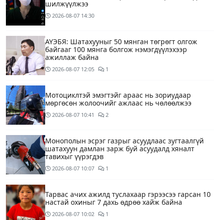
шилжүүлжээ
2026-08-07
14:30
АҮЭБЯ: Шатахууныг 50 мянган төгрөгт олгож
байгааг 100 мянга болгож нэмэгдүүлэхээр
ажиллаж байна
2026-08-07
12:05
1
Мотоциклтэй эмэгтэйг араас нь зориудаар
мөргөсөн жолоочийг ажлаас нь чөлөөлжээ
2026-08-07
10:41
2
Монополын эсрэг газрыг асуудлаас зугтаалгүй
шатахуун дамлан зарж буй асуудалд хяналт
тавихыг үүрэгдэв
2026-08-07
10:07
1
Тарвас ачих ажилд туслахаар гэрээсээ гарсан 10
настай охиныг 7 дахь өдрөө хайж байна
2026-08-07
10:02
1