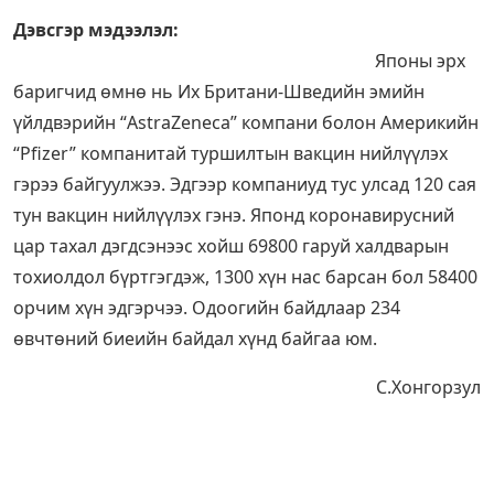
Дэвсгэр мэдээлэл:
Японы эрх
баригчид өмнө нь Их Британи-Шведийн эмийн
үйлдвэрийн “AstraZeneca” компани болон Америкийн
“Pfizer” компанитай туршилтын вакцин нийлүүлэх
гэрээ байгуулжээ. Эдгээр компаниуд тус улсад 120 сая
тун вакцин нийлүүлэх гэнэ. Японд коронавирусний
цар тахал дэгдсэнээс хойш 69800 гаруй халдварын
тохиолдол бүртгэгдэж, 1300 хүн нас барсан бол 58400
орчим хүн эдгэрчээ. Одоогийн байдлаар 234
өвчтөний биеийн байдал хүнд байгаа юм.
C.Хонгорзул