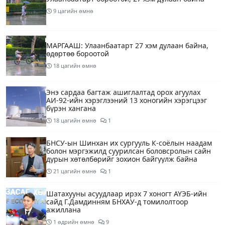
9 цагийн өмнө
МАРГААШ: Улаанбаатарт 27 хэм дулаан байна,
өдөртөө бороотой
18 цагийн өмнө
Энэ сардаа багтаж ашиглалтад орох агуулах
АИ-92-ийн хэрэглээний 13 хоногийн хэрэгцээг
бүрэн хангана
18 цагийн өмнө
1
БНСУ-ын Шинхан их сургууль К-соёлын наадам
болон мэргэжилд суурилсан боловсролын сайн
дурын хөтөлбөрийг зохион байгуулж байна
21 цагийн өмнө
1
Шатахууны асуудлаар ирэх 7 хоногт АҮЭБ-ийн
сайд Г.Дамдинням БНХАУ-д томилолтоор
ажиллана
1 өдрийн өмнө
9