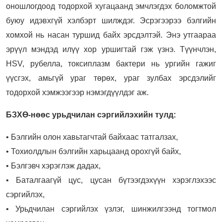
оношлогдоод тодорхой хугацаанд эмчлэгдэх боломжтой
буюу идэвхгүй хэлбэрт шилждэг. Эсрэгээрээ бэлгийн
хомхой нь насан туршид байх эрсдэлтэй. Энэ утгаараа
эрүүл мэндэд илүү хор уршигтай гэж үзнэ. Түүнчлэн,
HSV, рубелла, токсиплазм бактери нь ургийн гажиг
үүсгэх, амьгүй ураг төрөх, ураг зулбах эрсдэлийг
тодорхой хэмжээгээр нэмэгдүүлдэг аж.
БЗХӨ-нөөс урьдчилан сэргийлэхийн тулд:
• Бэлгийн олон хавьтагчтай байхаас татгалзах,
• Тохиолдлын бэлгийн харьцаанд орохгүй байх,
• Бэлгэвч хэрэглэж дадах,
• Баталгаагүй цус, цусан бүтээгдэхүүн хэрэглэхээс
сэргийлэх,
• Урьдчилан сэргийлэх үзлэг, шинжилгээнд тогтмол