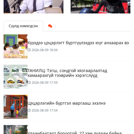
Сүүлд нэмэгдсэн
Хүүхдээ цэцэрлэгт бүртгүүлэхдээ юуг анхаарах вэ
2026-08-09
18:04
ТАНИЛЦ: Тэгш, сондгой хязгаарлалтад
хамаарахгүй тээврийн хэрэгслүүд
2026-08-09
17:59
Цэцэрлэгийн бүртгэл маргааш эхэлнэ
2026-08-09
17:54
Улаанбаатарт бороотой, 27 хэм дулаан байна