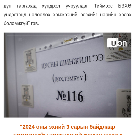
дүн гаргахад хүндрэл учруулдаг. Тиймээс БЗХӨ
үндэстэнд нөлөөлөх хэмжээний эсэхийг нарийн хэлэх
боломжгүй" гэв.
"2024 оны эхний 3 сарын байдлаар