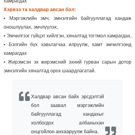
хамрагдах
Хэрвээ та халдвар авсан бол:
• Мэргэжлийн эмч, эмнэлгийн байгууллагад хандаж
оношлуулах, эмчлүүлэх,
• Эмчилгээг гүйцэт хийлгэн, хяналтад тогтмол хамрагдах,
• Бэлгийн бүх хавьтагчаа илрүүлж, хамт эмчилгээнд
хамрагдах
• Жирэмсэн эх жирэмсний эхний гурван сарын дотор
эмнэлгийн хяналтад орох шаардлагатай
.
Халдвар авсан байх эрсдэлтэй
бол заавал мэргэжлийн
байгууллагад хандахыг
холбогдох албаныхан
онцгойлон анхааруулж байна.