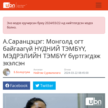
Энэ мэдээ хуучирсан буюу 2024/03/22-нд нийтлэгдсэн мэдээ
болно.
А.Саранцэцэг: Монголд огт
байгаагүй НҮДНИЙ ТЭМБҮҮ,
МЭДРЭЛИЙН ТЭМБҮҮ бүртгэгдэж
эхэлсэн
Ангилал
Огноо
Б.Болортуяа
Нийгэм
Сурвалжлага
2024-03-22 08:45:00
Facebook
Twitter