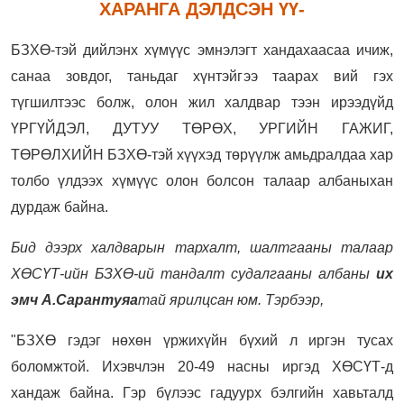
ХАРАНГА ДЭЛДСЭН ҮҮ-
БЗХӨ-тэй дийлэнх хүмүүс эмнэлэгт хандахаасаа ичиж,
санаа зовдог, таньдаг хүнтэйгээ таарах вий гэх
түгшилтээс болж, олон жил халдвар тээн ирээдүйд
ҮРГҮЙДЭЛ, ДУТУУ ТӨРӨХ, УРГИЙН ГАЖИГ,
ТӨРӨЛХИЙН БЗХӨ-тэй хүүхэд төрүүлж амьдралдаа хар
толбо үлдээх хүмүүс олон болсон талаар албаныхан
дурдаж байна.
Бид дээрх халдварын тархалт, шалтгааны талаар
ХӨСҮТ-ийн БЗХӨ-ий тандалт судалгааны албаны
их
эмч А.Сарантуяа
тай ярилцсан юм. Тэрбээр,
"БЗХӨ гэдэг нөхөн үржихүйн бүхий л иргэн тусах
боломжтой. Ихэвчлэн 20-49 насны иргэд ХӨСҮТ-д
хандаж байна. Гэр бүлээс гадуурх бэлгийн хавьталд