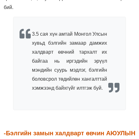
бий.
3.5 сая хүн амтай Монгол Улсын
хувьд бэлгийн замаар дамжих
халдварт өвчний тархалт их
байгаа нь иргэдийн эрүүл
мэндийн суурь мэдлэг, бэлгийн
боловсрол төдийлөн хангалттай
хэмжээнд байхгүйг илтгэж буй.
-Бэлгийн замын халдварт өвчин АЮУЛЫН