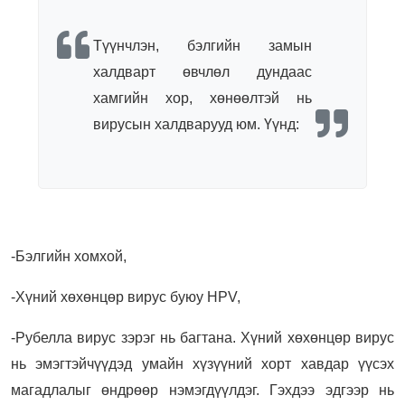
Түүнчлэн, бэлгийн замын
халдварт өвчлөл дундаас
хамгийн хор, хөнөөлтэй нь
вирусын халдварууд юм. Үүнд:
-Бэлгийн хомхой,
-Хүний хөхөнцөр вирус буюу HPV,
-Рубелла вирус зэрэг нь багтана. Хүний хөхөнцөр вирус
нь эмэгтэйчүүдэд умайн хүзүүний хорт хавдар үүсэх
магадлалыг өндрөөр нэмэгдүүлдэг. Гэхдээ эдгээр нь