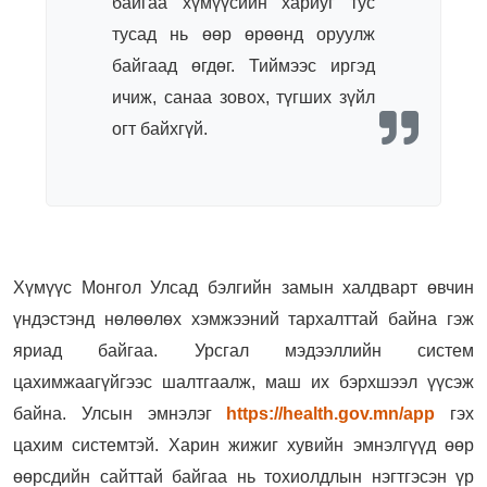
байгаа хүмүүсийн хариуг тус
тусад нь өөр өрөөнд оруулж
байгаад өгдөг. Тиймээс иргэд
ичиж, санаа зовох, түгших зүйл
огт байхгүй.
Хүмүүс Монгол Улсад бэлгийн замын халдварт өвчин
үндэстэнд нөлөөлөх хэмжээний тархалттай байна гэж
яриад байгаа. Урсгал мэдээллийн систем
цахимжаагүйгээс шалтгаалж, маш их бэрхшээл үүсэж
байна. Улсын эмнэлэг
https://health.gov.mn/app
гэх
цахим системтэй. Харин жижиг хувийн эмнэлгүүд өөр
өөрсдийн сайттай байгаа нь тохиолдлын нэгтгэсэн үр