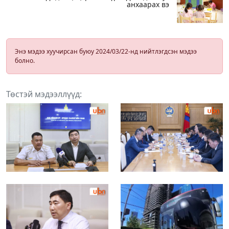
анхаарах вэ
Энэ мэдээ хуучирсан буюу 2024/03/22-нд нийтлэгдсэн мэдээ
болно.
Төстэй мэдээллүүд: