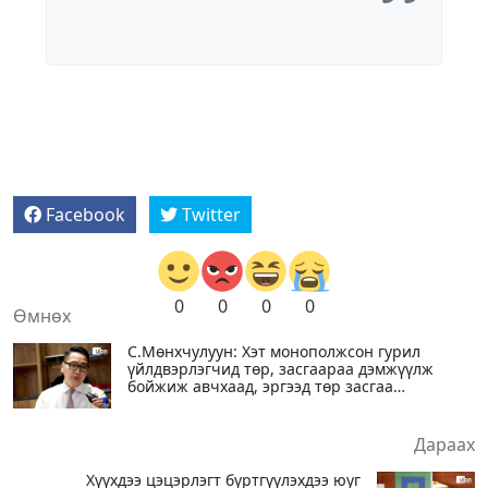
Facebook
Twitter
0
0
0
0
Өмнөх
С.Мөнхчулуун: Хэт монополжсон гурил
үйлдвэрлэгчид төр, засгаараа дэмжүүлж
бойжиж авчхаад, эргээд төр засгаа
дарамталдаг, иргэдийг боомилдог байж
болохгүй
Дараах
Хүүхдээ цэцэрлэгт бүртгүүлэхдээ юуг