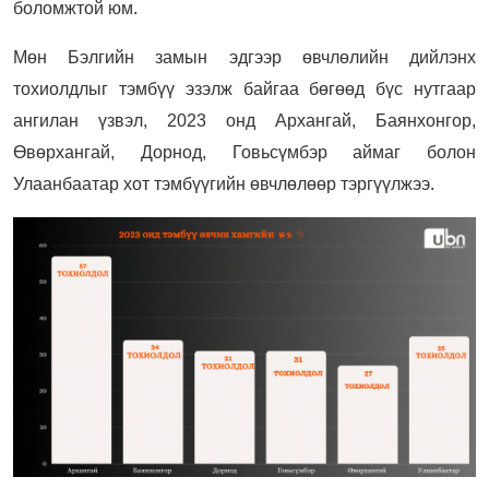
боломжтой юм.
Мөн Бэлгийн замын эдгээр өвчлөлийн дийлэнх
тохиолдлыг тэмбүү эзэлж байгаа бөгөөд бүс нутгаар
ангилан үзвэл, 2023 онд Архангай, Баянхонгор,
Өвөрхангай, Дорнод, Говьсүмбэр аймаг болон
Улаанбаатар хот тэмбүүгийн өвчлөлөөр тэргүүлжээ.