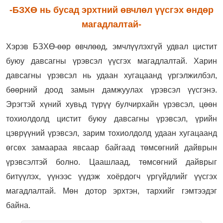
-БЗХӨ нь бусад эрхтний өвчлөл үүсгэх өндөр
магадлалтай-
Хэрэв БЗХӨ-өөр өвчлөөд, эмчлүүлэхгүй удвал цистит
буюу давсагны үрэвсэл үүсгэх магадлалтай. Харин
давсагны үрэвсэл нь удаан хугацаанд үргэлжилбэл,
бөөрний доод замын дамжуулах үрэвсэл үүсгэнэ.
Эрэгтэй хүний хувьд түрүү булчирхайн үрэвсэл, цөөн
тохиолдолд цистит буюу давсагны үрэвсэл, үрийн
цэврүүний үрэвсэл, зарим тохиолдолд удаан хугацаанд
өгсөх замаараа явсаар байгаад төмсөгний дайврын
үрэвсэлтэй болно. Цаашлаад, төмсөгний дайврыг
битүүлэх, үүнээс үүдэж хоёрдогч үргүйдлийг үүсгэх
магадлалтай. Мөн дотор эрхтэн, тархийг гэмтээдэг
байна.