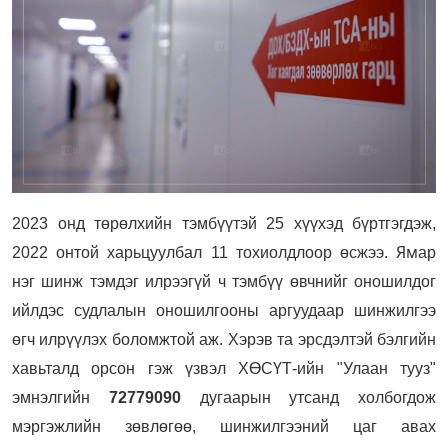
2023 онд төрөлхийн тэмбүүтэй 25 хүүхэд бүртгэгдэж,
Ям
2022 онтой харьцуулбал 11 тохиолдлоор өсжээ.
ар
нэг шинж тэмдэг илрээгүй ч тэмбүү өвчнийг оношилдог
ийлдэс судлалын оношилгооны аргуудаар шинжилгээ
өгч илрүүлэх боломжтой аж.
Хэрэв та эрсдэлтэй бэлгийн
хавьталд орсон гэж үзвэл ХӨСҮТ-ийн "Улаан тууз"
эмнэлгийн
72779090
дугаарын утсанд холбогдож
мэргэжлийн зөвлөгөө, шинжилгээний цаг авах