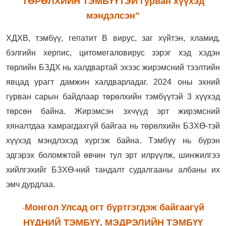
ТӨРӨЛХИЙН ТЭМБҮҮТЭЙ гурван хүүхэд
мэндэлсэн"
ХДХВ, тэмбүү, гепатит В вирус, заг хүйтэн, хламид,
бэлгийн херпис, цитомегаловирус зэрэг хэд хэдэн
төрлийн БЗДХ нь халдвартай эхээс жирэмсний тээлтийн
явцад урагт дамжин халдварладаг. 2024 оны эхний
гурван сарын байдлаар төрөлхийн тэмбүүтэй 3 хүүхэд
төрсөн байна. Жирэмсэн эхчүүд эрт жирэмсний
хяналтдаа хамрагдахгүй байгаа нь төрөлхийн БЗХӨ-тэй
хүүхэд мэндлэхэд хүргэж байна. Тэмбүү нь бүрэн
эдгэрэх боломжтой өвчин тул эрт илрүүлж, шинжилгээ
хийлгэхийг БЗХӨ-ний тандалт судалгааны албаны их
эмч дурдлаа.
Монгол Улсад огт бүртгэгдэж байгаагүй
-
НҮДНИЙ ТЭМБҮҮ, МЭДРЭЛИЙН ТЭМБҮҮ