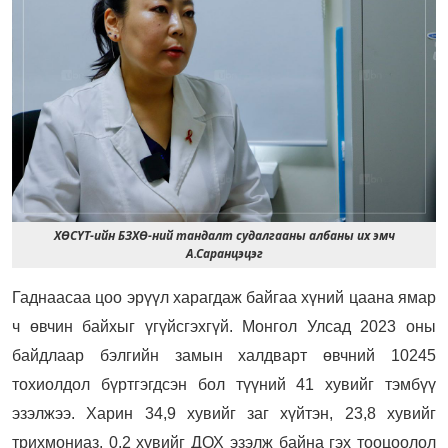
ХӨСҮТ-ийн БЗХӨ-ний тандалт судалгааны албаны их эмч
А.Саранцэцэг
Гаднаасаа цоо эрүүл харагдаж байгаа хүний цаана ямар
ч өвчин байхыг үгүйсгэхгүй. Монгол Улсад 2023 оны
байдлаар бэлгийн замын халдварт өвчний 10245
тохиолдол бүртгэгдсэн бол түүний 41 хувийг тэмбүү
эзэлжээ. Харин 34,9 хувийг заг хүйтэн, 23,8 хувийг
трихмониаз, 0,2 хувийг ДОХ эзэлж байна гэх тооцоолол