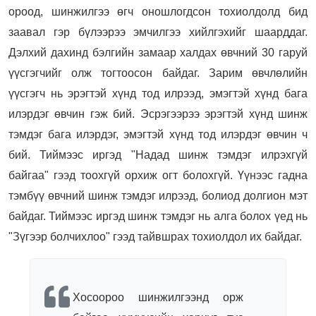
ороод, шинжилгээ өгч оношлогдсон тохиолдолд бид
заавал гэр бүлээрээ эмчилгээ хийлгэхийг шаарддаг.
Дэлхий дахинд бэлгийн замаар халдах өвчний 30 гаруй
үүсгэгчийг олж тогтоосон байдаг. Зарим өвчлөлийн
үүсгэгч нь эрэгтэй хүнд тод илрээд, эмэгтэй хүнд бага
илэрдэг өвчин гэж бий. Эсрэгээрээ эрэгтэй хүнд шинж
тэмдэг бага илэрдэг, эмэгтэй хүнд тод илэрдэг өвчин ч
бий. Тиймээс иргэд "Надад шинж тэмдэг илрэхгүй
байгаа" гээд тоохгүй орхиж огт болохгүй. Үүнээс гадна
тэмбүү өвчний шинж тэмдэг илрээд, болиод долгион мэт
байдаг. Тиймээс иргэд шинж тэмдэг нь алга болох үед нь
"Зүгээр болчихлоо" гээд тайвшрах тохиолдол их байдаг.
Хосоороо шинжилгээнд орж