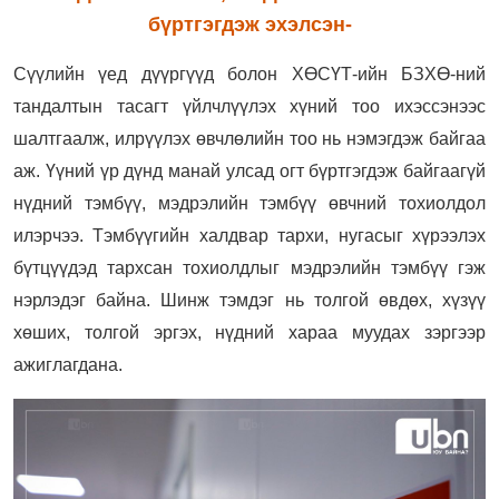
бүртгэгдэж эхэлсэн-
Сүүлийн үед дүүргүүд болон ХӨСҮТ-ийн БЗХӨ-ний
тандалтын тасагт үйлчлүүлэх хүний тоо ихэссэнээс
шалтгаалж, илрүүлэх өвчлөлийн тоо нь нэмэгдэж байгаа
аж. Үүний үр дүнд манай улсад огт бүртгэгдэж байгаагүй
нүдний тэмбүү, мэдрэлийн тэмбүү өвчний тохиолдол
илэрчээ. Тэмбүүгийн халдвар тархи, нугасыг хүрээлэх
бүтцүүдэд тархсан тохиолдлыг мэдрэлийн тэмбүү гэж
нэрлэдэг байна. Шинж тэмдэг нь толгой өвдөх, хүзүү
хөших, толгой эргэх, нүдний хараа муудах зэргээр
ажиглагдана.