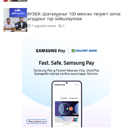
АҮЭБЯ: Шатахууныг 100 мянган төгрөгт олгох
асуудлыг түр хойшлууллаа
1 өдрийн өмнө
2
Сүхбаатар боомтоор орж ирсэн 3448 тонн АИ-92
автобензинийг агуулахуудад буулгах ажлыг
зохион байгуулж байна
1 өдрийн өмнө
Ерөнхий сайд БНХАУ-аас сар бүр 12-15 мянган
тонн АИ-92 автобензин тогтмол нийлүүлэх хүсэлт
тавилаа
1 өдрийн өмнө
4
Өнөөдөр тэгш тоогоор төгссөн автомашинтай
иргэд 50 хүртэлх мянган төгрөгөнд БЕНЗИН авна
1 өдрийн өмнө
1