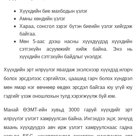
Хүүхдийн бие махбодын үзлэг
Амны хөндийн үзлэг
Хараа, сонсгол зэрэг бүтэн биеийн үзлэг хийгдэж
байгаа.
Мөн 5-аас дээш насны хүүхдүүдэд хүүхдийн
сэтгэхүйн асуумжийг хийж байна. Энэ нь
хүүхдийн сэтгэхүйн байдлыг үнэлдэг.
Хүүхдийн эрт илрүүлэг явагдаж эхэлснээр хүүхдэд илэрч
болох эрсдэлээс сэргийлэх, цаашид гарч болох хүндрэл
мөн ямар нэг өвчнөөр өвдөх эрсдэл байгаа юу үгүй юу
гэдгийг үзэж оношлохын тулд хэрэгжүүлж буй юм.
Манай ӨЭМТ-ийн хувьд 3000 гаруй хүүхдийг эрт
илрүүлэг үзлэгт хамруулсан байна. Ингэхдээ эцэг, эхчүүд
маань хүүхдүүдээ авч ирж үзлэгт хамруулснаас гадна