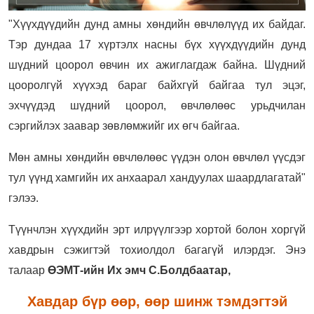
"Хүүхдүүдийн дунд амны хөндийн өвчлөлүүд их байдаг.
Тэр дундаа 17 хүртэлх насны бүх хүүхдүүдийн дунд
шүдний цоорол өвчин их ажиглагдаж байна. Шүдний
цооролгүй хүүхэд бараг байхгүй байгаа тул эцэг,
эхчүүдэд шүдний цоорол, өвчлөлөөс урьдчилан
сэргийлэх заавар зөвлөмжийг их өгч байгаа.
Мөн амны хөндийн өвчлөлөөс үүдэн олон өвчлөл үүсдэг
тул үүнд хамгийн их анхаарал хандуулах шаардлагатай"
гэлээ.
Түүнчлэн хүүхдийн эрт илрүүлгээр хортой болон хоргүй
хавдрын сэжигтэй тохиолдол багагүй илэрдэг. Энэ
талаар
ӨЭМТ-ийн Их эмч С.Болдбаатар,
Хавдар бүр өөр, өөр шинж тэмдэгтэй