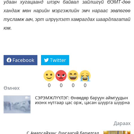
удаан хугацаанд илэрч байвал зайлшгүй ӨЭМТ-дөө
хандаж мөн нарийн мэргэжлийн эмч нараас зөвлөгөө
тусламж авч, эрт илрүүлэгт хамрагдах шаардлагатай
юм.
Facebook
Twitter
0
0
0
0
Өмнөх
СЭРЭМЖЛҮҮЛЭГ: Өнөөдөр баруун аймгуудын
ихэнх нутгаар цас орж, цасан шуурга шуурна
Дараах
С.Амарсайхан: Дуусаагүй барилгад