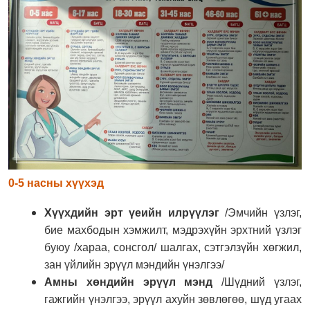
0-5 насны хүүхэд
Хүүхдийн эрт үеийн илрүүлэг
/Эмчийн үзлэг,
бие махбодын хэмжилт, мэдрэхүйн эрхтний үзлэг
буюу /хараа, сонсгол/ шалгах, сэтгэлзүйн хөгжил,
зан үйлийн эрүүл мэндийн үнэлгээ/
Амны хөндийн эрүүл мэнд
/Шүдний үзлэг,
гажгийн үнэлгээ, эрүүл ахуйн зөвлөгөө, шүд угаах