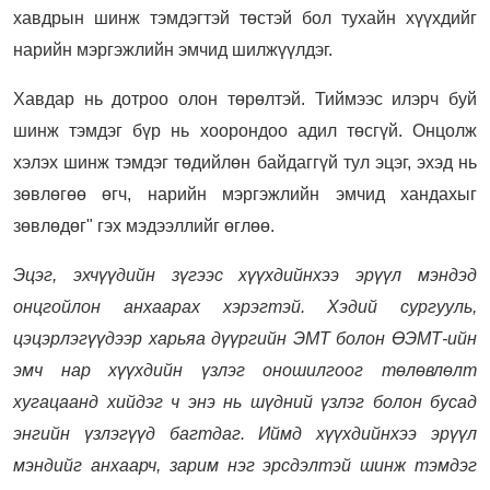
хавдрын шинж тэмдэгтэй төстэй бол тухайн хүүхдийг
нарийн мэргэжлийн эмчид шилжүүлдэг.
Хавдар нь дотроо олон төрөлтэй. Тиймээс илэрч буй
шинж тэмдэг бүр нь хоорондоо адил төсгүй. Онцолж
хэлэх шинж тэмдэг төдийлөн байдаггүй тул эцэг, эхэд нь
зөвлөгөө өгч, нарийн мэргэжлийн эмчид хандахыг
зөвлөдөг" гэх мэдээллийг өглөө.
Эцэг, эхчүүдийн зүгээс хүүхдийнхээ эрүүл мэндэд
онцгойлон анхаарах хэрэгтэй. Хэдий сургууль,
цэцэрлэгүүдээр харьяа дүүргийн ЭМТ болон ӨЭМТ-ийн
эмч нар хүүхдийн үзлэг оношилгоог төлөвлөлт
хугацаанд хийдэг ч энэ нь шүдний үзлэг болон бусад
энгийн үзлэгүүд багтдаг. Иймд хүүхдийнхээ эрүүл
мэндийг анхаарч, зарим нэг эрсдэлтэй шинж тэмдэг