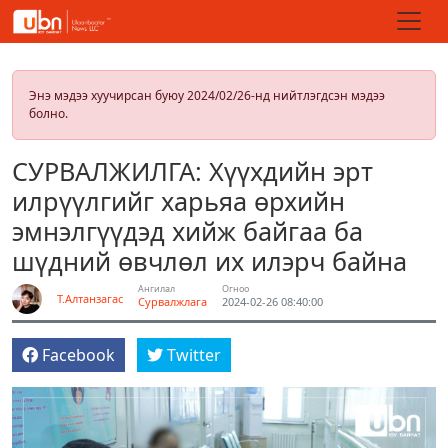
Энэ мэдээ хуучирсан буюу 2024/02/26-нд нийтлэгдсэн мэдээ
болно.
СУРВАЛЖИЛГА: Хүүхдийн эрт
илрүүлгийг харьяа өрхийн
эмнэлгүүдэд хийж байгаа ба
шүдний өвчлөл их илэрч байна
Ангилал
Огноо
Т.Алтанзагас
Сурвалжлага
2024-02-26 08:40:00
Facebook
Twitter