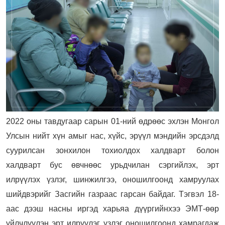
2022 оны тавдугаар сарын 01-ний өдрөөс эхлэн Монгол
Улсын нийт хүн амыг нас, хүйс, эрүүл мэндийн эрсдэлд
суурилсан зонхилон тохиолдох халдварт болон
халдварт бус өвчнөөс урьдчилан сэргийлэх, эрт
илрүүлэх үзлэг, шинжилгээ, оношилгоонд хамруулах
шийдвэрийг Засгийн газраас гарсан байдаг. Тэгвэл 18-
аас дээш насны иргэд харьяа дүүргийнхээ ЭМТ-өөр
үйлчлүүлэн эрт илрүүлэг, үзлэг оношилгоонд хамрагдаж