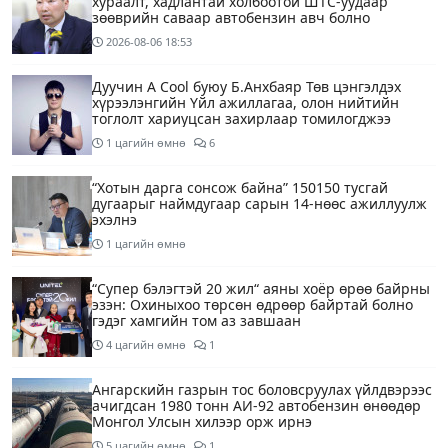
хураалт, хадлантай холбоотой ШТС-уудаар
зөөврийн саваар автобензин авч болно
2026-08-06
18:53
Дуучин A Cool буюу Б.Анхбаяр Төв цэнгэлдэх
хүрээлэнгийн Үйл ажиллагаа, олон нийтийн
тоглолт хариуцсан захирлаар томилогджээ
1 цагийн өмнө
6
“Хотын дарга сонсож байна” 150150 тусгай
дугаарыг наймдугаар сарын 14-нөөс ажиллуулж
эхэлнэ
1 цагийн өмнө
“Супер бэлэгтэй 20 жил“ аяны хоёр өрөө байрны
эзэн: Охиныхоо төрсөн өдрөөр байртай болно
гэдэг хамгийн том аз завшаан
4 цагийн өмнө
1
Ангарскийн газрын тос боловсруулах үйлдвэрээс
ачигдсан 1980 тонн АИ-92 автобензин өнөөдөр
Монгол Улсын хилээр орж ирнэ
5 цагийн өмнө
1