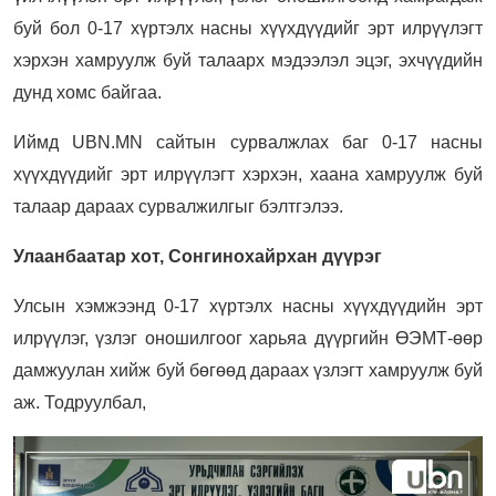
буй бол 0-17 хүртэлх насны хүүхдүүдийг эрт илрүүлэгт
хэрхэн хамруулж буй талаарх мэдээлэл эцэг, эхчүүдийн
дунд хомс байгаа.
Иймд UBN.MN сайтын сурвалжлах баг 0-17 насны
хүүхдүүдийг эрт илрүүлэгт хэрхэн, хаана хамруулж буй
талаар дараах сурвалжилгыг бэлтгэлээ.
Улаанбаатар хот, Сонгинохайрхан дүүрэг
Улсын хэмжээнд 0-17 хүртэлх насны хүүхдүүдийн эрт
илрүүлэг, үзлэг оношилгоог харьяа дүүргийн ӨЭМТ-өөр
дамжуулан хийж буй бөгөөд дараах үзлэгт хамруулж буй
аж. Тодруулбал,