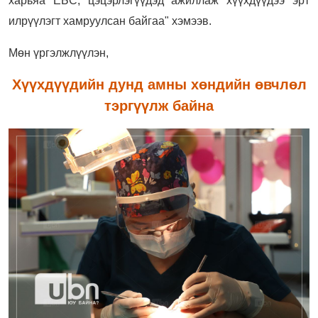
харьяа ЕБС, цэцэрлэгүүдэд ажиллаж хүүхдүүдээ эрт
илрүүлэгт хамруулсан байгаа" хэмээв.
Мөн үргэлжлүүлэн,
Хүүхдүүдийн дунд амны хөндийн өвчлөл
тэргүүлж байна