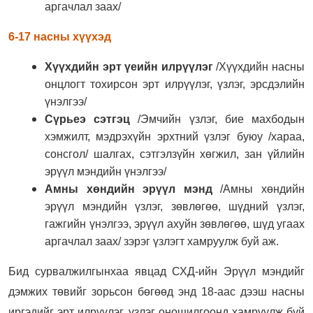
аргачлал заах/
6-17 насны хүүхэд
Хүүхдийн эрт үеийн илрүүлэг
/Хүүхдийн насны
онцлогт тохирсон эрт илрүүлэг, үзлэг, эрсдэлийн
үнэлгээ/
Сүрьеэ сэтгэц
/Эмчийн үзлэг, бие махбодын
хэмжилт, мэдрэхүйн эрхтний үзлэг буюу /хараа,
сонсгол/ шалгах, сэтгэлзүйн хөгжил, зан үйлийн
эрүүл мэндийн үнэлгээ/
Амны хөндийн эрүүл мэнд
/Амны хөндийн
эрүүл мэндийн үзлэг, зөвлөгөө, шүдний үзлэг,
гажгийн үнэлгээ, эрүүл ахуйн зөвлөгөө, шүд угаах
аргачлал заах/ зэрэг үзлэгт хамруулж буй аж.
Бид сурвалжилгынхаа явцад СХД-ийн Эрүүл мэндийг
дэмжих төвийг зорьсон бөгөөд энд 18-аас дээш насны
иргэдийг эрт илрүүлэг, үзлэг оношилгоонд хамруулж буй