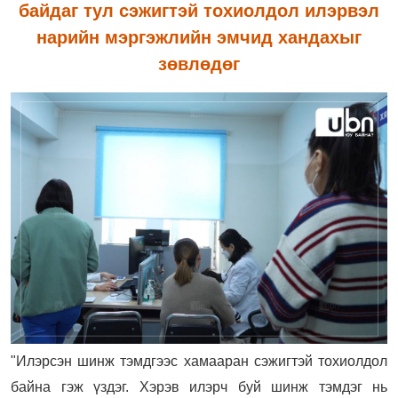
байдаг тул сэжигтэй тохиолдол илэрвэл
нарийн мэргэжлийн эмчид хандахыг
зөвлөдөг
"Илэрсэн шинж тэмдгээс хамааран сэжигтэй тохиолдол
байна гэж үздэг. Хэрэв илэрч буй шинж тэмдэг нь