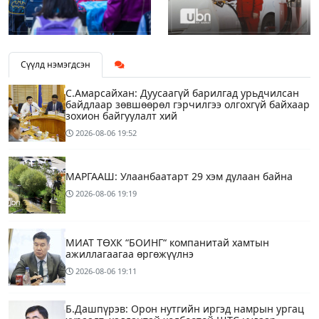
Сүүлд нэмэгдсэн
С.Амарсайхан: Дуусаагүй барилгад урьдчилсан
байдлаар зөвшөөрөл гэрчилгээ олгохгүй байхаар
зохион байгуулалт хий
2026-08-06
19:52
МАРГААШ: Улаанбаатарт 29 хэм дулаан байна
2026-08-06
19:19
МИАТ ТӨХК “БОИНГ“ компанитай хамтын
ажиллагаагаа өргөжүүлнэ
2026-08-06
19:11
Б.Дашпүрэв: Орон нутгийн иргэд намрын ургац