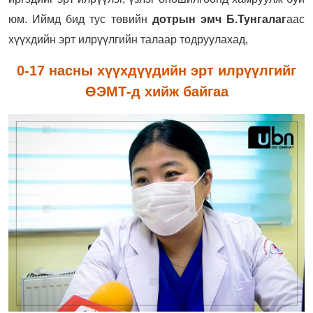
юм. Иймд бид тус төвийн
дотрын эмч Б.Тунгалаг
аас
хүүхдийн эрт илрүүлгийн талаар тодруулахад,
0-17 насны хүүхдүүдийн эрт илрүүлгийг
ӨЭМТ-д хийж байгаа