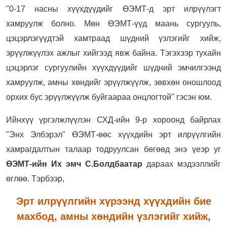
"0-17 насны хүүхдүүдийг ӨЭМТ-д эрт илрүүлэгт
хамруулж болно. Мөн ӨЭМТ-үүд маань сургууль,
цэцэрлэгүүдтэй хамтраад шүдний үзлэгийг хийж,
эрүүлжүүлэх ажлыг хийгээд явж байна. Тэгэхээр тухайн
цэцэрлэг сургуулийн хүүхдүүдийг шүдний эмчилгээнд
хамруулж, амны хөндийг эрүүлжүүлж, зөвхөн оношлоод
орхих бус эрүүлжүүлж буйгаараа онцлогтой" гэсэн юм.
Ийнхүү үргэлжлүүлэн СХД-ийн 9-р хороонд байрлах
"Энх Элбэрэл" ӨЭМТ-өөс хүүхдийн эрт илрүүлгийн
хамрагдалтын талаар тодруулсан бөгөөд энэ үеэр уг
ӨЭМТ-ийн Их эмч С.Болдбаатар
дараах мэдээллийг
өглөө. Тэрбээр,
Эрт илрүүлгийн хүрээнд хүүхдийн бие
махбод, амны хөндийн үзлэгийг хийж,