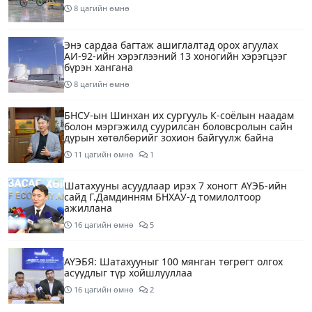
8 цагийн өмнө
Энэ сардаа багтаж ашиглалтад орох агуулах
АИ-92-ийн хэрэглээний 13 хоногийн хэрэгцээг
бүрэн хангана
8 цагийн өмнө
БНСУ-ын Шинхан их сургууль К-соёлын наадам
болон мэргэжилд суурилсан боловсролын сайн
дурын хөтөлбөрийг зохион байгуулж байна
11 цагийн өмнө
1
Шатахууны асуудлаар ирэх 7 хоногт АҮЭБ-ийн
сайд Г.Дамдинням БНХАУ-д томилолтоор
ажиллана
16 цагийн өмнө
5
АҮЭБЯ: Шатахууныг 100 мянган төгрөгт олгох
асуудлыг түр хойшлууллаа
16 цагийн өмнө
2