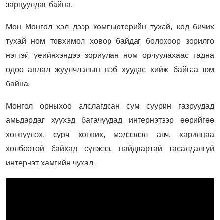
зарцуулдаг байна.
Мөн Монгол хэл дээр компьютерийн тухай, код бичих
тухай ном товхимол ховор байдаг болохоор зорилго
нэгтэй үеийнхэндээ зориулан ном орчуулахаас гадна
одоо аялал жуулчлалын вэб хуудас хийж байгаа юм
байна.
Монгол орныхоо алслагдсан сум суурин газруудад
амьдардаг хүүхэд багачуудад интернэтээр өөрийгөө
хөгжүүлэх, сурч хөгжих, мэдээлэл авч, харилцаа
холбоотой байхад сүлжээ, найдвартай тасалдалгүй
интернэт хамгийн чухал.