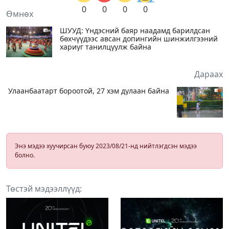
0
0
0
0
Өмнөх
ШУУД: Үндэсний баяр наадамд барилдсан
бөхчүүдээс авсан допингийн шинжилгээний
хариуг танилцуулж байна
Дараах
Улаанбаатарт бороотой, 27 хэм дулаан байна
Энэ мэдээ хуучирсан буюу 2023/08/21-нд нийтлэгдсэн мэдээ
болно.
Төстэй мэдээллүүд: