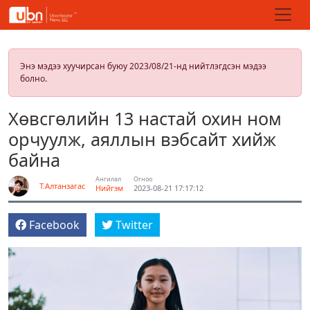
Энэ мэдээ хуучирсан буюу 2023/08/21-нд нийтлэгдсэн мэдээ
болно.
Хөвсгөлийн 13 настай охин ном
орчуулж, аяллын вэбсайт хийж
байна
Ангилал
Огноо
Т.Алтанзагас
Нийгэм
2023-08-21 17:17:12
Facebook
Twitter