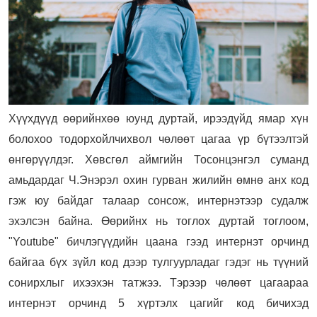
Хүүхдүүд өөрийнхөө юунд дуртай, ирээдүйд ямар хүн
болохоо тодорхойлчихвол чөлөөт цагаа үр бүтээлтэй
өнгөрүүлдэг. Хөвсгөл аймгийн Тосонцэнгэл суманд
амьдардаг Ч.Энэрэл охин гурван жилийн өмнө анх код
гэж юу байдаг талаар сонсож, интернэтээр судалж
эхэлсэн байна. Өөрийнх нь тоглох дуртай тоглоом,
"Youtube" бичлэгүүдийн цаана гээд интернэт орчинд
байгаа бүх зүйл код дээр тулгуурладаг гэдэг нь түүний
сонирхлыг ихээхэн татжээ. Тэрээр чөлөөт цагаараа
интернэт орчинд 5 хүртэлх цагийг код бичихэд