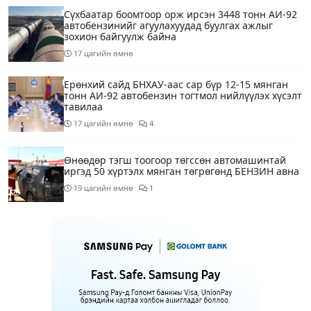
Сүхбаатар боомтоор орж ирсэн 3448 тонн АИ-92
автобензинийг агуулахуудад буулгах ажлыг
зохион байгуулж байна
17 цагийн өмнө
Ерөнхий сайд БНХАУ-аас сар бүр 12-15 мянган
тонн АИ-92 автобензин тогтмол нийлүүлэх хүсэлт
тавилаа
17 цагийн өмнө
4
Өнөөдөр тэгш тоогоор төгссөн автомашинтай
иргэд 50 хүртэлх мянган төгрөгөнд БЕНЗИН авна
19 цагийн өмнө
1
Өнөөдөр” Аавуудын баяр”-ын өдөр
21 цагийн өмнө
Улаанбаатарт 31 хэм дулаан байна