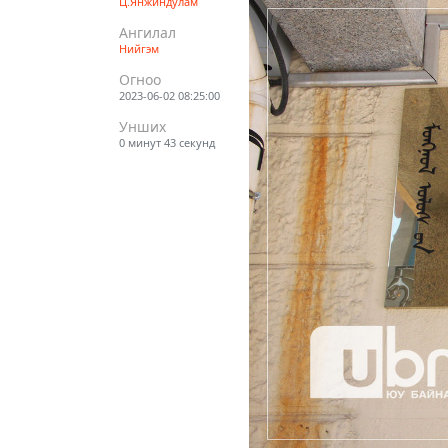
Ц.Янжиндулам
Ангилал
Нийгэм
Огноо
2023-06-02 08:25:00
Унших
0 минут 43 секунд