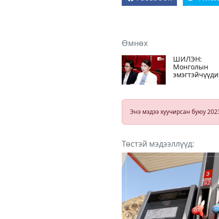
Өмнөх
ШИЛЭН:
Монголын
эмэгтэйчүүд
холбоо
“Хавдаргүй
Монгол
эмэгтэй“
Энэ мэдээ хуучирсан буюу 202
төслийн
санхүүжилтэ
Эрүүл мэнди
дэмжих санга
Төстэй мэдээллүүд:
66,5 сая төгр
авчээ