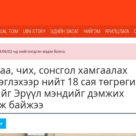
SUAL TOIM
UBN STORY
ЭДИЙН ЗАСАГ
НИЙГЭМ
ЯРИЛЦЛАГА
3/06/02-нд нийтлэгдсэн мэдээ болно.
а, чих, сонсгол хамгаалах
эглэхээр нийт 18 сая төгрөг
йг Эрүүл мэндийг дэмжих
ож байжээ
er