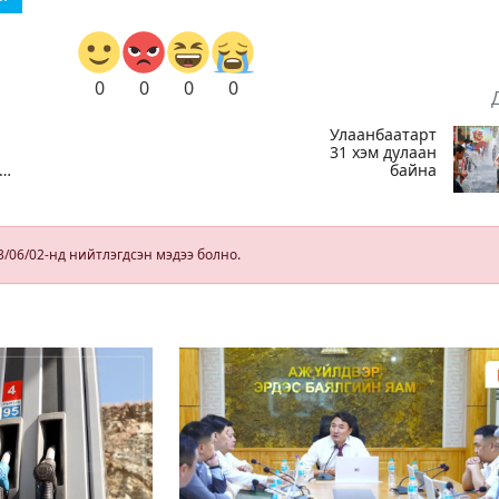
0
0
0
0
Улаанбаатарт
31 хэм дулаан
ийн
байна
3/06/02-нд нийтлэгдсэн мэдээ болно.
д
йг
ас
өг