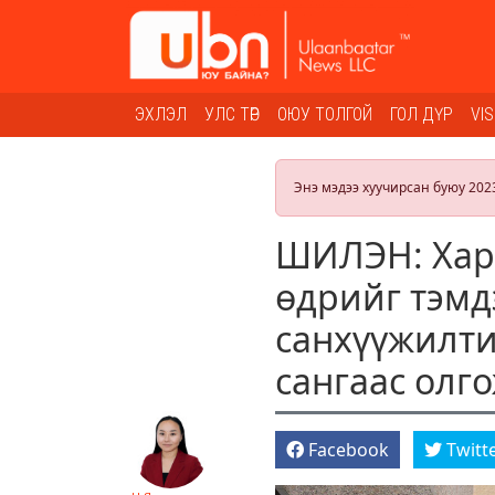
ЭХЛЭЛ
УЛС ТӨР
ОЮУ ТОЛГОЙ
ГОЛ ДҮР
VI
Энэ мэдээ хуучирсан буюу 202
ШИЛЭН: Хара
өдрийг тэмд
санхүүжилти
сангаас олг
Facebook
Twitt