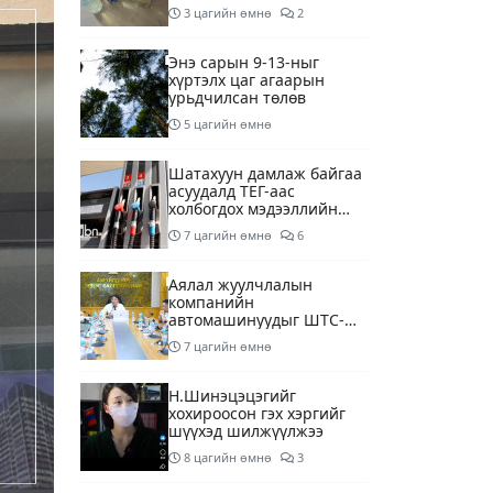
шалгаж байна
3 цагийн өмнө
2
Энэ сарын 9-13-ныг
хүртэлх цаг агаарын
урьдчилсан төлөв
5 цагийн өмнө
Шатахуун дамлаж байгаа
асуудалд ТЕГ-аас
холбогдох мэдээллийн
дагуу шалгалтын
7 цагийн өмнө
6
ажиллагааг эрчимжүүлж
байна
Аялал жуулчлалын
компанийн
автомашинуудыг ШТС-
ууд хязгаарлалтгүйгээр
7 цагийн өмнө
шатахуун олгох
боломжоор хангана
Н.Шинэцэцэгийг
хохироосон гэх хэргийг
шүүхэд шилжүүлжээ
8 цагийн өмнө
3