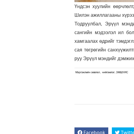
Үндсэн хуулийн өөрчлөлт
Шилэн ажиллагааны хүрээн
Тодруулбал, Эрүүл мэнд
сангийн мэдээлэл ил бол
хамгаалах өдрийг тэмдэглэ
сая төгрөгийн санхүүжилт
руу Эрүүл мэндийг дэмжих
Facebook
Twitt