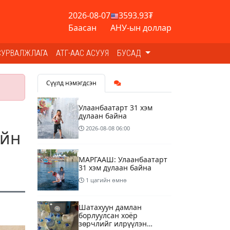
2026-08-07
3593.93₮
Баасан
АНУ-ын доллар
СУРВАЛЖЛАГА
АТГ-ААС АСУУЯ
БУСАД
Сүүлд нэмэгдсэн
Улаанбаатарт 31 хэм
дулаан байна
2026-08-08
06:00
ийн
МАРГААШ: Улаанбаатарт
31 хэм дулаан байна
1 цагийн өмнө
Шатахуун дамлан
борлуулсан хоёр
зөрчлийг илрүүлэн