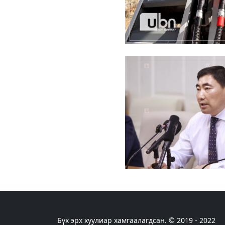
Бүх эрх хуулиар хамгаалагдсан. © 2019 - 2022