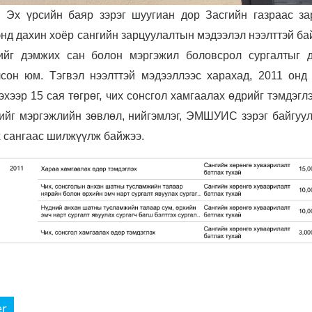
, Эх үрсийн баяр зэрэг шуугиан дор Засгийн газраас за
д дахин хоёр сангийн зарцуулалтын мэдээлэл нээлттэй ба
ийг дэмжих сан болон мэргэжил боловсрол сургалтыг 
сон юм. Тэгвэл нээлттэй мэдээллээс харахад, 2011 онд
хээр 15 сая төгрөг, чих сонсгол хамгаалах өдрийг тэмдэгл
ийг мэргэжлийн зөвлөл, нийгэмлэг, ЭМШУИС зэрэг байгуул
 сангаас шилжүүлж байжээ.
er