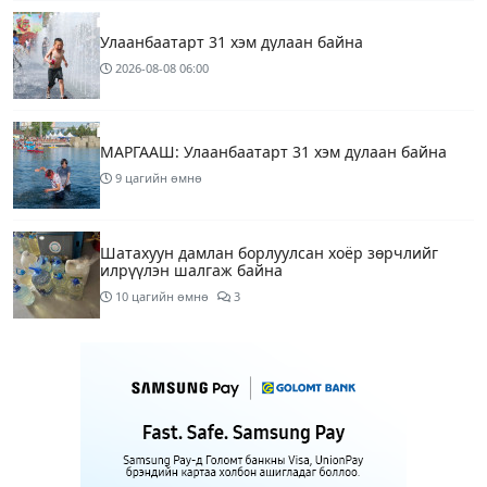
Улаанбаатарт 31 хэм дулаан байна
2026-08-08
06:00
МАРГААШ: Улаанбаатарт 31 хэм дулаан байна
9 цагийн өмнө
Шатахуун дамлан борлуулсан хоёр зөрчлийг
илрүүлэн шалгаж байна
10 цагийн өмнө
3
Энэ сарын 9-13-ныг хүртэлх цаг агаарын
урьдчилсан төлөв
12 цагийн өмнө
Шатахуун дамлаж байгаа асуудалд ТЕГ-аас
холбогдох мэдээллийн дагуу шалгалтын