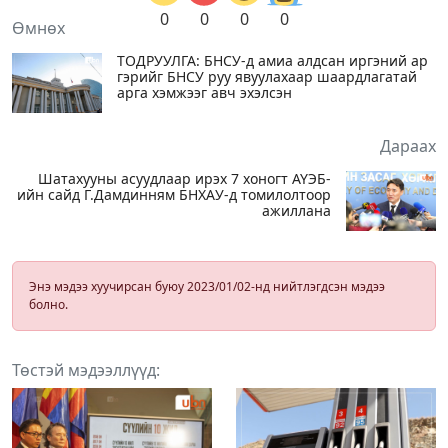
0
0
0
0
Өмнөх
ТОДРУУЛГА: БНСУ-д амиа алдсан иргэний ар
гэрийг БНСУ руу явуулахаар шаардлагатай
арга хэмжээг авч эхэлсэн
Дараах
Шатахууны асуудлаар ирэх 7 хоногт АҮЭБ-
ийн сайд Г.Дамдинням БНХАУ-д томилолтоор
ажиллана
Энэ мэдээ хуучирсан буюу 2023/01/02-нд нийтлэгдсэн мэдээ
болно.
Төстэй мэдээллүүд: