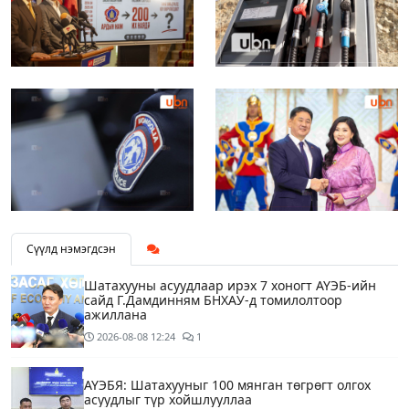
Сүүлд нэмэгдсэн
Шатахууны асуудлаар ирэх 7 хоногт АҮЭБ-ийн
сайд Г.Дамдинням БНХАУ-д томилолтоор
ажиллана
2026-08-08
12:24
1
АҮЭБЯ: Шатахууныг 100 мянган төгрөгт олгох
асуудлыг түр хойшлууллаа