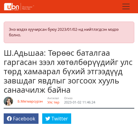
Энэ мэдээ хуучирсан буюу 2023/01/02-нд нийтлэгдсэн мэдээ
болно.
Ш.Адьшаа: Төрөөс баталгаа
гаргасан зээл хөтөлбөрүүдийг улс
төрд хамаарал бүхий этгээдүүд
завшдаг явдлыг зогсоох хууль
санаачилж байна
Ангилал
Огноо
Б.Мягмарсүрэн
Улс төр
2023-01-02 11:46:24
Facebook
Twitter