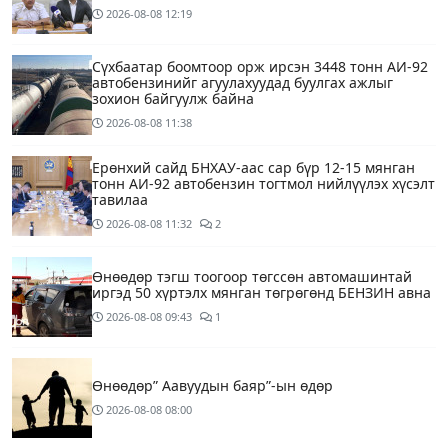
2026-08-08
12:19
Сүхбаатар боомтоор орж ирсэн 3448 тонн АИ-92
автобензинийг агуулахуудад буулгах ажлыг
зохион байгуулж байна
2026-08-08
11:38
Ерөнхий сайд БНХАУ-аас сар бүр 12-15 мянган
тонн АИ-92 автобензин тогтмол нийлүүлэх хүсэлт
тавилаа
2026-08-08
11:32
2
Өнөөдөр тэгш тоогоор төгссөн автомашинтай
иргэд 50 хүртэлх мянган төгрөгөнд БЕНЗИН авна
2026-08-08
09:43
1
Өнөөдөр” Аавуудын баяр”-ын өдөр
2026-08-08
08:00