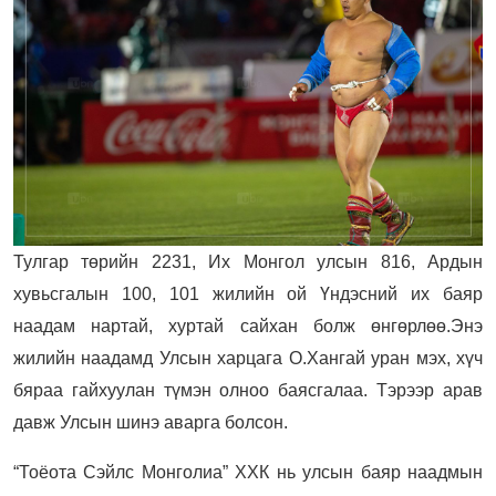
Тулгар төрийн 2231, Их Монгол улсын 816, Ардын
хувьсгалын 100, 101 жилийн ой Үндэсний их баяр
наадам нартай, хуртай сайхан болж өнгөрлөө.
Энэ
жилийн наадамд Улсын харцага О.Хангай уран мэх, хүч
бяраа гайхуулан түмэн олноо баясгалаа. Тэрээр арав
давж Улсын шинэ аварга болсон.
“Тоёота Сэйлс Монголиа” ХХК нь улсын баяр наадмын