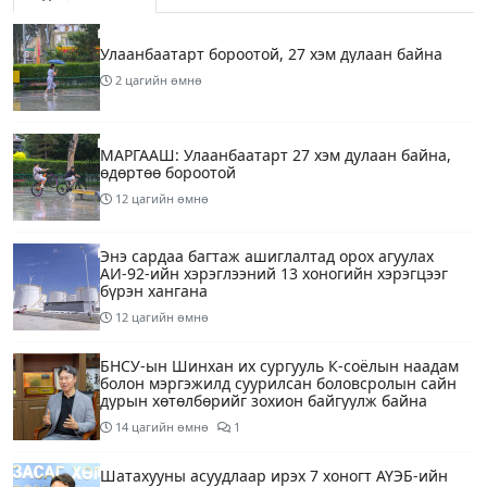
Улаанбаатарт бороотой, 27 хэм дулаан байна
2 цагийн өмнө
МАРГААШ: Улаанбаатарт 27 хэм дулаан байна,
өдөртөө бороотой
12 цагийн өмнө
Энэ сардаа багтаж ашиглалтад орох агуулах
АИ-92-ийн хэрэглээний 13 хоногийн хэрэгцээг
бүрэн хангана
12 цагийн өмнө
БНСУ-ын Шинхан их сургууль К-соёлын наадам
болон мэргэжилд суурилсан боловсролын сайн
дурын хөтөлбөрийг зохион байгуулж байна
14 цагийн өмнө
1
Шатахууны асуудлаар ирэх 7 хоногт АҮЭБ-ийн