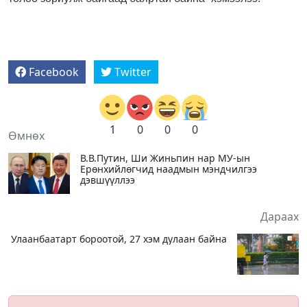
Facebook
Twitter
1
0
0
0
Өмнөх
В.В.Путин, Ши Жиньпин нар МУ-ын
Ерөнхийлөгчид наадмын мэндчилгээ
дэвшүүллээ
Дараах
Улаанбаатарт бороотой, 27 хэм дулаан байна