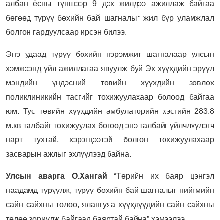
албан ёсны түншээр 9 дэх жилдээ ажиллаж байгаа
бөгөөд түрүү бөхийн бай шагналыг жил бүр уламжлал
болгон гардуулсаар ирсэн билээ.
Энэ удаад түрүү бөхийн нэрэмжит шагналаар улсын
хэмжээнд үйл ажиллагаа явуулж буй Эх хүүхдийн эрүүл
мэндийн үндэсний төвийн хүүхдийн зөвлөх
поликлиникийн тасгийг тохижуулахаар болоод байгаа
юм.
Тус төвийн хүүхдийн амбулаторийн хэсгийн 283.8
м.кв талбайг тохижуулах бөгөөд энэ талбайг үйлчлүүлэгч
нарт тухтай, хэрэгцээтэй болгон тохижуулахаар
засварын ажлыг эхлүүлээд байна.
Улсын аварга О.Хангай
“Төрийн их баяр цэнгэл
наадамд түрүүлж, түрүү бөхийн бай шагналыг нийгмийн
сайн сайхны төлөө, ялангуяа хүүхдүүдийн сайн сайхны
төлөө зориулж байгаад баяртай байна” хэмээлээ.