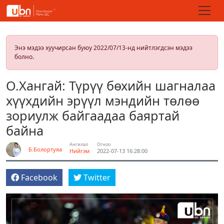
Энэ мэдээ хуучирсан буюу 2022/07/13-нд нийтлэгдсэн мэдээ
болно.
О.Хангай: Түрүү бөхийн шагналаа
хүүхдийн эрүүл мэндийн төлөө
зориулж байгаадаа баяртай
байна
Ангилал
Огноо
Б.Болортуяа
Нийгэм
2022-07-13 16:28:00
Facebook
Twitter