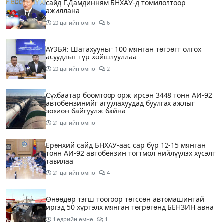
сайд Г.Дамдинням БНХАУ-д томилолтоор
ажиллана
20 цагийн өмнө
6
АҮЭБЯ: Шатахууныг 100 мянган төгрөгт олгох
асуудлыг түр хойшлууллаа
20 цагийн өмнө
2
Сүхбаатар боомтоор орж ирсэн 3448 тонн АИ-92
автобензинийг агуулахуудад буулгах ажлыг
зохион байгуулж байна
21 цагийн өмнө
Ерөнхий сайд БНХАУ-аас сар бүр 12-15 мянган
тонн АИ-92 автобензин тогтмол нийлүүлэх хүсэлт
тавилаа
21 цагийн өмнө
4
Өнөөдөр тэгш тоогоор төгссөн автомашинтай
иргэд 50 хүртэлх мянган төгрөгөнд БЕНЗИН авна
1 өдрийн өмнө
1