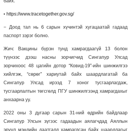
байх.
•
https://www.tracetogether.gov.sg/
− Доод тал нь 6 сарын хүчинтэй хугацаатай гадаад
паспорт зэрэг болно.
Жич: Вакцины бүрэн тунд хамрагдаагүй 13 болон
түүнээс дээш насны зорчигчид Сингапур Улсад
зорчихоос 48 цагийн дотор “Ковид-19”-ийн шинжилгээ
хийлгэж, “сөрөг” хариутай байх шаардлагатай ба
Сингапур Улсад ирээд 7 хоног тусгаарлагдаж,
тусгаарлалтын төгсгөлд ПГУ шинжилгээнд хамрагдахыг
анхаарна уу.
2022 оны 3 дугаар сарын 31-ний өдрийн байдлаар
Сингапур Улсын зүгээс гадаадын аялагчдад Аяллын
эрүүл мэндийн даатгалд хамрагдсан байх шаардлагыг