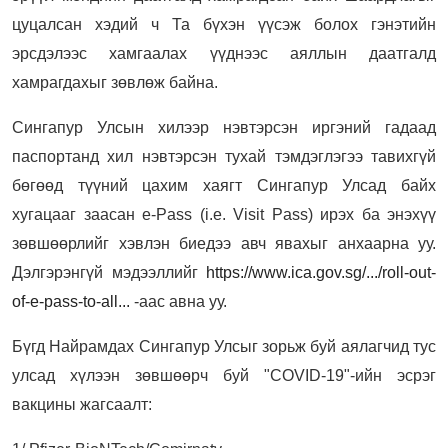
цуцалсан хэдий ч Та бүхэн үүсэж болох гэнэтийн
эрсдэлээс хамгаалах үүднээс аяллын даатгалд
хамрагдахыг зөвлөж байна.
Сингапур Улсын хилээр нэвтэрсэн иргэний гадаад
паспортанд хил нэвтэрсэн тухай тэмдэглэгээ тавихгүй
бөгөөд түүний цахим хаягт Сингапур Улсад байх
хугацааг заасан e-Pass (i.e. Visit Pass) ирэх ба энэхүү
зөвшөөрлийг хэвлэн биедээ авч явахыг анхаарна уу.
Дэлгэрэнгүй мэдээллийг
https://www.ica.gov.sg/.../roll-out-
of-e-pass-to-all...
-аас авна уу.
Бүгд Найрамдах Сингапур Улсыг зорьж буй аялагчид тус
улсад хүлээн зөвшөөрч буй "COVID-19"-ийн эсрэг
вакцины жагсаалт: