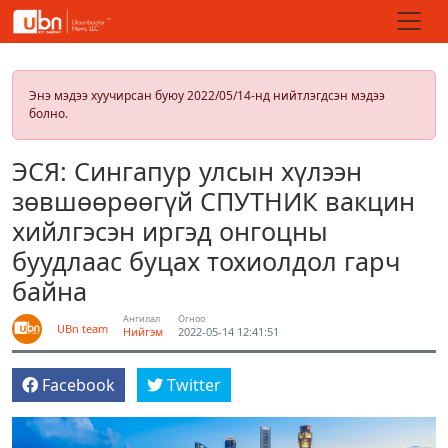
Энэ мэдээ хуучирсан буюу 2022/05/14-нд нийтлэгдсэн мэдээ
болно.
ЭСЯ: Сингапур улсын хүлээн
зөвшөөрөөгүй СПУТНИК вакцин
хийлгэсэн иргэд онгоцны
буудлаас буцах тохиолдол гарч
байна
Ангилал
Огноо
UBn team
Нийгэм
2022-05-14 12:41:51
Facebook
Twitter