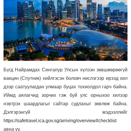
Бүгд Найрамдах Сингапур Улсын хүлээн зөвшөөрөөгүй
вакцин (Спутник) хийлгэсэн боловч нислэгээр ирээд хил
дээр саатуулагдан улмаар буцах тохиолдол гарч байна.
Иймд аялагчид зорчих гэж буй улс орныхоо хилээр
нэвтрэх шаардлагыг сайтар судлахыг зөвлөж байна.
Дэлгэрэнгүй мэдээллийг
https://safetravel.ica.gov.sg/arriving/overview#checklist
авна уу.