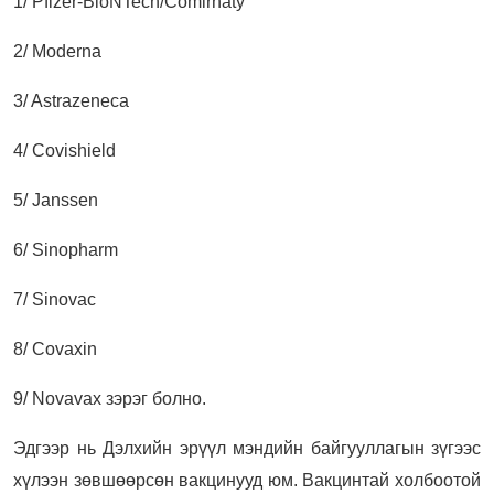
1/ Pfizer-BioNTech/Comirnaty
2/ Moderna
3/ Astrazeneca
4/ Covishield
5/ Janssen
6/ Sinopharm
7/ Sinovac
8/ Covaxin
9/ Novavax зэрэг болно.
Эдгээр нь Дэлхийн эрүүл мэндийн байгууллагын зүгээс
хүлээн зөвшөөрсөн вакцинууд юм. Вакцинтай холбоотой