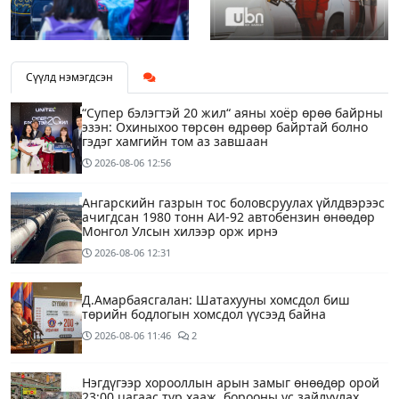
Сүүлд нэмэгдсэн
“Супер бэлэгтэй 20 жил“ аяны хоёр өрөө байрны
эзэн: Охиныхоо төрсөн өдрөөр байртай болно
гэдэг хамгийн том аз завшаан
2026-08-06
12:56
Ангарскийн газрын тос боловсруулах үйлдвэрээс
ачигдсан 1980 тонн АИ-92 автобензин өнөөдөр
Монгол Улсын хилээр орж ирнэ
2026-08-06
12:31
Д.Амарбаясгалан: Шатахууны хомсдол биш
төрийн бодлогын хомсдол үүсээд байна
2026-08-06
11:46
2
Нэгдүгээр хорооллын арын замыг өнөөдөр орой
23:00 цагаас түр хааж, борооны ус зайлуулах