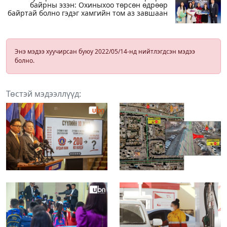
байрны эзэн: Охиныхоо төрсөн өдрөөр
байртай болно гэдэг хамгийн том аз завшаан
Энэ мэдээ хуучирсан буюу 2022/05/14-нд нийтлэгдсэн мэдээ
болно.
Төстэй мэдээллүүд: