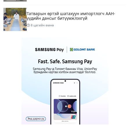
Татварын өртэй шатахуун импортлогч ААН-
үүдийн дансыг битүүмжлэхгүй
8 цагийн өмнө
Маргааш Улаанбаатарт 28 хэм дулаан, багавтар
үүлтэй
10 цагийн өмнө
Шатахууны хомсдолтой холбогдуулан онцын
шаардлагагүй бол Монгол Улсад аялахгүй байхыг
АНУ-ын ЭСЯ-наас зөвлөжээ
12 цагийн өмнө
3
“Аяллын газрын зураг”-ийн хэвлэмэл хувилбар
Голомт банкны салбаруудад түгээгдлээ
13 цагийн өмнө
1
Нөөцийн махны бүрдүүлэлтэд Нийслэлийн Засаг