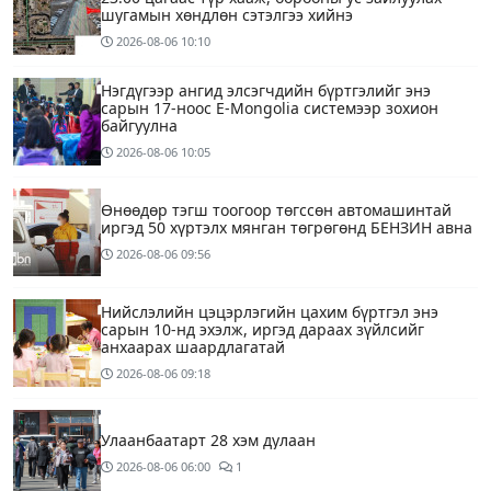
шугамын хөндлөн сэтэлгээ хийнэ
2026-08-06
10:10
Нэгдүгээр ангид элсэгчдийн бүртгэлийг энэ
сарын 17-ноос E-Mongolia системээр зохион
байгуулна
2026-08-06
10:05
Өнөөдөр тэгш тоогоор төгссөн автомашинтай
иргэд 50 хүртэлх мянган төгрөгөнд БЕНЗИН авна
2026-08-06
09:56
Нийслэлийн цэцэрлэгийн цахим бүртгэл энэ
сарын 10-нд эхэлж, иргэд дараах зүйлсийг
анхаарах шаардлагатай
2026-08-06
09:18
Улаанбаатарт 28 хэм дулаан
2026-08-06
06:00
1