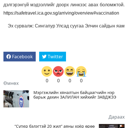
дэлгэрэнгүй мэдээллийг доорх линкээс авах боломжтой.
https://safetravel.ica.gov.sg/arriving/overview#vaccination
Эх сурвалж: ​​​Сингапур Улсад суугаа Элчин сайдын яам
Facebook
Twitter
0
0
0
0
Өмнөх
Мэргэжлийн хяналтын байцаагчийн нэр
барьж дахин ЗАЛИЛАН хийхийг ЗАВДЖЭЭ
Дараах
“Супер бэлэгтэй 20 жил“ аяны хоёр өрөө