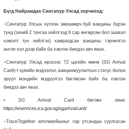
Бүгд Найрамдах Сингапур Улсад зорчиход:
−Сингапур Улсын хүлээн зөвшөөрч буй вакцины бүрэн
тунд (эхний 2 тунгаа хийлгээд 9 сар өнгөрсөн бол заавал
нэмэлт тун хийлгэх) хамрагдсан вакцины гэрчилгээ
англи хэл дээр байх ба хэвлэн биедээ авч явах.
−Сингапур Улсад ирэхээс 72 цагийн өмнө (SG Arrival
Card)-т хувийн мэдээлэл, вакцинжуулалтын статус болон
эрүүл мэндийн мэдүүлгээ бөглөсөн байх ба хэвлэн
биедээ авч явах.
• SG Arrival Card бөглөх линк:
https://eservices.ica.gov.sg/sgarrivalcard/
−TraceTogether аппликейшныг гар утсандаа суулгасан