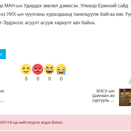
эр МАН-ын Удирдах зөвлөл дэмжсэн. Улмаар Ерөнхий сайд
ээ УИХ-ын чуулганы хуралдаанд танилцуулж байгаа юм. Үү
т-Эрдэнээс асуулт асууж хариулт авч байна.
er
0
0
0
0
нэ:
БНСУ-ын
Шинхан их
ээ
сургууль К-
й
соёлын наадам
болон
мэргэжилд
йна
суурилсан
2/01/18-нд нийтлэгдсэн мэдээ болно.
боловсролын
сайн дурын