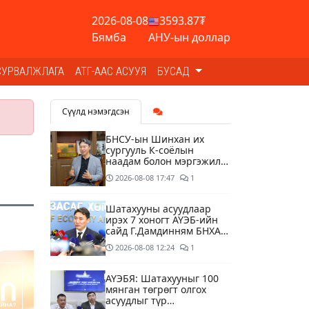
2026-08-08
3593.87₮
Бямба
АНУ-ын доллар
СУРВАЛЖЛАГА
АТГ-ААС АСУУЯ
БУСАД
Сүүлд нэмэгдсэн
БНСУ-ын Шинхан их
сургууль К-соёлын
наадам болон мэргэжилд
суурилсан боловсролын
2026-08-08
17:47
1
сайн дурын хөтөлбөрийг
зохион байгуулж байна
Шатахууны асуудлаар
ирэх 7 хоногт АҮЭБ-ийн
сайд Г.Дамдинням БНХАУ-
д томилолтоор ажиллана
2026-08-08
12:24
1
АҮЭБЯ: Шатахууныг 100
мянган төгрөгт олгох
асуудлыг түр