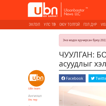
ЭХЛЭЛ
УЛС ТӨР
ОЮУ ТОЛГОЙ
ГОЛ ДҮР
VI
Энэ мэдээ хуучирсан буюу 202
ЧУУЛГАН: Б
асуудлыг хэ
Facebook
Twitt
UBn team
Ангилал
Улс төр