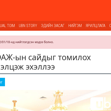
SUAL TOIM
UBN STORY
ЭДИЙН ЗАСАГ
НИЙГЭМ
ЯРИЛЦЛАГА
2/01/18-нд нийтлэгдсэн мэдээ болно.
ОАЖ-ын сайдыг томилох
лэлцэж эхэллээ
er