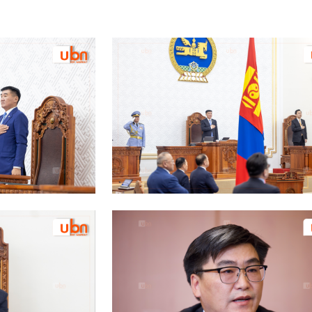
хөтөлбөрийг
зохион
байгуулж байна