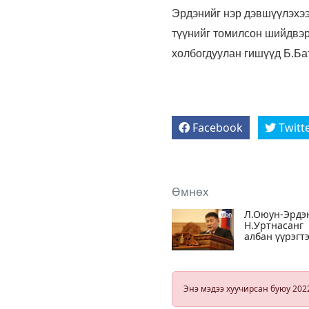
Эрдэнийг нэр дэвшүүлэхэ
түүнийг томилсон шийдвэр
холбогдуулан гишүүд Б.Ба
Facebook
Twitt
Өмнөх
Л.Оюун-Эрдэ
Н.Уртнасанг
албан үүрэгт
хариуцлагагү
хандсан
шалтгаанаар
огцруулж ба
Энэ мэдээ хуучирсан буюу 202