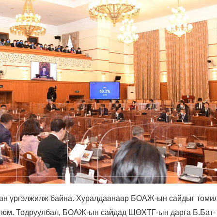
аан үргэлжилж байна. Хуралдаанаар БОАЖ-ын сайдыг томи
а юм. Тодруулбал, БОАЖ-ын сайдад ШӨХТГ-ын дарга Б.Бат-