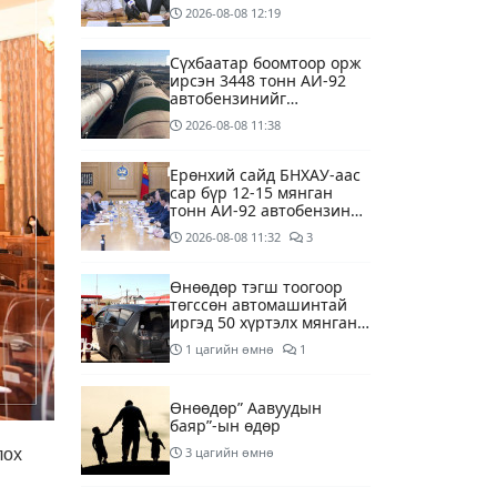
хойшлууллаа
2026-08-08
12:19
Сүхбаатар боомтоор орж
ирсэн 3448 тонн АИ-92
автобензинийг
агуулахуудад буулгах
2026-08-08
11:38
ажлыг зохион байгуулж
байна
Ерөнхий сайд БНХАУ-аас
сар бүр 12-15 мянган
тонн АИ-92 автобензин
тогтмол нийлүүлэх хүсэлт
2026-08-08
11:32
3
тавилаа
Өнөөдөр тэгш тоогоор
төгссөн автомашинтай
иргэд 50 хүртэлх мянган
төгрөгөнд БЕНЗИН авна
1 цагийн өмнө
1
Өнөөдөр” Аавуудын
баяр”-ын өдөр
3 цагийн өмнө
лох