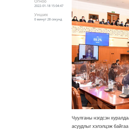
Огноо
2022-01-18 15:04:47
Унших
0 минут 28 секунд
Чуулганы нэгдсэн хуралд
асуудлыг хэлэлцэж байга