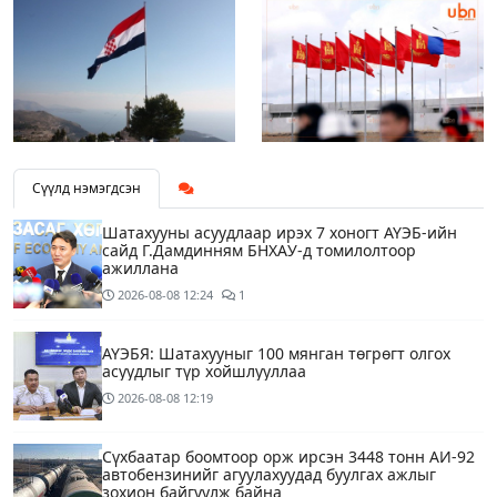
Сүүлд нэмэгдсэн
Шатахууны асуудлаар ирэх 7 хоногт АҮЭБ-ийн
сайд Г.Дамдинням БНХАУ-д томилолтоор
ажиллана
2026-08-08
12:24
1
АҮЭБЯ: Шатахууныг 100 мянган төгрөгт олгох
асуудлыг түр хойшлууллаа
2026-08-08
12:19
Сүхбаатар боомтоор орж ирсэн 3448 тонн АИ-92
автобензинийг агуулахуудад буулгах ажлыг
зохион байгуулж байна