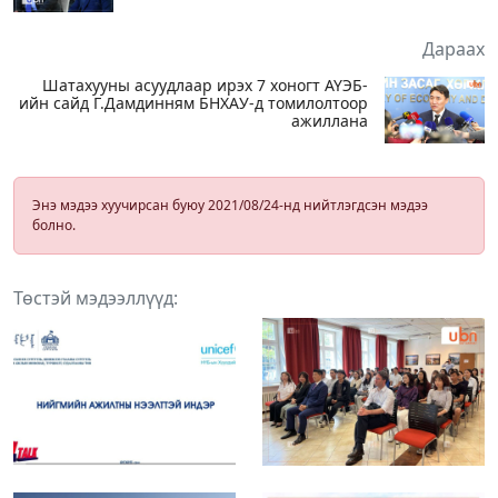
Дараах
Шатахууны асуудлаар ирэх 7 хоногт АҮЭБ-
ийн сайд Г.Дамдинням БНХАУ-д томилолтоор
ажиллана
Энэ мэдээ хуучирсан буюу 2021/08/24-нд нийтлэгдсэн мэдээ
болно.
Төстэй мэдээллүүд: