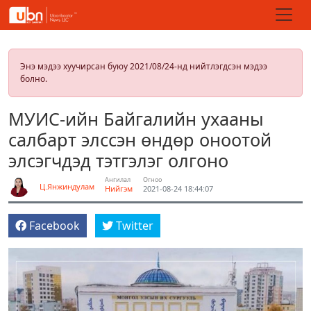
Энэ мэдээ хуучирсан буюу 2021/08/24-нд нийтлэгдсэн мэдээ
болно.
МУИС-ийн Байгалийн ухааны
салбарт элссэн өндөр оноотой
элсэгчдэд тэтгэлэг олгоно
Ангилал
Огноо
Ц.Янжиндулам
Нийгэм
2021-08-24 18:44:07
Facebook
Twitter