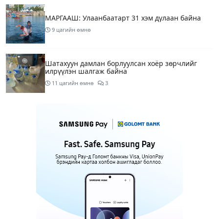
МАРГААШ: Улаанбаатарт 31 хэм дулаан байна
9 цагийн өмнө
Шатахуун дамлан борлуулсан хоёр зөрчлийг
илрүүлэн шалгаж байна
11 цагийн өмнө
3
Энэ сарын 9-13-ныг хүртэлх цаг агаарын
урьдчилсан төлөв
13 цагийн өмнө
Шатахуун дамлаж байгаа асуудалд ТЕГ-аас
холбогдох мэдээллийн дагуу шалгалтын
ажиллагааг эрчимжүүлж байна
15 цагийн өмнө
8
Аялал жуулчлалын компанийн автомашинуудыг
ШТС-ууд хязгаарлалтгүйгээр шатахуун олгох