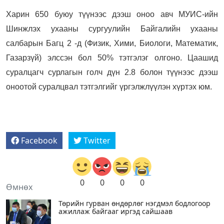
Харин 650 буюу түүнээс дээш оноо авч МУИС-ийн
Шинжлэх ухааны сургуулийн Байгалийн ухааны
салбарын Багц 2 -д (Физик, Хими, Биологи, Математик,
Газарзүй) элссэн бол 50% тэтгэлэг олгоно.
Цаашид
суралцагч сурлагын голч дүн 2.8 болон түүнээс дээш
оноотой суралцвал тэтгэлгийг үргэлжлүүлэн хүртэх юм.
Facebook
Twitter
0
0
0
0
Өмнөх
Төрийн гурван өндөрлөг нэгдмэл бодлогоор
ажиллаж байгааг иргэд сайшаав