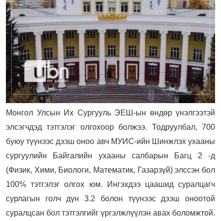
Монгол Улсын Их Сургууль ЭЕШ-ын өндөр үнэлгээтэй
элсэгчдэд тэтгэлэг олгохоор болжээ. Тодруулбал,
700
буюу түүнээс дээш оноо авч МУИС-ийн Шинжлэх ухааны
сургуулийн Байгалийн ухааны салбарын Багц 2 -д
(Физик, Хими, Биологи, Математик, Газарзүй) элссэн бол
100% тэтгэлэг олгох юм. Ингэхдээ ц
аашид суралцагч
сурлагын голч дүн 3.2 болон түүнээс дээш оноотой
суралцсан бол тэтгэлгийг үргэлжлүүлэн авах боломжтой.