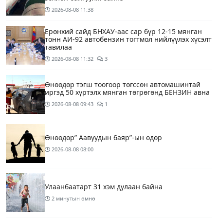
2026-08-08
11:38
Ерөнхий сайд БНХАУ-аас сар бүр 12-15 мянган
тонн АИ-92 автобензин тогтмол нийлүүлэх хүсэлт
тавилаа
2026-08-08
11:32
3
Өнөөдөр тэгш тоогоор төгссөн автомашинтай
иргэд 50 хүртэлх мянган төгрөгөнд БЕНЗИН авна
2026-08-08
09:43
1
Өнөөдөр” Аавуудын баяр”-ын өдөр
2026-08-08
08:00
Улаанбаатарт 31 хэм дулаан байна
2 минутын өмнө