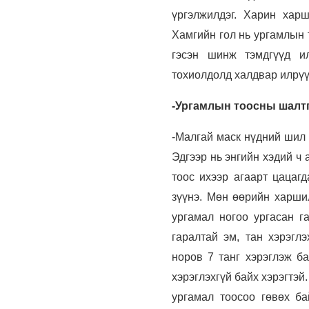
үргэлжилдэг. Харин харш
Хамгийн гол нь ургамлын 
гэсэн шинж тэмдгүүд и
тохиолдолд халдвар илрүү
-Ургамлын тоосны шалтг
-Малгай маск нүдний шил 
Эдгээр нь энгийн хэдий ч 
тоос ихээр агаарт цацаг
зүүнэ. Мөн өөрийн харши
ургамал ногоо ургасан г
гаралтай эм, тан хэрэгл
норов 7 танг хэрэглэж б
хэрэглэхгүй байх хэрэгтэй
ургамал тоосоо гөвөх ба