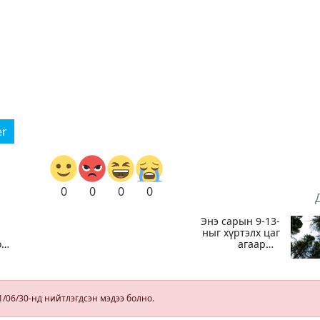
er
0
0
0
0
Энэ сарын 9-13-
ныг хүртэлх цаг
оо
агаарын
урьдчилсан
төлөв
1/06/30-нд нийтлэгдсэн мэдээ болно.