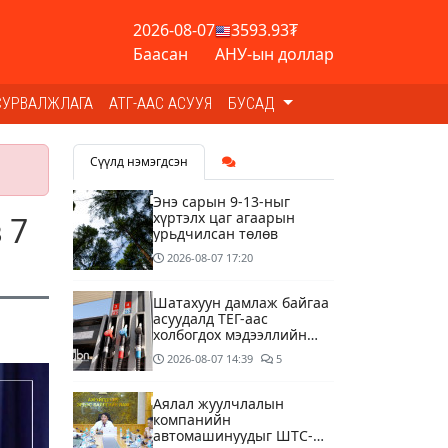
2026-08-07
3593.93₮
Баасан
АНУ-ын доллар
СУРВАЛЖЛАГА
АТГ-ААС АСУУЯ
БУСАД
Сүүлд нэмэгдсэн
Энэ сарын 9-13-ныг
хүртэлх цаг агаарын
 7
урьдчилсан төлөв
2026-08-07
17:20
Шатахуун дамлаж байгаа
асуудалд ТЕГ-аас
холбогдох мэдээллийн
дагуу шалгалтын
2026-08-07
14:39
5
ажиллагааг эрчимжүүлж
байна
Аялал жуулчлалын
компанийн
автомашинуудыг ШТС-