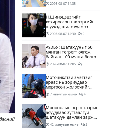
ууд хязгаарлалтгүйгээр
2026-08-07
14:35
шатахуун олгох
боломжоор хангана
Н.Шинэцэцэгийг
хохироосон гэх хэргийг
шүүхэд шилжүүлжээ
2026-08-07
14:30
2
АҮЭБЯ: Шатахууныг 50
мянган төгрөгт олгож
байгааг 100 мянга болгож
нэмэгдүүлэхээр ажиллаж
2026-08-07
12:05
3
байна
Мотоциклтэй эмэгтэйг
араас нь зориудаар
мөргөсөн жолоочийг
ажлаас нь чөлөөлжээ
7 минутын өмнө
4
Монополын эсрэг газрыг
асуудлаас зугтаалгүй
шатахуун дамлан зарж
дэсний
буй асуудалд хяналт
42 минутын өмнө
2
тавихыг үүрэгдэв