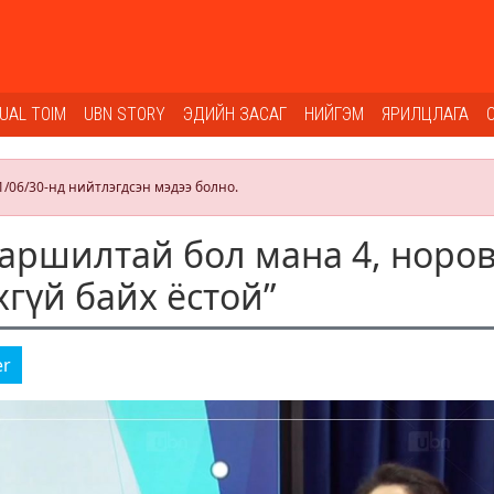
SUAL TOIM
UBN STORY
ЭДИЙН ЗАСАГ
НИЙГЭМ
ЯРИЛЦЛАГА
1/06/30-нд нийтлэгдсэн мэдээ болно.
аршилтай бол мана 4, норов
хгүй байх ёстой”
er