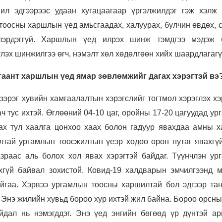
ил эдгээрээс удаан хугацаагаар үргэлжилдэг гэж хэлж 
тоосны харшлын үед амьсгаадах, халуурах, булчин өвдөх, 
лэрдэггүй. Харшлын үед илрэх шинж тэмдгээ мэдэж 
лэх шинжилгээ өгч, нэмэлт хөл хөдөлгөөн хийх шаардлагагү
аант харшлын үед ямар зөвлөмжийг дагах хэрэгтэй вэ
зэрэг хувийн хамгаалалтын хэрэгслийг тогтмол хэрэглэх хэ
ач тус ихтэй. Өглөөний 04-10 цаг, оройны 17-20 цагуудад у
дах тул хаалга цонхоо хаах болон гадуур явахдаа амны х
лтай ургамлын тоосжилтын үеэр хөдөө орон нутаг явахгүй
азраас аль болох хол явах хэрэгтэй байдаг. Түүнчлэн ур
эхгүй байвал зохистой. Ковид-19 халдварын эмчилгээнд м
айгаа. Хэрвээ ургамлын тоосны харшилтай бол эдгээр тан
. Энэ жилийн хувьд бороо хур ихтэй жил байна. Бороо орсн
йдал нь нэмэгддэг. Энэ үед энгийн бөгөөд үр дүнтэй ар