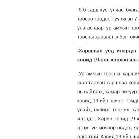
-5-6 сард хус, улиас, бург
тоосоо гөвдөг. Түүнчлэн 7
унагаснаар ургамлын то
тоосны харшил элбэг тохи
-Харшлын үед илэрдэг 
ковид 19-өөс хэрхэн ялг
-Ургамлын тоосны харшил 
шалтгаалан харшлаа ковид
нь найтаах, хамар битүүр
ковид 19-ийн шинж тэмдг
улайх, нулимс гоожих, ха
илэрдэг. Харин ковид-19 
цээж, үе мөчөөр өвдөх, я
ялгаатай. Ковид 19-ийн ши