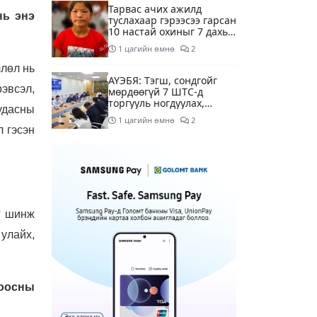
Тарвас ачих ажилд
нь энэ
туслахаар гэрээсээ гарсан
10 настай охиныг 7 дахь
өдрөө хайж байна
1 цагийн өмнө
2
члөл нь
АҮЭБЯ: Тэгш, сондгойг
эвсэл,
мөрдөөгүй 7 ШТС-д
торгууль ногдуулах,
удасны
тусгай зөвшөөрлийг нь
1 цагийн өмнө
2
цуцлах хүртэл арга
л гэсэн
хэмжээ авахыг сануулав
Боловсролын сайд Л.Энх-
Амгалан Pearson
компанийн
удирдлагуудтай уулзаж,
1 цагийн өмнө
хамтын ажиллагааг
гүнзгийрүүлэх талаар
г шинж
ярилцжээ
Улаанбаатарт 29 хэм
 улайх,
дулаан байна
5 цагийн өмнө
оосны
С.Амарсайхан: Дуусаагүй
барилгад урьдчилсан