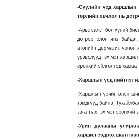
-Сүүлийн үед харшлын 
төрлийн өвчлөл нь дотр
-Арьс салст бол хүний би
дотроо олон янз байдаг
атопийн дерматит, чонон 
үрэвслүүд гэх мэт харшил
ерөнхий ойлголтод хамаату
-Харшлын үед нийтлэг и
-Харшлын үеийн олон шин
тэмдгүүд байна. Тухайлбал
загатнах гэх мэт ерөнхий з
-Урин дулааны улирал
харшил сэдрэх шалтгаан