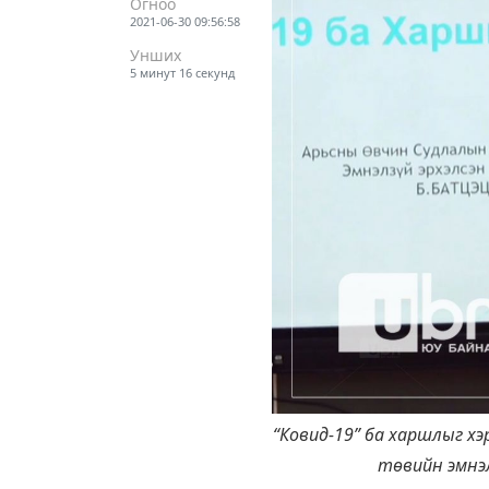
Огноо
2021-06-30 09:56:58
Унших
5 минут 16 секунд
“Ковид-19” ба харшлыг х
төвийн эмнэл