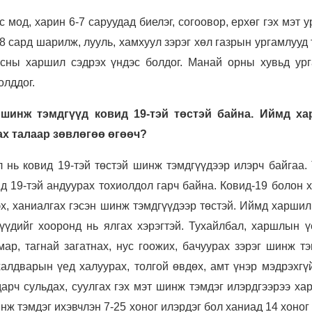
ас мод, харин 6-7 саруудад биелэг, согоовор, ерхөг гэх мэт 
-8 сард шарилж, лууль, хамхуул зэрэг хөл газрын ургамлууд
осны харшил сэдрэх үндэс болдог. Манай орны хувьд ур
олддог.
шинж тэмдгүүд ковид 19-тэй төстэй байна. Иймд х
ах талаар зөвлөгөө өгөөч?
нь ковид 19-тэй төстэй шинж тэмдгүүдээр илэрч байгаа. 
 19-тэй андуурах тохиолдол гарч байна. Ковид-19 болон 
эх, ханиалгах гэсэн шинж тэмдгүүдээр төстэй. Иймд харши
үүдийг хооронд нь ялгах хэрэгтэй. Тухайлбал, харшлын ү
мар, тагнай загатнах, нус гоожих, бачуурах зэрэг шинж т
халдварын үед халуурах, толгой өвдөх, амт үнэр мэдрэхгү
дарч сульдах, суулгах гэх мэт шинж тэмдэг илэрдгээрээ х
нж тэмдэг ихэвчлэн 7-25 хоног илэрдэг бол ханиад 14 хоног