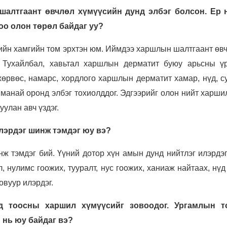
шалтгаант өвчлөл хүмүүсийн дунд элбэг болсон. Ер 
оо олон төрөл байдаг уу?
еийн хамгийн том эрхтэн юм. Иймдээ харшлын шалтгаант өв
. Тухайлбал, хавьтал харшлын дерматит буюу арьсны үр
хөрвөс, намарс, хордлого харшлын дерматит хамар, нүд, с
 манай оронд элбэг тохиолддог. Эдгээрийг олон нийт харши
улан авч үздэг.
лэрдэг шинж тэмдэг юу вэ?
ж тэмдэг бий. Үүний дотор хүн амын дунд нийтлэг илэрдэ
, нулимс гоожих, тууралт, нус гоожих, ханиаж найтаах, нүд
овуур илэрдэг.
д тоосны харшил хүмүүсийг зовоодог. Ургамлын т
 нь юу байдаг вэ?