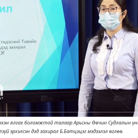
эрхэн ялгах боломжтой талаар Арьсны Өвчин Судлалын үн
зүй эрхэлсэн дэд захирал Б.Батцэцэг мэдээлэл өглөө.