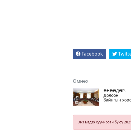
Facebook
Twitt
Өмнөх
ӨНӨӨДӨР:
Долоон
байнгын хор
хуралдахаар
товлогджээ
Энэ мэдээ хуучирсан буюу 202