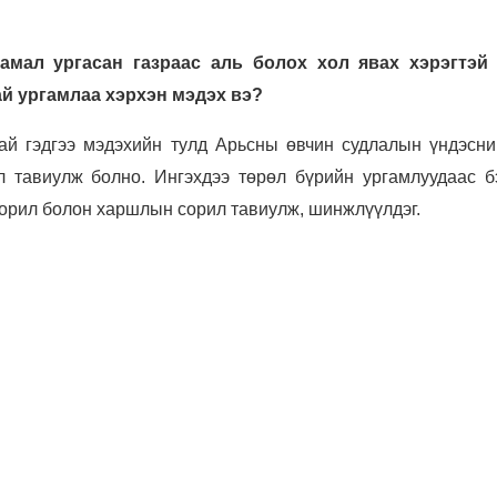
амал ургасан газраас аль болох хол явах хэрэгтэй 
й ургамлаа хэрхэн мэдэх вэ?
й гэдгээ мэдэхийн тулд Арьсны өвчин судлалын үндэсни
 тавиулж болно. Ингэхдээ төрөл бүрийн ургамлуудаас б
сорил болон харшлын сорил тавиулж, шинжлүүлдэг.