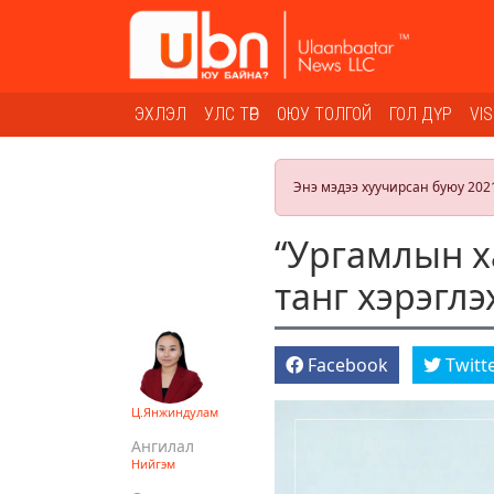
ЭХЛЭЛ
УЛС ТӨР
ОЮУ ТОЛГОЙ
ГОЛ ДҮР
VI
Энэ мэдээ хуучирсан буюу 202
“Ургамлын х
танг хэрэглэ
Facebook
Twitt
Ц.Янжиндулам
Ангилал
Нийгэм