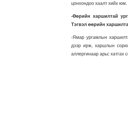
цонхондоо хаалт хийх юм.
-Өөрийн харшилтай ург
Тэгвэл өөрийн харшилта
-Ямар ургамлын харшилта
дээр ирж, харшлын сорил
аллергинаар арьс хатгах 