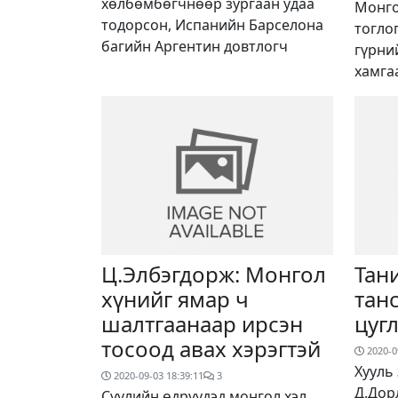
хөлбөмбөгчнөөр зургаан удаа
Монго
тодорсон, Испанийн Барселона
тогло
багийн Аргентин довтлогч
гүрни
хамга
Ц.Элбэгдорж: Монгол
Тан
хүнийг ямар ч
тан
шалтгаанаар ирсэн
цуг
тосоод авах хэрэгтэй
2020-0
Хууль
2020-09-03 18:39:11
3
Д.Дор
Сүүлийн өдрүүдэд монгол хэл,