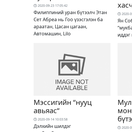
хас
2020-09-23 17:05:42
Филиппиний уран бүтээлч Этан
2020-0
Сет Абреа нь Гоо үзэсгэлэн ба
Ян Со
араатан, Цасан цагаан,
“мукб
Автомашин, Lilo
иддэг
Мэссигийн “нууц
Мул
авьяас“
мон
бүт
2020-09-14 10:03:58
Дэлхийн шилдэг
2020-0