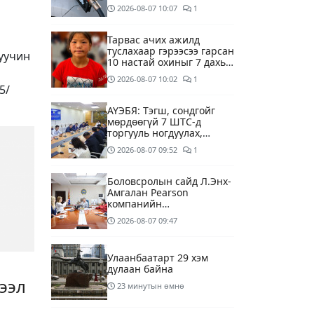
буй асуудалд хяналт
2026-08-07
10:07
1
тавихыг үүрэгдэв
Тарвас ачих ажилд
туслахаар гэрээсээ гарсан
уучин
10 настай охиныг 7 дахь
өдрөө хайж байна
2026-08-07
10:02
1
5/
АҮЭБЯ: Тэгш, сондгойг
мөрдөөгүй 7 ШТС-д
торгууль ногдуулах,
тусгай зөвшөөрлийг нь
2026-08-07
09:52
1
цуцлах хүртэл арга
хэмжээ авахыг сануулав
Боловсролын сайд Л.Энх-
Амгалан Pearson
компанийн
удирдлагуудтай уулзаж,
2026-08-07
09:47
хамтын ажиллагааг
гүнзгийрүүлэх талаар
ярилцжээ
Улаанбаатарт 29 хэм
дулаан байна
ээл
23 минутын өмнө