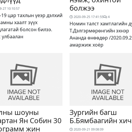
болжээ
9-27 10:10:57
-19 цар тахлын үеэр дэлхий
2020-09-25 17:41:55
4
 амны хаалт зүүх
Номин талст хамтлагийн д
лагатай болсон билээ.
Т.Дэлгэрмөрөнгийн эхнэр
с улбаалан
Ананда өнөөдөр /2020.09.2
амаржиж хоёр
лны шоуны
Зургийн багш
артан Ян Собин 30
Б.Бямбаагийн хич
ограмм жин
2020-09-21 09:08:09