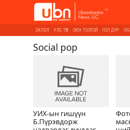
ЭХЛЭЛ
УЛС ТӨР
ОЮУ ТОЛГОЙ
ГОЛ ДҮР
VI
Social pop
УИХ-ын гишүүн
Фот
Б.Пүрэвдорж
мас
чадварлаг дуулдаг
ший