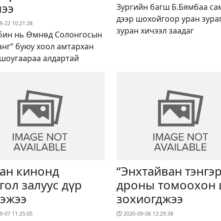
чээ
Зургийн багш Б.Бямбаа са
дээр шохойгоор уран зура
9-22 10:21:28
зуран хичээл заадаг
бин нь Өмнөд Солонгосын
анг” буюу хоол амтархан
 шоугаараа алдартай
ан кинонд
“Энхтайван тэнгэр
гол залуус дүр
дроны томоохон
ээжээ
зохиогджээ
9-07 11:25:05
2020-09-06 12:29:38