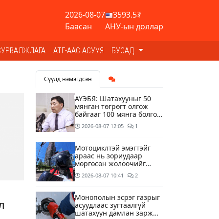
2026-08-07
3593.5₮
Баасан
АНУ-ын доллар
СУРВАЛЖЛАГА
АТГ-ААС АСУУЯ
БУСАД
Сүүлд нэмэгдсэн
АҮЭБЯ: Шатахууныг 50
мянган төгрөгт олгож
байгааг 100 мянга болгож
нэмэгдүүлэхээр ажиллаж
2026-08-07
12:05
1
байна
Мотоциклтэй эмэгтэйг
араас нь зориудаар
мөргөсөн жолоочийг
ажлаас нь чөлөөлжээ
2026-08-07
10:41
2
Монополын эсрэг газрыг
л
асуудлаас зугтаалгүй
шатахуун дамлан зарж