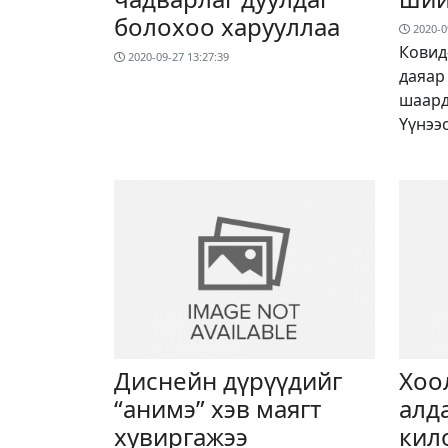
болохоо харууллаа
2020-0
Ковид
2020-09-27 13:27:39
даяар
шаард
Үүнээ
Диснейн дүрүүдийг
Хоо
“анимэ” хэв маягт
алд
хувиргажээ
кил