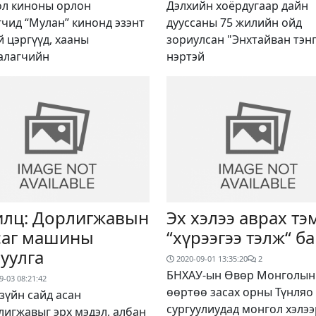
л киноны орлон
Дэлхийн хоёрдугаар дайн
гчид “Мулан” кинонд эзэнт
дууссаны 75 жилийн ойд
й цэргүүд, хааны
зориулсан "Энхтайван тэн
алагчийн
нэртэй
илц: Дорлигжавын
Эх хэлээ аврах тэ
саг машины
“хүрээгээ тэлж“ б
луулга
2020-09-01 13:35:20
2
БНХАУ-ын Өвөр Монголын
9-03 08:21:42
өөртөө засах орны Түнляо
 зүйн сайд асан
сургуулиудад монгол хэлээ
лигжавыг эрх мэдэл, албан