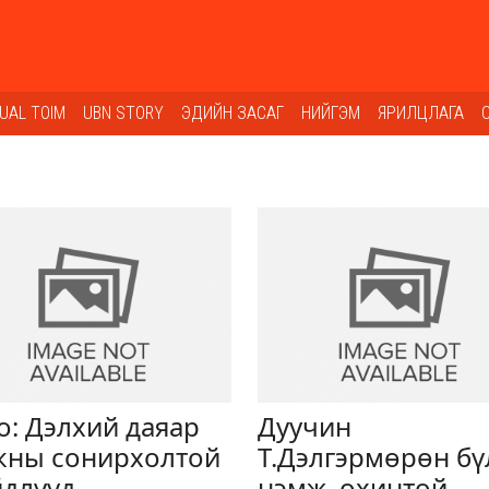
SUAL TOIM
UBN STORY
ЭДИЙН ЗАСАГ
НИЙГЭМ
ЯРИЛЦЛАГА
о: Дэлхий даяар
Дуучин
кны сонирхолтой
Т.Дэлгэрмөрөн бү
длүүд
нэмж, охинтой