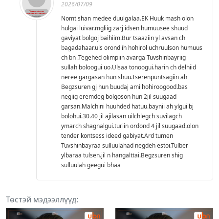
2026/07/09
Nomt shan medee duulgalaa.EK Huuk mash olon
hulgai luivar.mgliig zarj idsen humuusee shuud
gaviyat bolgoj baihiim.Bur tsaaziin yl avsan ch
bagadahaar.uls orond ih hohirol uchruulson humuus
ch bn .Tegehed olimpiin avarga Tuvshinbayriig
sullah boloogui uo.Ulsaa tonoogui.harin ch delhiid
neree gargasan hun shuu.Tserenpuntsagiin ah
Begzsuren gj hun buudaj ami hohiroogood.bas
negiig eremdeg bolgoson hun 2jil suugaad
garsan.Malchini huuhded hatuu.baynii ah ylgui bj
bolohui.30.40 jil ajilasan uilchlegch suvilagch
ymarch shagnalgui.turiin ordond 4 jil suugaad.olon
tender kontsess ideed gabiyat.Ard tumen
Tuvshinbayraa sulluulahad negdeh estoi.Tulber
ylbaraa tulsen.jil n hangalttai.Begzsuren shig
sulluulah geegui bhaa
Төстэй мэдээллүүд: