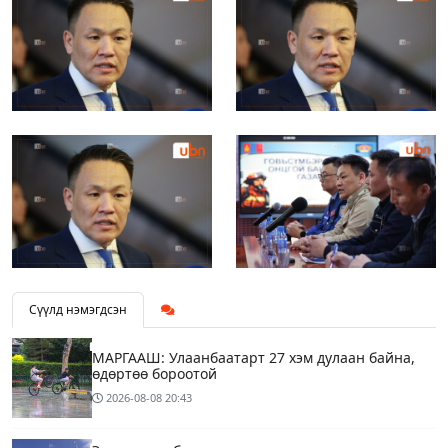
Сүүлд нэмэгдсэн
МАРГААШ: Улаанбаатарт 27 хэм дулаан байна,
өдөртөө бороотой
2026-08-08
20:43