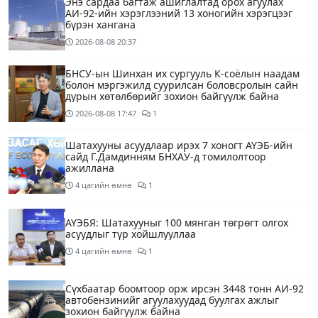
Энэ сардаа багтаж ашиглалтад орох агуулах
АИ-92-ийн хэрэглээний 13 хоногийн хэрэгцээг
бүрэн хангана
2026-08-08
20:37
БНСУ-ын Шинхан их сургууль К-соёлын наадам
болон мэргэжилд суурилсан боловсролын сайн
дурын хөтөлбөрийг зохион байгуулж байна
2026-08-08
17:47
1
Шатахууны асуудлаар ирэх 7 хоногт АҮЭБ-ийн
сайд Г.Дамдинням БНХАУ-д томилолтоор
ажиллана
4 цагийн өмнө
1
АҮЭБЯ: Шатахууныг 100 мянган төгрөгт олгох
асуудлыг түр хойшлууллаа
4 цагийн өмнө
1
Сүхбаатар боомтоор орж ирсэн 3448 тонн АИ-92
автобензинийг агуулахуудад буулгах ажлыг
зохион байгуулж байна