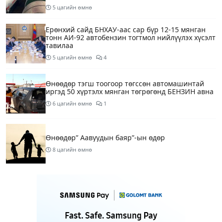
5 цагийн өмнө
Ерөнхий сайд БНХАУ-аас сар бүр 12-15 мянган
тонн АИ-92 автобензин тогтмол нийлүүлэх хүсэлт
тавилаа
5 цагийн өмнө
4
Өнөөдөр тэгш тоогоор төгссөн автомашинтай
иргэд 50 хүртэлх мянган төгрөгөнд БЕНЗИН авна
6 цагийн өмнө
1
Өнөөдөр” Аавуудын баяр”-ын өдөр
8 цагийн өмнө
Улаанбаатарт 31 хэм дулаан байна
10 цагийн өмнө