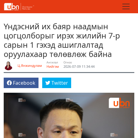
Үндэсний их баяр наадмын
цогцолборыг ирэх жилийн 7-р
сарын 1 гэхэд ашиглалтад
оруулахаар төлөвлөж байна
Ангилал
Огноо
Ц.Янжиндулам
Нийгэм
2026-07-09 11:34:44
Facebook
Twitter