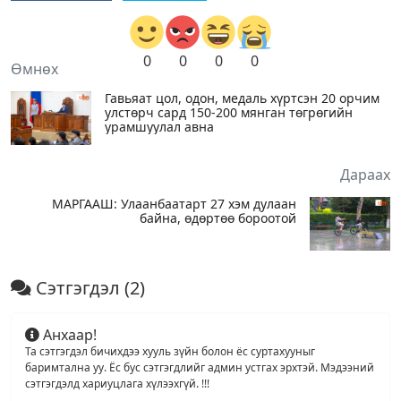
0
0
0
0
Өмнөх
Гавьяат цол, одон, медаль хүртсэн 20 орчим
улстөрч сард 150-200 мянган төгрөгийн
урамшуулал авна
Дараах
МАРГААШ: Улаанбаатарт 27 хэм дулаан
байна, өдөртөө бороотой
Сэтгэгдэл
(2)
Анхаар!
Та сэтгэгдэл бичихдээ хууль зүйн болон ёс суртахууныг
баримтална уу. Ёс бус сэтгэгдлийг админ устгах эрхтэй. Мэдээний
сэтгэгдэлд хариуцлага хүлээхгүй. !!!