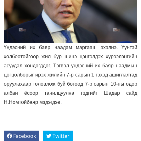
Үндэсний их баяр наадам маргааш эхэлнэ. Үүнтэй
холбоотойгоор жил бүр шинэ цэнгэлдэх хүрээлэнгийн
асуудал хөндөгддөг. Тэгвэл ү
ндэсний их баяр наадмын
цогцолборыг ирэх жилийн 7-р сарын 1 гэхэд ашиглалтад
оруулахаар төлөвлөж буй бөгөөд 7-р сарын 10-ны өдөр
албан ёсоор танилцуулна гэдгийг Шадар сайд
Н.Номтойбаяр мэдэгдэв.
Facebook
Twitter