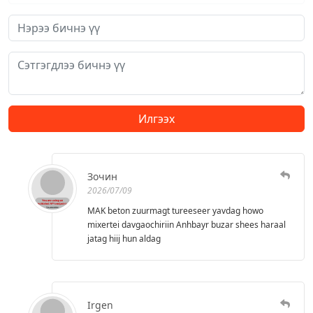
Илгээх
Зочин
2026/07/09
MAK beton zuurmagt tureeseer yavdag howo
mixertei davgaochiriin Anhbayr buzar shees haraal
jatag hiij hun aldag
Irgen